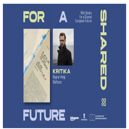
Lehet-e izgalmas egy
hagyatékfelszámolás? – Ragnar Helgi
Ólafsson: Apám könyvtára
Megmenthető-e a feledéstől mindaz, ami számunkra
értékes akkor, ha írunk róla?