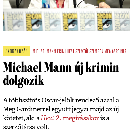
SZÓRAKOZÁS
MICHAEL MANN
KRIMI
HEAT
SZEMTŐL SZEMBEN
MEG GARDINER
Michael Mann új krimin
dolgozik
A többszörös Oscar-jelölt rendező azzal a
Meg Gardinerrel együtt jegyzi majd az új
kötetet, aki a
Heat 2.
megírásakor
is a
szerzőtársa volt.