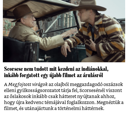
Scorsese nem tudott mit kezdeni az indiánokkal,
inkább forgatott egy újabb filmet az árulásról
A
Megfojtott virágok
az olajból meggazdagodó oszázsok
elleni gyilkosságsorozatot tárja fel, Scorsesénél viszont
az őslakosok inkább csak hátteret nyújtanak ahhoz,
hogy újra kedvenc témájával foglalkozzon. Megnéztük a
filmet, és utánajártunk a történelmi háttérnek.