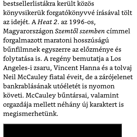
bestsellerlistákra került közös
könyvsikerük forgatókönyvvé írásával tölt
az idejét. A
Heat 2.
az 1996-os,
Magyarországon
Szemtől szemben
címmel
forgalmazott maratoni hosszúságú
bűnfilmnek egyszerre az előzménye és
folytatása is. A regény bemutatja a Los
Angeles-i zsaru, Vincent Hanna és a tolvaj
Neil McCauley fiatal éveit, de a zárójelenet
bankrablásának utóéletét is nyomon
követi. McCauley bűntársai, valamint
orgazdája mellett néhány új karaktert is
megismerhetünk.