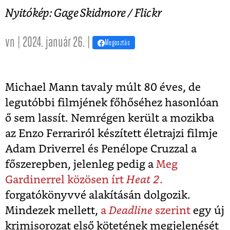
Nyitókép: Gage Skidmore / Flickr
vn | 2024. január 26. |
Megosztás
Michael Mann tavaly múlt 80 éves, de
legutóbbi filmjének főhőséhez hasonlóan
ő sem lassít. Nemrégen került a mozikba
az Enzo Ferrariról készített életrajzi filmje
Adam Driverrel és Penélope Cruzzal a
főszerepben, jelenleg pedig a
Meg
Gardinerrel közösen írt
Heat 2.
forgatókönyvvé alakításán dolgozik.
Mindezek mellett,
a
Deadline
szerint
egy új
krimisorozat első kötetének megjelenését