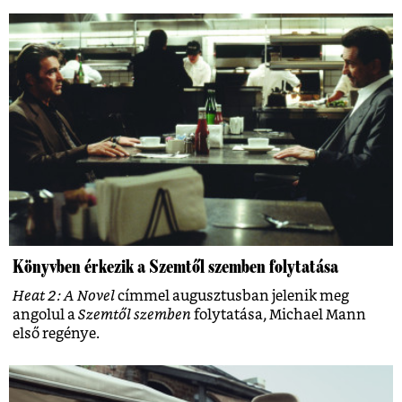
Könyvben érkezik a Szemtől szemben folytatása
Heat 2: A Novel
címmel augusztusban jelenik meg
angolul a
Szemtől szemben
folytatása, Michael Mann
első regénye.