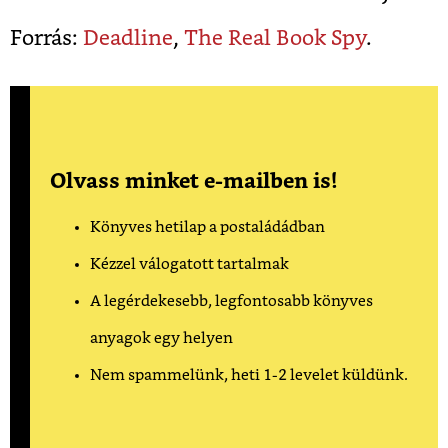
Forrás:
Deadline
,
The Real Book Spy
.
Olvass minket e-mailben is!
Könyves hetilap a postaládádban
Kézzel válogatott tartalmak
A legérdekesebb, legfontosabb könyves
anyagok egy helyen
Nem spammelünk, heti 1-2 levelet küldünk.