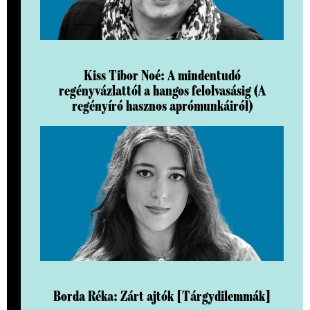
Kiss Tibor Noé: A mindentudó
regényvázlattól a hangos felolvasásig (A
regényíró hasznos aprómunkáiról)
Borda Réka: Zárt ajtók [Tárgydilemmák]