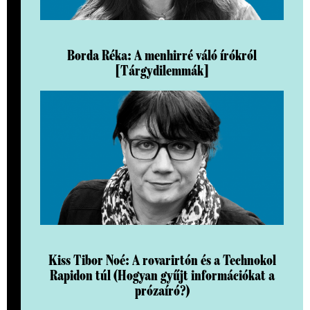
Borda Réka: A menhirré váló írókról
[Tárgydilemmák]
Kiss Tibor Noé: A rovarirtón és a Technokol
Rapidon túl (Hogyan gyűjt információkat a
prózaíró?)