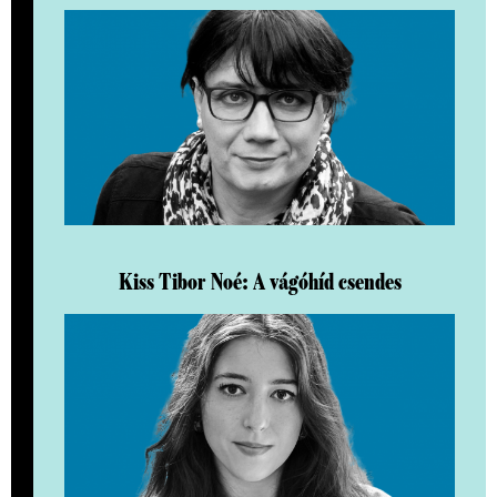
Kiss Tibor Noé: A vágóhíd csendes