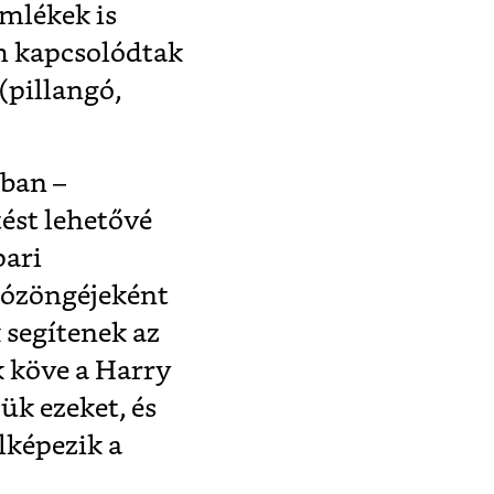
emlékek is
em kapcsolódtak
(pillangó,
mban –
tést lehetővé
pari
tózöngéjeként
 segítenek az
k köve a Harry
ük ezeket, és
lképezik a