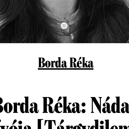
Borda Réka
Borda Réka: Náda
ívója [Tárgydil