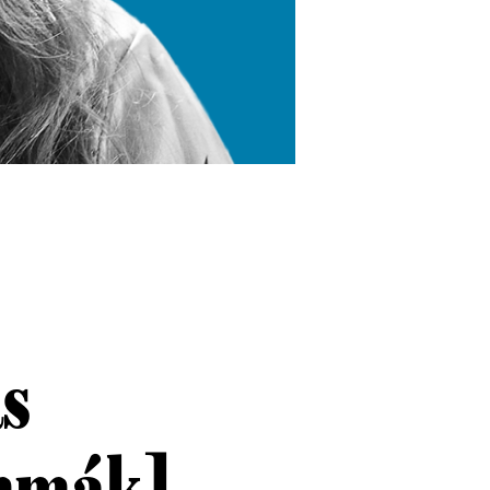
s
emmák]