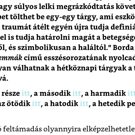
vagy súlyos lelki megrázkódtatás köve
t tölthet be egy-egy tárgy, ami eszköz
 traumát átélt egyén újra tudja defini
el is tudja határolni magát a betegségé
l, és szimbolikusan a haláltól." Borda
lemmák
című esszésorozatának nyolcad
yan válhatnak a hétköznapi tárgyak a 
vá.
 része
itt
, a második
itt
, a harmadik
it
 az ötödik
itt
, a hatodik
itt
, a hetedik p
ó feltámadás olyannyira elképzelhetetle