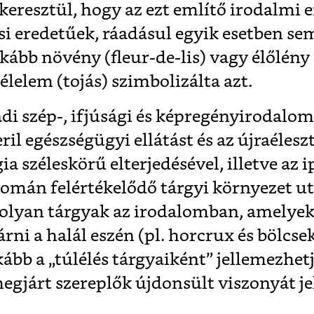
eresztül, hogy az ezt említő irodalmi 
ási eredetűek, ráadásul egyik esetben s
kább növény (fleur-de-lis) vagy élőlény 
 élelem (tojás) szimbolizálta azt.
adi szép-, ifjúsági és képregényirodalo
ril egészségügyi ellátást és az újraélesz
a széleskörű elterjedésével, illetve az i
omán felértékelődő tárgyi környezet u
 olyan tárgyak az irodalomban, amelyek
rni a halál eszén (pl. horcrux és bölcse
kább a „túlélés tárgyaiként” jellemezhetj
egjárt szereplők újdonsült viszonyát je