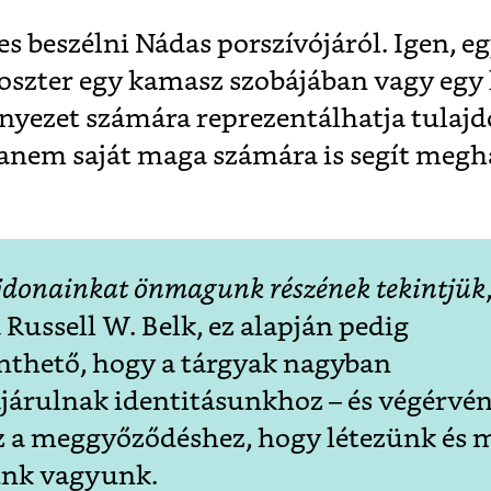
es beszélni Nádas porszívójáról. Igen, eg
oszter egy kamasz szobájában vagy egy
nyezet számára reprezentálhatja tulaj
hanem saját maga számára is segít megh
jdonainkat önmagunk részének tekintjük
a Russell W. Belk, ez alapján pedig
enthető, hogy a tárgyak nagyban
járulnak identitásunkhoz – és végérvé
 a meggyőződéshez, hogy létezünk és 
nk vagyunk.