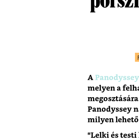
A
Panodyssey
melyen a felh
megosztására.
Panodyssey n
milyen lehető
"Lelki és test