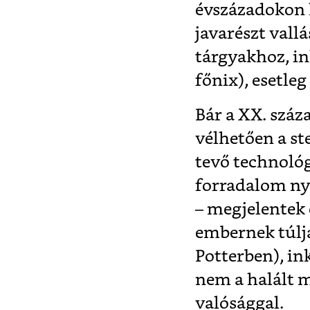
évszázadokon k
javarészt vall
tárgyakhoz, in
főnix), esetleg
Bár a XX. száz
vélhetően a ste
tevő technológi
forradalom ny
– megjelentek
embernek túljá
Potterben), in
nem a halált m
valósággal.