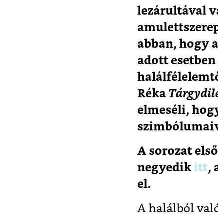
lezárultával 
amulettszerepe
abban, hogy a
adott esetben 
halálfélelemtő
Réka
Tárgydi
elmeséli, hog
szimbólumai
A sorozat első
negyedik
itt
,
el.
A halálból val