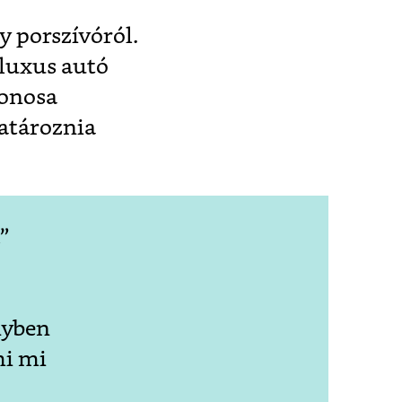
y porszívóról.
 luxus autó
donosa
atároznia
,”
nyben
mi mi