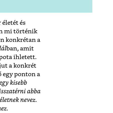
 életét és
m mi történik
en konkrétan a
lál
ban, amit
pota ihletett.
jut a konkrét
lő egy ponton a
gy kisebb
isszatérni abba
életnek nevez.
ez.