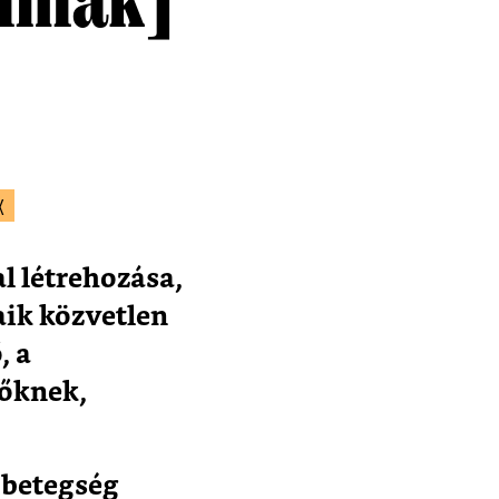
K
l létrehozása,
aik közvetlen
, a
őknek,
y betegség