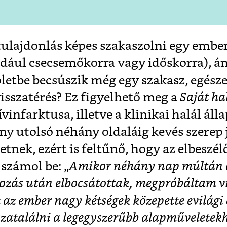
 tulajdonlás képes szakaszolni egy ember
ldául csecsemőkorra vagy időskorra), á
pletbe becsúszik még egy szakasz, egész
visszatérés? Ez figyelhető meg a
Saját ha
vinfarktusa, illetve a klinikai halál álla
ny utolsó néhány oldaláig kevés szerep 
etnek, ezért is feltűnő, hogy az elbeszé
számol be: „
Amikor néhány nap múltán e
ozás után elbocsátottak, megpróbáltam v
 az ember nagy kétségek közepette evilági 
szatalálni a legegyszerűbb alapműveletekh