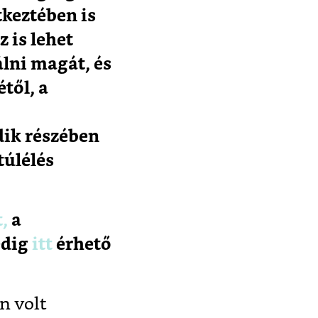
tkeztében is
 is lehet
álni magát, és
től, a
ik részében
túlélés
t,
a
edig
itt
érhető
n volt