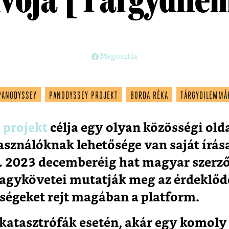
Megosztás
PANODYSSEY
PANODYSSEY PROJEKT
BORDA RÉKA
TÁRGYDILEMMÁ
 projekt
célja egy olyan közösségi olda
asználóknak lehetősége van saját írás
 2023 decemberéig hat magyar szerző
agykövetei mutatják meg az érdeklőd
ségeket rejt magában a platform.
i katasztrófák esetén, akár egy komol