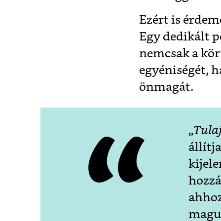
Ezért is érdem
Egy dedikált p
nemcsak a kör
egyéniségét, 
önmagát.
„
Tula
állítj
kijel
hozzá
ahhoz
magu