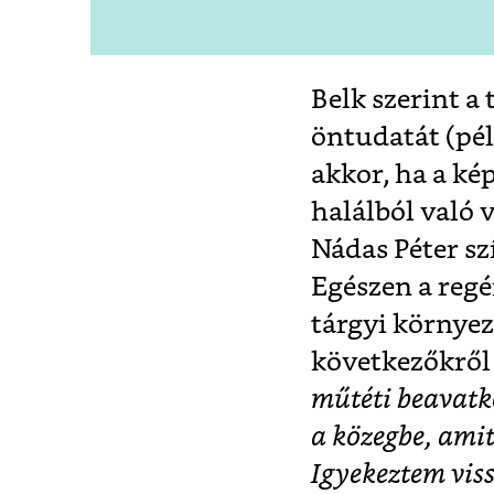
Belk szerint a
öntudatát (pé
akkor, ha a ké
halálból való 
Nádas Péter szí
Egészen a regé
tárgyi környez
következőkről 
műtéti beavatk
a közegbe, amit
Igyekeztem vis