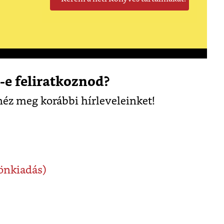
e feliratkoznod?
éz meg korábbi hírleveleinket!
önkiadás)