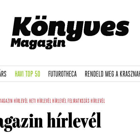
(CURRENT)
(CURRENT)
(CURRENT)
ÁRS
HAVI TOP 50
FUTUROTHECA
RENDELD MEG A KRASZNA
AGAZIN HÍRLEVÉL
HETI HÍRLEVÉL
HÍRLEVÉL FELIRATKOZÁS
HÍRLEVÉL
gazin hírlevél