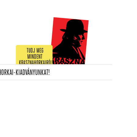
TUDJ MEG
MINDENT
KRASZNAHORKAIRÓL!
(CURRENT)
HORKAI-KIADVÁNYUNKAT!