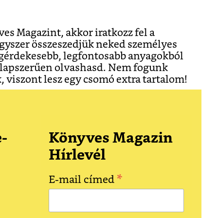
es Magazint, akkor iratkozz fel a
egyszer összeszedjük neked személyes
egérdekesebb, legfontosabb anyagokból
tilapszerűen olvashasd. Nem fogunk
 viszont lesz egy csomó extra tartalom!
-
Könyves Magazin
Hírlevél
*
E-mail címed