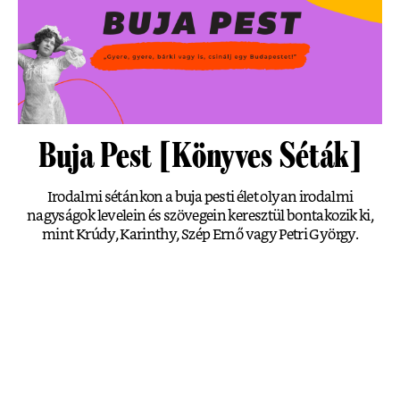
Buja Pest [Könyves Séták]
Irodalmi sétánkon a buja pesti élet olyan irodalmi
nagyságok levelein és szövegein keresztül bontakozik ki,
mint Krúdy, Karinthy, Szép Ernő vagy Petri György.