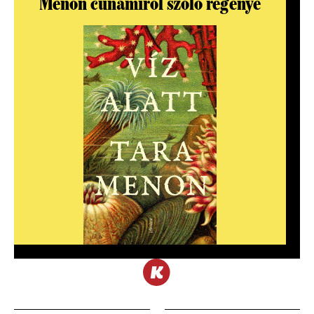
Menon cunamiról szóló regénye