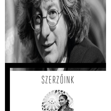
Hogyan készült Esterházy Péter
legendás Ottlik-másolata?
Esterházy Péter 1982-ben egy papírra lemásolta
Ottlik Géza kultikus regényét.
SZERZŐINK