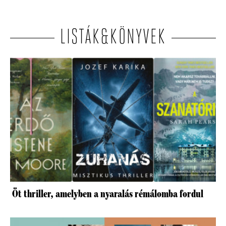
LISTÁK&KÖNYVEK
Öt thriller, amelyben a nyaralás rémálomba fordul