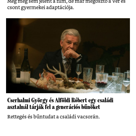
Még meg sem jelent a film, de már megosztó a Vér és
csont gyermekei adaptációja.
Cserhalmi György és Alföldi Róbert egy családi
asztalnál tárják fel a generációs bűnöket
Rettegés és bűntudat a családi vacsorán.