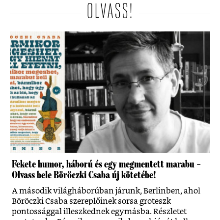
OLVASS!
Fekete humor, háború és egy megmentett marabu –
Olvass bele Böröczki Csaba új kötetébe!
A második világháborúban járunk, Berlinben, ahol
Böröczki Csaba szereplőinek sorsa groteszk
pontossággal illeszkednek egymásba. Részletet