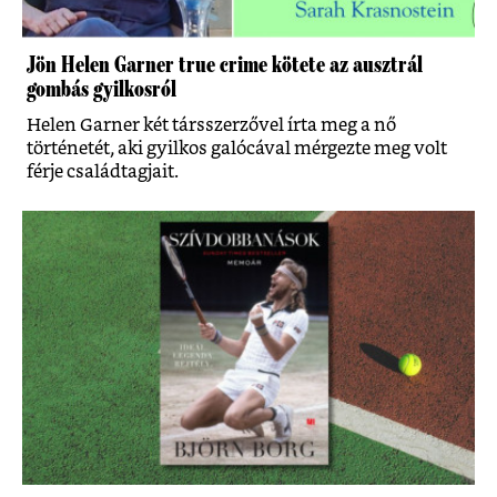
Jön Helen Garner true crime kötete az ausztrál
gombás gyilkosról
Helen Garner két társszerzővel írta meg a nő
történetét, aki gyilkos galócával mérgezte meg volt
férje családtagjait.