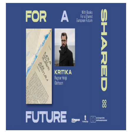
Lehet-e izgalmas egy
hagyatékfelszámolás? – Ragnar Helgi
Ólafsson: Apám könyvtára
Megmenthető-e a feledéstől mindaz, ami számunkra
értékes akkor, ha írunk róla?