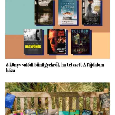
5 könyv valódi bűnügyekről, ha tetszett A fájdalom
háza