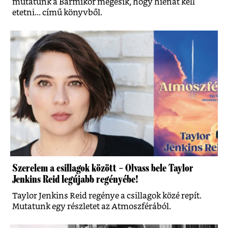
mutatunk a Bármikor megesik, hogy hiénát kell
etetni... című könyvből.
Szerelem a csillagok között – Olvass bele Taylor
Jenkins Reid legújabb regényébe!
Taylor Jenkins Reid regénye a csillagok közé repít.
Mutatunk egy részletet az Atmoszférából.