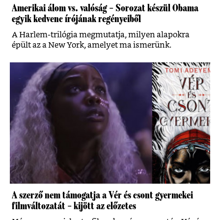
Amerikai álom vs. valóság – Sorozat készül Obama
egyik kedvenc írójának regényeiből
A Harlem-trilógia megmutatja, milyen alapokra
épült az a New York, amelyet ma ismerünk.
A szerző nem támogatja a Vér és csont gyermekei
filmváltozatát – kijött az előzetes