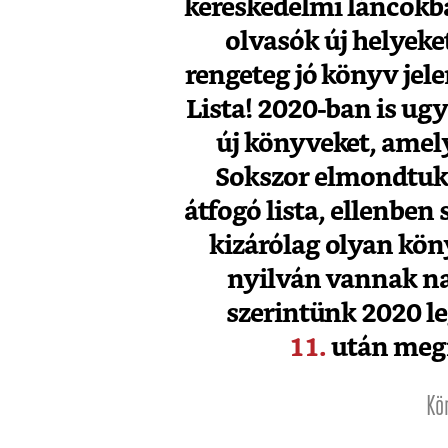
kereskedelmi láncokba
olvasók új helyeket
rengeteg jó könyv jel
Lista! 2020-ban is ug
új könyveket, amelye
Sokszor elmondtuk 
átfogó lista, ellenben
kizárólag olyan köny
nyilván vannak nag
szerintünk 2020 l
11.
után megmu
Kö