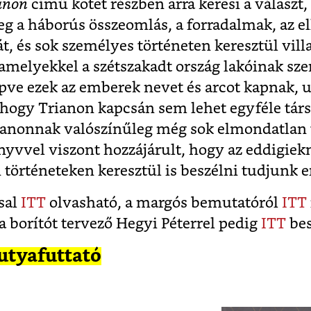
anon
című kötet részben arra keresi a választ
g a háborús összeomlás, a forradalmak, az e
t, és sok személyes történeten keresztül villa
amelyekkel a szétszakadt ország lakóinak s
llépve ezek az emberek nevet és arcot kapnak,
, hogy Trianon kapcsán sem lehet egyféle tár
Trianonnak valószínűleg még sok elmondatlan 
nyvvel viszont hozzájárult, hogy az eddigiek
történeteken keresztül is beszélni tudjunk er
sal
ITT
olvasható, a margós bemutatóról
ITT
a borítót tervező Hegyi Péterrel pedig
ITT
bes
utyafuttató