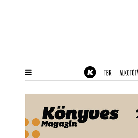
(CURRENT)
TBR
ALKOTÓT