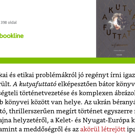
 398 oldal
kai és etikai problémákról jó regényt írni iga
ült.
A kutyafuttató
elképesztően bátor könyv
ltségteli történetvezetése és komplexen ábrázo
b könyvei között van helye. Az ukrán béranyá
ó, thrillerszerűen megírt történet egyszerre
rajna helyzetéről, a Kelet- és Nyugat-Európa 
lamint a meddőségről és az
akörül létrejött
ip