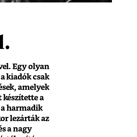
1.
vel. Egy olyan
 a kiadók csak
nések, amelyek
 készítette a
, a harmadik
or lezárták az
és a nagy