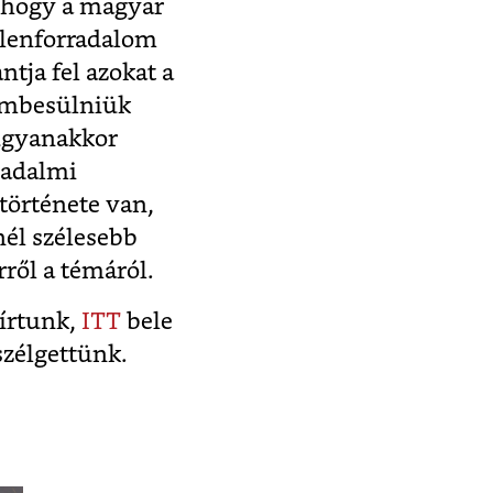
, hogy a magyar
llenforradalom
ntja fel azokat a
zembesülniük
 ugyanakkor
sadalmi
története van,
nél szélesebb
ről a témáról.
írtunk,
ITT
bele
zélgettünk.