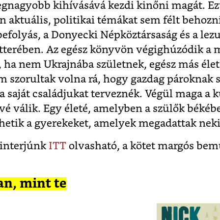
legnagyobb kihívásává kezdi kinőni magát. Ezt
aktuális, politikai témákat sem félt behozn
 befolyás, a Donyecki Népköztársaság és a le
átterében. Az egész könyvön végighúzódik a
, ha nem Ukrajnába születnek, egész más élet
m szorultak volna rá, hogy gazdag pároknak 
a saját családjukat terveznék. Végül maga a k
évé válik. Egy életé, amelyben a szülők békéb
etik a gyerekeket, amelyek megadattak neki
 interjúnk
ITT
olvasható, a kötet margós bemu
an, mint te