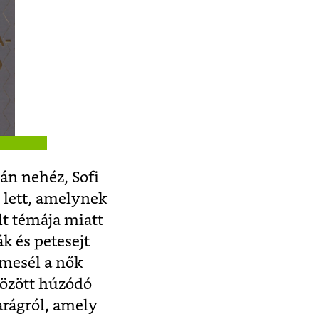
zán nehéz, Sofi
 lett, amelynek
lt témája miatt
k és petesejt
 mesél a nők
között húzódó
arágról, amely