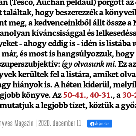
n (Tesco, Auchan például) pörgött az é
 találtak, hogy beszerezzék a könyveik
ent meg, a kedvenceinkből állt össze 
yanolyan kíváncsisággal és lelkesedéss
ket - ahogy eddig is - idén is listába
már, és most is hangsúlyozzuk, hogy
 szuperszubjektív:
így olvasunk mi
. Ez a
vek kerültek fel a listára, amiket olva
y hiányok is. A héten kiderül, melyik
egjobb könyve. Az
50-41.,
40-31
., a
30-
tatjuk a legjobb tízet, köztük a győz
nyves Magazin | 2020. december 11. |
Megosztás