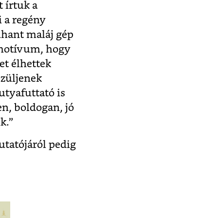
 írtuk a
i a regény
zuhant maláj gép
 motívum, hogy
et élhettek
szüljenek
utyafuttató is
en, boldogan, jó
k.”
tatójáról pedig