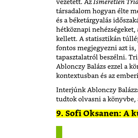
vezetett. Az
Ismeretlen Tri
társadalom hogyan élte me
és a béketárgyalás időszaká
hétköznapi nehézségeket, 
kellett. A statisztikán tú
fontos megjegyezni azt is
tapasztalatról beszélni. 
Ablonczy Balázs ezzel a kö
kontextusban és az emberi 
Interjúnk Ablonczy Balázz
tudtok olvasni a könyvbe, 
9. Sofi Oksanen: A k