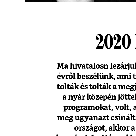
2020 
Ma hivatalosn lezárjuk
évről beszélünk, ami t
tolták és tolták a me
a nyár közepén jötte
programokat, volt, 
meg ugyanazt csinálta
országot, akkor a