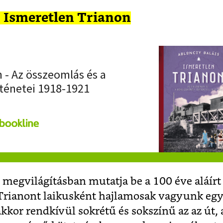
: Ismeretlen Trianon
 - Az összeomlás és a
ténetei 1918-1921
megvilágításban mutatja be a 100 éve aláírt
 Trianont laikusként hajlamosak vagyunk egy
kor rendkívül sokrétű és sokszínű az az út,