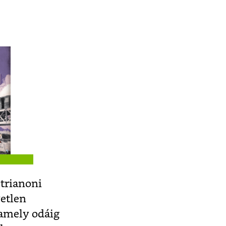
 trianoni
etlen
 amely odáig