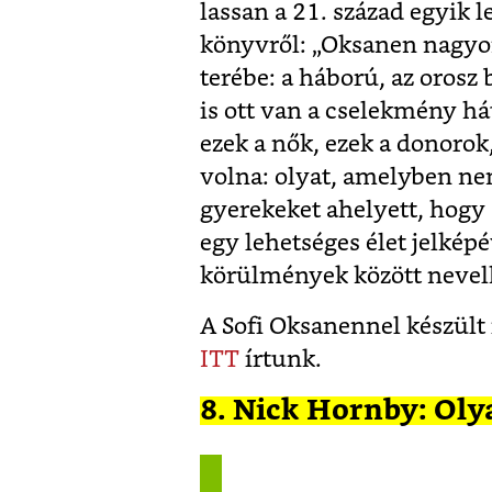
lassan a 21. század egyik 
könyvről: „Oksanen nagyon 
terébe: a háború, az orosz
is ott van a cselekmény h
ezek a nők, ezek a donorok
volna: olyat, amelyben ne
gyerekeket ahelyett, hogy 
egy lehetséges élet jelkép
körülmények között nevelh
A Sofi Oksanennel készült
ITT
írtunk.
8. Nick Hornby: Oly