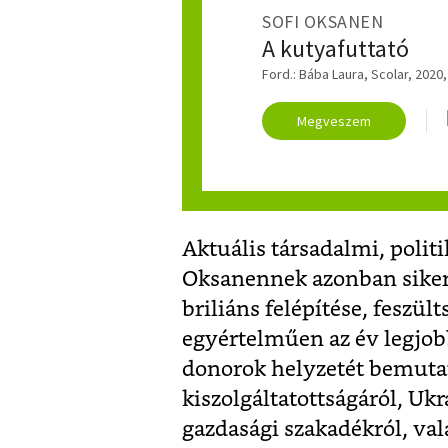
SOFI OKSANEN
A kutyafuttató
Ford.: Bába Laura, Scolar, 2020,
Megveszem
Aktuális társadalmi, politi
Oksanennek azonban siker
briliáns felépítése, feszü
egyértelműen az év legjob
donorok helyzetét bemutat
kiszolgáltatottságáról, Uk
gazdasági szakadékról, va