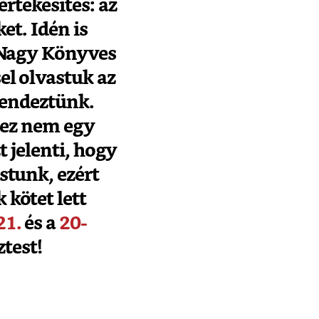
rtékesítés: az
et. Idén is
a Nagy Könyves
el olvastuk az
 rendeztünk.
 ez nem egy
zt jelenti, hogy
stunk, ezért
 kötet lett
21.
és a
20-
test!