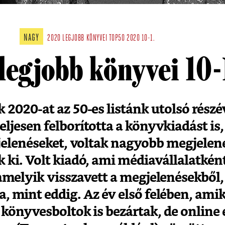
NAGY
2020 LEGJOBB KÖNYVEI
TOP50
2020
10-1.
legjobb könyvei 10-
 2020-at az 50-es listánk utolsó részé
eljesen felborította a könyvkiadást is,
gjelenéseket, voltak nagyobb megjele
k ki. Volt kiadó, ami médiavállalatként
amelyik visszavett a megjelenésekből
, mint eddig. Az év első felében, amik
 könyvesboltok is bezártak, de online 