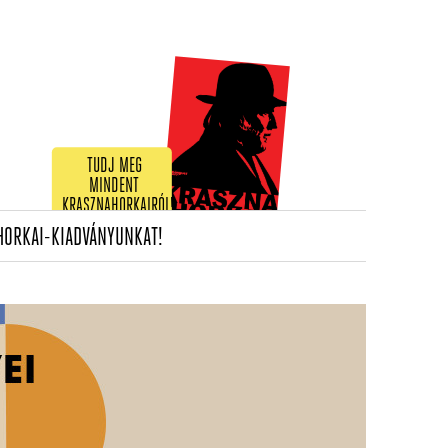
TUDJ MEG
MINDENT
KRASZNAHORKAIRÓL!
(CURRENT)
HORKAI-KIADVÁNYUNKAT!