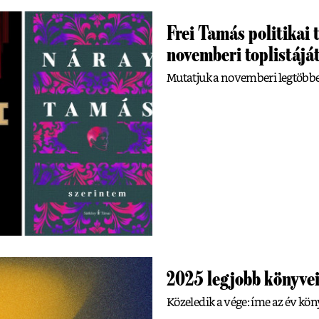
Frei Tamás politikai 
novemberi toplistájá
Mutatjuk a novemberi legtöbbe
2025 legjobb könyvei
Közeledik a vége: íme az év kön