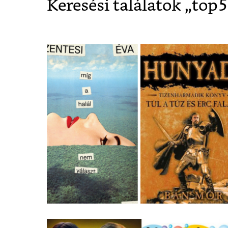
Keresési találatok „
top