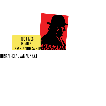
TUDJ MEG
MINDENT
KRASZNAHORKAIRÓL!
(CURRENT)
HORKAI-KIADVÁNYUNKAT!