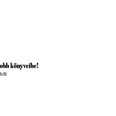
jobb könyveibe!
ből!