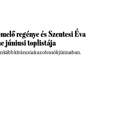
melő regénye és Szentesi Éva
 júniusi toplistája
inkább kíváncsiak az olvasók júniusban.