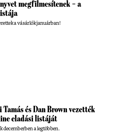
könyvet megfilmesítenek – a
istája
rettek a vásárlók januárban!
ei Tamás és Dan Brown vezették
ne eladási listáját
ok decemberben a legtöbben.