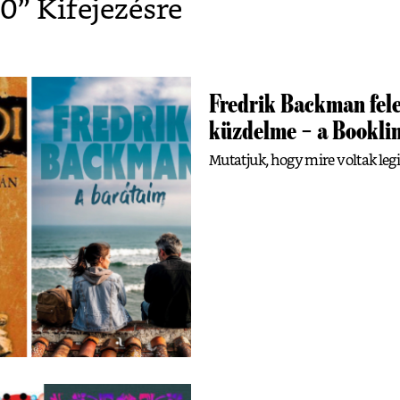
50
” Kifejezésre
Fredrik Backman fele
küzdelme – a Bookline
Mutatjuk, hogy mire voltak leg