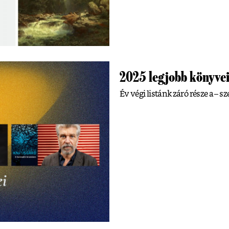
2025 legjobb könyvei
Év végi listánk záró része a – sz