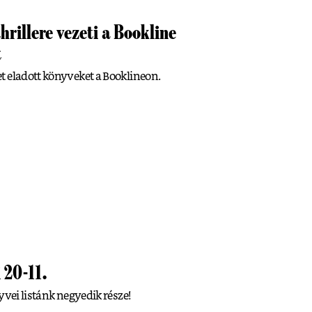
thrillere vezeti a Bookline
t
t eladott könyveket a Booklineon.
 20-11.
yvei listánk negyedik része!