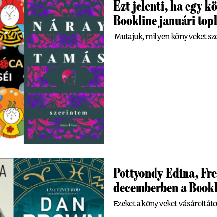
Ezt jelenti, ha egy 
Bookline januári topl
Mutajuk, milyen könyveket sze
Pottyondy Edina, Fr
decemberben a Bookli
Ezeket a könyveket vásároltát