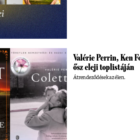
Valérie Perrin, Ken F
ősz eleji toplistáján
Átrendeződések az élen.