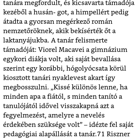
tanára megfordult, és kicsavarta támadója
kezéből a husán- got, a himpellért pedig
átadta a gyorsan megérkező román
nemzetőröknek, akik bekísérték őt a
laktanyájukba. A tanár felismerte
támadóját: Viorel Macavei a gimnázium
egykori diákja volt, aki saját bevallása
szerint egy korábbi, hógolyócsata körül
kiosztott tanári nyaklevest akart így
megbosszulni. „Kissé különös lenne, ha
minden apa a fiától, s minden tanító a
tanulójától idővel visszakapná azt a
fegyelmezést, amelyre a nevelés
érdekében szüksége volt” – idézte fel saját
pedagógiai alapállását a tanár.
71
Riszner