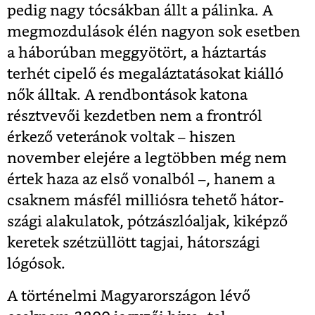
pedig nagy tócsákban állt a pálinka. A
megmozdulások élén nagyon sok esetben
a háborúban meggyötört, a háztartás
terhét cipelő és megaláztatásokat kiálló
nők álltak. A rendbontások katona
résztvevői kezdetben nem a frontról
érkező veteránok voltak – hiszen
november elejére a legtöbben még nem
értek haza
az első vonalból –, hanem a
csaknem másfél milliósra tehető hátor-
szági alakulatok, pótzászlóaljak, kiképző
keretek szétzüllött tagjai, hátországi
lógósok.
A történelmi Magyarországon lévő