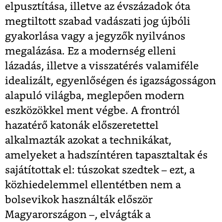
elpusztítása, illetve az évszázadok óta
megtiltott szabad vadászati jog újbóli
gyakorlása vagy a jegyzők nyilvános
megalázása. Ez a modernség elleni
lázadás, illetve a visszatérés valamiféle
idealizált, egyenlőségen és igazságosságon
alapuló világba, meglepően modern
eszközökkel ment végbe. A frontról
hazatérő katonák előszeretettel
alkalmazták azokat a technikákat,
amelyeket a hadszíntéren tapasztaltak és
sajátítottak el: túszokat szedtek – ezt, a
közhiedelemmel ellentétben nem a
bolsevikok használták először
Magyarországon –, elvágták a