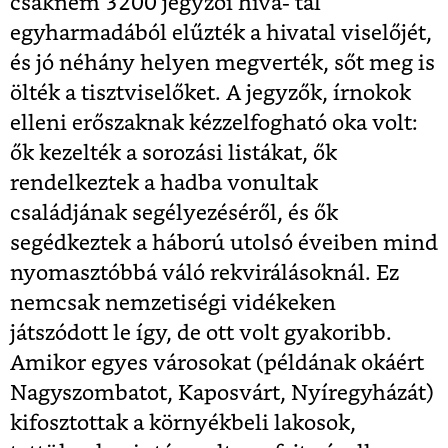
csaknem 3200 jegyzői hiva- tal
egyharmadából elűzték a hivatal viselőjét,
és jó néhány helyen megverték, sőt meg is
ölték a tisztviselőket. A jegyzők, írnokok
elleni erőszaknak kézzelfogható oka volt:
ők kezelték a sorozási listákat, ők
rendelkeztek a hadba vonultak
családjának segélyezéséről, és ők
segédkeztek a háború utolsó éveiben mind
nyomasztóbbá váló rekvirálásoknál. Ez
nemcsak nemzetiségi vidékeken
játszódott le így, de ott volt gyakoribb.
Amikor egyes városokat (példának okáért
Nagyszombatot, Kaposvárt, Nyíregyházát)
kifosztottak a környékbeli lakosok,