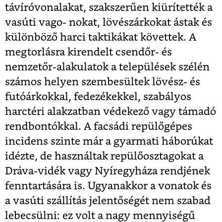
távíróvonalakat, szakszerűen kiürítették a
vasúti vago- nokat, lövészárkokat ástak és
különböző harci taktikákat követtek. A
megtorlásra kirendelt csendőr- és
nemzetőr-alakulatok a települések szélén
számos helyen szembesültek lövész- és
futóárkokkal, fedezékekkel, szabályos
harctéri alakzatban védekező vagy támadó
rendbontókkal. A facsádi repülőgépes
incidens szinte már a gyarmati háborúkat
idézte, de használtak repülőosztagokat a
Dráva-vidék vagy Nyíregyháza rendjének
fenntartására is. Ugyanakkor a vonatok és
a vasúti szállítás jelentőségét nem szabad
lebecsülni: ez volt a nagy mennyiségű