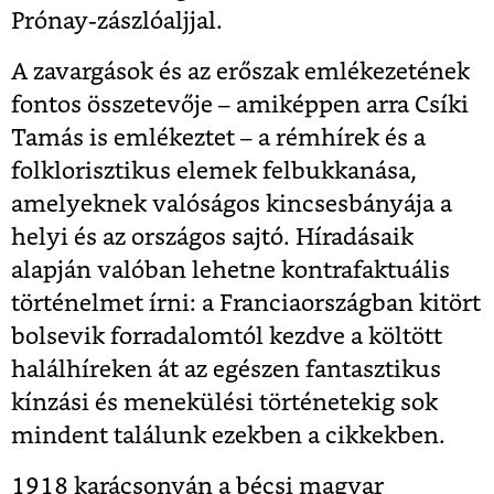
Prónay-zászlóaljjal.
A zavargások és az erőszak emlékezetének
fontos összetevője
– amiképpen arra Csíki
Tamás is emlékeztet – a rémhírek és a
folklorisztikus elemek felbukkanása,
amelyeknek valóságos kincsesbányája a
helyi és az országos sajtó. Híradásaik
alapján valóban lehetne kontrafaktuális
történelmet írni: a Franciaországban kitört
bolsevik forradalomtól kezdve a költött
halálhíreken át az egészen fantasztikus
kínzási és menekülési történetekig sok
mindent találunk ezekben a cikkekben.
1918 karácsonyán a bécsi magyar