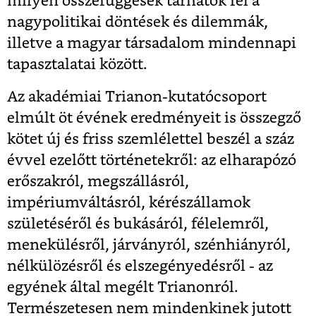
milyen összefüggések tárhatók fel a
nagypolitikai döntések és dilemmák,
illetve a magyar társadalom mindennapi
tapasztalatai között.
Az akadémiai Trianon-kutatócsoport
elmúlt öt évének eredményeit is összegző
kötet új és friss szemlélettel beszél a száz
évvel ezelőtt történetekről: az elharapózó
erőszakról, megszállásról,
impériumváltásról, kérészállamok
születéséről és bukásáról, félelemről,
menekülésről, járványról, szénhiányról,
nélkülözésről és elszegényedésről - az
egyének által megélt Trianonról.
Természetesen nem mindenkinek jutott