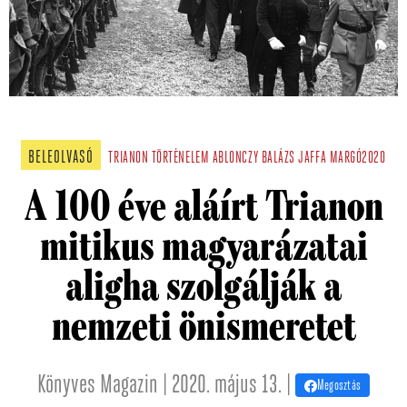
BELEOLVASÓ
TRIANON
TÖRTÉNELEM
ABLONCZY BALÁZS
JAFFA
MARGÓ2020
A 100 éve aláírt Trianon
mitikus magyarázatai
aligha szolgálják a
nemzeti önismeretet
Könyves Magazin | 2020. május 13. |
Megosztás