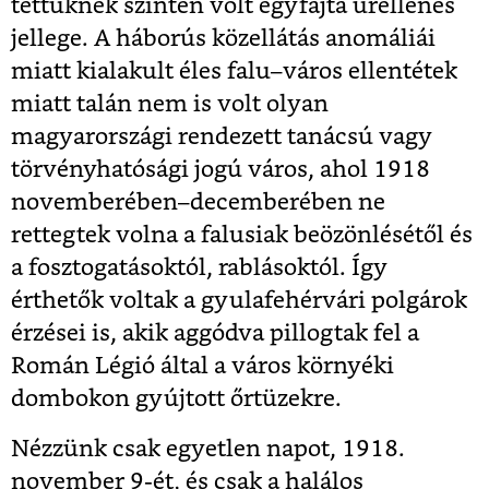
tettüknek szintén volt egyfajta úrellenes
jellege. A háborús közellátás anomáliái
miatt kialakult éles falu–város ellentétek
miatt talán nem is volt olyan
magyarországi rendezett tanácsú vagy
törvényhatósági jogú város, ahol 1918
novemberében–decemberében ne
rettegtek volna a falusiak beözönlésétől és
a fosztogatásoktól, rablásoktól. Így
érthetők voltak a gyulafehérvári polgárok
érzései is, akik aggódva pillogtak fel a
Román Légió által a város környéki
dombokon gyújtott őrtüzekre.
Nézzünk csak egyetlen napot, 1918.
november 9-ét, és csak
a halálos