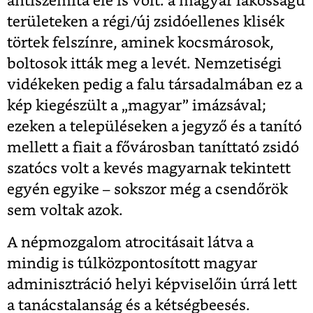
antiszemita éle is volt: a magyar lakosságú
területeken a régi/új zsidóellenes klisék
törtek felszínre, aminek kocsmárosok,
boltosok itták meg a levét. Nemzetiségi
vidékeken pedig a falu társadalmában ez a
kép kiegészült a „magyar” imázsával;
ezeken a településeken a jegyző és a tanító
mellett a fiait a fővárosban taníttató zsidó
szatócs volt a kevés magyarnak tekintett
egyén egyike – sokszor még a csendőrök
sem voltak azok.
A népmozgalom atrocitásait látva a
mindig is túlközpontosított
magyar
adminisztráció helyi képviselőin úrrá lett
a tanácstalanság és a kétségbeesés.