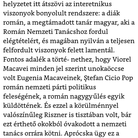
helyzetet itt átszövi az interetnikus
viszonyok bonyolult rendszere: a diák
román, a megtámadott tanár magyar, aki a
Román Nemzeti Tanácshoz fordul
elégtételért, és magában nyilván a teljesen
felfordult viszonyok felett lamentál.
Fontos adalék a törté- nethez, hogy Viorel
Macavei minden jel szerint unokaöccse
volt Eugenia Macaveinek, Ştefan Cicio Pop
román nemzeti párti politikus
feleségének, a román nagygyűlés egyik
küldöttének. És ezzel a körülménnyel
valószínűleg Riszner is tisztában volt, bár
ezt érthető okokból óvakodott a nemzeti
tanács orrára kötni. Aprócska ügy ez a