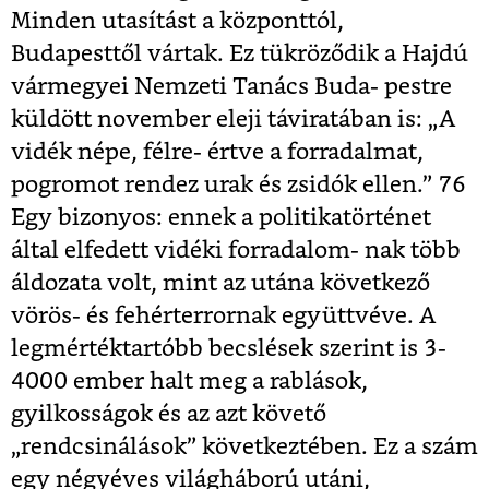
Minden utasítást a központtól,
Budapesttől
vártak. Ez tükröződik a Hajdú
vármegyei Nemzeti Tanács Buda- pestre
küldött november eleji táviratában is: „A
vidék népe, félre- értve a forradalmat,
pogromot rendez urak és zsidók ellen.”
76
Egy bizonyos: ennek a politikatörténet
által elfedett vidéki forradalom- nak több
áldozata volt, mint az utána következő
vörös- és fehérterrornak együttvéve. A
legmértéktartóbb becslések szerint is 3-
4000 ember halt meg a rablások,
gyilkosságok és az azt követő
„rendcsinálások” következtében. Ez a szám
egy négyéves világháború utáni,