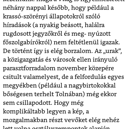
néhány nappal később, hogy például a
krassó-szörényi állapotokról szóló
híradások (a nyakig beásott, halálra
rugdosott jegyzőkről és meg- nyúzott
főszolgabírókról) nem feltétlenül igazak.
De történt így is elég borzalom. Az „urak”,
a közigazgatás és városok ellen irányuló
parasztforradalom november közepére
csitult valamelyest, de a felfordulás egyes
megyékben (például a nagybirtokokkal
bőségesen terhelt Tolnában) még ekkor
sem csillapodott. Hogy még
komplikáltabb legyen a kép, a
mozgalmakban részt vevőket elég nehéz
lett volna osztályszempontok alapján