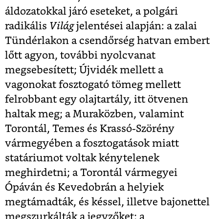
áldozatokkal járó eseteket, a polgári
radikális
Világ
jelentései alapján: a zalai
Tündérlakon a csendőrség hatvan embert
lőtt agyon, további nyolcvanat
megsebesített; Újvidék mellett a
vagonokat fosztogató tömeg mellett
felrobbant egy olajtartály, itt ötvenen
haltak meg; a Muraközben, valamint
Torontál, Temes és Krassó-Szörény
vármegyében a fosztogatások miatt
statáriumot voltak kénytelenek
meghirdetni; a Torontál vármegyei
Ópáván és Kevedobrán a helyiek
megtámadták, és késsel, illetve bajonettel
megszurkálták a jegyzőket; a