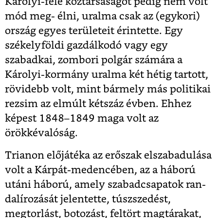
Károlyi-féle köztársaságot pedig nem volt
mód meg- élni, uralma csak az (egykori)
ország egyes területeit érintette. Egy
székelyföldi gazdálkodó vagy egy
szabadkai, zombori polgár számára a
Károlyi-kormány uralma két hétig tartott,
rövidebb volt, mint bármely más politikai
rezsim az elmúlt kétszáz évben. Ehhez
képest 1848–1849 maga volt az
örökkévalóság.
Trianon előjátéka az erőszak elszabadulása
volt a Kárpát-medencében, az a háború
utáni háború, amely szabadcsapatok ran-
dalírozását jelentette, túszszedést,
megtorlást, botozást, feltört magtárakat,