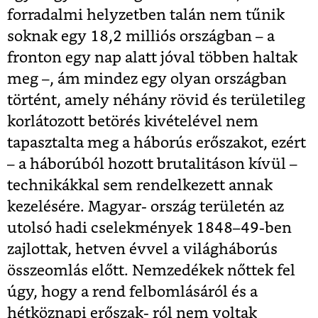
forradalmi helyzetben talán nem tűnik
soknak egy 18,2 milliós országban – a
fronton egy nap alatt jóval többen haltak
meg –, ám mindez egy olyan országban
történt, amely néhány rövid és területileg
korlátozott betörés kivételével nem
tapasztalta meg a háborús erőszakot, ezért
– a háborúból hozott brutalitáson kívül –
technikákkal sem rendelkezett annak
kezelésére. Magyar- ország területén az
utolsó hadi cselekmények 1848–49-ben
zajlottak, hetven évvel a világháborús
összeomlás előtt. Nemzedékek nőttek fel
úgy, hogy a rend felbomlásáról és a
hétköznapi erőszak- ról nem voltak