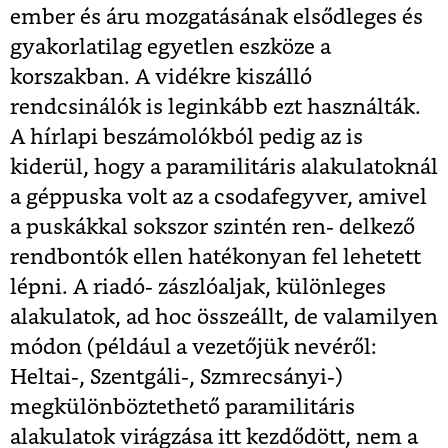
ember és áru mozgatásának elsődleges és
gyakorlatilag egyetlen eszköze a
korszakban. A vidékre kiszálló
rendcsinálók is leginkább ezt használták.
A hírlapi beszámolókból pedig az is
kiderül, hogy a paramilitáris alakulatoknál
a géppuska volt az a csodafegyver, amivel
a puskákkal sokszor szintén ren- delkező
rendbontók ellen hatékonyan fel lehetett
lépni. A riadó- zászlóaljak, különleges
alakulatok, ad hoc összeállt, de valamilyen
módon (például a vezetőjük nevéről:
Heltai-, Szentgáli-, Szmrecsányi-)
megkülönböztethető paramilitáris
alakulatok virágzása itt kezdődött, nem a