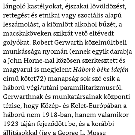
lángoló kastélyokat, éjszakai lövöldözést,
rettegést és etnikai vagy szociális alapú
leszámolást, a kiömlött alkohol bűzét, a
macskaköveken szikrát vető eltévedt
golyókat. Robert Gerwarth közelmúltbeli
munkássága nyomán (ennek egyik darabja
a John Horne-nal közösen szerkesztett és
magyarul is megjelent
Háború béke idején
című kötet
72
) manapság sok szó esik a
háború végi/utáni paramilitarizmusról.
Gerwarthnak és munkatársainak központi
tézise, hogy Közép- és Kelet-Európában a
háború nem 1918-ban, hanem valamikor
1923 táján fejeződött be, és a korábbi
állításokkal (így a George L. Mosse