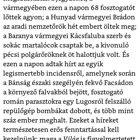
vármegyében ezen a napon 68 fosztogatót
lőttek agyon; a Hunyad vármegyei Brádon
az aradi nemzetőrök hét embert öltek meg;
a Baranya vármegyei Kácsfaluba szerb és
sokác martalócok csaptak be, a kivonuló
pécsi polgárőröknek öt halottjuk volt. És
ezen a napon adtak hírt az egyik
legismertebb incidensről, amelynek során
a Bánság északi szegélyén fekvő Facsádon
a környező falvakból bejött, fosztogató
román parasztokra egy Lugosról felszálló
repülőgép bombákat dobott, és több mint
száz ember meghalt. Ezeket a híreket
természetesen erős fenntartással kell
kezelnünk: maga a
Világ
is figyelmeztetett