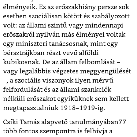
élményeik. Ez az erőszakhiány persze sok
esetben szociálisan kötött és szabályozott
volt: az állami szintű vagy mindennapi
erőszakról nyilván más élményei voltak
egy miniszteri tanácsosnak, mint egy
bérsztrájkban részt vevő alföldi
kubikosnak. De az állam felbomlását –
vagy legalábbis végzetes meggyengülését
–, a szociális viszonyok ilyen mérvű
felfordulását és az állami szankciók
nélküli erőszakot egyiküknek sem kellett
megtapasztalniuk 1918–1919-ig.
Csíki Tamás alapvető tanulmányában
77
több fontos szempontra
is felhívja a