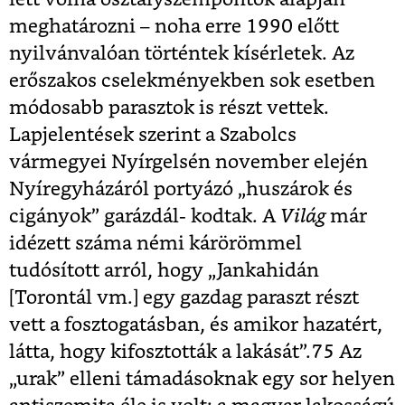
meghatározni – noha erre 1990 előtt
nyilvánvalóan történtek kísérletek. Az
erőszakos cselekményekben sok esetben
módosabb parasztok is részt vettek.
Lapjelentések szerint a Szabolcs
vármegyei Nyírgelsén november elején
Nyíregyházáról portyázó „huszárok és
cigányok” garázdál- kodtak. A
Világ
már
idézett száma némi kárörömmel
tudósított arról, hogy „Jankahidán
[Torontál vm.] egy gazdag paraszt részt
vett a fosztogatásban, és amikor hazatért,
látta, hogy kifosztották a lakását”.
75
Az
„urak” elleni támadásoknak egy sor helyen