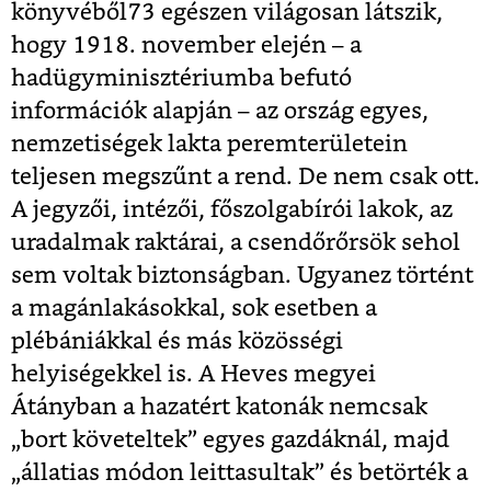
könyvéből
73
egészen világosan látszik,
hogy 1918. november elején – a
hadügyminisztériumba befutó
információk alapján – az ország egyes,
nemzetiségek lakta peremterületein
teljesen megszűnt a rend. De nem csak ott.
A jegyzői, intézői, főszolgabírói lakok, az
uradalmak raktárai, a csendőrőrsök sehol
sem voltak biztonságban. Ugyanez történt
a magánlakásokkal, sok esetben a
plébániákkal és más közösségi
helyiségekkel is. A Heves megyei
Átányban a hazatért katonák nemcsak
„bort követeltek” egyes gazdáknál, majd
„állatias módon leittasultak” és betörték a