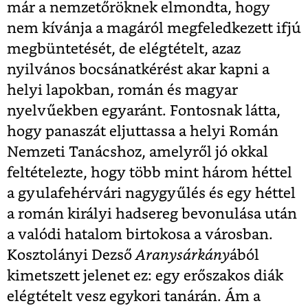
már a nemzetőröknek elmondta, hogy
nem kívánja a magáról megfeledkezett ifjú
megbüntetését, de elégtételt, azaz
nyilvános bocsánatkérést akar kapni a
helyi lapokban, román és magyar
nyelvűekben egyaránt. Fontosnak látta,
hogy panaszát eljuttassa a helyi Román
Nemzeti Tanácshoz, amelyről jó okkal
feltételezte, hogy több mint három héttel
a gyulafehérvári nagygyűlés és egy héttel
a román királyi hadsereg bevonulása után
a valódi hatalom birtokosa a városban.
Kosztolányi Dezső
Aranysárkány
ából
kimetszett jelenet ez: egy erőszakos diák
elégtételt vesz egykori tanárán. Ám a