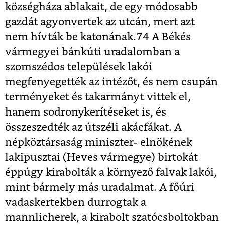
községháza ablakait, de egy módosabb
gazdát agyonvertek az utcán, mert azt
nem hívták be katonának.
74
A Békés
vármegyei bánkúti uradalomban a
szomszédos települések lakói
megfenyegették az intézőt, és nem csupán
terményeket és takarmányt vittek el,
hanem sodronykerítéseket is, és
összeszedték az útszéli akácfákat. A
népköztársaság miniszter- elnökének
lakipusztai (Heves vármegye) birtokát
éppúgy kirabolták a környező falvak lakói,
mint bármely más uradalmat. A főúri
vadaskertekben durrogtak a
mannlicherek, a kirabolt szatócsboltokban