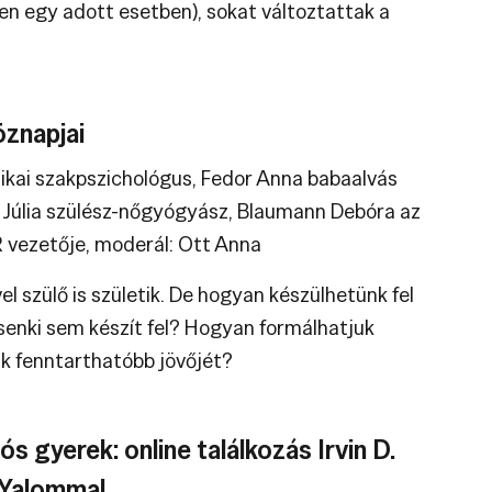
n egy adott esetben), sokat változtattak a
znapjai
ikai szakpszichológus, Fedor Anna babaalvás
 Júlia szülész-nőgyógyász, Blaumann Debóra az
 vezetője, moderál: Ott Anna
l szülő is születik. De hogyan készülhetünk fel
 senki sem készít fel? Hogyan formálhatjuk
k fenntarthatóbb jövőjét?
ós gyerek: online találkozás Irvin D.
n Yalommal