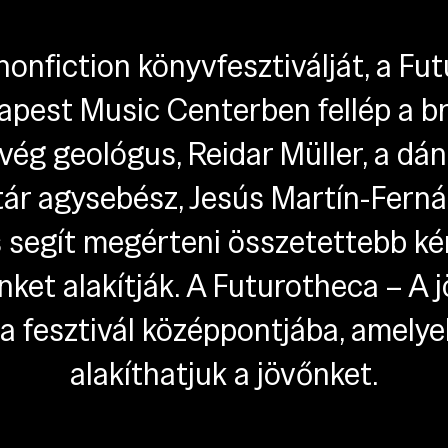
onfiction könyvfesztiválját, a Fu
pest Music Centerben fellép a bri
ég geológus, Reidar Müller, a dán
ztár agysebész, Jesús Martín-Fern
s segít megérteni összetettebb ké
nket alakítják. A Futurotheca – A 
 a fesztivál középpontjába, amely
alakíthatjuk a jövőnket.