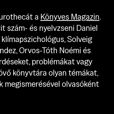
turothecát a
Könyves Magazin
.
t szám- és nyelvzseni Daniel
 klímapszichológus, Solveig
ández, Orvos-Tóth Noémi és
rdéseket, problémákat vagy
jövő könyvtára olyan témákat,
ek megismerésével olvasóként