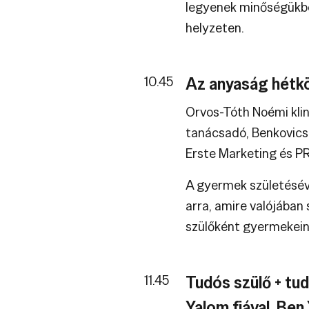
legyenek minőségükbe
helyzeten.
10.45
Az anyaság hétkö
Orvos-Tóth Noémi klin
tanácsadó, Benkovics
Erste Marketing és PR
A gyermek születéséve
arra, amire valójában
szülőként gyermekein
11.45
Tudós szülő + tud
Yalom fiával, Be