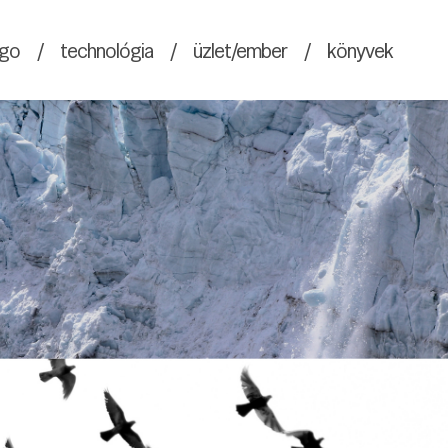
go
/
technológia
/
üzlet/ember
/
könyvek