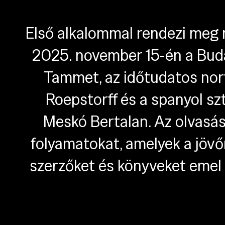
Első alkalommal rendezi meg n
2025. november 15-én a Buda
Tammet, az időtudatos norv
Roepstorff és a spanyol s
Meskó Bertalan. Az olvasá
folyamatokat, amelyek a jövő
szerzőket és könyveket emel