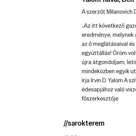
A szerzőt Milanovich
„Az itt következő gaz
eredménye, melynek al
az ő meglátásaival és
együttállás! Öröm volt
újra átgondoljam, le
mindeközben egyik ut
írja Irvin D. Yalom A 
édesapjához való vis
főszerkesztője
//sarokterem