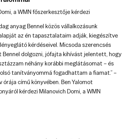
 Domi, a WMN főszerkesztője kérdezi
dag anyag Bennel közös vállalkozásunk
apját az én tapasztalataim adják, kiegészítve
 lényeglátó kérdéseivel. Micsoda szerencsés
 Bennel dolgozni, jófajta kihívást jelentett, hogy
tisztázzam néhány korábbi meglátásomat – és
olsó tanítványommá fogadhattam a fiamat.” –
szív órája című könyvében. Ben Yalomot
zonyáról kérdezi Milanovich Domi, a WMN