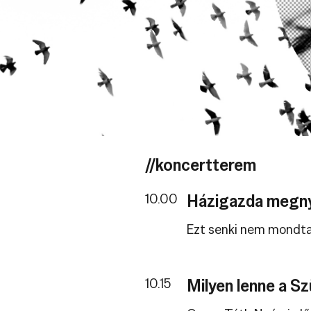
//koncertterem
10.00
Házigazda megny
Ezt senki nem mondt
10.15
Milyen lenne a Sz