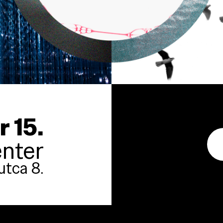
 15.
nter
utca 8.