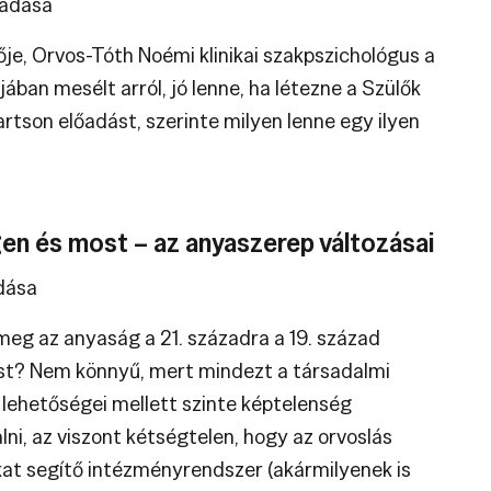
őadása
ője, Orvos-Tóth Noémi klinikai szakpszichológus a
jában mesélt arról, jó lenne, ha létezne a Szülők
artson előadást, szerinte milyen lenne egy ilyen
gen és most – az anyaszerep változásai
dása
eg az anyaság a 21. századra a 19. század
st? Nem könnyű, mert mindezt a társadalmi
 lehetőségei mellett szinte képtelenség
lni, az viszont kétségtelen, hogy az orvoslás
at segítő intézményrendszer (akármilyenek is