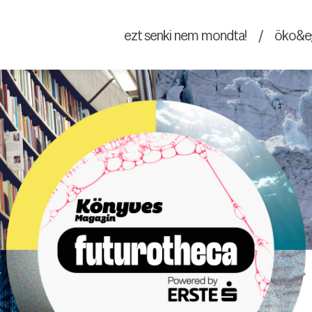
ezt senki nem mondta!
/
öko&e