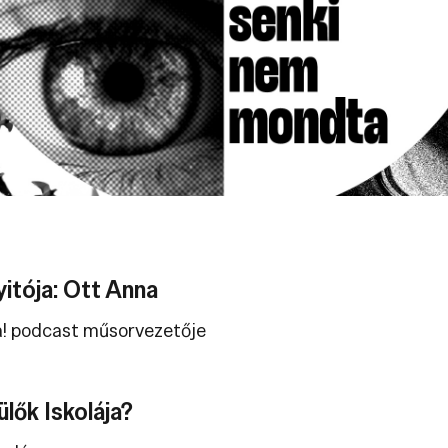
itója: Ott Anna
a! podcast műsorvezetője
ülők Iskolája?