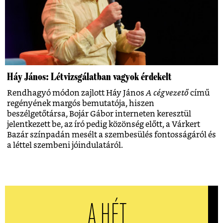
Háy János: Létvizsgálatban vagyok érdekelt
Rendhagyó módon zajlott Háy János
A cégvezető
című
regényének margós bemutatója, hiszen
beszélgetőtársa, Bojár Gábor interneten keresztül
jelentkezett be, az író pedig közönség előtt, a Várkert
Bazár színpadán mesélt a szembesülés fontosságáról és
a léttel szembeni jóindulatáról.
A HÉT