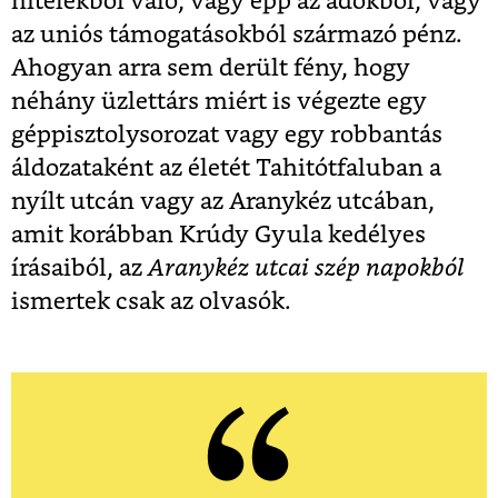
hitelekből való, vagy épp az adókból, vagy
az uniós támogatásokból származó pénz.
Ahogyan arra sem derült fény, hogy
néhány üzlettárs miért is végezte egy
géppisztolysorozat vagy egy robbantás
áldozataként az életét Tahitótfaluban a
nyílt utcán vagy az Aranykéz utcában,
amit korábban Krúdy Gyula kedélyes
írásaiból, az
Aranykéz utcai szép napokból
ismertek csak az olvasók.