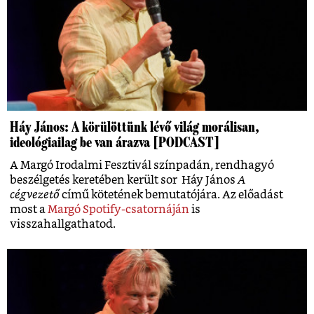
Háy János: A körülöttünk lévő világ morálisan,
ideológiailag be van árazva [PODCAST]
A Margó Irodalmi Fesztivál színpadán, rendhagyó
beszélgetés keretében került sor Háy János
A
cégvezető
című kötetének bemutatójára. Az előadást
most a
Margó Spotify-csatornáján
is
visszahallgathatod.