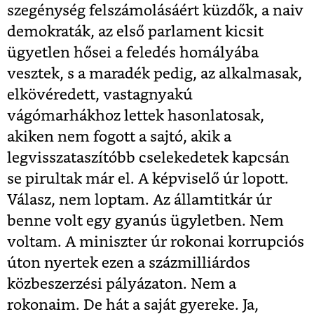
szegénység felszámolásáért küzdők, a naiv
demokraták, az első parlament kicsit
ügyetlen hősei a feledés homályába
vesztek, s a maradék pedig, az alkalmasak,
elkövéredett, vastagnyakú
vágómarhákhoz lettek hasonlatosak,
akiken nem fogott a sajtó, akik a
legvisszataszítóbb cselekedetek kapcsán
se pirultak már el. A képviselő úr lopott.
Válasz, nem loptam. Az államtitkár úr
benne volt egy gyanús ügyletben. Nem
voltam. A miniszter úr rokonai korrupciós
úton nyertek ezen a százmilliárdos
közbeszerzési pályázaton. Nem a
rokonaim. De hát a saját gyereke. Ja,