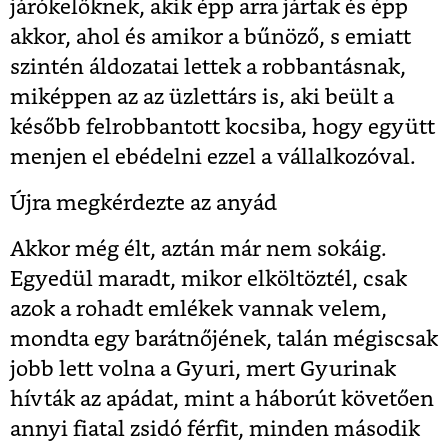
járókelőknek, akik épp arra jártak és épp
akkor, ahol és amikor a bűnöző, s emiatt
szintén áldozatai lettek a robbantásnak,
miképpen az az üzlettárs is, aki beült a
később felrobbantott kocsiba, hogy együtt
menjen el ebédelni ezzel a vállalkozóval.
Újra megkérdezte az anyád
Akkor még élt, aztán már nem sokáig.
Egyedül maradt, mikor elköltöztél, csak
azok a rohadt emlékek vannak velem,
mondta egy barátnőjének, talán mégiscsak
jobb lett volna a Gyuri, mert Gyurinak
hívták az apádat, mint a háborút követően
annyi fiatal zsidó férfit, minden második