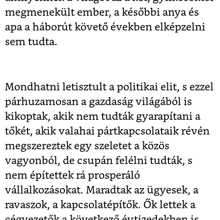
megmenekült ember, a későbbi anya és
apa a háborút követő években elképzelni
sem tudta.
Mondhatni letisztult a politikai elit, s ezzel
párhuzamosan a gazdaság világából is
kikoptak, akik nem tudták gyarapítani a
tőkét, akik valahai pártkapcsolataik révén
megszereztek egy szeletet a közös
vagyonból, de csupán felélni tudták, s
nem építettek rá prosperáló
vállalkozásokat. Maradtak az ügyesek, a
ravaszok, a kapcsolatépítők. Ők lettek a
cégvezetők a következő évtizedekben is,