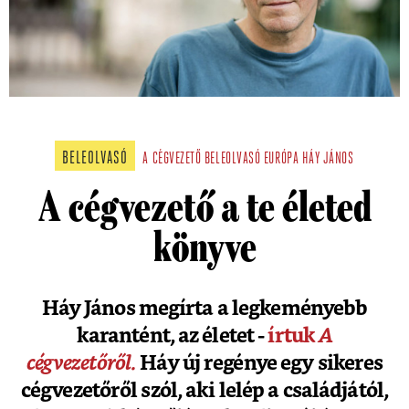
BELEOLVASÓ
A CÉGVEZETŐ
BELEOLVASÓ
EURÓPA
HÁY JÁNOS
A cégvezető a te életed
könyve
Háy János megírta a legkeményebb
karantént, az életet -
írtuk
A
cégvezetőről.
Háy új regénye egy sikeres
cégvezetőről szól, aki lelép a családjától,