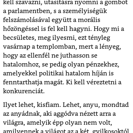
kell szavazni, utasításra nyomni a gombot
a parlamentben, s a személyiségük
felszámolásával együtt a morális
hőzöngéssel is fel kell hagyni. Hogy mi a
becsületes, meg ilyesmi, ezt tényleg
vasárnap a templomban, mert a lényeg,
hogy az ellenfél ne juthasson se
hatalomhoz, se pedig olyan pénzekhez,
amelyekkel politikai hatalom híján is
fenntarthatja magát. Ki kell véreztetni a
konkurenciát.
Ilyet lehet, kisfiam. Lehet, anyu, mondtad
az anyádnak, aki aggódva nézett arra a
világra, amelyik épp olyan nem volt,
amilyennek a világot az a két, gyilkosoktól