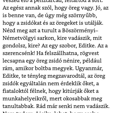
veszed elő a pénztárcád, feltartod a sort.
Az egész annak szól, hogy öreg vagy. Jó, az
is benne van, de úgy még szörnyűbb,
hogy a zsidókat és az öregeket is utálják.
Nézd meg azt a turult a Böszörményi–
Németvölgyi sarkon, kire vadászik, mit
gondolsz, kire? Az egy szobor, Editke. Az a
szerencsénk! Ha felszállhatna, rögvest
lecsapna egy öreg zsidó nénire, például
rám, amikor boltba megyek. Ugyanmár,
Editke, te tényleg megzavarodtál, az öreg
zsidók egyáltalán nem érdeklik őket, a
fiataloktól félnek, hogy kitúrják őket a
munkahelyeikről, mert okosabbak meg
tanultabbak. Rád már senki nem vadászik.