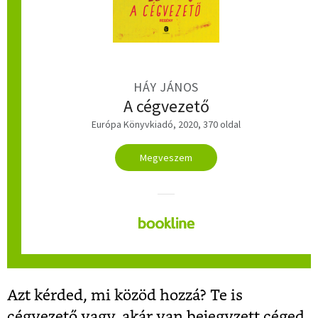
HÁY JÁNOS
A cégvezető
Európa Könyvkiadó, 2020, 370 oldal
Megveszem
Azt kérded, mi közöd hozzá? Te is
cégvezető vagy, akár van bejegyzett céged,