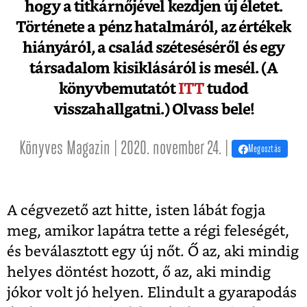
hogy a titkárnőjével kezdjen új életet.
Története a pénz hatalmáról, az értékek
hiányáról, a család széteséséről és egy
társadalom kisiklásáról is mesél. (A
könyvbemutatót
ITT
tudod
visszahallgatni.) Olvass bele!
Könyves Magazin | 2020. november 24. |
Megosztás
A cégvezető azt hitte, isten lábát fogja
meg, amikor lapátra tette a régi feleségét,
és beválasztott egy új nőt. Ő az, aki mindig
helyes döntést hozott, ő az, aki mindig
jókor volt jó helyen. Elindult a gyarapodás