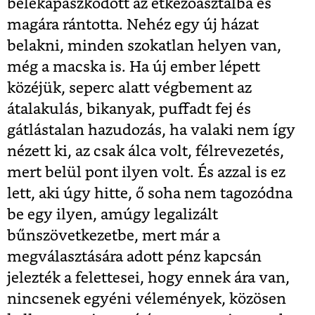
belekapaszkodott az étkezőasztalba és
magára rántotta. Nehéz egy új házat
belakni, minden szokatlan helyen van,
még a macska is. Ha új ember lépett
közéjük, seperc alatt végbement az
átalakulás, bikanyak, puffadt fej és
gátlástalan hazudozás, ha valaki nem így
nézett ki, az csak álca volt, félrevezetés,
mert belül pont ilyen volt. És azzal is ez
lett, aki úgy hitte, ő soha nem tagozódna
be egy ilyen, amúgy legalizált
bűnszövetkezetbe, mert már a
megválasztására adott pénz kapcsán
jelezték a felettesei, hogy ennek ára van,
nincsenek egyéni vélemények, közösen