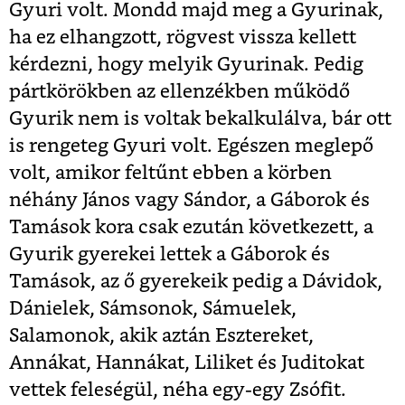
Gyuri volt. Mondd majd meg a Gyurinak,
ha ez elhangzott, rögvest vissza kellett
kérdezni, hogy melyik Gyurinak. Pedig
pártkörökben az ellenzékben működő
Gyurik nem is voltak bekalkulálva, bár ott
is rengeteg Gyuri volt. Egészen meglepő
volt, amikor feltűnt ebben a körben
néhány János vagy Sándor, a Gáborok és
Tamások kora csak ezután következett, a
Gyurik gyerekei lettek a Gáborok és
Tamások, az ő gyerekeik pedig a Dávidok,
Dánielek, Sámsonok, Sámuelek,
Salamonok, akik aztán Esztereket,
Annákat, Hannákat, Liliket és Juditokat
vettek feleségül, néha egy-egy Zsófit.