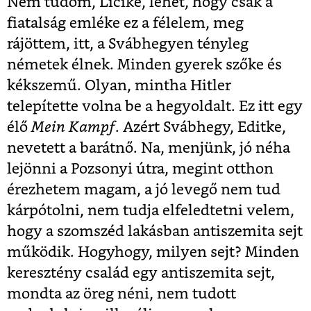
Nem tudom, Licike, lehet, hogy csak a
fiatalság emléke ez a félelem, meg
rájöttem, itt, a Svábhegyen tényleg
németek élnek. Minden gyerek szőke és
kékszemű. Olyan, mintha Hitler
telepítette volna be a hegyoldalt. Ez itt egy
élő
Mein Kampf
. Azért Svábhegy, Editke,
nevetett a barátnő. Na, menjünk, jó néha
lejönni a Pozsonyi útra, megint otthon
érezhetem magam, a jó levegő nem tud
kárpótolni, nem tudja elfeledtetni velem,
hogy a szomszéd lakásban antiszemita sejt
működik. Hogyhogy, milyen sejt? Minden
keresztény család egy antiszemita sejt,
mondta az öreg néni, nem tudott