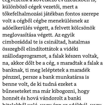
különböző cégek vezetői, mert a
tőkefelhalmozási játékban fontos szerepe
volt a cégből cégbe menekülésnek az
adóelkerülés végett, a felvett kölcsönök
meglovasítása végett. Az egyik
cimboráddal te is csináltad, hatalmas
összegből elindítottátok a vidéki
szállodaprogramot, a falak készen voltak,
na, akkor dőlt be a cég, s maradtak a falak a
banknak, ti meg leléptetek a maradék
pénzzel, persze a bank munkatársa is
benne volt, de ki tudná ezeket a
bűneseteket ma már kibogozni, hogy
honnét és hová vándorolt a banki