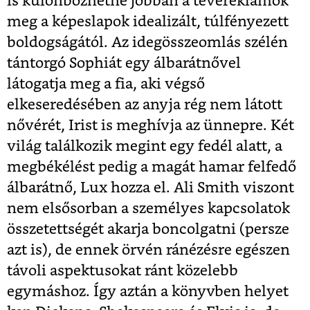
is különbözhetne jobban a tévéreklámok
meg a képeslapok idealizált, túlfényezett
boldogságától. Az idegösszeomlás szélén
tántorgó Sophiát egy álbarátnővel
látogatja meg a fia, aki végső
elkeseredésében az anyja rég nem látott
nővérét, Irist is meghívja az ünnepre. Két
világ találkozik megint egy fedél alatt, a
megbékélést pedig a magát hamar felfedő
álbarátnő, Lux hozza el. Ali Smith viszont
nem elsősorban a személyes kapcsolatok
összetettségét akarja boncolgatni (persze
azt is), de ennek örvén ránézésre egészen
távoli aspektusokat ránt közelebb
egymáshoz. Így aztán a könyvben helyet