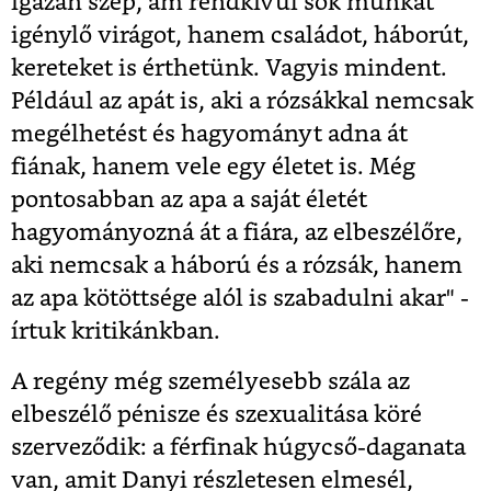
igazán szép, ám rendkívül sok munkát
igénylő virágot, hanem családot, háborút,
kereteket is érthetünk. Vagyis mindent.
Például az apát is, aki a rózsákkal nemcsak
megélhetést és hagyományt adna át
fiának, hanem vele egy életet is. Még
pontosabban az apa a saját életét
hagyományozná át a fiára, az elbeszélőre,
aki nemcsak a háború és a rózsák, hanem
az apa kötöttsége alól is szabadulni akar" -
írtuk kritikánkban.
A regény még személyesebb szála az
elbeszélő pénisze és szexualitása köré
szerveződik: a férfinak húgycső-daganata
van, amit Danyi részletesen elmesél,