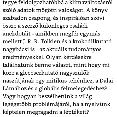
tegye feldolgozhatóbbá a klímaváltozásról
szóló adatok mögötti valóságot. A könyv
szabadon csapong, és inspirálóan szövi
össze a szerző különleges családi
anekdotáit - amikben megfér egymás
mellett J. R. R. Tolkien és a krokodilkutató
nagybácsi is - az aktuális tudományos
eredményekkel. Olyan kérdésekre
találhatunk benne választ, mint hogy mi
köze a gleccserkutató nagyszülők
nászútjának egy mitikus tehénhez, a Dalai
Lámához és a globális felmelegedéshez?
Vagy hogyan beszélhetünk a világ
legégetőbb problémájáról, ha a nyelvünk
képtelen megragadni a léptékeit?