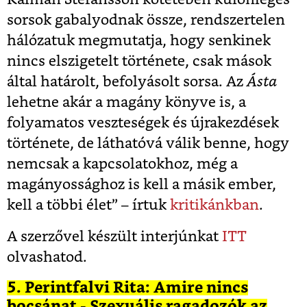
sorsok gabalyodnak össze, rendszertelen
hálózatuk megmutatja, hogy senkinek
nincs elszigetelt története, csak mások
által határolt, befolyásolt sorsa. Az
Ásta
lehetne akár a magány könyve is, a
folyamatos veszteségek és újrakezdések
története, de láthatóvá válik benne, hogy
nemcsak a kapcsolatokhoz, még a
magányossághoz is kell a másik ember,
kell a többi élet” – írtuk
kritikánkban
.
A szerzővel készült interjúnkat
ITT
olvashatod.
5. Perintfalvi Rita: Amire nincs
bocsánat - Szexuális ragadozók az