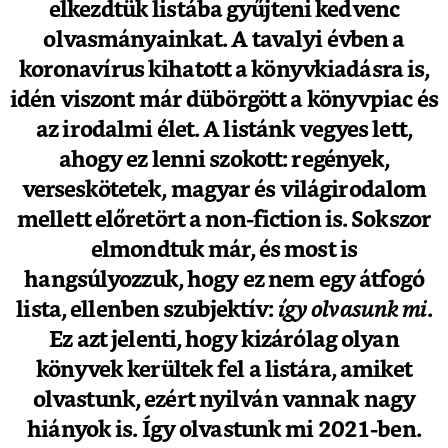
elkezdtük listába gyűjteni kedvenc
olvasmányainkat. A tavalyi évben a
koronavírus kihatott a könyvkiadásra is,
idén viszont már dübörgött a könyvpiac és
az irodalmi élet. A listánk vegyes lett,
ahogy ez lenni szokott: regények,
verseskötetek, magyar és világirodalom
mellett előretört a non-fiction is. Sokszor
elmondtuk már, és most is
hangsúlyozzuk, hogy ez nem egy átfogó
lista, ellenben szubjektív:
így olvasunk mi
.
Ez azt jelenti, hogy kizárólag olyan
könyvek kerültek fel a listára, amiket
olvastunk, ezért nyilván vannak nagy
hiányok is. Így olvastunk mi 2021-ben.