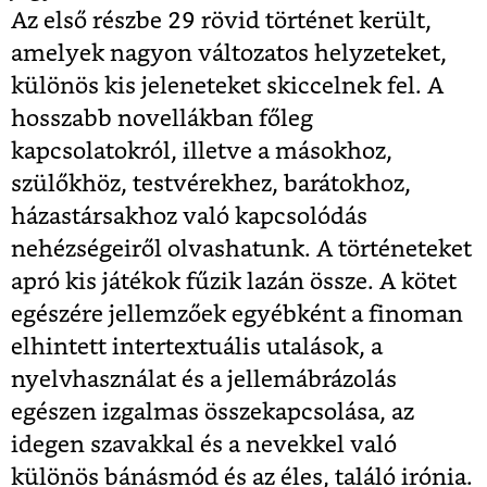
Az első részbe 29 rövid történet került,
amelyek nagyon változatos helyzeteket,
különös kis jeleneteket skiccelnek fel. A
hosszabb novellákban főleg
kapcsolatokról, illetve a másokhoz,
szülőkhöz, testvérekhez, barátokhoz,
házastársakhoz való kapcsolódás
nehézségeiről olvashatunk. A történeteket
apró kis játékok fűzik lazán össze. A kötet
egészére jellemzőek egyébként a finoman
elhintett intertextuális utalások, a
nyelvhasználat és a jellemábrázolás
egészen izgalmas összekapcsolása, az
idegen szavakkal és a nevekkel való
különös bánásmód és az éles, találó irónia.