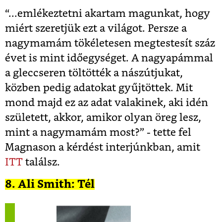
“...emlékeztetni akartam magunkat, hogy
miért szeretjük ezt a világot. Persze a
nagymamám tökéletesen megtestesít száz
évet is mint időegységet. A nagyapámmal
a gleccseren töltötték a nászútjukat,
közben pedig adatokat gyűjtöttek. Mit
mond majd ez az adat valakinek, aki idén
született, akkor, amikor olyan öreg lesz,
mint a nagymamám most?” - tette fel
Magnason a kérdést interjúnkban, amit
ITT
találsz.
8. Ali Smith: Tél