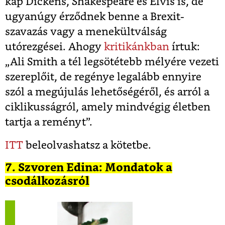
kap Dickens, Shakespeare és Elvis is, de
ugyanúgy érződnek benne a Brexit-
szavazás vagy a menekültválság
utórezgései. Ahogy
kritikánkban
írtuk:
„Ali Smith a tél legsötétebb mélyére vezeti
szereplőit, de regénye legalább ennyire
szól a megújulás lehetőségéről, és arról a
ciklikusságról, amely mindvégig életben
tartja a reményt”.
ITT
beleolvashatsz a kötetbe.
7. Szvoren Edina: Mondatok a
csodálkozásról