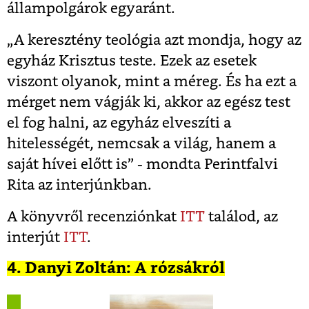
állampolgárok egyaránt.
„A keresztény teológia azt mondja, hogy az
egyház Krisztus teste. Ezek az esetek
viszont olyanok, mint a méreg. És ha ezt a
mérget nem vágják ki, akkor az egész test
el fog halni, az egyház elveszíti a
hitelességét, nemcsak a világ, hanem a
saját hívei előtt is” - mondta Perintfalvi
Rita az interjúnkban.
A könyvről recenziónkat
ITT
találod, az
interjút
ITT
.
4. Danyi Zoltán: A rózsákról