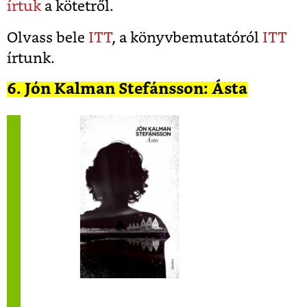
írtuk
a kötetről.
Olvass bele
ITT
, a könyvbemutatóról
ITT
írtunk.
6. Jón Kalman Stefánsson: Ásta