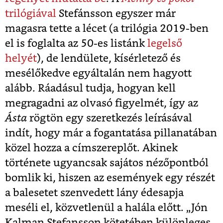
trilógiával
Stefánsson egyszer már
magasra tette a lécet (a trilógia 2019-ben
el is foglalta az 50-es listánk
legelső
helyét
), de lendülete, kísérletező és
mesélőkedve egyáltalán nem hagyott
alább. Ráadásul tudja, hogyan kell
megragadni az olvasó figyelmét, így az
Ásta
rögtön egy szeretkezés leírásával
indít, hogy már a fogantatása pillanatában
közel hozza a címszereplőt. Akinek
története ugyancsak sajátos nézőpontból
bomlik ki, hiszen az események egy részét
a balesetet szenvedett lány édesapja
meséli el, közvetlenül a halála előtt. „Jón
Kalman Stefansson kötetében különleges