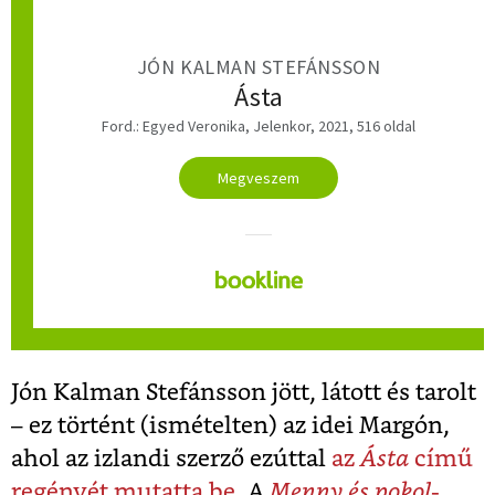
JÓN KALMAN STEFÁNSSON
Ásta
Ford.: Egyed Veronika, Jelenkor, 2021, 516 oldal
Megveszem
Jón Kalman Stefánsson jött, látott és tarolt
– ez történt (ismételten) az idei Margón,
ahol az izlandi szerző ezúttal
az
Ásta
című
regényét mutatta be
. A
Menny és pokol
-