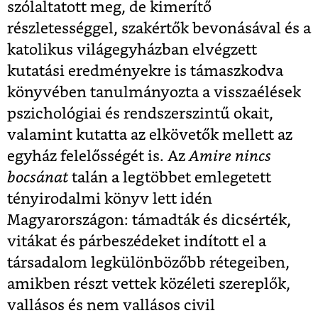
szólaltatott meg, de kimerítő
részletességgel, szakértők bevonásával és a
katolikus világegyházban elvégzett
kutatási eredményekre is támaszkodva
könyvében tanulmányozta a visszaélések
pszichológiai és rendszerszintű okait,
valamint kutatta az elkövetők mellett az
egyház felelősségét is. Az
Amire nincs
bocsánat
talán a legtöbbet emlegetett
tényirodalmi könyv lett idén
Magyarországon: támadták és dicsérték,
vitákat és párbeszédeket indított el a
társadalom legkülönbözőbb rétegeiben,
amikben részt vettek közéleti szereplők,
vallásos és nem vallásos civil