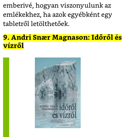
emberivé, hogyan viszonyulunk az
emlékekhez, ha azok egyébként egy
tabletről letölthetőek.
9. Andri Snær Magnason: Időről és
vízről