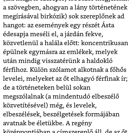
a szövegben, ahogyan a lány történetének
megírásával birkózik) sok szereplőnek ad
hangot: az események egy részét Ásta
édesapja meséli el, a járdán fekve,
közvetlenül a halála előtt: koncentrikusan
épülnek egymásra az emlékek, melyek
után mindig visszatérünk a haldokló
férfihoz. Külön szólamot alkotnak a főhős
levelei, melyeket az őt elhagyó férfinak ír;
de a történeteken belül sokan
megszólalnak (a mindentudó elbeszélő
közvetítésével) még, és levelek,
elbeszélések, beszélgetések formájában
avatnak be életükbe. A regény
középpontjában a címszereplő áll, de az őt