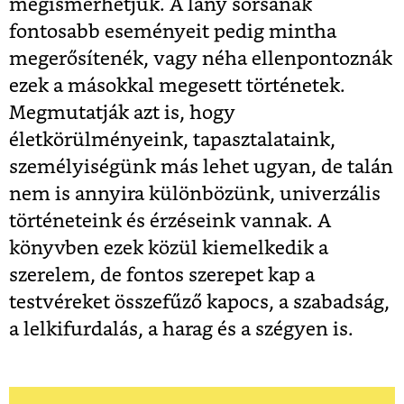
megismerhetjük. A lány sorsának
fontosabb eseményeit pedig mintha
megerősítenék, vagy néha ellenpontoznák
ezek a másokkal megesett történetek.
Megmutatják azt is, hogy
életkörülményeink, tapasztalataink,
személyiségünk más lehet ugyan, de talán
nem is annyira különbözünk, univerzális
történeteink és érzéseink vannak. A
könyvben ezek közül kiemelkedik a
szerelem, de fontos szerepet kap a
testvéreket összefűző kapocs, a szabadság,
a lelkifurdalás, a harag és a szégyen is.