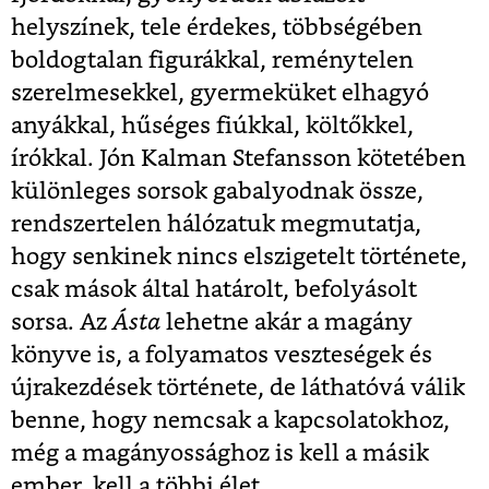
helyszínek, tele érdekes, többségében
boldogtalan figurákkal, reménytelen
szerelmesekkel, gyermeküket elhagyó
anyákkal, hűséges fiúkkal, költőkkel,
írókkal. Jón Kalman Stefansson kötetében
különleges sorsok gabalyodnak össze,
rendszertelen hálózatuk megmutatja,
hogy senkinek nincs elszigetelt története,
csak mások által határolt, befolyásolt
sorsa. Az
Ásta
lehetne akár a magány
könyve is, a folyamatos veszteségek és
újrakezdések története, de láthatóvá válik
benne, hogy nemcsak a kapcsolatokhoz,
még a magányossághoz is kell a másik
ember, kell a többi élet.