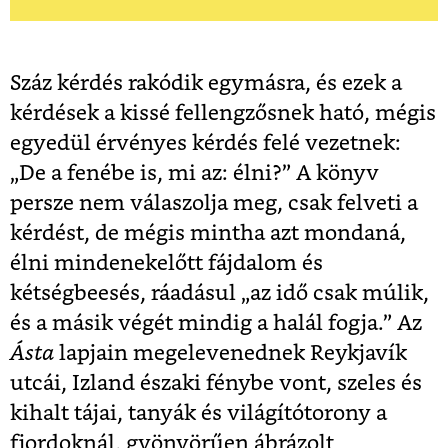
Száz kérdés rakódik egymásra, és ezek a
kérdések a kissé fellengzősnek ható, mégis
egyedül érvényes kérdés felé vezetnek:
„De a fenébe is, mi az: élni?” A könyv
persze nem válaszolja meg, csak felveti a
kérdést, de mégis mintha azt mondaná,
élni mindenekelőtt fájdalom és
kétségbeesés, ráadásul „az idő csak múlik,
és a másik végét mindig a halál fogja.” Az
Ásta
lapjain megelevenednek Reykjavík
utcái, Izland északi fénybe vont, szeles és
kihalt tájai, tanyák és világítótorony a
fjordoknál, gyönyörűen ábrázolt