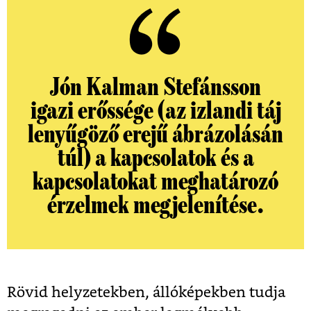
Jón Kalman Stefánsson
igazi erőssége (az izlandi táj
lenyűgöző erejű ábrázolásán
túl) a kapcsolatok és a
kapcsolatokat meghatározó
érzelmek megjelenítése.
Rövid helyzetekben, állóképekben tudja