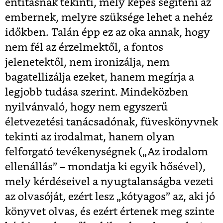
entitásnak tekinti, mely képes segíteni az
embernek, melyre szüksége lehet a nehéz
időkben. Talán épp ez az oka annak, hogy
nem fél az érzelmektől, a fontos
jelenetektől, nem ironizálja, nem
bagatellizálja ezeket, hanem megírja a
legjobb tudása szerint. Mindeközben
nyilvánvaló, hogy nem egyszerű
életvezetési tanácsadónak, füveskönyvnek
tekinti az irodalmat, hanem olyan
felforgató tevékenységnek („Az irodalom
ellenállás” – mondatja ki egyik hősével),
mely kérdéseivel a nyugtalanságba vezeti
az olvasóját, ezért lesz „kótyagos” az, aki jó
könyvet olvas, és ezért értenek meg szinte