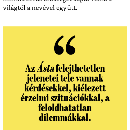
világtól a nevével együtt.
Az
Ásta
felejthetetlen
jelenetei tele vannak
kérdésekkel, kiélezett
érzelmi szituációkkal, a
feloldhatatlan
dilemmákkal.