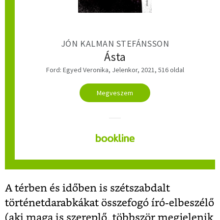
JÓN KALMAN STEFÁNSSON
Ásta
Ford: Egyed Veronika, Jelenkor, 2021, 516 oldal
Megveszem
A térben és időben is szétszabdalt
történetdarabkákat összefogó író-elbeszélő
(aki maga is szereplő, többször megjelenik