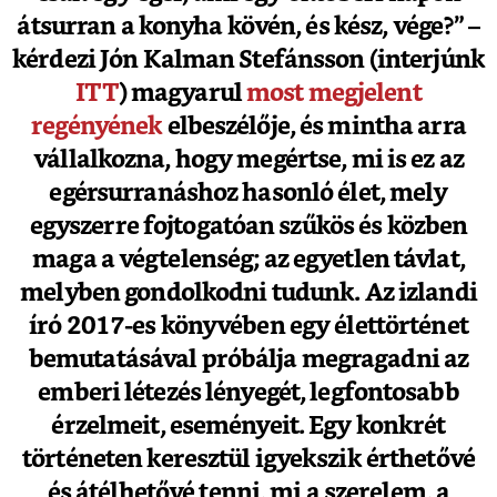
átsurran a konyha kövén, és kész, vége?” –
kérdezi Jón Kalman Stefánsson (interjúnk
ITT
) magyarul
most megjelent
regényének
elbeszélője, és mintha arra
vállalkozna, hogy megértse, mi is ez az
egérsurranáshoz hasonló élet, mely
egyszerre fojtogatóan szűkös és közben
maga a végtelenség; az egyetlen távlat,
melyben gondolkodni tudunk. Az izlandi
író 2017-es könyvében egy élettörténet
bemutatásával próbálja megragadni az
emberi létezés lényegét, legfontosabb
érzelmeit, eseményeit. Egy konkrét
történeten keresztül igyekszik érthetővé
és átélhetővé tenni, mi a szerelem, a