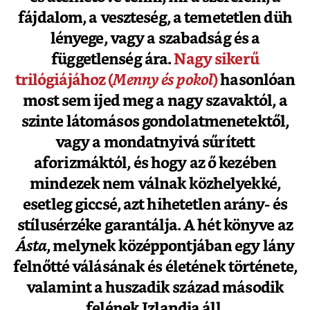
fájdalom, a veszteség, a temetetlen düh
lényege, vagy a szabadság és a
függetlenség ára.
Nagy sikerű
trilógiájához (
Menny és pokol
)
hasonlóan
most sem ijed meg a nagy szavaktól, a
szinte látomásos gondolatmenetektől,
vagy a mondatnyivá sűrített
aforizmáktól, és hogy az ő kezében
mindezek nem válnak közhelyekké,
esetleg giccsé, azt hihetetlen arány- és
stílusérzéke garantálja. A hét könyve az
Ásta
, melynek középpontjában egy lány
felnőtté válásának és életének története,
valamint a huszadik század második
felének Izlandja áll.