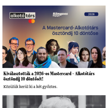
Kiválasztották a 2026-os Mastercard - Alkotótárs
ösztöndíj 10 döntősét!
Közülük kerül ki a két győztes.