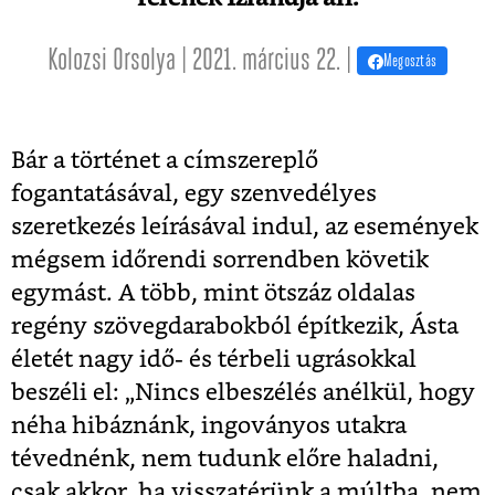
Kolozsi Orsolya | 2021. március 22. |
Megosztás
Bár a történet a címszereplő
fogantatásával, egy szenvedélyes
szeretkezés leírásával indul, az események
mégsem időrendi sorrendben követik
egymást. A több, mint ötszáz oldalas
regény szövegdarabokból építkezik, Ásta
életét nagy idő- és térbeli ugrásokkal
beszéli el: „Nincs elbeszélés anélkül, hogy
néha hibáznánk, ingoványos utakra
tévednénk, nem tudunk előre haladni,
csak akkor, ha visszatérünk a múltba, nem