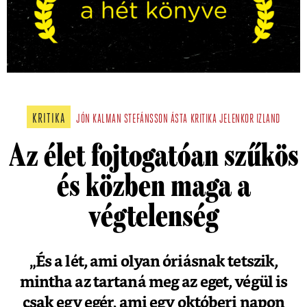
KRITIKA
JÓN KALMAN STEFÁNSSON
ÁSTA
KRITIKA
JELENKOR
IZLAND
Az élet fojtogatóan szűkös
és közben maga a
végtelenség
„És a lét, ami olyan óriásnak tetszik,
mintha az tartaná meg az eget, végül is
csak egy egér, ami egy októberi napon