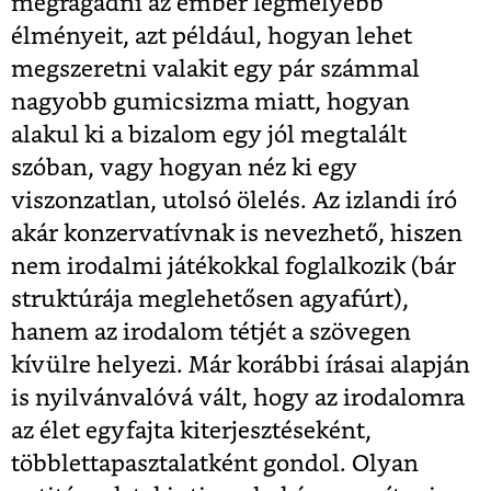
megragadni az ember legmélyebb
élményeit, azt például, hogyan lehet
megszeretni valakit egy pár számmal
nagyobb gumicsizma miatt, hogyan
alakul ki a bizalom egy jól megtalált
szóban, vagy hogyan néz ki egy
viszonzatlan, utolsó ölelés. Az izlandi író
akár konzervatívnak is nevezhető, hiszen
nem irodalmi játékokkal foglalkozik (bár
struktúrája meglehetősen agyafúrt),
hanem az irodalom tétjét a szövegen
kívülre helyezi. Már korábbi írásai alapján
is nyilvánvalóvá vált, hogy az irodalomra
az élet egyfajta kiterjesztéseként,
többlettapasztalatként gondol. Olyan