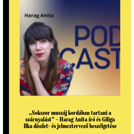
„Sokszor muszáj kordában tartani a
szárnyalást” – Harag Anita író és Giliga
Ilka díszlet- és jelmeztervező beszélgetése