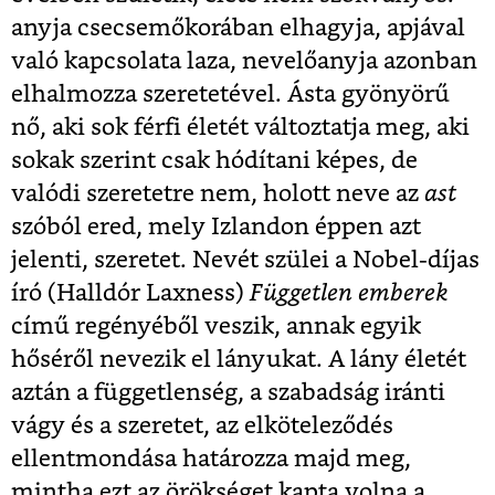
anyja csecsemőkorában elhagyja, apjával
való kapcsolata laza, nevelőanyja azonban
elhalmozza szeretetével. Ásta gyönyörű
nő, aki sok férfi életét változtatja meg, aki
sokak szerint csak hódítani képes, de
valódi szeretetre nem, holott neve az
ast
szóból ered, mely Izlandon éppen azt
jelenti, szeretet. Nevét szülei a Nobel-díjas
író (Halldór Laxness)
Független emberek
című regényéből veszik, annak egyik
hőséről nevezik el lányukat. A lány életét
aztán a függetlenség, a szabadság iránti
vágy és a szeretet, az elköteleződés
ellentmondása határozza majd meg,
mintha ezt az örökséget kapta volna a