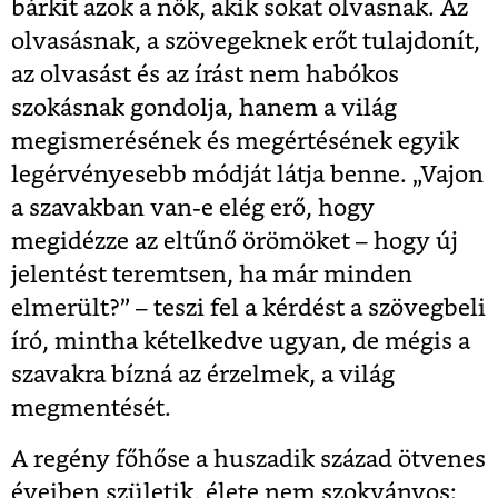
bárkit azok a nők, akik sokat olvasnak. Az
olvasásnak, a szövegeknek erőt tulajdonít,
az olvasást és az írást nem habókos
szokásnak gondolja, hanem a világ
megismerésének és megértésének egyik
legérvényesebb módját látja benne. „Vajon
a szavakban van-e elég erő, hogy
megidézze az eltűnő örömöket – hogy új
jelentést teremtsen, ha már minden
elmerült?” – teszi fel a kérdést a szövegbeli
író, mintha kételkedve ugyan, de mégis a
szavakra bízná az érzelmek, a világ
megmentését.
A regény főhőse a huszadik század ötvenes
éveiben születik, élete nem szokványos: