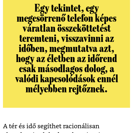
Egy tekintet, egy
megcsörrenő telefon képes
váratlan összeköttetést
teremteni, visszavinni az
időben, megmutatva azt,
hogy az életben az időrend
csak másodlagos dolog, a
valódi kapcsolódások ennél
mélyebben rejtőznek.
A tér és idő segíthet racionálisan