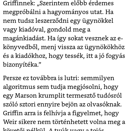
Griffinnek: „Szerintem előbb érdemes
megpróbálni a hagyományos utat. Ha
nem tudsz leszerződni egy ügynökkel
vagy kiadóval, gondold meg a
magánkiadást. Ha így sokat vesznek az e-
könyvedből, menj vissza az ügynökökhöz
és a kiadókhoz, hogy tessék, itt a jó fogyás
bizonyítéka.”
Persze ez továbbra is lutri: semmilyen
algoritmus sem tudja megjósolni, hogy
egy Marson krumplit termesztő tudósról
szóló sztori ennyire bejön az olvasóknak.
Griffin arra is felhívja a figyelmet, hogy
Weir sikere nem történhetett volna meg a
követői nélkül. A tyúk vagy a tojás