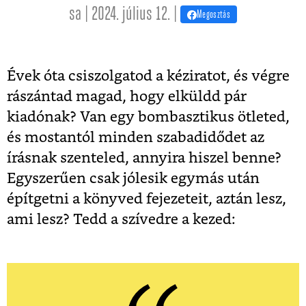
sa | 2024. július 12. |
Megosztás
Évek óta csiszolgatod a kéziratot, és végre
rászántad magad, hogy elküldd pár
kiadónak? Van egy bombasztikus ötleted,
és mostantól minden szabadidődet az
írásnak szenteled, annyira hiszel benne?
Egyszerűen csak jólesik egymás után
építgetni a könyved fejezeteit, aztán lesz,
ami lesz? Tedd a szívedre a kezed: