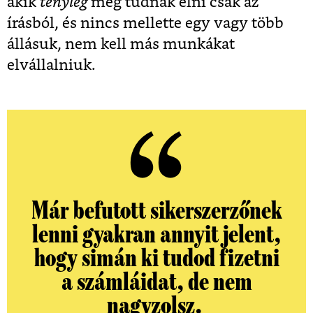
akik
tényleg
meg tudnak élni csak az
írásból, és nincs mellette egy vagy több
állásuk, nem kell más munkákat
elvállalniuk.
Már befutott sikerszerzőnek
lenni gyakran annyit jelent,
hogy simán ki tudod fizetni
a számláidat, de nem
nagyzolsz.