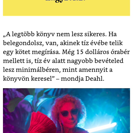
„A legtöbb könyv nem lesz sikeres. Ha
belegondolsz, van, akinek tíz évébe telik
egy kötet megírása. Még 15 dolláros órabér
mellett is, tíz év alatt nagyobb bevételed
lesz minimálbéren, mint amennyit a
könyvön keresel” – mondja Deahl.