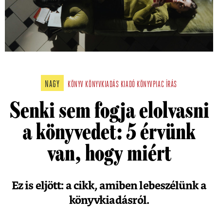
NAGY
KÖNYV
KÖNYVKIADÁS
KIADÓ
KÖNYVPIAC
ÍRÁS
Senki sem fogja elolvasni
a könyvedet: 5 érvünk
van, hogy miért
Ez is eljött: a cikk, amiben lebeszélünk a
könyvkiadásról.