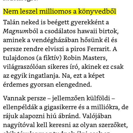
Nem leszel milliomos a könyvedből
Talán neked is beégett gyerekként a
Magnum
ból a csodálatos hawaii birtok,
aminek a vendégházában hősünk él és
persze rendre elviszi a piros Ferrarit. A
tulajdonos (a fiktív) Robin Masters,
világraszólóan sikeres író, akinek ez csak
az egyik ingatlanja. Na, ezt a képet
érdemes gyorsan elengedned.
Vannak persze – jellemzően külföldi –
ellenpéldák a gigasikerre és a milliókra, de
rájuk alapozni hiú ábránd. Valójában
nagyítóval kell keresni az olyan szerzőket,