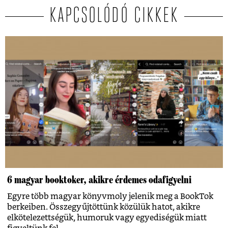
KAPCSOLÓDÓ CIKKEK
6 magyar booktoker, akikre érdemes odafigyelni
Egyre több magyar könyvmoly jelenik meg a BookTok
berkeiben. Összegyűjtöttünk közülük hatot, akikre
elkötelezettségük, humoruk vagy egyediségük miatt