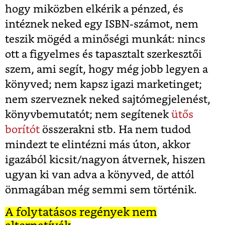
hogy miközben elkérik a pénzed, és
intéznek neked egy ISBN-számot, nem
teszik mögéd a minőségi munkát: nincs
ott a figyelmes és tapasztalt szerkesztői
szem, ami segít, hogy még jobb legyen a
könyved; nem kapsz igazi marketinget;
nem szerveznek neked sajtómegjelenést,
könyvbemutatót; nem segítenek
ütős
borítót
összerakni stb. Ha nem tudod
mindezt te elintézni más úton, akkor
igazából kicsit/nagyon átvernek, hiszen
ugyan ki van adva a könyved, de attól
önmagában még semmi sem történik.
A folytatásos regények nem