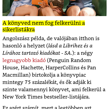
A könyved nem fog felkerülni a
sikerlistákra
Angolszász példa, de valójában itthon is
hasonló a helyzet (
lásd a Librihez és a
Lírához tartozó kiadókat - SA.
): a négy
legnagyobb kiadó
(Penguin Random
House, Hachette, HarperCollins és Pan
Macmillan) birtokolja a könyvpiac
mintegy 75 százalékát, és ők adják ki
szinte valamennyi könyvet, ami felkerül a
New York Times bestseller-listájára.
Ez azért számít, mert a legtöbben azt