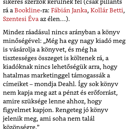
sikeres szerzők kerülnek fel (csak pillants
rá a
Bookline
-ra:
Fábián Janka
,
Kollár Betti
,
Szentesi Éva
az élen…).
Mindez ráadásul nincs arányban a könyv
minőségével: „Még ha egy nagy kiadó meg
is vásárolja a könyvet, és még ha
tisztességes összeget is költenek rá, a
kiadóknak nincs lehetőségük arra, hogy
hatalmas marketinggel támogassák a
címeiket – mondja Deahl. Így sok könyv
nem kapja meg azt a pénzt és erőforrást,
amire szüksége lenne ahhoz, hogy
figyelmet kapjon. Rengeteg jó könyv
jelenik meg, ami soha nem talál
közönségre.”