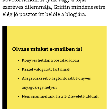
ezeréves dilemmája, Griffin mindenesetre
elég jó posztot írt belőle a blogjára.
Olvass minket e-mailben is!
Könyves hetilap a postaládádban
Kézzel válogatott tartalmak
A legérdekesebb, legfontosabb könyves
anyagok egy helyen
Nem spammelünk, heti 1-2 levelet küldünk.