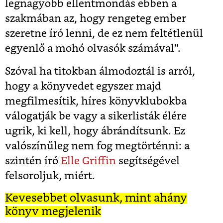
legnagyobb ellentmondás ebben a
szakmában az, hogy rengeteg ember
szeretne író lenni, de ez nem feltétlenül
egyenlő a mohó olvasók számával”.
Szóval ha titokban álmodoztál is arról,
hogy a könyvedet egyszer majd
megfilmesítik, híres könyvklubokba
válogatják be vagy a sikerlisták élére
ugrik, ki kell, hogy ábrándítsunk. Ez
valószínűleg nem fog megtörténni: a
szintén író
Elle Griffin
segítségével
felsoroljuk, miért.
Kevesebbet olvasunk, mint ahány
könyv megjelenik