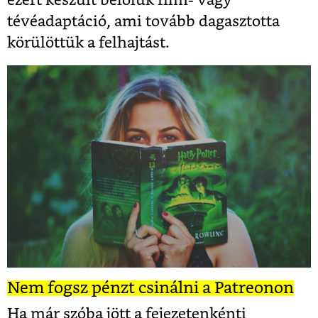
ezért készült belőlük film- vagy
tévéadaptáció, ami tovább dagasztotta
körülöttük a felhajtást.
Nem fogsz pénzt csinálni a Patreonon
Ha már szóba jött a fejezetenkénti