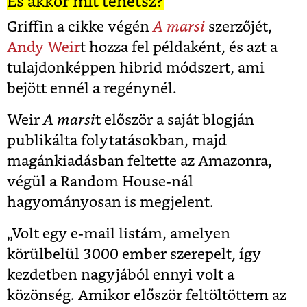
És akkor mit tehetsz?
Griffin a cikke végén
A marsi
szerzőjét,
Andy Weir
t hozza fel példaként, és azt a
tulajdonképpen hibrid módszert, ami
bejött ennél a regénynél.
Weir
A marsi
t először a saját blogján
publikálta folytatásokban, majd
magánkiadásban feltette az Amazonra,
végül a Random House-nál
hagyományosan is megjelent.
„Volt egy e-mail listám, amelyen
körülbelül 3000 ember szerepelt, így
kezdetben nagyjából ennyi volt a
közönség. Amikor először feltöltöttem az