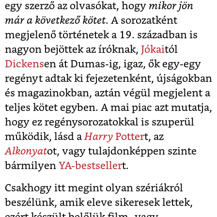
egy szerző az olvasókat, hogy
mikor jön
már a következő kötet
. A sorozatként
megjelenő történetek a 19. században is
nagyon bejöttek az íróknak,
Jókai
tól
Dickens
en át Dumas-ig, igaz, ők egy-egy
regényt adtak ki fejezetenként, újságokban
és magazinokban, aztán végül megjelent a
teljes kötet egyben. A mai piac azt mutatja,
hogy ez regénysorozatokkal is szuperül
működik, lásd a
Harry
Potter
t
, az
Alkonyat
ot
, vagy tulajdonképpen szinte
bármilyen
YA-bestseller
t.
Csakhogy itt megint olyan szériákról
beszélünk, amik eleve sikeresek lettek,