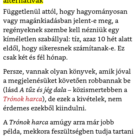
alternatívák
Függetlenül attól, hogy hagyományosan
vagy magánkiadásban jelent-e meg, a
regényeknek szembe kell nézniük egy
kíméletlen szabállyal: tíz, azaz 10 hét alatt
eldől, hogy sikeresnek számítanak-e. Ez
csak két és fél hónap.
Persze, vannak olyan könyvek, amik jóval
a megjelenésüket követően robbannak be
(lásd
A tűz és jég dala
– közismertebben a
Trónok harca
), de ezek a kivételek, nem
érdemes ezekből kiindulni.
A
Trónok harca
amúgy arra már jobb
példa, mekkora feszültségben tudja tartani