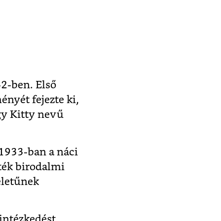
2-ben. Első
ényét fejezte ki,
gy Kitty nevű
1933-ban a náci
zték birodalmi
életűnek
 intézkedést