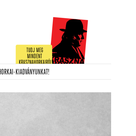
TUDJ MEG
MINDENT
KRASZNAHORKAIRÓL!
(CURRENT)
HORKAI-KIADVÁNYUNKAT!