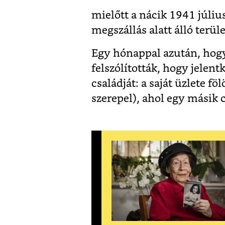
mielőtt a nácik 1941 júliu
megszállás alatt álló terül
Egy hónappal azután, hogy
felszólították, hogy jelen
családját: a saját üzlete f
szerepel), ahol egy másik c