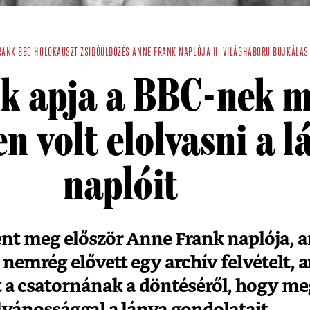
RANK
BBC
HOLOKAUSZT
ZSIDÓÜLDÖZÉS
ANNE FRANK NAPLÓJA
II. VILÁGHÁBORÚ
BUJKÁLÁS
k apja a BBC-nek m
en volt elolvasni a l
naplóit
ent meg először Anne Frank naplója, a
BC nemrég elővett egy archív felvételt
t a csatornának a döntéséről, hogy me
lvánossággal a lánya gondolatait.