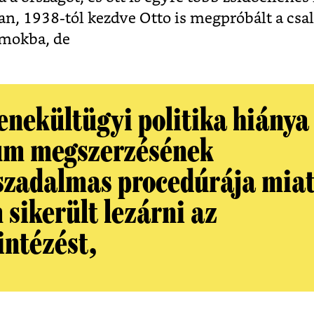
n, 1938-tól kezdve Otto is megpróbált a csal
amokba, de
enekültügyi politika hiánya 
um megszerzésének
szadalmas procedúrája miat
 sikerült lezárni az
intézést,