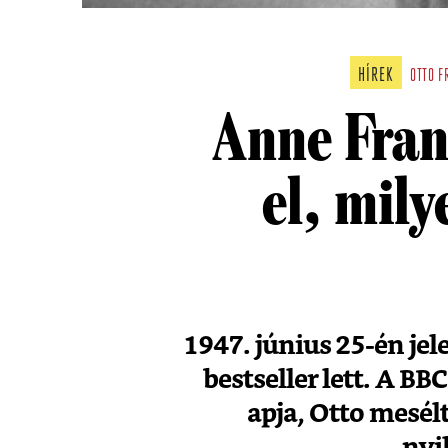
HÍREK
OTTO F
Anne Fran
el, mily
1947. június 25-én jel
bestseller lett. A B
apja, Otto mesél
nyi