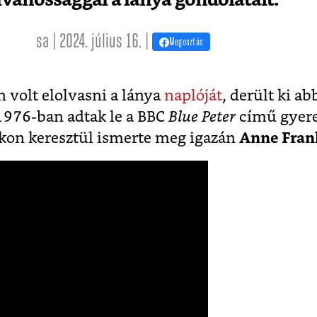
sa | 2024. július 16. |
Megosztás
n volt elolvasni a lánya
naplóját
, derült ki ab
1976-ban adtak le a BBC
Blue Peter
című gyer
kon keresztül ismerte meg igazán
Anne Fran