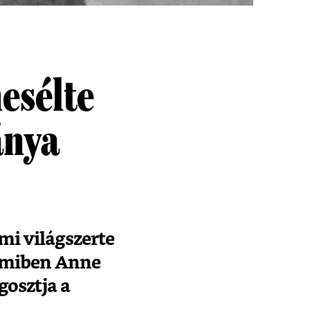
esélte
ánya
mi világszerte
, amiben Anne
gosztja a