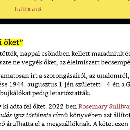
Tovább olvasok
i őket”
ltötték, nappal csöndben kellett maradniuk és
észre ne vegyék őket, az élelmiszert becsemp
amatosan írt a szorongásairól, az unalomról, 
se 1944. augusztus 1-jén született – 4-én a 
 bujkálókat pedig letartóztatták.
ki adta fel őket.
2022-ben
Rosemary Sulliv
ulás igaz története
című könyvében
azt állíto
ző árulhatta el a megszállóknak.
A kötet ezen