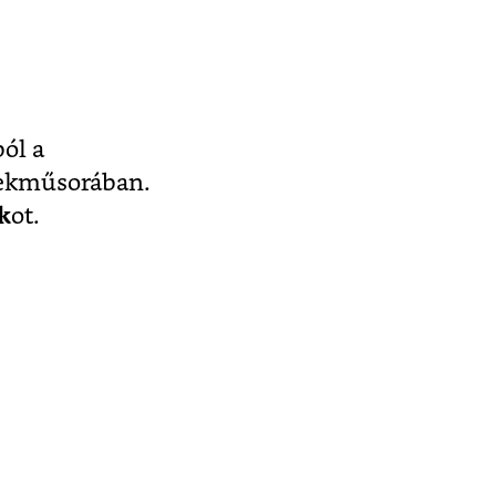
ból a
ekműsorában.
k
ot.