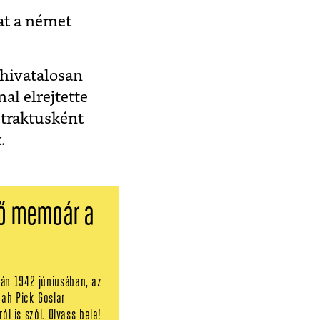
at a német
 hivatalosan
al elrejtette
ó traktusként
.
lő memoár a
án 1942 júniusában, az
nah Pick-Goslar
ól is szól. Olvass bele!