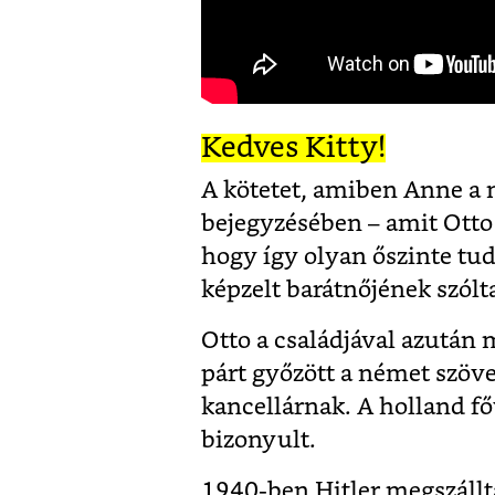
Kedves Kitty!
A kötetet, amiben Anne a n
bejegyzésében – amit Otto 
hogy így olyan őszinte tu
képzelt barátnőjének szólt
Otto a családjával azután
párt győzött a német szöve
kancellárnak. A holland fő
bizonyult.
1940-ben Hitler megszállta 