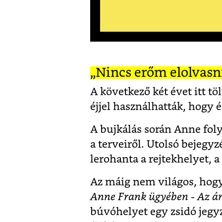
„Nincs erőm elolvasn
A következő két évet itt tö
éjjel használhatták, hogy 
A bujkálás során Anne foly
a terveiről.
Utolsó bejegyzé
lerohanta a rejtekhelyet, a
Az máig nem világos, hogy 
Anne Frank ügyében - Az ár
búvóhelyet egy zsidó jegy