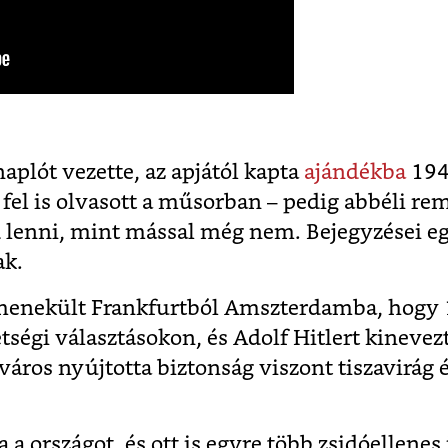
aplót vezette, az apjától kapta
ajándékba
194
fel is olvasott a műsorban – pedig abbéli rem
d lenni, mint mással még nem.
Bejegyzései e
ak.
 menekült Frankfurtból Amszterdamba, hogy 
tségi választásokon, és Adolf Hitlert kineve
város nyújtotta biztonság viszont tiszavirág 
a országot, és ott is egyre több zsidóellenes