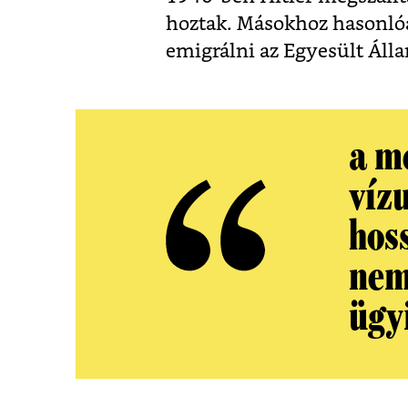
hoztak. Másokhoz hasonlóa
emigrálni az Egyesült Áll
a m
víz
hos
nem
ügy