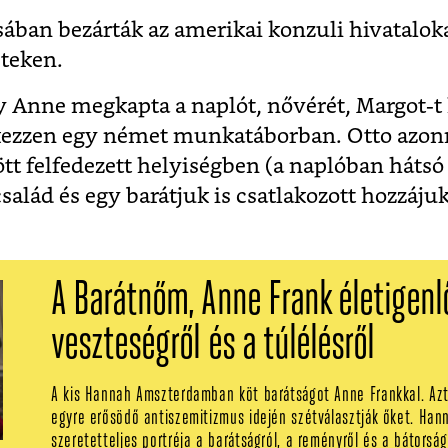
sában bezárták az amerikai konzuli hivatalok
eteken.
 Anne megkapta a naplót, nővérét, Margot-t
tkezzen egy német munkatáborban. Otto azonn
ölött felfedezett helyiségben (a naplóban háts
salád és egy barátjuk is csatlakozott hozzájuk
A Barátnőm, Anne Frank életigen
veszteségről és a túlélésről
A kis Hannah Amszterdamban köt barátságot Anne Frankkal. Azt
egyre erősödő antiszemitizmus idején szétválasztják őket. Han
szeretetteljes portréja a barátságról, a reményről és a bátorságr