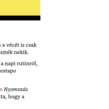
 a vécét is csak
észték nekik.
a napi rutinról,
Gestapo
an
Nyomozás
tta, hogy a