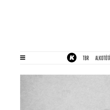
(CURRENT)
TBR
ALKOTÓT