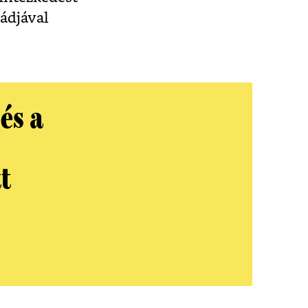
ádjával
és a
t