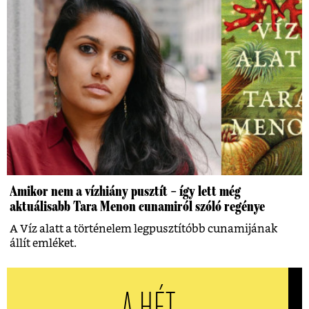
Amikor nem a vízhiány pusztít – így lett még
aktuálisabb Tara Menon cunamiról szóló regénye
A Víz alatt a történelem legpusztítóbb cunamijának
állít emléket.