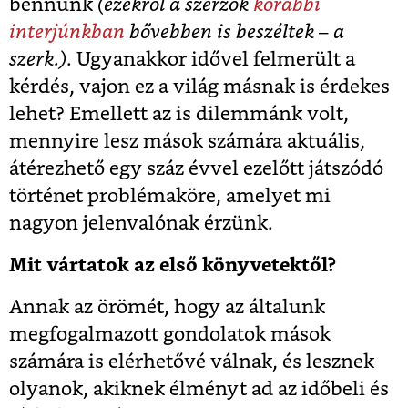
bennünk
(ezekről a szerzők
korábbi
interjúnkban
bővebben is beszéltek – a
szerk.)
. Ugyanakkor idővel felmerült a
kérdés, vajon ez a világ másnak is érdekes
lehet? Emellett az is dilemmánk volt,
mennyire lesz mások számára aktuális,
átérezhető egy száz évvel ezelőtt játszódó
történet problémaköre, amelyet mi
nagyon jelenvalónak érzünk.
Mit vártatok az első könyvetektől?
Annak az örömét, hogy az általunk
megfogalmazott gondolatok mások
számára is elérhetővé válnak, és lesznek
olyanok, akiknek élményt ad az időbeli és