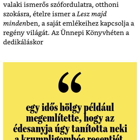
valaki ismerős szófordulatra, otthoni
szokásra, ételre ismer a
Lesz majd
minden
ben, a saját emlékeihez kapcsolja a
regény világát. Az Ünnepi Könyvhéten a
dedikáláskor
egy idős hölgy például
megemlítette, hogy az
édesanyja úgy tanította neki
a krumpligombóc receptjét,