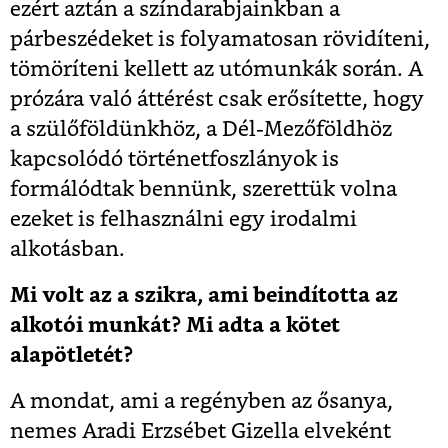
ezért aztán a színdarabjainkban a
párbeszédeket is folyamatosan rövidíteni,
tömöríteni kellett az utómunkák során. A
prózára való áttérést csak erősítette, hogy
a szülőföldünkhöz, a Dél-Mezőföldhöz
kapcsolódó történetfoszlányok is
formálódtak bennünk, szerettük volna
ezeket is felhasználni egy irodalmi
alkotásban.
Mi volt az a szikra, ami beindította az
alkotói munkát? Mi adta a kötet
alapötletét?
A mondat, ami a regényben az ősanya,
nemes Aradi Erzsébet Gizella elveként