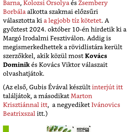
Barna
,
Kolozsi Orsolya
és
Zsembery
Borbála
alkotta szakmai előzsűri
választotta ki
a legjobb tíz kötetet
. A
győztest 2024. október 10-én hirdetik ki a
Margó Irodalmi Fesztiválon. Addig is
megismerkedhettek a rövidlistára került
szerzőkkel, akik közül most
Kovács
Dominik
és Kovács Viktor válaszait
olvashatjátok.
(Az első, Gubis Évával készült
interjút itt
találjátok, a másodikat
Marton
Krisztiánnal itt
,
a negyediket
Ivánovics
Beatrixszal
itt.)