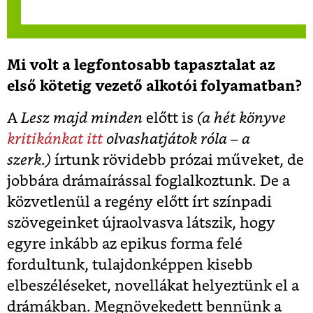
Mi volt a legfontosabb tapasztalat az
első kötetig vezető alkotói folyamatban?
A
Lesz majd minden
előtt is
(a hét könyve
kritikánkat itt
olvashatjátok róla – a
szerk.)
írtunk rövidebb prózai műveket, de
jobbára drámaírással foglalkoztunk. De a
közvetlenül a regény előtt írt színpadi
szövegeinket újraolvasva látszik, hogy
egyre inkább az epikus forma felé
fordultunk, tulajdonképpen kisebb
elbeszéléseket, novellákat helyeztünk el a
drámákban. Megnövekedett bennünk a