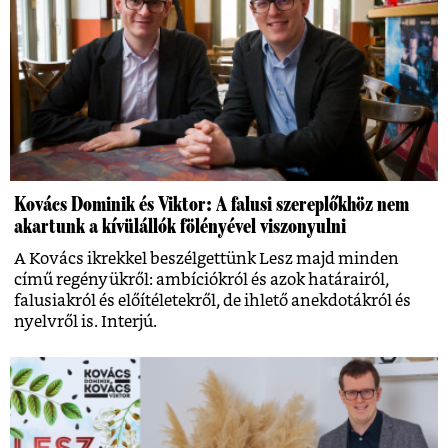
Kovács Dominik és Viktor: A falusi szereplőkhöz nem
akartunk a kívülállók fölényével viszonyulni
A Kovács ikrekkel beszélgettünk Lesz majd minden
című regényükről: ambíciókról és azok határairól,
falusiakról és előítéletekről, de ihlető anekdotákról és
nyelvről is. Interjú.