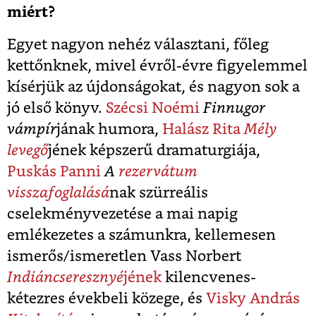
miért?
Egyet nagyon nehéz választani, főleg
kettőnknek, mivel évről-évre figyelemmel
kísérjük az újdonságokat, és nagyon sok a
jó első könyv.
Szécsi Noémi
Finnugor
vámpír
jának humora,
Halász Rita
Mély
levegő
jének képszerű dramaturgiája,
Puskás Panni
A
rezervátum
visszafoglalásá
nak szürreális
cselekményvezetése a mai napig
emlékezetes a számunkra, kellemesen
ismerős/ismeretlen Vass Norbert
Indiáncseresznyé
jének
kilencvenes-
kétezres évekbeli közege, és
Visky András