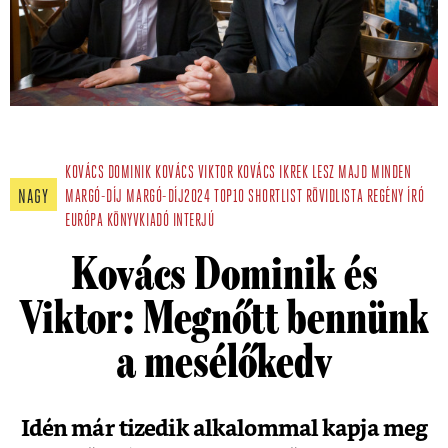
KOVÁCS DOMINIK
KOVÁCS VIKTOR
KOVÁCS IKREK
LESZ MAJD MINDEN
NAGY
MARGÓ-DÍJ
MARGÓ-DÍJ2024
TOP10
SHORTLIST
RÖVIDLISTA
REGÉNY
ÍRÓ
EURÓPA KÖNYVKIADÓ
INTERJÚ
Kovács Dominik és
Viktor: Megnőtt bennünk
a mesélőkedv
Idén már tizedik alkalommal kapja meg