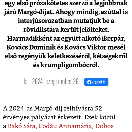
egy első prózakötetes szerző a legjobbnak
járó Margó-díjat. Ahogy mindig, ezúttal is
interjúsorozatban mutatjuk be a
rövidlistára került jelölteket.
Harmadikként az együtt alkotó ikerpár,
Kovács Dominik és Kovács Viktor mesél
első regényük keletkezéséről, kétségekről
és krumpligombócról.
ki | 2024. szeptember 26. |
Megosztás
A 2024-as Margó-díj felhívásra 52
érvényes pályázat érkezett. Ezek közül
a
Bakó Sára
,
Codău Annamária
,
Dobos