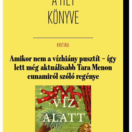
A HÉT
KÖNYVE
KRITIKA
Amikor nem a vízhiány pusztít – így
lett még aktuálisabb Tara Menon
cunamiról szóló regénye