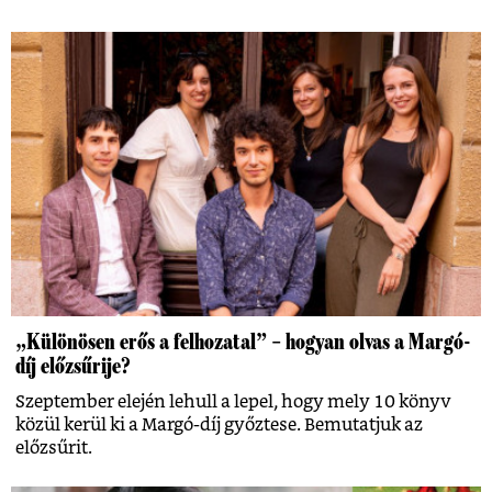
„Különösen erős a felhozatal” – hogyan olvas a Margó-
díj előzsűrije?
Szeptember elején lehull a lepel, hogy mely 10 könyv
közül kerül ki a Margó-díj győztese. Bemutatjuk az
előzsűrit.