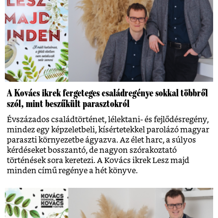
A Kovács ikrek fergeteges családregénye sokkal többről
szól, mint beszűkült parasztokról
Évszázados családtörténet, lélektani- és fejlődésregény,
mindez egy képzeletbeli, kísértetekkel parolázó magyar
paraszti környezetbe ágyazva. Az élet harc, a súlyos
kérdéseket bosszantó, de nagyon szórakoztató
történések sora keretezi. A Kovács ikrek Lesz majd
minden című regénye a hét könyve.