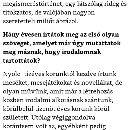
megismeréstörténet, egy látszólag rideg és
titokzatos, de valójában nagyon
szeretetteli miliőt ábrázol.
Hány évesen írtátok meg az első olyan
szöveget, amelyet már úgy mutattatok
meg másnak, hogy irodalomnak
tartottátok?
Nyolc−tízéves korunktól kezdve írtunk
meséket, mesejátékokat és novellákat, de
olyan művünk, amit már a létrehozás
közben irodalmi alkotásnak szántunk,
körülbelül tizenöt éves korunk körül
született. Utólag végiggondolva
korántsem volt az, egyébként pedig