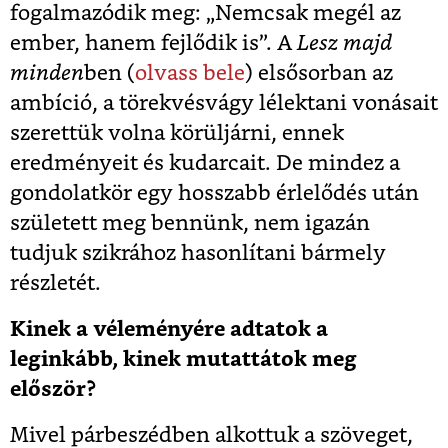
fogalmazódik meg: „Nemcsak megél az
ember, hanem fejlődik is”. A
Lesz majd
minden
ben (
olvass bele
) elsősorban az
ambíció, a törekvésvágy lélektani vonásait
szerettük volna körüljárni, ennek
eredményeit és kudarcait. De mindez a
gondolatkör egy hosszabb érlelődés után
született meg bennünk, nem igazán
tudjuk szikrához hasonlítani bármely
részletét.
Kinek a véleményére adtatok a
leginkább, kinek mutattátok meg
először?
Mivel párbeszédben alkottuk a szöveget,