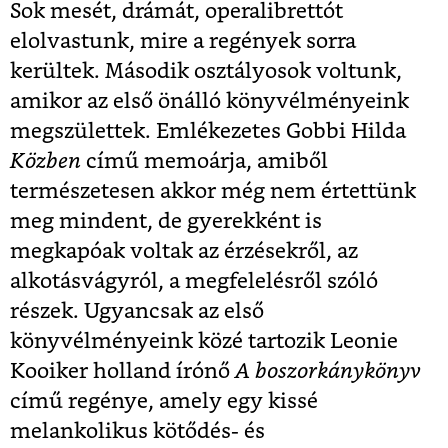
Sok mesét, drámát, operalibrettót
elolvastunk, mire a regények sorra
kerültek. Második osztályosok voltunk,
amikor az első önálló könyvélményeink
megszülettek. Emlékezetes Gobbi Hilda
Közben
című memoárja, amiből
természetesen akkor még nem értettünk
meg mindent, de gyerekként is
megkapóak voltak az érzésekről, az
alkotásvágyról, a megfelelésről szóló
részek. Ugyancsak az első
könyvélményeink közé tartozik Leonie
Kooiker holland írónő
A boszorkánykönyv
című regénye, amely egy kissé
melankolikus kötődés- és