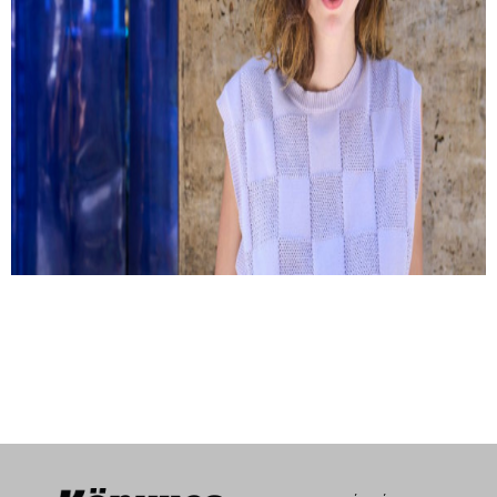
Kemény Zsófi: Most már mindent
megbántam
Hogyan lehet tudatosan sodródni? És milyen kérdések
peregnek le az ember fejében egy autóbaleset után?
Interjú Kemény Zsófival.