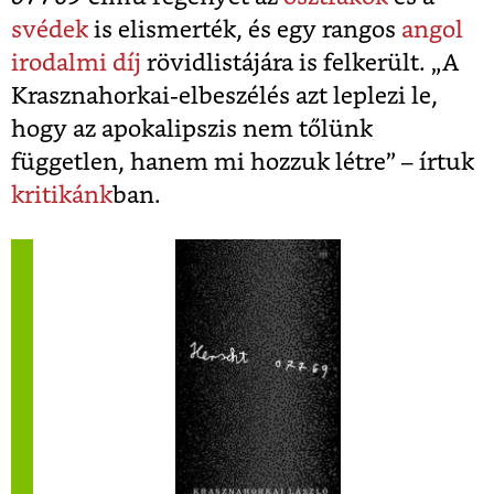
svédek
is elismerték, és egy rangos
angol
irodalmi díj
rövidlistájára is felkerült. „A
Krasznahorkai-elbeszélés azt leplezi le,
hogy az apokalipszis nem tőlünk
független, hanem mi hozzuk létre” – írtuk
kritikánk
ban.