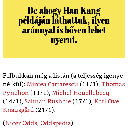
De ahogy Han Kang
példáján láthattuk, ilyen
aránnyal is bőven lehet
nyerni.
Felbukkan még a listán (a teljesség igénye
nélkül):
Mircea Cartarescu
(11/1),
Thomas
Pynchon
(11/1),
Michel Houellebecq
(14/1),
Salman Rushdie
(17/1),
Karl Ove
Knausgård
(21/1).
(
Nicer Odds
,
Oddspedia
)