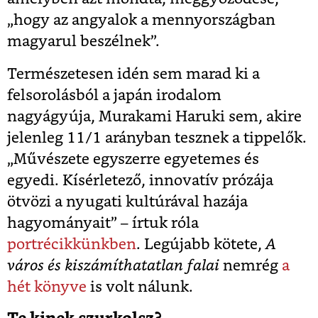
„hogy az angyalok a mennyországban
magyarul beszélnek”.
Természetesen idén sem marad ki a
felsorolásból a japán irodalom
nagyágyúja, Murakami Haruki sem, akire
jelenleg 11/1 arányban tesznek a tippelők.
„Művészete egyszerre egyetemes és
egyedi. Kísérletező, innovatív prózája
ötvözi a nyugati kultúrával hazája
hagyományait” – írtuk róla
portrécikkünkben
. Legújabb kötete,
A
város és kiszámíthatatlan falai
nemrég
a
hét könyve
is volt nálunk.