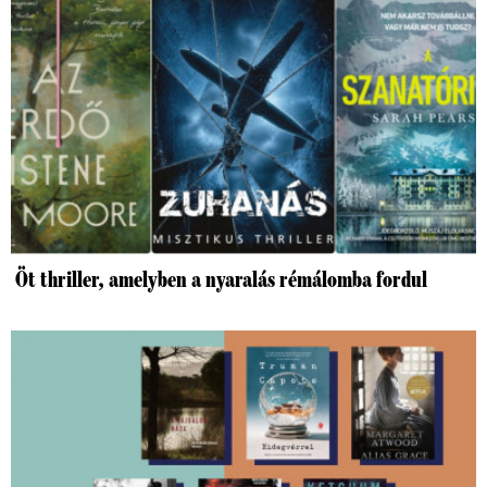
Öt thriller, amelyben a nyaralás rémálomba fordul