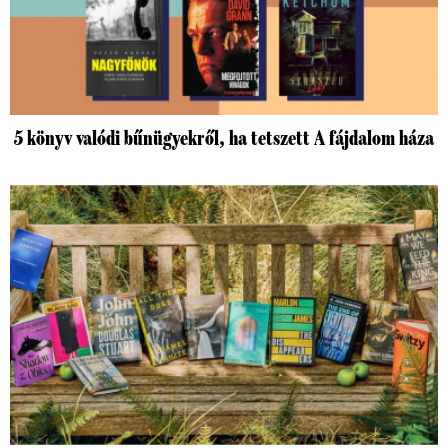
5 könyv valódi bűnügyekről, ha tetszett A fájdalom háza