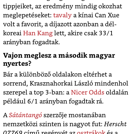
tippjeiket, az eredmény mindig okozhat
meglepetéseket:
tavaly
a kínai Can Xue
volt a favorit, a díjazott azonban a dél-
koreai
Han Kang
lett, akire csak 33/1
arányban fogadtak.
Vajon meglesz a második magyar
nyertes?
Bár a különböző oldalakon eltérhet a
sorrend, Krasznahorkai László mindenhol
szerepel a top 3-ban: a
Nicer Odds
oldalán
például 6/1 arányban fogadtak rá.
A
Sátántangó
szerzője mostanában
nemzetközi szinten is nagyot fut:
Herscht
07769
című regényét az
osztrákok
és a