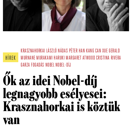
KRASZNAHORKAI LÁSZLÓ
NÁDAS PÉTER
HAN KANG
CAN XUE
GERALD
HÍREK
MURNANE
MURAKAMI HARUKI
MARGARET ATWOOD
CRISTINA RIVERA
GARZA
FOGADÁS
NOBEL
NOBEL-DÍJ
Ők az idei Nobel-díj
legnagyobb esélyesei:
Krasznahorkai is köztük
van