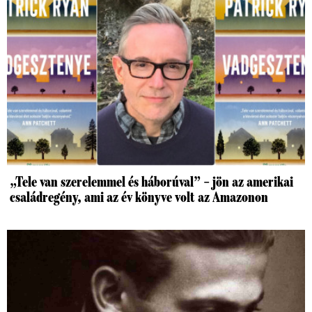
„Tele van szerelemmel és háborúval” – jön az amerikai
családregény, ami az év könyve volt az Amazonon