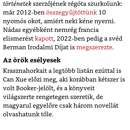
történetek
szerzőjének régóta szurkolunk:
már 2012-ben
összegyűjtöttünk
10
nyomós okot, amiért neki kéne nyerni.
Nádas egyébként nemrég francia
elismerést
kapott
, 2022-ben pedig a svéd
Berman Irodalmi Díjat is
megszerezte
.
Az örök esélyesek
Krasznahorkait a legtöbb listán ezúttal is
Can Xue előzi meg, aki korábban kétszer is
volt Booker-jelölt, és a könyveit
világszerte rengetegen szeretik, de
magyarul egyelőre csak három novellát
olvashatunk tőle.