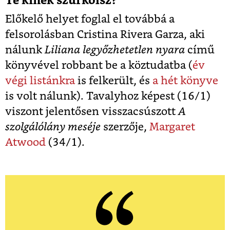
Te kinek szurkolsz?
Előkelő helyet foglal el továbbá a
felsorolásban Cristina Rivera Garza, aki
nálunk
Liliana legyőzhetetlen nyara
című
könyvével robbant be a köztudatba (
év
végi listánkra
is felkerült, és
a hét könyve
is volt nálunk). Tavalyhoz képest (16/1)
viszont jelentősen visszacsúszott
A
szolgálólány meséje
szerzője,
Margaret
Atwood
(34/1).