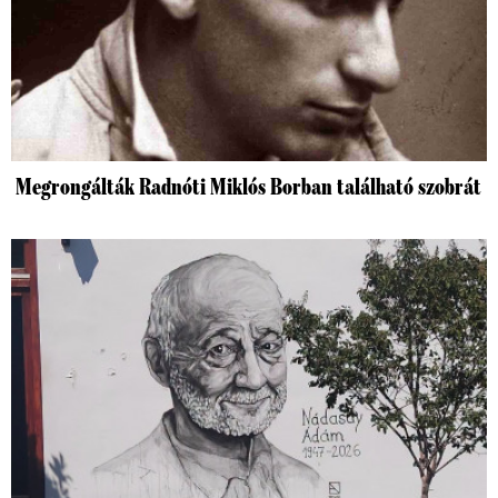
Megrongálták Radnóti Miklós Borban található szobrát