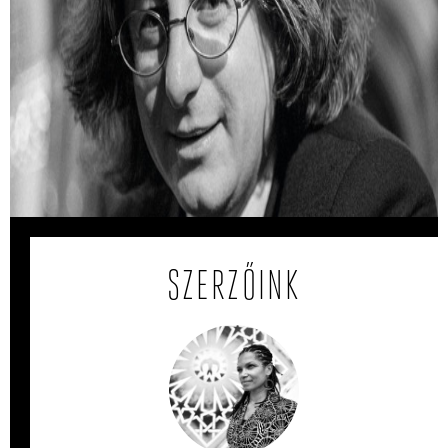
Hogyan készült Esterházy Péter legendás
Ottlik-másolata?
Esterházy Péter 1982-ben egy papírra lemásolta Ottlik
Géza kultikus regényét.
SZERZŐINK