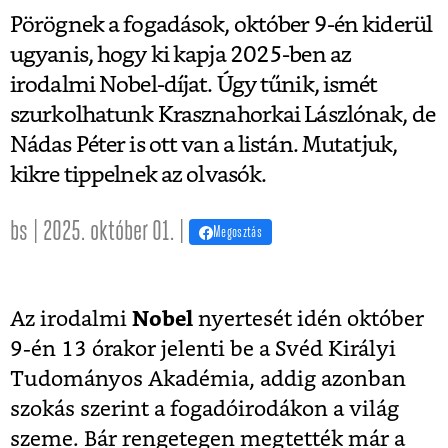
Pörögnek a fogadások, október 9-én kiderül
ugyanis, hogy ki kapja 2025-ben az
irodalmi Nobel-díjat. Úgy tűnik, ismét
szurkolhatunk Krasznahorkai Lászlónak, de
Nádas Péter is ott van a listán. Mutatjuk,
kikre tippelnek az olvasók.
bs | 2025. október 01. |
Megosztás
Az irodalmi
Nobel
nyertesét idén október
9-én 13 órakor jelenti be a Svéd Királyi
Tudományos Akadémia, addig azonban
szokás szerint a fogadóirodákon a világ
szeme. Bár rengetegen megtették már a