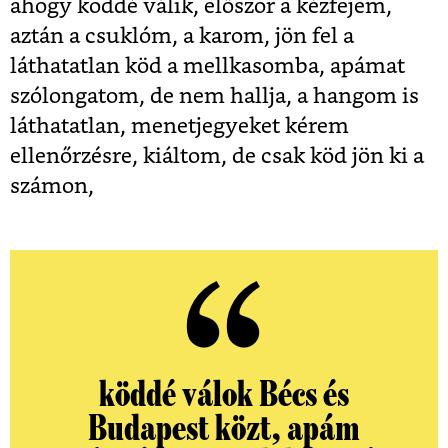
ahogy köddé válik, először a kézfejem,
aztán a csuklóm, a karom, jön fel a
láthatatlan köd a mellkasomba, apámat
szólongatom, de nem hallja, a hangom is
láthatatlan, menetjegyeket kérem
ellenőrzésre, kiáltom, de csak köd jön ki a
számon,
köddé válok Bécs és
Budapest közt, apám