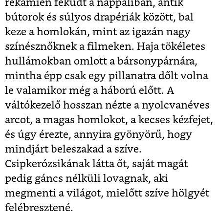
rekamién feküdt a nappaliban, antik
bútorok és súlyos drapériák között, bal
keze a homlokán, mint az igazán nagy
színésznőknek a filmeken. Haja tökéletes
hullámokban omlott a bársonypárnára,
mintha épp csak egy pillanatra dőlt volna
le valamikor még a háború előtt. A
váltókezelő hosszan nézte a nyolcvanéves
arcot, a magas homlokot, a kecses kézfejet,
és úgy érezte, annyira gyönyörű, hogy
mindjárt beleszakad a szíve.
Csipkerózsikának látta őt, saját magát
pedig gáncs nélküli lovagnak, aki
megmenti a világot, mielőtt szíve hölgyét
felébresztené.