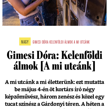
NAGY
GIMESI DÓRA
KELENFÖLDI ÁLMOK
A MI UTCÁNK
Gimesi Dóra: Kelenföldi
álmok [A mi utcánk]
A mi utcánk a mi életterünk: ezt mutatta
be május 4-én öt kortárs író négy
képzőművész, három zenész és közel egy
tucat színész a Gárdonyi téren. A héten a