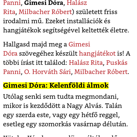
Panni
,
Gimesi Dóra
,
Halász
Rita
,
Milbacher Róbert
) született friss
irodalmi mű. Ezeket installációk és
hangjátékok segítségével keltették életre.
Hallgasd majd meg a
Gimesi
Dóra
szövegéhez készült
hangjátékot
is! A
többi írást itt találod:
Halász Rita
,
Puskás
Panni
,
O. Horváth Sári
,
Milbacher Róbert
.
Gimesi Dóra: Kelenföldi álmok
Utólag senki sem tudta megmondani,
mikor is kezdődött a Nagy Alvás. Talán
egy szerda este, vagy egy hétfő reggel,
esetleg egy szomorkás vasárnap délután.