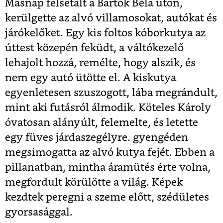
Másnap felsétált a Bartók Béla úton,
kerülgette az alvó villamosokat, autókat és
járókelőket. Egy kis foltos kóborkutya az
úttest közepén feküdt, a váltókezelő
lehajolt hozzá, remélte, hogy alszik, és
nem egy autó ütötte el. A kiskutya
egyenletesen szuszogott, lába megrándult,
mint aki futásról álmodik. Köteles Károly
óvatosan alányúlt, felemelte, és letette
egy füves járdaszegélyre. gyengéden
megsimogatta az alvó kutya fejét. Ebben a
pillanatban, mintha áramütés érte volna,
megfordult körülötte a világ. Képek
kezdtek peregni a szeme előtt, szédületes
gyorsasággal.