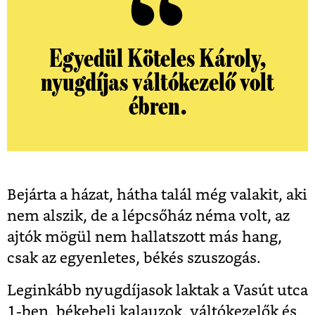
Egyedül Köteles Károly,
nyugdíjas váltókezelő volt
ébren.
Bejárta a házat, hátha talál még valakit, aki
nem alszik, de a lépcsőház néma volt, az
ajtók mögül nem hallatszott más hang,
csak az egyenletes, békés szuszogás.
Leginkább nyugdíjasok laktak a Vasút utca
1-ben, békebeli kalauzok, váltókezelők és