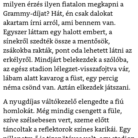
milyen érzés ilyen fiatalon megkapni a
Grammy-díjat? Hát, én csak dalokat
akartam írni arról, ami bennem van.
Egyszer láttam egy halott embert, a
sínekről szedték össze a mentősök,
zsákokba rakták, pont oda lehetett látni az
erkélyről. Mindjárt belekezdek a szólóba,
az egész stadion lélegzet-visszafojtva vár,
lábam alatt kavarog a füst, egy percig
néma csönd van. Aztán elkezdek játszani.
A nyugdíjas váltókezelő elengedte a fiú
homlokát. Még mindig csengett a füle,
szíve szélsebesen vert, szeme előtt
táncoltak a reflektorok színes karikái. Egy