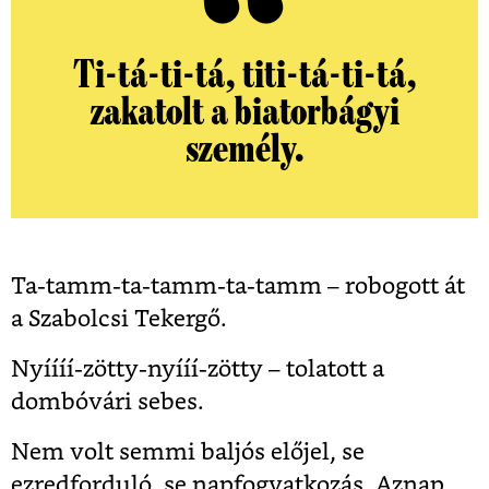
Ti-tá-ti-tá, titi-tá-ti-tá,
zakatolt a biatorbágyi
személy.
Ta-tamm-ta-tamm-ta-tamm – robogott át
a Szabolcsi Tekergő.
Nyíííí-zötty-nyííí-zötty – tolatott a
dombóvári sebes.
Nem volt semmi baljós előjel, se
ezredforduló, se napfogyatkozás. Aznap