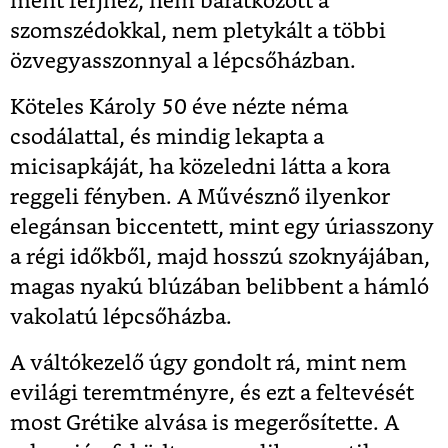
ment férjhez, nem barátkozott a
szomszédokkal, nem pletykált a többi
özvegyasszonnyal a lépcsőházban.
Köteles Károly 50 éve nézte néma
csodálattal, és mindig lekapta a
micisapkáját, ha közeledni látta a kora
reggeli fényben. A Művésznő ilyenkor
elegánsan biccentett, mint egy úriasszony
a régi időkből, majd hosszú szoknyájában,
magas nyakú blúzában belibbent a hámló
vakolatú lépcsőházba.
A váltókezelő úgy gondolt rá, mint nem
evilági teremtményre, és ezt a feltevését
most Grétike alvása is megerősítette. A