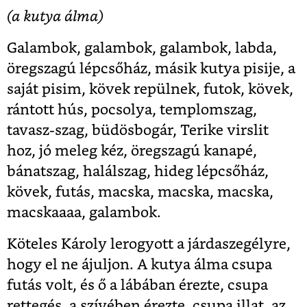
(a kutya álma)
Galambok, galambok, galambok, labda,
öregszagú lépcsőház, másik kutya pisije, a
saját pisim, kövek repülnek, futok, kövek,
rántott hús, pocsolya, templomszag,
tavasz-szag, büdösbogár, Terike virslit
hoz, jó meleg kéz, öregszagú kanapé,
bánatszag, halálszag, hideg lépcsőház,
kövek, futás, macska, macska, macska,
macskaaaa, galambok.
Köteles Károly lerogyott a járdaszegélyre,
hogy el ne ájuljon. A kutya álma csupa
futás volt, és ő a lábában érezte, csupa
rettegés, a szívében érezte, csupa illat, az