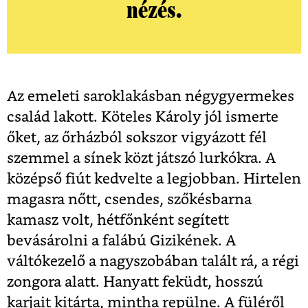
nézés.
Az emeleti saroklakásban négygyermekes
család lakott. Köteles Károly jól ismerte
őket, az őrházból sokszor vigyázott fél
szemmel a sínek közt játszó lurkókra. A
középső fiút kedvelte a legjobban. Hirtelen
magasra nőtt, csendes, szőkésbarna
kamasz volt, hétfőnként segített
bevásárolni a falábú Gizikének. A
váltókezelő a nagyszobában talált rá, a régi
zongora alatt. Hanyatt feküdt, hosszú
karjait kitárta, mintha repülne. A füléről