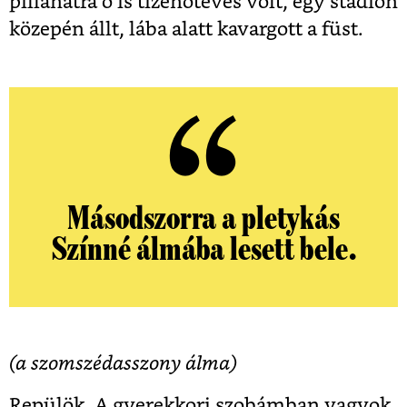
pillanatra ő is tizenötéves volt, egy stadion
közepén állt, lába alatt kavargott a füst.
Másodszorra a pletykás
Színné álmába lesett bele.
(a szomszédasszony álma)
Repülök. A gyerekkori szobámban vagyok,