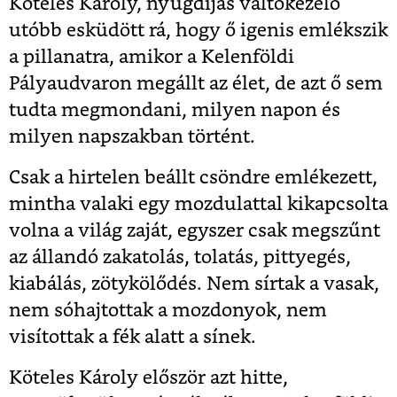
Köteles Károly, nyugdíjas váltókezelő
utóbb esküdött rá, hogy ő igenis emlékszik
a pillanatra, amikor a Kelenföldi
Pályaudvaron megállt az élet, de azt ő sem
tudta megmondani, milyen napon és
milyen napszakban történt.
Csak a hirtelen beállt csöndre emlékezett,
mintha valaki egy mozdulattal kikapcsolta
volna a világ zaját, egyszer csak megszűnt
az állandó zakatolás, tolatás, pittyegés,
kiabálás, zötykölődés. Nem sírtak a vasak,
nem sóhajtottak a mozdonyok, nem
visítottak a fék alatt a sínek.
Köteles Károly először azt hitte,