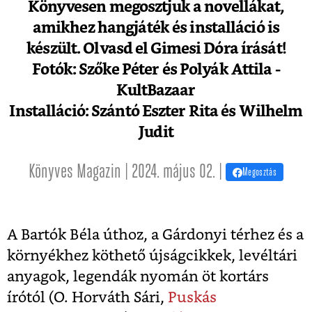
Könyvesen megosztjuk a novellákat,
amikhez hangjáték és installáció is
készült. Olvasd el Gimesi Dóra írását!
Fotók: Szőke Péter és Polyák Attila -
KultBazaar
Installáció: Szántó Eszter Rita és Wilhelm
Judit
Könyves Magazin | 2024. május 02. |
Megosztás
A
Bartók Béla úthoz, a Gárdonyi térhez és a
környékhez köthető újságcikkek, levéltári
anyagok, legendák nyomán öt kortárs
írótól (O. Horváth Sári,
Puskás