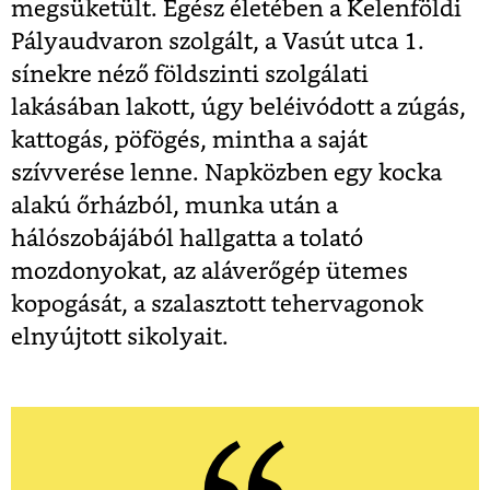
megsüketült. Egész életében a Kelenföldi
Pályaudvaron szolgált, a Vasút utca 1.
sínekre néző földszinti szolgálati
lakásában lakott, úgy beléivódott a zúgás,
kattogás, pöfögés, mintha a saját
szívverése lenne. Napközben egy kocka
alakú őrházból, munka után a
hálószobájából hallgatta a tolató
mozdonyokat, az aláverőgép ütemes
kopogását, a szalasztott tehervagonok
elnyújtott sikolyait.