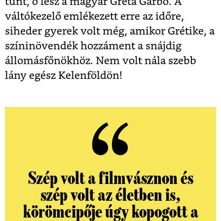
tűnt, ő lesz a magyar Greta Garbo. A
váltókezelő emlékezett erre az időre,
siheder gyerek volt még, amikor Grétike, a
színinövendék hozzáment a snájdig
állomásfőnökhöz. Nem volt nála szebb
lány egész Kelenföldön!
Szép volt a filmvásznon és
szép volt az életben is,
körömcipője úgy kopogott a