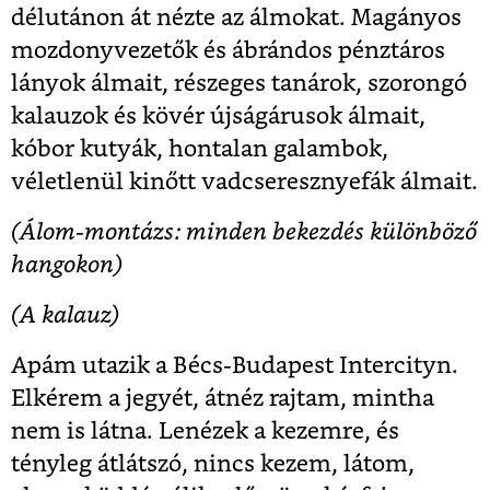
délutánon át nézte az álmokat. Magányos
mozdonyvezetők és ábrándos pénztáros
lányok álmait, részeges tanárok, szorongó
kalauzok és kövér újságárusok álmait,
kóbor kutyák, hontalan galambok,
véletlenül kinőtt vadcseresznyefák álmait.
(Álom-montázs: minden bekezdés különböző
hangokon)
(A kalauz)
Apám utazik a Bécs-Budapest Intercityn.
Elkérem a jegyét, átnéz rajtam, mintha
nem is látna. Lenézek a kezemre, és
tényleg átlátszó, nincs kezem, látom,