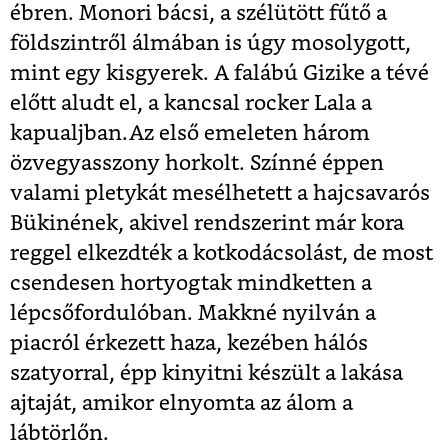
ébren. Monori bácsi, a szélütött fűtő a
földszintről álmában is úgy mosolygott,
mint egy kisgyerek. A falábú Gizike a tévé
előtt aludt el, a kancsal rocker Lala a
kapualjban.Az első emeleten három
özvegyasszony horkolt. Színné éppen
valami pletykát mesélhetett a hajcsavarós
Bükinének, akivel rendszerint már kora
reggel elkezdték a kotkodácsolást, de most
csendesen hortyogtak mindketten a
lépcsőfordulóban. Makkné nyilván a
piacról érkezett haza, kezében hálós
szatyorral, épp kinyitni készült a lakása
ajtaját, amikor elnyomta az álom a
lábtörlőn.