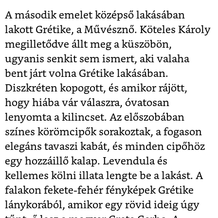
A második emelet középső lakásában
lakott Grétike, a Művésznő. Köteles Károly
megilletődve állt meg a küszöbön,
ugyanis senkit sem ismert, aki valaha
bent járt volna Grétike lakásában.
Diszkréten kopogott, és amikor rájött,
hogy hiába vár válaszra, óvatosan
lenyomta a kilincset. Az előszobában
színes körömcipők sorakoztak, a fogason
elegáns tavaszi kabát, és minden cipőhöz
egy hozzáillő kalap. Levendula és
kellemes kölni illata lengte be a lakást. A
falakon fekete-fehér fényképek Grétike
lánykorából, amikor egy rövid ideig úgy