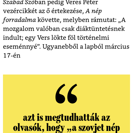
Szabad Szó
ban pedig Veres Péter
vezércikkét az ő értekezése,
A nép
forradalma
követte, melyben rámutat: „
A
mozgalom valóban csak diáktüntetésnek
indult; egy Vers lökte föl történelmi
eseménnyé”.
Ugyanebből a lapból március
17-én
azt is megtudhatták az
olvasók, hogy „a szovjet nép