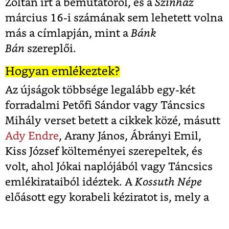
Zoltán írt a bemutatóról, és a
Színház
március 16-i számának sem lehetett volna
más a címlapján, mint a
Bánk
Bán
szereplői.
Hogyan emlékeztek?
Az újságok többsége legalább egy-két
forradalmi Petőfi Sándor vagy Táncsics
Mihály verset betett a cikkek közé, másutt
Ady Endre
, Arany János, Ábrányi Emil,
Kiss József költeményei szerepeltek, és
volt, ahol Jókai naplójából vagy Táncsics
emlékirataiból idéztek. A
Kossuth Népe
előásott egy korabeli kéziratot is, mely a