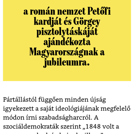
a román nemzet Petőfi
kardját és Görgey
pisztolytáskáját
ajándékozta
Magyarországnak a
jubileumra.
Pártállástól függően minden újság
igyekezett a saját ideológiájának megfelelő
módon írni szabadságharcról. A
szociáldemokraták szerint „1848 volt a