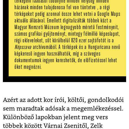
térképein ráadásul többnyire minden helység minden
házának minden tulajdonosa fel van tüntetve , a régi
térképeket pedig azonnal össze lehet vetni a Google Maps
aktuális állásával. Emellett digitalizálták többek közt a
Magyar Nemzeti Múzeum legnagyobb méretű festményeit,
számos grafikai gyűjteményt, mintegy félmillió képeslapot,
régi okleveleket, sőt körülbelül 820 ezer sajtófotót is a
Népszava
archívumából. A térképek és a Hungaricana nevű
képkereső ingyen használhatók, míg a szöveges
dokumentumok ingyen kereshetők, de előfizetéssel lehet
őket megnézni.
Azért az adott kor írói, költői, gondolkodói
sem maradtak adósak a megemlékezéssel.
Különböző lapokban jelent meg vers
többek között Várnai Zsenitől, Zelk