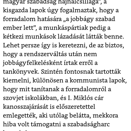
magyar szabadság hajnalcsillaga”, a
kisgazda lapok úgy fogalmaztak, hogy a
forradalom hatására „a jobbágy szabad
ember lett”, a munkáspártiak pedig a
kétkezi munkások lázadását látták benne.
Lehet persze így is keretezni, de az biztos,
hogy a rendszerváltás után nem
jobbágyfelkelésként írtak erről a
tankönyvek. Szintén fontosnak tartották
kiemelni, különösen a kommunista lapok,
hogy mit tanítanak a forradalomról a
szovjet iskolákban, és I. Miklós cár
kanosszajárását is előszeretettel
emlegették, aki utólag belátta, mekkora
hiba volt támogatni a szabadságharc