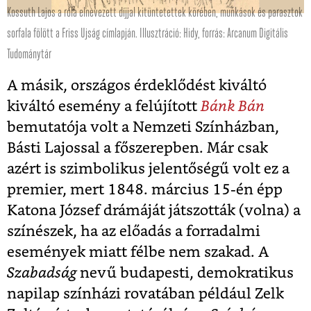
Kossuth Lajos a róla elnevezett díjjal kitüntetettek körében, munkások és parasztok
sorfala fölött a Friss Ujság címlapján. Illusztráció: Hidy, forrás: Arcanum Digitális
Tudománytár
A másik, országos érdeklődést kiváltó
kiváltó esemény a felújított
Bánk Bán
bemutatója volt a Nemzeti Színházban,
Básti Lajossal a főszerepben. Már csak
azért is szimbolikus jelentőségű volt ez a
premier, mert 1848. március 15-én épp
Katona József drámáját játszották (volna) a
színészek, ha az előadás a forradalmi
események miatt félbe nem szakad. A
Szabadság
nevű budapesti, demokratikus
napilap színházi rovatában például Zelk