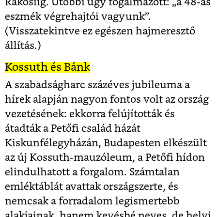
Rákosiig. Utóbbi úgy fogalmazott: „a 48-as
eszmék végrehajtói vagyunk”.
(Visszatekintve ez egészen hajmeresztő
állítás.)
Kossuth és Bánk
A szabadságharc százéves jubileuma a
hírek alapján nagyon fontos volt az ország
vezetésének: ekkorra felújították és
átadták a Petőfi család házát
Kiskunfélegyházán, Budapesten elkészült
az új Kossuth-mauzóleum, a Petőfi hídon
elindulhatott a forgalom. Számtalan
emléktáblát avattak országszerte, és
nemcsak a forradalom legismertebb
alakjainak, hanem kevésbé neves, de helyi