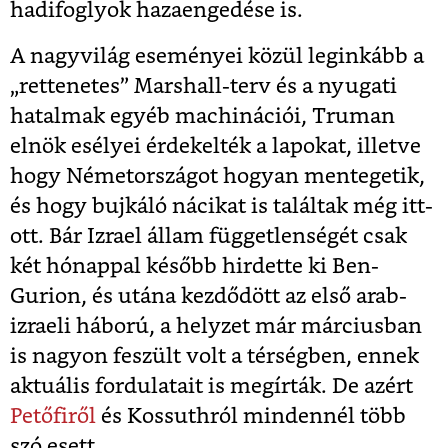
hadifoglyok hazaengedése is.
A nagyvilág eseményei közül leginkább a
„rettenetes” Marshall-terv és a nyugati
hatalmak egyéb machinációi, Truman
elnök esélyei érdekelték a lapokat, illetve
hogy Németországot hogyan mentegetik,
és hogy bujkáló nácikat is találtak még itt-
ott. Bár Izrael állam függetlenségét csak
két hónappal később hirdette ki Ben-
Gurion, és utána kezdődött az első arab-
izraeli háború, a helyzet már márciusban
is nagyon feszült volt a térségben, ennek
aktuális fordulatait is megírták. De azért
Petőfiről
és Kossuthról mindennél több
szó esett.