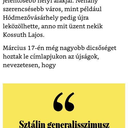
jelentősebb helyi alakjai. Néhány
szerencsésebb város, mint például
Hódmezővásárhely pedig újra
leközölhette, anno mit üzent nekik
Kossuth Lajos.
Március 17-én még nagyobb dicsőséget
hoztak le címlapjukon az újságok,
nevezetesen, hogy
Sztálin generalisszimusz