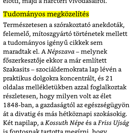
előtti, majd a harctéri vívódásairól.
Tudományos megközelítés
Természetesen a szórakoztató anekdoták,
felemelő, mítoszgyártó történetek mellett
a tudományos igényű cikkek sem
maradtak el. A
Népszava
– melynek
főszerkesztője ekkor a már említett
Szakasits – szociáldemokrata lap lévén a
praktikus dolgokra koncentrált, és 21
oldalas mellékletükben azzal foglalkoztak
részletesen, hogy milyen volt az élet
1848-ban, a gazdaságtól az egészségügyön
át a divatig és más hétköznapi szokásokig.
Két napilap, a
Kossuth Népe
és a
Friss Ujság
is fontosnak tartotta megírni, hogy