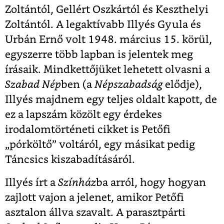
Zoltántól, Gellért Oszkártól és Keszthelyi
Zoltántól. A legaktívabb Illyés Gyula és
Urbán Ernő volt 1948. március 15. körül,
egyszerre több lapban is jelentek meg
írásaik. Mindkettőjüket lehetett olvasni a
Szabad Nép
ben (a
Népszabadság
elődje),
Illyés majdnem egy teljes oldalt kapott, de
ez a lapszám közölt egy érdekes
irodalomtörténeti cikket is Petőfi
„pórköltő” voltáról, egy másikat pedig
Táncsics kiszabadításáról.
Illyés írt a
Színház
ba arról, hogy hogyan
zajlott vajon a jelenet, amikor Petőfi
asztalon állva szavalt. A parasztpárti