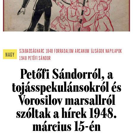
SZABADSÁGHARC
1848
FORRADALOM
ARCANUM
ÚJSÁGOK
NAPILAPOK
NAGY
1948
PETŐFI SÁNDOR
Petőfi Sándorról, a
tojásspekulánsokról és
Vorosilov marsallról
szóltak a hírek 1948.
március 15-én