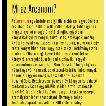
Mi az Arcanum?
Az
Arcanum
egy hatalmas digitális archívum, egyedülálló a
régióban. Közel 2000 cím 60 millió oldalnyi, többségében
magyar nyelvű anyaga érhető el rajta: egyetemi
könyvtárak gyűjteményei, folyóiratok, szaklapok, néhány
kivétellel szinte az összes napi- és hetilap, melyeknek egy
része könyvtárban nem, vagy csak sokkal körülményesebb
módon található meg. Egyre több anyag kerül fel rá a
környező országokból, már román, szlovák, lengyel
dokumentumok is vannak, a Monarchia korából pedig sok
német nyelvű. Nemcsak az oktatási-kutatási intézmények,
hanem a nagyközönség is használhatja, és sokan
használják is. Részletesen, gyorsan és könnyen kereshető,
ráadásul a világon egyedülálló módon arcfelismerést is
lehetővé tesz, mellyel fotókon, csoportképeken szereplő
személyeket lehet azonosítani. Nemrég a teljes
technológiájukat megvette a 300 millió oldalnyi