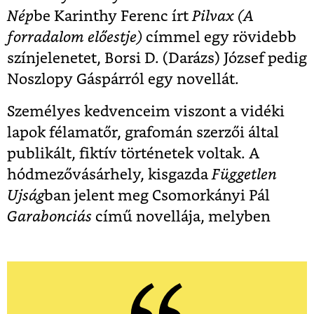
Nép
be Karinthy Ferenc írt
Pilvax (A
forradalom előestje)
címmel egy rövidebb
színjelenetet, Borsi D. (Darázs) József pedig
Noszlopy Gáspárról egy novellát.
Személyes kedvenceim viszont a vidéki
lapok félamatőr, grafomán szerzői által
publikált, fiktív történetek voltak. A
hódmezővásárhely, kisgazda
Független
Ujság
ban jelent meg Csomorkányi Pál
Garabonciás
című novellája, melyben