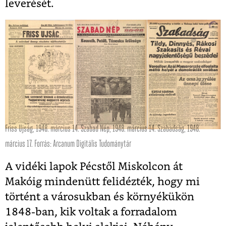
leverését.
Friss Ujság, 1948. március 14. Szabad Nép, 1948. március 14. Szabadság, 1948.
március 17. Forrás: Arcanum Digitális Tudománytár
A vidéki lapok Pécstől Miskolcon át
Makóig mindenütt felidézték, hogy mi
történt a városukban és környékükön
1848-ban, kik voltak a forradalom