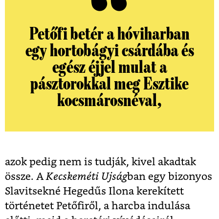
Petőfi betér a hóviharban
egy hortobágyi csárdába és
egész éjjel mulat a
pásztorokkal meg Esztike
kocsmárosnéval,
azok pedig nem is tudják, kivel akadtak
össze. A
Kecskeméti Ujság
ban egy bizonyos
Slavitsekné Hegedűs Ilona kerekített
történetet Petőfiről, a harcba indulása