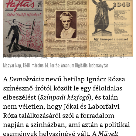
Petőfi variációk: Pajtás újság, 1948. március 15. Színház hetilap, 1948. március 16.,
Magyar Nap, 1948. március 14. F
orrás: Arcanum Digitális Tudománytár
A
Demokrácia
nevű hetilap Ignácz Rózsa
színésznő-írótól közölt le egy féloldalas
elbeszélést (
Színpadi kézfogó
), és talán
nem véletlen, hogy Jókai és Laborfalvi
Róza találkozásáról szól a forradalom
napján a színházban, ami aztán a politikai
események helyszínévé vált. A
Művelt