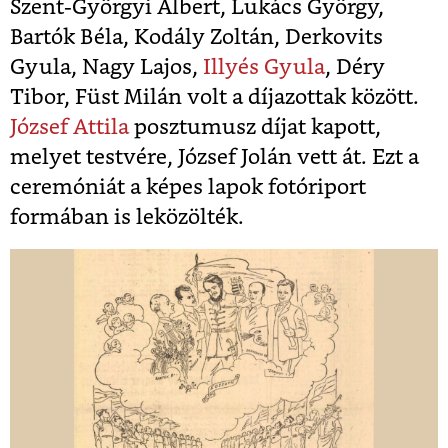
Szent-Györgyi Albert, Lukács György,
Bartók Béla, Kodály Zoltán, Derkovits
Gyula, Nagy Lajos,
Illyés Gyula
, Déry
Tibor, Füst Milán volt a díjazottak között.
József Attila
posztumusz díjat kapott,
melyet testvére, József Jolán vett át. Ezt a
ceremóniát a képes lapok fotóriport
formában is leközölték.