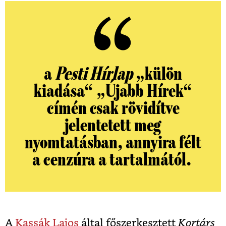
a
Pesti Hírlap
„külön
kiadása“ „Újabb Hírek“
címén csak rövidítve
jelentetett meg
nyomtatásban, annyira félt
a cenzúra a tartalmától.
A
Kassák Lajos
által főszerkesztett
Kortárs