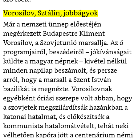
Vorosilov, Sztálin, jobbágyok
Már a nemzeti ünnep előestéjén
megérkezett Budapestre Kliment
Vorosilov, a Szovjetunió marsallja. Az ő
programjairól, beszédeiről – jókívánságait
küldte a magyar népnek – kivétel nélkül
minden napilap beszámolt, és persze
arról, hogy a marsall a Szent István
bazilikát is megnézte. Vorosilovnak
egyébként óriási szerepe volt abban, hogy
a szovjetek megszilárdítsák hazánkban a
katonai hatalmat, és előkészítsék a
kommunista hatalomátvételt, tehát neki
vélhetően kapóra jött a centenárium némi