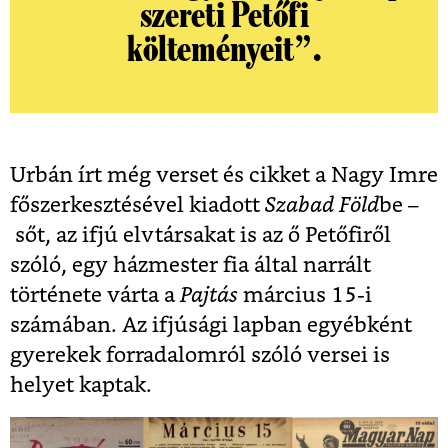
szereti Petőfi
költeményeit”.
Urbán írt még verset és cikket a Nagy Imre
főszerkesztésével kiadott
Szabad Föld
be –
sőt, az ifjú elvtársakat is az ő Petőfiről
szóló, egy házmester fia által narrált
története várta a
Pajtás
március 15-i
számában. Az ifjúsági lapban egyébként
gyerekek forradalomról szóló versei is
helyet kaptak.