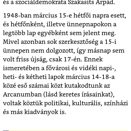
és a szociáldemokrata Szakasits Árpád.
1948-ban március 15-e hétfői napra esett,
és hétfőnként, illetve ünnepnapokon a
legtöbb lap egyébként sem jelent meg.
Mivel azonban sok szerkesztőség a 15-i
ünnepen nem dolgozott, így másnap sem
volt friss újság, csak 17-én. Ennek
ismeretében a fővárosi és vidéki napi-,
heti- és kétheti lapok március 14-18-a
közé eső számai közt kutakodtunk az
Arcanumban (lásd keretes írásainkat),
voltak köztük politikai, kulturális, színházi
és más kiadványok is.