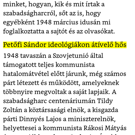
minket, hogyan, kik és mit írtak a
szabadságharcról, sőt az is, hogy
egyébként 1948 március idusán mi
foglalkoztatta a sajtót és az olvasókat.
Petőfi Sándor ideológiákon átívelő hős
1948 tavaszán a Szovjetunió által
támogatott teljes kommunista
hatalomátvétel előtt járunk, még számos
párt létezett és működött, amelyeknek
többnyire megvoltak a saját lapjaik. A
szabadságharc centenáriumán Tildy
Zoltán a köztársasági elnök, a kisgazda
párti Dinnyés Lajos a miniszterelnök,
helyettesei a kommunista Rákosi Mátyás