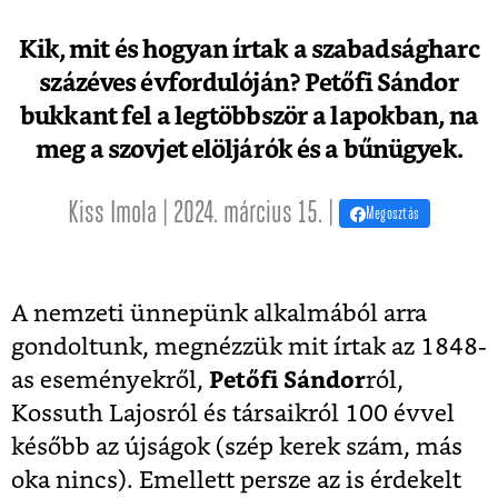
Kik, mit és hogyan írtak a szabadságharc
százéves évfordulóján? Petőfi Sándor
bukkant fel a legtöbbször a lapokban, na
meg a szovjet elöljárók és a bűnügyek.
Kiss Imola | 2024. március 15. |
Megosztás
A nemzeti ünnepünk alkalmából arra
gondoltunk, megnézzük mit írtak az 1848-
as eseményekről,
Petőfi Sándor
ról,
Kossuth Lajosról és társaikról 100 évvel
később az újságok (szép kerek szám, más
oka nincs). Emellett persze az is érdekelt