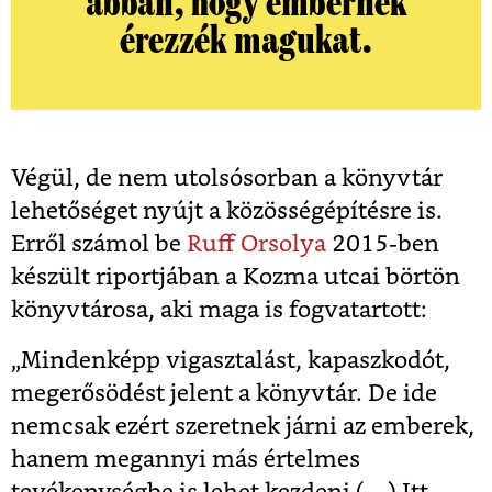
abban, hogy embernek
érezzék magukat.
Végül, de nem utolsósorban a könyvtár
lehetőséget nyújt a közösségépítésre is.
Erről számol be
Ruff Orsolya
2015-ben
készült riportjában a Kozma utcai börtön
könyvtárosa, aki maga is fogvatartott:
„Mindenképp vigasztalást, kapaszkodót,
megerősödést jelent a könyvtár. De ide
nemcsak ezért szeretnek járni az emberek,
hanem megannyi más értelmes