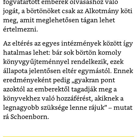
fogvatartott emberek olvasáshoz való
jogát, a börtönöket csak az Alkotmány köti
meg, amit meglehetősen tágan lehet
értelmezni.
Az eltérés az egyes intézmények között így
hatalmas lehet: bár sok börtön komoly
könyvgyűjteménnyel rendelkezik, ezek
állapota jelentősen eltér egymástól. Ennek
eredményeként pedig „gyakran pont
azoktól az emberektől tagadják meg a
könyvekhez való hozzáférést, akiknek a
legnagyobb szüksége lenne rájuk” – mutat
rá Schoenborn.