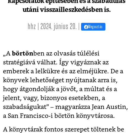
kapcsolatok építésében és a szabadulás
utáni visszailleszkedésben is.
hhz | 2024. június 20. |
Megosztás
„A
börtön
ben az olvasás túlélési
stratégiává válhat. Így vigyáznak az
emberek a lelkükre és az elméjükre. De a
könyvek lehetőséget nyújtanak arra is,
hogy átgondolják a jövőt, a múltat és a
jelent, vagy, bizonyos esetekben, a
szabadságukat” – magyarázza Jean Austin,
a San Francisco-i börtön könyvtárosa.
A könyvtárak fontos szerepet töltenek be