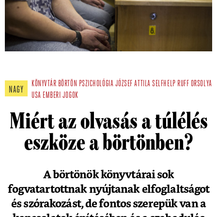
KÖNYVTÁR
BÖRTÖN
PSZICHOLÓGIA
JÓZSEF ATTILA
SELFHELP
RUFF ORSOLYA
NAGY
USA
EMBERI JOGOK
Miért az olvasás a túlélés
eszköze a börtönben?
A börtönök könyvtárai sok
fogvatartottnak nyújtanak elfoglaltságot
és szórakozást, de fontos szerepük van a