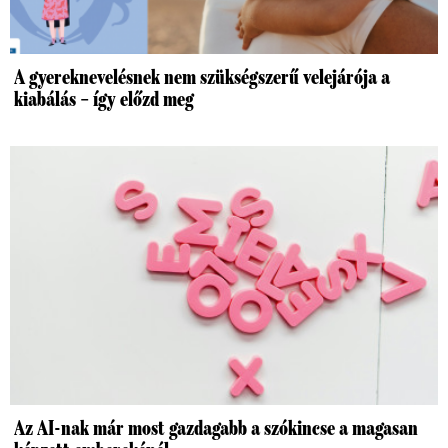
A gyereknevelésnek nem szükségszerű velejárója a
kiabálás – így előzd meg
Az AI-nak már most gazdagabb a szókincse a magasan