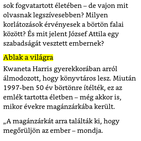
sok fogvatartott életében – de vajon mit
olvasnak legszívesebben? Milyen
korlátozások érvényesek a börtön falai
között? És mit jelent József Attila egy
szabadságát vesztett embernek?
Ablak a világra
Kwaneta Harris gyerekkorában arról
álmodozott, hogy könyvtáros lesz. Miután
1997-ben 50 év börtönre ítélték, ez az
emlék tartotta életben – még akkor is,
mikor évekre magánzárkába került.
„A magánzárkát arra találták ki, hogy
megőrüljön az ember – mondja.