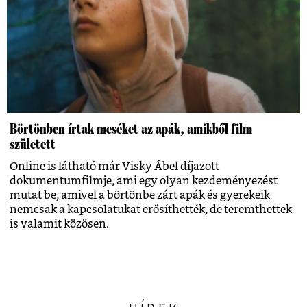
Börtönben írtak meséket az apák, amikből film
született
Online is látható már Visky Ábel díjazott
dokumentumfilmje, ami egy olyan kezdeményezést
mutat be, amivel a börtönbe zárt apák és gyerekeik
nemcsak a kapcsolatukat erősíthették, de teremthettek
is valamit közösen.