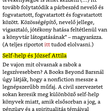
tevékenységbe is lehet kezdeni (…) Itt
tovább folytatódik a párbeszéd nevelő és
fogvatartott, fogvatartott és fogvatartott
között. Közösségépítő, nevelő jellege,
vigasztaló, jótékony hatása feltétlenül van
a könyvtár látogatásának” – magyarázza.
(A teljes riportot
itt
tudod elolvasni.)
Self-help és József Attila
De vajon mit olvasnak a rabok a
legszívesebben? A Books Beyond Barsnál
úgy látják, hogy a nonfiction messze a
legnépszerűbb műfaj. A civil szervezetet
sokan keresik meg különböző self-help
könyvek miatt, amik elsősorban a jog, a
pénzügy és a spiritualitás témáival