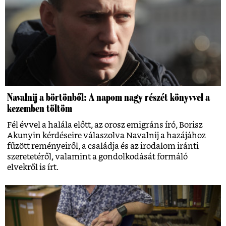
Navalnij a börtönből: A napom nagy részét könyvvel a
kezemben töltöm
Fél évvel a halála előtt, az orosz emigráns író, Borisz
Akunyin kérdéseire válaszolva Navalnij a hazájához
fűzött reményeiről, a családja és az irodalom iránti
szeretetéről, valamint a gondolkodását formáló
elvekről is írt.