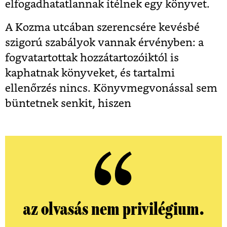
elfogadhatatlannak ítélnek egy könyvet.
A Kozma utcában szerencsére kevésbé
szigorú szabályok vannak érvényben: a
fogvatartottak hozzátartozóiktól is
kaphatnak könyveket, és tartalmi
ellenőrzés nincs. Könyvmegvonással sem
büntetnek senkit, hiszen
az olvasás nem privilégium.