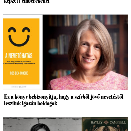
képzett emberekénél
Ez a könyv bebizonyítja, hogy a szívből jövő nevetéstől
leszünk igazán boldogok