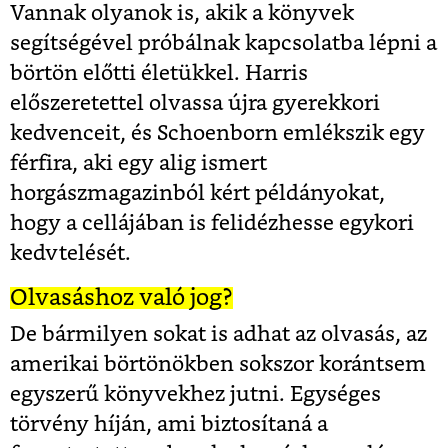
Vannak olyanok is, akik a könyvek
segítségével próbálnak kapcsolatba lépni a
börtön előtti életükkel. Harris
előszeretettel olvassa újra gyerekkori
kedvenceit, és Schoenborn emlékszik egy
férfira, aki egy alig ismert
horgászmagazinból kért példányokat,
hogy a cellájában is felidézhesse egykori
kedvtelését.
Olvasáshoz való jog?
De bármilyen sokat is adhat az olvasás, az
amerikai börtönökben sokszor korántsem
egyszerű könyvekhez jutni. Egységes
törvény híján, ami biztosítaná a