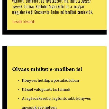
vitatott, támadott és hivatkozott mű, mint
A sátáni
versek.
Salman Rushdie regényéről és a magyar
megjelenésről Greskovits Endre műfordítót kérdeztük.
Tovább olvasok
Olvass minket e-mailben is!
Könyves hetilap a postaládádban
Kézzel válogatott tartalmak
A legérdekesebb, legfontosabb könyves
anyagok egy helyen