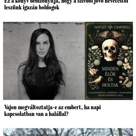
Ez a könyv bebizonyítja, hogy a szívből jövő nevetéstől
leszünk igazán boldogok
Vajon megváltoztatja-e az embert, ha napi
kapcsolatban van a halállal?