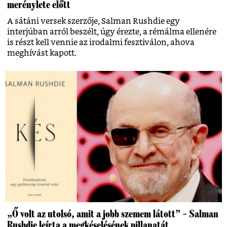
merénylete előtt
A sátáni versek szerzője, Salman Rushdie egy
interjúban arról beszélt, úgy érezte, a rémálma ellenére
is részt kell vennie az irodalmi fesztiválon, ahova
meghívást kapott.
„Ő volt az utolsó, amit a jobb szemem látott” – Salman
Rushdie leírta a megkéselésének pillanatát