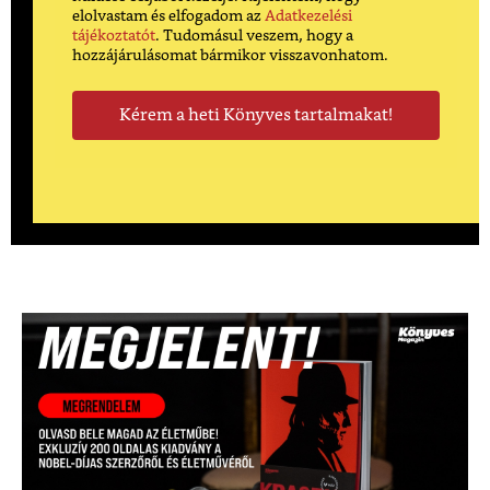
elolvastam és elfogadom az
Adatkezelési
tájékoztatót
. Tudomásul veszem, hogy a
hozzájárulásomat bármikor visszavonhatom.