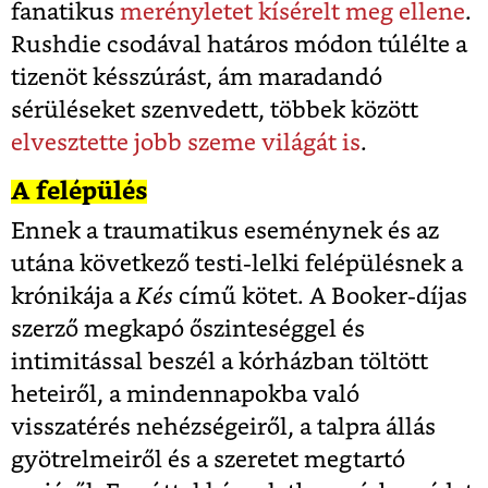
fanatikus
merényletet kísérelt meg ellene
.
Rushdie csodával határos módon túlélte a
tizenöt késszúrást, ám maradandó
sérüléseket szenvedett, többek között
elvesztette jobb szeme világát is
.
A felépülés
Ennek a traumatikus eseménynek és az
utána következő testi-lelki felépülésnek a
krónikája a
Kés
című kötet. A Booker-díjas
szerző megkapó őszinteséggel és
intimitással beszél a kórházban töltött
heteiről, a mindennapokba való
visszatérés nehézségeiről, a talpra állás
gyötrelmeiről és a szeretet megtartó