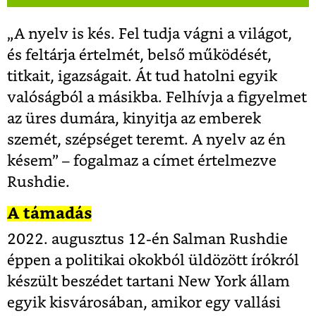
„
A nyelv is kés. Fel tudja vágni a világot,
és feltárja értelmét, belső működését,
titkait, igazságait. Át tud hatolni egyik
valóságból a másikba. Felhívja a figyelmet
az üres dumára, kinyitja az emberek
szemét, szépséget teremt. A nyelv az én
késem
” – fogalmaz a címet értelmezve
Rushdie.
A támadás
2022. augusztus 12-én Salman Rushdie
éppen a politikai okokból üldözött írókról
készült beszédet tartani New York állam
egyik kisvárosában, amikor egy vallási