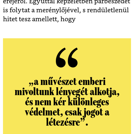
erejéről. Egyúttal képzeletben párbeszédet
is folytat a merénylőjével, s rendületlenül
hitet tesz amellett, hogy
„
a művészet emberi
mivoltunk lényegét alkotja,
és nem kér különleges
védelmet, csak jogot a
létezésre
”.