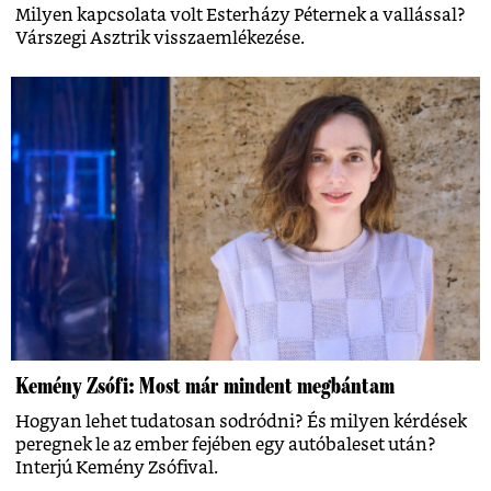
Milyen kapcsolata volt Esterházy Péternek a vallással?
Várszegi Asztrik visszaemlékezése.
Kemény Zsófi: Most már mindent megbántam
Hogyan lehet tudatosan sodródni? És milyen kérdések
peregnek le az ember fejében egy autóbaleset után?
Interjú Kemény Zsófival.