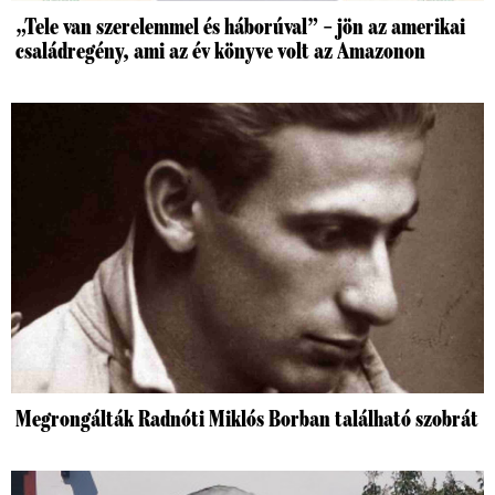
„Tele van szerelemmel és háborúval” – jön az amerikai
családregény, ami az év könyve volt az Amazonon
Megrongálták Radnóti Miklós Borban található szobrát