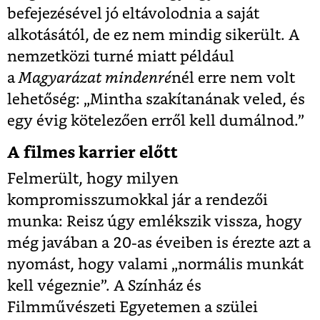
befejezésével jó eltávolodnia a saját
alkotásától, de ez nem mindig sikerült. A
nemzetközi turné miatt például
a
Magyarázat mindenré
nél erre nem volt
lehetőség: „Mintha szakítanának veled, és
egy évig kötelezően erről kell dumálnod.”
A filmes karrier előtt
Felmerült, hogy milyen
kompromisszumokkal jár a rendezői
munka: Reisz úgy emlékszik vissza, hogy
még javában a 20-as éveiben is érezte azt a
nyomást, hogy valami „normális munkát
kell végeznie”. A Színház és
Filmművészeti Egyetemen a szülei