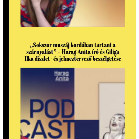
„Sokszor muszáj kordában tartani a
szárnyalást” – Harag Anita író és Giliga
Ilka díszlet- és jelmeztervező beszélgetése