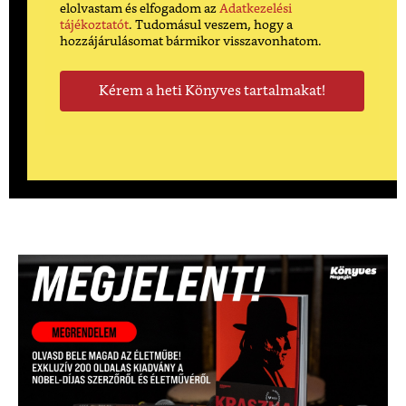
elolvastam és elfogadom az
Adatkezelési
tájékoztatót
. Tudomásul veszem, hogy a
hozzájárulásomat bármikor visszavonhatom.