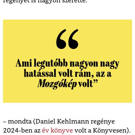
regényét is nagyon szerette.
Ami legutóbb nagyon nagy
hatással volt rám, az a
Mozgókép
volt”
– mondta (Daniel Kehlmann regénye
2024-ben az
év könyve
volt a Könyvesen).