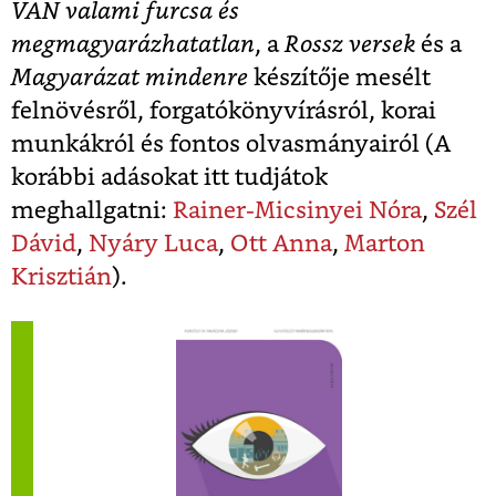
VAN valami furcsa és
megmagyarázhatatlan
, a
Rossz versek
és a
Magyarázat mindenre
készítője mesélt
felnövésről, forgatókönyvírásról, korai
munkákról és fontos olvasmányairól (A
korábbi adásokat itt tudjátok
meghallgatni:
Rainer-Micsinyei Nóra
,
Szél
Dávid
,
Nyáry Luca
,
Ott Anna
,
Marton
Krisztián
).