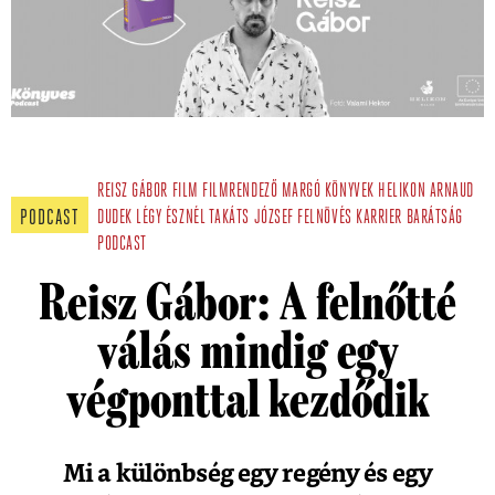
REISZ GÁBOR
FILM
FILMRENDEZŐ
MARGÓ KÖNYVEK
HELIKON
ARNAUD
PODCAST
DUDEK
LÉGY ÉSZNÉL
TAKÁTS JÓZSEF
FELNÖVÉS
KARRIER
BARÁTSÁG
PODCAST
Reisz Gábor: A felnőtté
válás mindig egy
végponttal kezdődik
Mi a különbség egy regény és egy