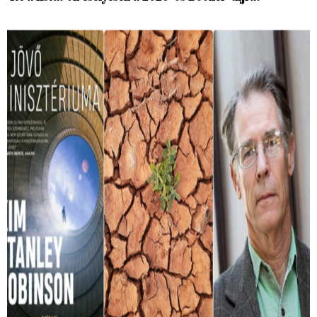
Ez a könyv megjósolta, hogy mit okoznak
a hőhullámok
A Magyarországot sújtó hőség miatt egyre többször jut
eszünkbe Kim Stanley Robinson A Jövő Minisztériuma
című regénye.