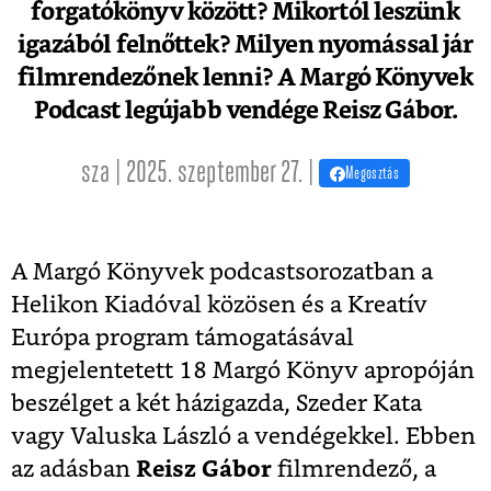
forgatókönyv között? Mikortól leszünk
igazából felnőttek? Milyen nyomással jár
filmrendezőnek lenni? A Margó Könyvek
Podcast legújabb vendége Reisz Gábor.
sza | 2025. szeptember 27. |
Megosztás
A Margó Könyvek podcastsorozatban a
Helikon Kiadóval közösen és a Kreatív
Európa program támogatásával
megjelentetett 18 Margó Könyv apropóján
beszélget a két házigazda, Szeder Kata
vagy Valuska László a vendégekkel. Ebben
az adásban
Reisz Gábor
filmrendező, a