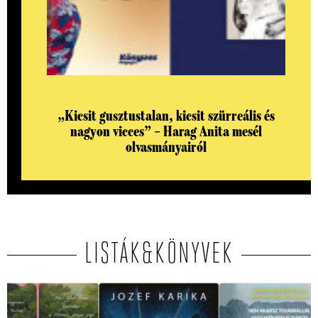
„Kicsit gusztustalan, kicsit szürreális és
nagyon vicces” – Harag Anita mesél
olvasmányairól
LISTÁK&KÖNYVEK