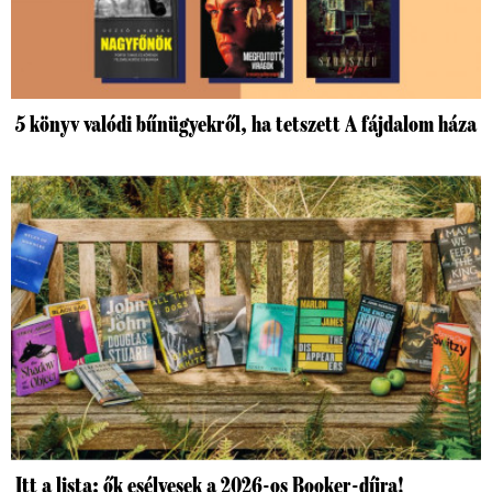
5 könyv valódi bűnügyekről, ha tetszett A fájdalom háza
Itt a lista: ők esélyesek a 2026-os Booker-díjra!