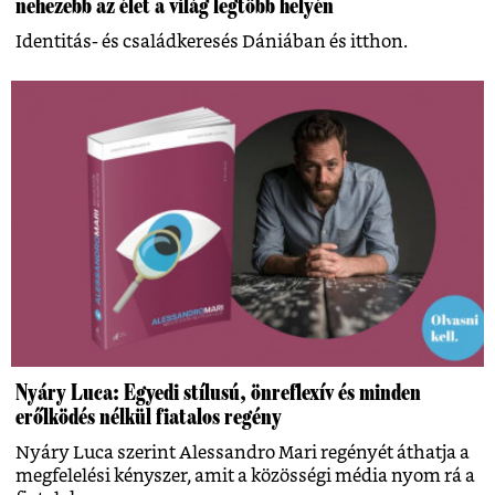
nehezebb az élet a világ legtöbb helyén
Identitás- és családkeresés Dániában és itthon.
Nyáry Luca: Egyedi stílusú, önreflexív és minden
erőlködés nélkül fiatalos regény
Nyáry Luca szerint Alessandro Mari regényét áthatja a
megfelelési kényszer, amit a közösségi média nyom rá a