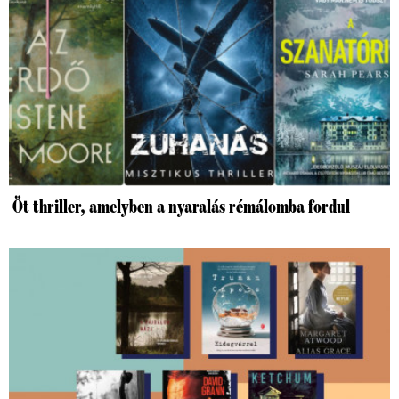
Öt thriller, amelyben a nyaralás rémálomba fordul