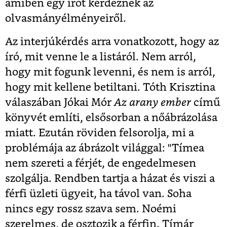
amiben egy írót kérdeznek az
olvasmányélményeiről.
Az interjúkérdés arra vonatkozott, hogy az
író, mit venne le a listáról. Nem arról,
hogy mit fogunk levenni, és nem is arról,
hogy mit kellene betiltani. Tóth Krisztina
válaszában Jókai Mór
Az
a
rany ember
című
könyvét említi, elsősorban a nőábrázolása
miatt. Ezután röviden felsorolja, mi a
problémája az ábrázolt világgal: "Tímea
nem szereti a férjét, de engedelmesen
szolgálja. Rendben tartja a házat és viszi a
férfi üzleti ügyeit, ha távol van. Soha
nincs egy rossz szava sem. Noémi
szerelmes, de osztozik a férfin. Tímár