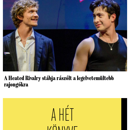
A Heated Rivalry stábja rászólt a legelvetemültebb
rajongókra
A HÉT