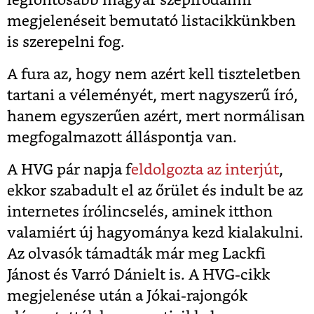
legfontosabb magyar szépirodalmi
megjelenéseit bemutató listacikkünkben
is szerepelni fog.
A fura az, hogy nem azért kell tiszteletben
tartani a véleményét, mert nagyszerű író,
hanem egyszerűen azért, mert normálisan
megfogalmazott álláspontja van.
A HVG pár napja f
eldolgozta az interjút
,
ekkor szabadult el az őrület és indult be az
internetes írólincselés, aminek itthon
valamiért új hagyománya kezd kialakulni.
Az olvasók támadták már meg Lackfi
Jánost és Varró Dánielt is. A HVG-cikk
megjelenése után a Jókai-rajongók