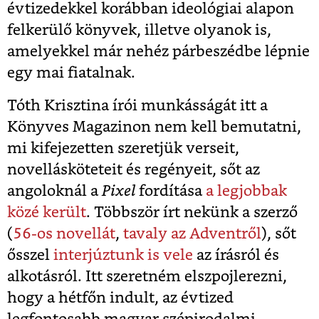
évtizedekkel korábban ideológiai alapon
felkerülő könyvek, illetve olyanok is,
amelyekkel már nehéz párbeszédbe lépnie
egy mai fiatalnak.
Tóth Krisztina írói munkásságát itt a
Könyves Magazinon nem kell bemutatni,
mi kifejezetten szeretjük verseit,
novellásköteteit és regényeit, sőt az
angoloknál a
Pixel
fordítása
a legjobbak
közé került
. Többször írt nekünk a szerző
(
56-os novellát
,
tavaly az Adventről
), sőt
ősszel
interjúztunk is vele
az írásról és
alkotásról. Itt szeretném elszpojlerezni,
hogy a hétfőn indult, az évtized