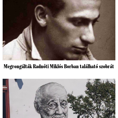
Megrongálták Radnóti Miklós Borban található szobrát