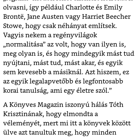
olvasni, így például Charlotte és Emily
Brontë, Jane Austen vagy Harriet Beecher
Stowe, hogy csak néhányat említsek.
Vagyis nekem a regényvilágok
„normalitása” az volt, hogy van ilyen is,
meg olyan is, és hogy mindegyik mást tud
nyújtani, mást tud, mást akar, és egyik
sem kevesebb a másiknál. Azt hiszem, ez
az egyik legalapvetőbb és legfontosabb
korai tanulság, ami egy életre szól.”
A Könyves Magazin iszonyú hálás Tóth
Krisztinának, hogy elmondta a
véleményét, mert mi itt a könyvek között
ülve azt tanultuk meg, hogy minden