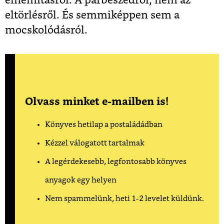
elnémításról. A párbeszédről, nem az
eltörlésről. És semmiképpen sem a
mocskolódásról.
Olvass minket e-mailben is!
Könyves hetilap a postaládádban
Kézzel válogatott tartalmak
A legérdekesebb, legfontosabb könyves
anyagok egy helyen
Nem spammelünk, heti 1-2 levelet küldünk.