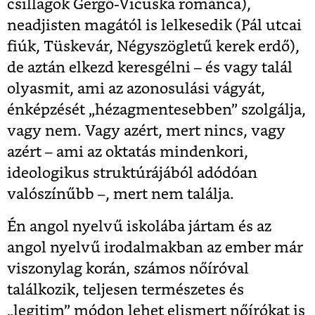
csillagok Gergő-Vicuska románca),
neadjisten magától is lelkesedik (Pál utcai
fiúk, Tüskevár, Négyszögletű kerek erdő),
de aztán elkezd keresgélni – és vagy talál
olyasmit, ami az azonosulási vágyát,
énképzését „hézagmentesebben” szolgálja,
vagy nem. Vagy azért, mert nincs, vagy
azért – ami az oktatás mindenkori,
ideologikus struktúrájából adódóan
valószínűbb –, mert nem találja.
Én angol nyelvű iskolába jártam és az
angol nyelvű irodalmakban az ember már
viszonylag korán, számos nőíróval
találkozik, teljesen természetes és
„legitim” módon lehet elismert nőírókat is