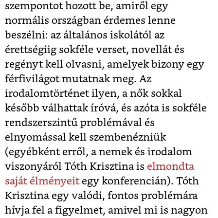
szempontot hozott be, amiről egy
normális országban érdemes lenne
beszélni: az általános iskolától az
érettségiig sokféle verset, novellát és
regényt kell olvasni, amelyek bizony egy
férfivilágot mutatnak meg. Az
irodalomtörténet ilyen, a nők sokkal
később válhattak íróvá, és azóta is sokféle
rendszerszintű problémával és
elnyomással kell szembenézniük
(egyébként erről, a nemek és irodalom
viszonyáról Tóth Krisztina is
elmondta
saját élményeit
egy konferencián). Tóth
Krisztina egy valódi, fontos problémára
hívja fel a figyelmet, amivel mi is nagyon