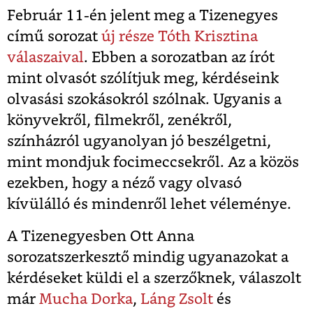
Február 11-én jelent meg a Tizenegyes
című sorozat
új része Tóth Krisztina
válaszaival
. Ebben a sorozatban az írót
mint olvasót szólítjuk meg, kérdéseink
olvasási szokásokról szólnak. Ugyanis a
könyvekről, filmekről, zenékről,
színházról ugyanolyan jó beszélgetni,
mint mondjuk focimeccsekről. Az a közös
ezekben, hogy a néző vagy olvasó
kívülálló és mindenről lehet véleménye.
A Tizenegyesben Ott Anna
sorozatszerkesztő mindig ugyanazokat a
kérdéseket küldi el a szerzőknek, válaszolt
már
Mucha Dorka
,
Láng Zsolt
és