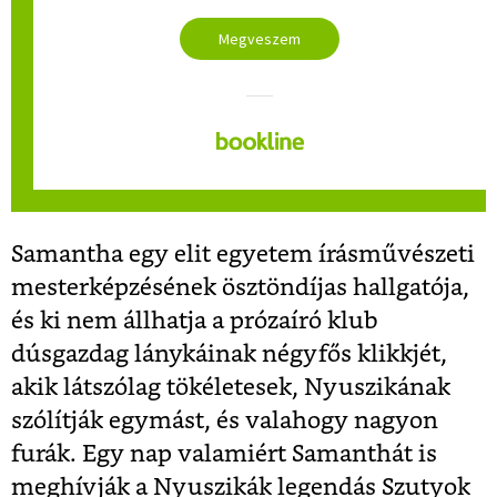
Megveszem
Samantha egy elit egyetem írásművészeti
mesterképzésének ösztöndíjas hallgatója,
és ki nem állhatja a prózaíró klub
dúsgazdag lánykáinak négyfős klikkjét,
akik látszólag tökéletesek, Nyuszikának
szólítják egymást, és valahogy nagyon
furák. Egy nap valamiért Samanthát is
meghívják a Nyuszikák legendás Szutyok