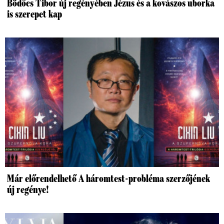
Bödőcs Tibor új regényében Jézus és a kovászos uborka
is szerepet kap
Már előrendelhető A háromtest-probléma szerzőjének
új regénye!