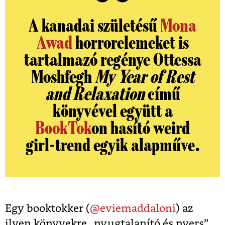
A kanadai születésű
Mona
Awad
horrorelemeket is
tartalmazó regénye Ottessa
Moshfegh
My Year of Rest
and Relaxation
című
könyvével együtt a
BookTok
on hasító weird
girl-trend egyik alapműve.
Egy booktokker (
@eviemaddaloni
) az
ilyen könyvekre „nyugtalanító és nyers”