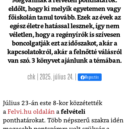
Megvannak a felvételi ponthatárok:
eldőlt, hogy ki melyik egyetemen vagy
főiskolán tanul tovább. Ezek az évek az
egész életre hatással lesznek, így nem
véletlen, hogy a regényírók is szívesen
boncolgatják ezt az időszakot, akár a
kapcsolatokról, akár a felnőtté válásról
van szó. 3 könyvet ajánlunk a témában.
chk | 2025. július 24. |
Megosztás
Július 23-án este 8-kor közzétették
a
Felvi.hu oldalán
a
felvételi
ponthatárokat. Több népszerű szakra idén