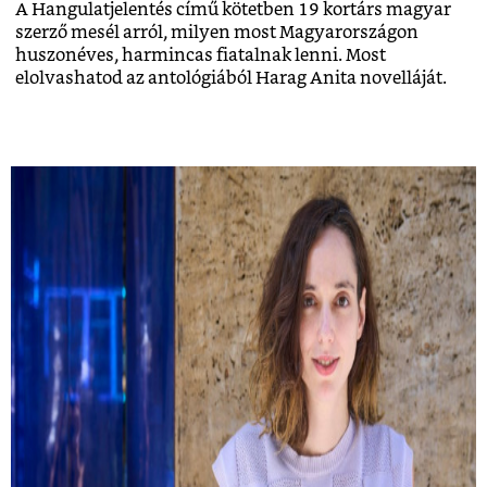
A Hangulatjelentés című kötetben 19 kortárs magyar
szerző mesél arról, milyen most Magyarországon
huszonéves, harmincas fiatalnak lenni. Most
elolvashatod az antológiából Harag Anita novelláját.
Kemény Zsófi: Most már mindent