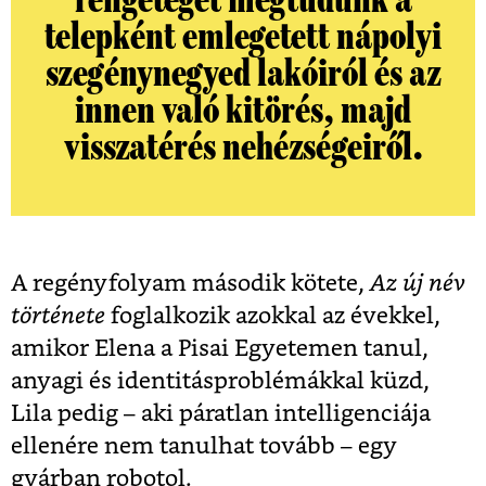
telepként emlegetett nápolyi
szegénynegyed lakóiról és az
innen való kitörés, majd
visszatérés nehézségeiről.
A regényfolyam második kötete,
Az új név
története
foglalkozik azokkal az évekkel,
amikor Elena a Pisai Egyetemen tanul,
anyagi és identitásproblémákkal küzd,
Lila pedig – aki páratlan intelligenciája
ellenére nem tanulhat tovább – egy
gyárban robotol.