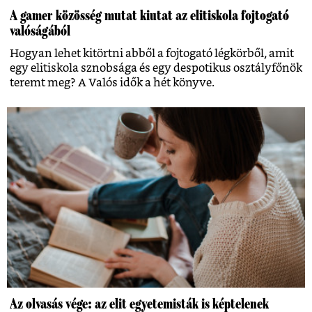
A gamer közösség mutat kiutat az elitiskola fojtogató
valóságából
Hogyan lehet kitörtni abből a fojtogató légkörből, amit
egy elitiskola sznobsága és egy despotikus osztályfőnök
teremt meg? A Valós idők a hét könyve.
Az olvasás vége: az elit egyetemisták is képtelenek