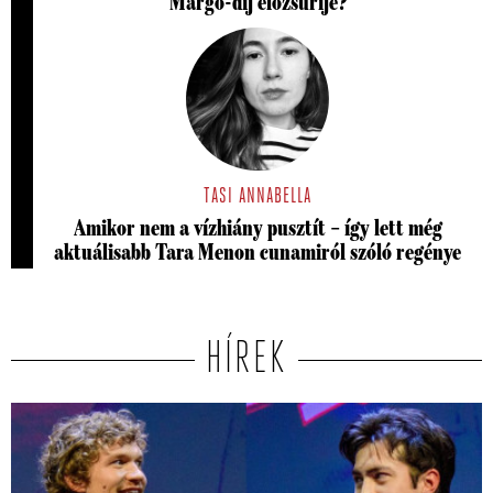
Margó-díj előzsűrije?
TASI ANNABELLA
Amikor nem a vízhiány pusztít – így lett még
aktuálisabb Tara Menon cunamiról szóló regénye
HÍREK