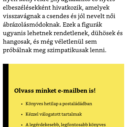
elbeszélésekként hivatkozik, amelyek
visszavágnak a csendes és jól nevelt női
ábrázolásmódoknak. Ezek a figurák
ugyanis lehetnek rendetlenek, dühösek és
hangosak, és még véletlenül sem
próbálnak meg szimpatikusak lenni.
Olvass minket e-mailben is!
Könyves hetilap a postaládádban
Kézzel válogatott tartalmak
A legérdekesebb, legfontosabb könyves