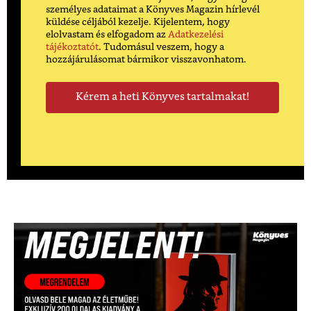
személyes adataimat a Könyves Magazin hírlevél
küldése céljából kezelje. Kijelentem, hogy
elolvastam és elfogadom az
Adatkezelési
tájékoztatót
. Tudomásul veszem, hogy a
hozzájárulásomat bármikor visszavonhatom.