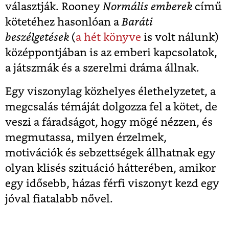
választják. Rooney
Normális emberek
című
kötetéhez hasonlóan a
Baráti
beszélgetések
(
a hét könyve
is volt nálunk)
középpontjában is az
emberi kapcsolatok,
a játszmák és a szerelmi dráma állnak.
E
gy viszonylag közhelyes élethelyzetet, a
megcsalás témáját dolgozza fel a kötet, de
veszi a fáradságot, hogy mögé nézzen, és
megmutassa, milyen érzelmek,
motivációk és sebzettségek állhatnak egy
olyan klisés szituáció hátterében, amikor
egy idősebb, házas férfi viszonyt kezd egy
jóval fiatalabb nővel.