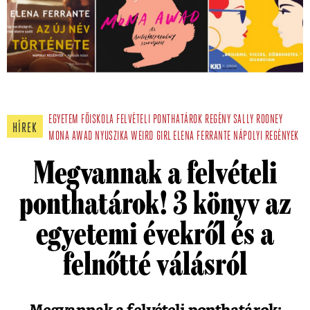
EGYETEM
FŐISKOLA
FELVÉTELI
PONTHATÁROK
REGÉNY
SALLY ROONEY
HÍREK
MONA AWAD
NYUSZIKA
WEIRD GIRL
ELENA FERRANTE
NÁPOLYI REGÉNYEK
Megvannak a felvételi
ponthatárok! 3 könyv az
egyetemi évekről és a
felnőtté válásról