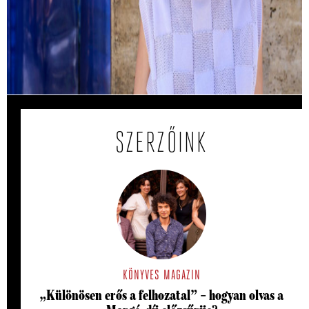
megbántam
Hogyan lehet tudatosan sodródni? És milyen kérdések
peregnek le az ember fejében egy autóbaleset után?
Interjú Kemény Zsófival.
SZERZŐINK
KÖNYVES MAGAZIN
„Különösen erős a felhozatal” – hogyan olvas a