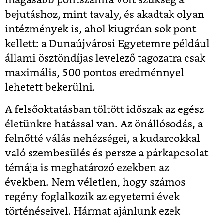
magasabb pontszámra volt szükség a
bejutáshoz, mint tavaly, és akadtak olyan
intézmények is, ahol kiugróan sok pont
kellett: a Dunaújvárosi Egyetemre például
állami ösztöndíjas levelező tagozatra csak
maximális, 500 pontos eredménnyel
lehetett bekerülni.
A felsőoktatásban töltött időszak az egész
életünkre hatással van. Az önállósodás, a
felnőtté válás nehézségei, a kudarcokkal
való szembesülés és persze a párkapcsolat
témája is meghatározó ezekben az
években. Nem véletlen, hogy számos
regény foglalkozik az egyetemi évek
történéseivel. Hármat ajánlunk ezek