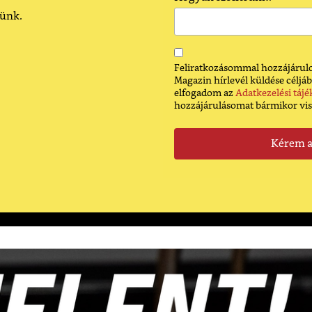
dünk.
Feliratkozásommal hozzájárulo
Magazin hírlevél küldése céljáb
elfogadom az
Adatkezelési tájé
hozzájárulásomat bármikor vi