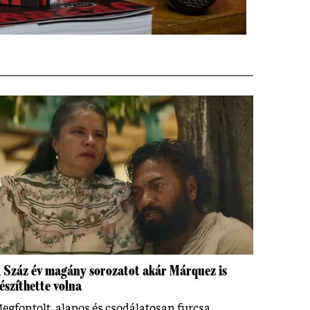
 Száz év magány sorozatot akár Márquez is
észíthette volna
egfontolt, alapos és csodálatosan furcsa