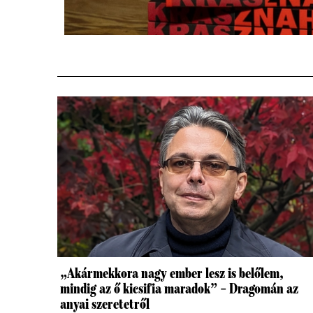
„Akármekkora nagy ember lesz is belőlem,
mindig az ő kicsifia maradok” – Dragomán az
anyai szeretetről