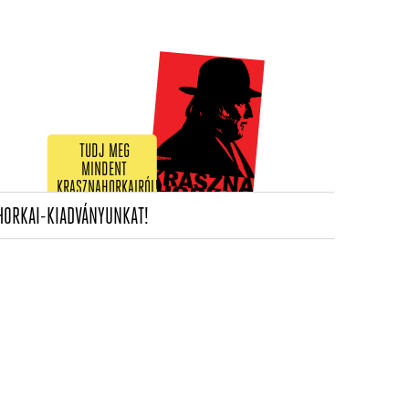
TUDJ MEG
MINDENT
KRASZNAHORKAIRÓL!
(CURRENT)
HORKAI-KIADVÁNYUNKAT!