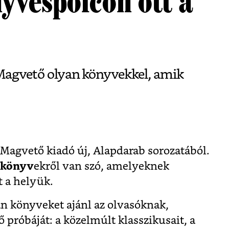
yvespolcon ott a
a Magvető olyan könyvekkel, amik
a Magvető kiadó új, Alapdarab sorozatából.
könyv
ekről van szó, amelyeknek
 a helyük.
an könyveket ajánl az olvasóknak,
 próbáját: a közelmúlt klasszikusait, a