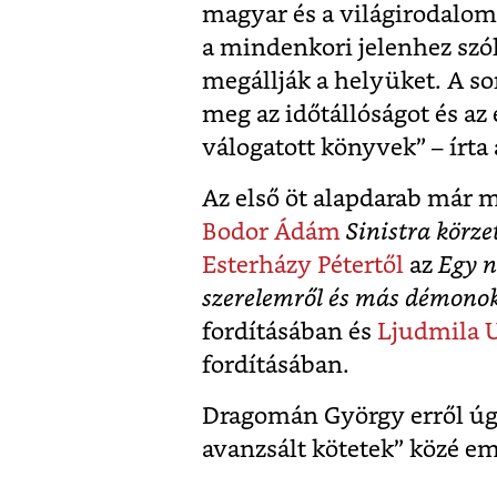
magyar és a világirodalom
a mindenkori jelenhez sz
megállják a helyüket. A so
meg az időtállóságot és az
válogatott könyvek” – írta 
Az első öt alapdarab már m
Bodor Ádám
Sinistra körze
Esterházy Pétertől
az
Egy 
szerelemről és más démonok
fordításában és
Ljudmila U
fordításában.
Dragomán György erről úgy
avanzsált kötetek” közé em