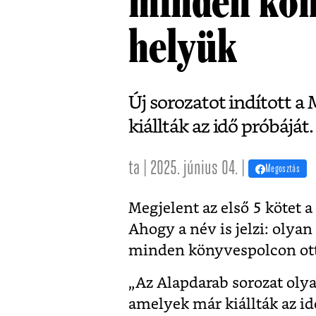
minden kön
helyük
Új sorozatot indított 
kiállták az idő próbáját.
ta | 2025. június 04. |
Megosztás
Megjelent az első 5 kötet 
Ahogy a név is jelzi: olyan
minden könyvespolcon ott
„Az Alapdarab sorozat oly
amelyek már kiállták az idő