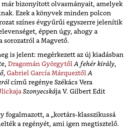
 már bizonyított olvasmányait, amelyek
ólnak. Ezek a könyvek minden polcon
rozat színes évgyűrűi egyszerre jelenítik
 elevenséget, éppen úgy, ahogy a
a sorozatról a Magvető.
eg is jelent: megérkezett az új kiadásban
t
e,
Dragomán Györgytől
A fehér király
,
nő
,
Gabriel García Márqueztől
A
ról
című regénye Székács Vera
lickaja
Szonyecská
ja V. Gilbert Edit
 fogalmazott, a „kortárs-klasszikussá
elték a regényét, ami igen megtisztelő.