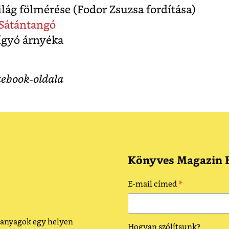
világ fölmérése (Fodor Zsuzsa fordítása)
 Sátántangó
kígyó árnyéka
cebook-oldala
Könyves Magazin H
*
E-mail címed
 anyagok egy helyen
Hogyan szólítsunk?