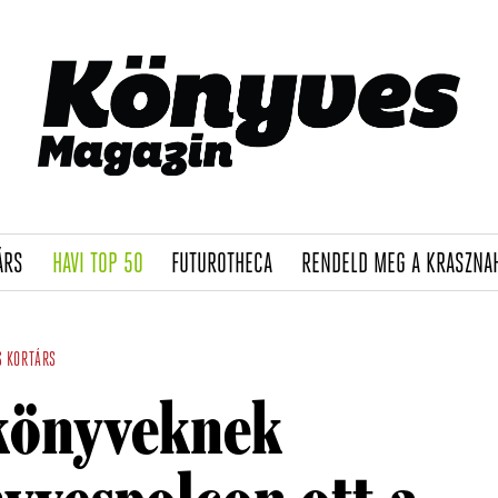
(CURRENT)
(CURRENT)
(CURRENT)
ÁRS
HAVI TOP 50
FUTUROTHECA
RENDELD MEG A KRASZNA
S
KORTÁRS
könyveknek