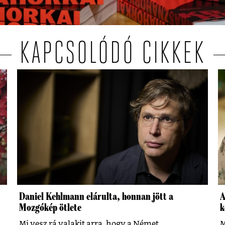
KAPCSOLÓDÓ CIKKEK
Daniel Kehlmann elárulta, honnan jött a
A
Mozgókép ötlete
k
Mi vesz rá valakit arra, hogy a Német
M