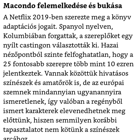
Macondo felemelkedése és bukása
A Netflix 2019-ben szerezte meg a könyv
adaptációs jogait. Spanyol nyelven,
Kolumbiában forgattak, a szereplőket egy
nyílt castingon választották ki. Hazai
nézőpontból szinte felfoghatatlan, hogy a
25 fontosabb szerepre több mint 10 ezren
jelentkeztek. Vannak közöttük hivatásos
színészek és amatőrök is, de az európai
szemnek mindannyian ugyanannyira
ismeretlenek, így valóban a regényből
ismert karakterek elevenedhetnek meg
előttünk, hiszen semmilyen korábbi
tapasztalatot nem kötünk a színészek
arcához.