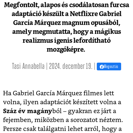
Megfontolt, alapos és csodálatosan furcsa
adaptáció készült a Netflixre Gabriel
García Márquez magnum opusából,
amely megmutatta, hogy a mágikus
realizmus igenis lefordítható
mozgóképre.
Tasi Annabella | 2024. december 19. |
Megosztás
Ha
Gabriel García
Márquez filmes lett
volna, ilyen adaptációt készített volna a
Száz év magány
ból – gyakran ez járt a
fejemben, miközben a sorozatot néztem.
Persze csak találgatni lehet arról, hogy a