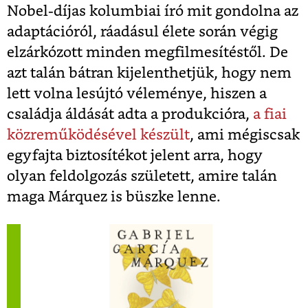
Nobel-díjas kolumbiai író mit gondolna az
adaptációról, ráadásul élete során végig
elzárkózott minden megfilmesítéstől. De
azt talán bátran kijelenthetjük, hogy nem
lett volna lesújtó véleménye, hiszen a
családja áldását adta a produkcióra,
a fiai
közreműködésével készült
, ami mégiscsak
egyfajta biztosítékot jelent arra, hogy
olyan feldolgozás született, amire talán
maga Márquez is büszke lenne.