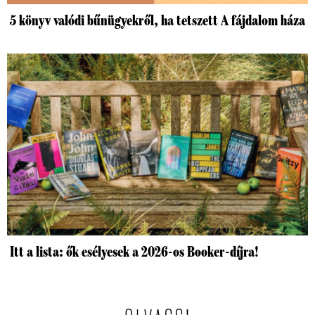
5 könyv valódi bűnügyekről, ha tetszett A fájdalom háza
Itt a lista: ők esélyesek a 2026-os Booker-díjra!