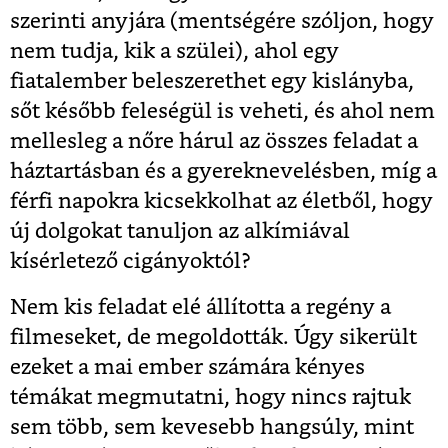
szerinti anyjára (mentségére szóljon, hogy
nem tudja, kik a szülei), ahol egy
fiatalember beleszerethet egy kislányba,
sőt később feleségül is veheti, és ahol nem
mellesleg a nőre hárul az összes feladat a
háztartásban és a gyereknevelésben, míg a
férfi napokra kicsekkolhat az életből, hogy
új dolgokat tanuljon az alkímiával
kísérletező cigányoktól?
Nem kis feladat elé állította a regény a
filmeseket, de megoldották. Úgy sikerült
ezeket a mai ember számára kényes
témákat megmutatni, hogy nincs rajtuk
sem több, sem kevesebb hangsúly, mint