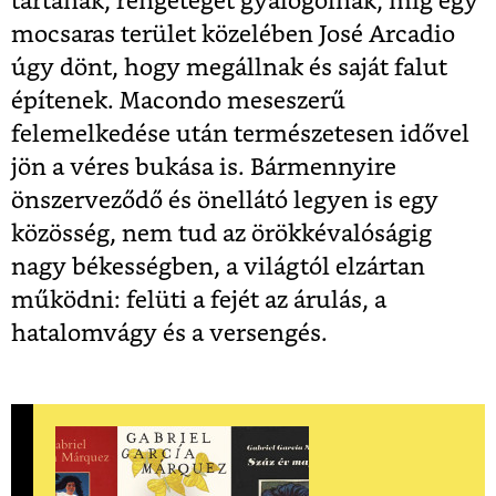
tartanak, rengeteget gyalogolnak, míg egy
mocsaras terület közelében José Arcadio
úgy dönt, hogy megállnak és saját falut
építenek. Macondo meseszerű
felemelkedése után természetesen idővel
jön a véres bukása is. Bármennyire
önszerveződő és önellátó legyen is egy
közösség, nem tud az örökkévalóságig
nagy békességben, a világtól elzártan
működni: felüti a fejét az árulás, a
hatalomvágy és a versengés.