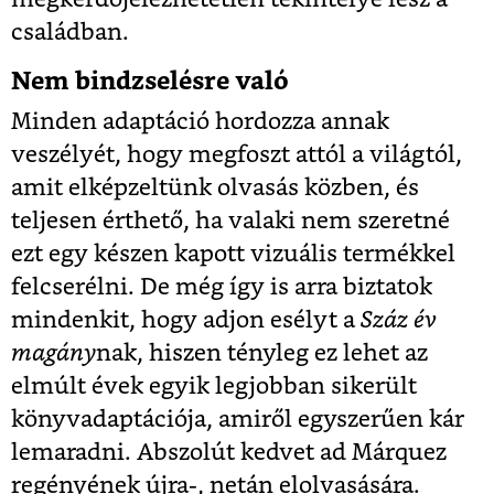
családban.
Nem bindzselésre való
Minden adaptáció hordozza annak
veszélyét, hogy megfoszt attól a világtól,
amit elképzeltünk olvasás közben, és
teljesen érthető, ha valaki nem szeretné
ezt egy készen kapott vizuális termékkel
felcserélni. De még így is arra biztatok
mindenkit, hogy adjon esélyt a
Száz év
magány
nak, hiszen tényleg ez lehet az
elmúlt évek egyik legjobban sikerült
könyvadaptációja, amiről egyszerűen kár
lemaradni. Abszolút kedvet ad Márquez
regényének újra-, netán elolvasására.