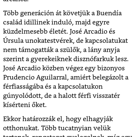
Több generáción át követjük a Buendía
család idillinek induló, majd egyre
küzdelmesebb életét. José Arcadio és
Úrsula unokatestvérek, de kapcsolatukat
nem támogatták a szülők, a lány anyja
szerint a gyerekeiknek disznófarkuk lesz.
José Arcadio közben végez egy bizonyos
Prudencio Aguilarral, amiért belegázolt a
férfiasságába és a kapcsolatukon
gúnyolódott, de a halott férfi visszatér
kísérteni őket.
Ekkor határozzák el, hogy elhagyják
otthonukat. Több tucatnyian velük