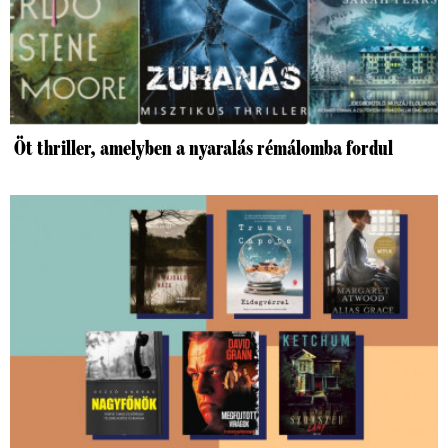
Öt thriller, amelyben a nyaralás rémálomba fordul