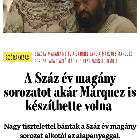
SZÁZ ÉV MAGÁNY
NETFLIX
GABRIEL GARCÍA MÁRQUEZ
MÁRQUEZ
SZÓRAKOZÁS
SOROZAT
ADAPTÁCIÓ
MÁGIKUS REALIZMUS
KOLUMBIA
A Száz év magány
sorozatot akár Márquez is
készíthette volna
Nagy tisztelettel bántak a Száz év magány
sorozat alkotói az alapanyaggal.