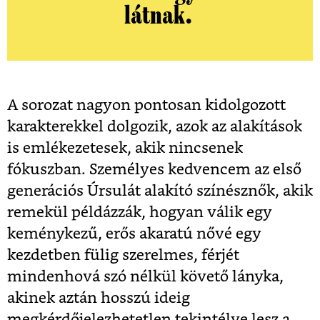
látnak.
A sorozat nagyon pontosan kidolgozott
karakterekkel dolgozik, azok az alakítások
is emlékezetesek, akik nincsenek
fókuszban. Személyes kedvencem az első
generációs Úrsulát alakító színésznők, akik
remekül példázzák, hogyan válik egy
keménykezű, erős akaratú nővé egy
kezdetben fülig szerelmes, férjét
mindenhová szó nélkül követő lányka,
akinek aztán hosszú ideig
megkérdőjelezhetetlen tekintélye lesz a