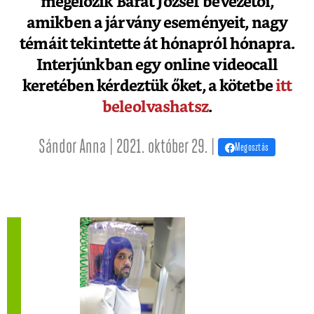
megelőzik Barát József bevezetői,
amikben a járvány eseményeit, nagy
témáit tekintette át hónapról hónapra.
Interjúnkban egy online videocall
keretében kérdeztük őket, a kötetbe
itt
beleolvashatsz
.
Sándor Anna | 2021. október 29. |
Megosztás