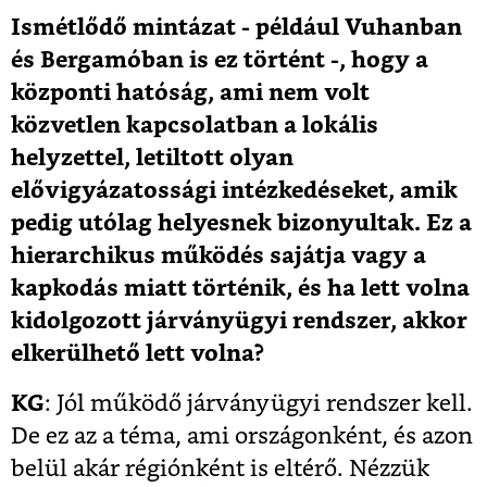
Ismétlődő mintázat - például Vuhanban
és Bergamóban is ez történt -, hogy a
központi hatóság, ami nem volt
közvetlen kapcsolatban a lokális
helyzettel, letiltott olyan
elővigyázatossági intézkedéseket, amik
pedig utólag helyesnek bizonyultak. Ez a
hierarchikus működés sajátja vagy a
kapkodás miatt történik, és ha lett volna
kidolgozott járványügyi rendszer, akkor
elkerülhető lett volna?
KG
: Jól működő járványügyi rendszer kell.
De ez az a téma, ami országonként, és azon
belül akár régiónként is eltérő. Nézzük