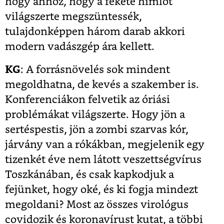
hogy ahhoz, hogy a fekete himlőt
világszerte megszüntessék,
tulajdonképpen három darab akkori
modern vadászgép ára kellett.
KG
: A forrásnövelés sok mindent
megoldhatna, de kevés a szakember is.
Konferenciákon felvetik az óriási
problémákat világszerte. Hogy jön a
sertéspestis, jön a zombi szarvas kór,
járvány van a rókákban, megjelenik egy
tizenkét éve nem látott veszettségvírus
Toszkánában, és csak kapkodjuk a
fejünket, hogy oké, és ki fogja mindezt
megoldani? Most az összes virológus
covidozik és koronavírust kutat, a többi