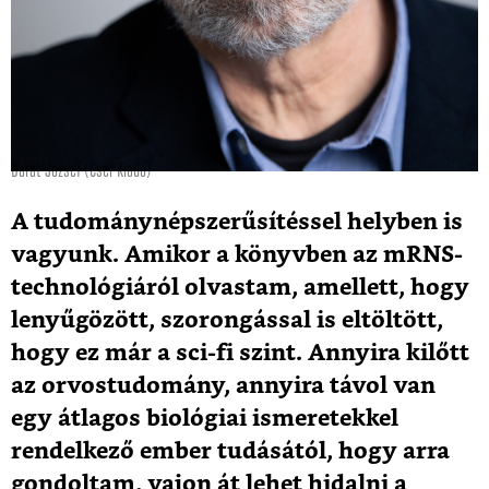
Barát József (Cser Kiadó)
A tudománynépszerűsítéssel helyben is
vagyunk. Amikor a könyvben az mRNS-
technológiáról olvastam, amellett, hogy
lenyűgözött, szorongással is eltöltött,
hogy ez már a sci-fi szint. Annyira kilőtt
az orvostudomány, annyira távol van
egy átlagos biológiai ismeretekkel
rendelkező ember tudásától, hogy arra
gondoltam, vajon át lehet hidalni a