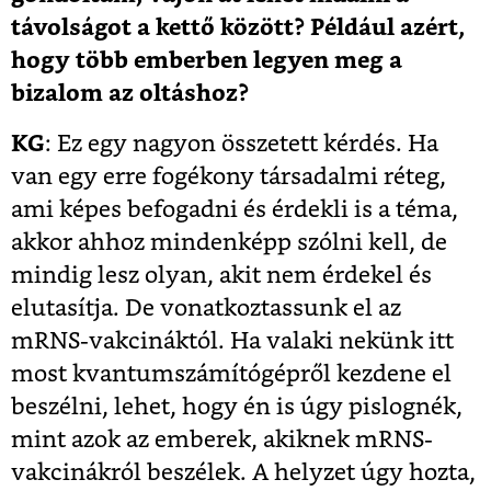
távolságot a kettő között? Például azért,
hogy több emberben legyen meg a
bizalom az oltáshoz?
KG
: Ez egy nagyon összetett kérdés. Ha
van egy erre fogékony társadalmi réteg,
ami képes befogadni és érdekli is a téma,
akkor ahhoz mindenképp szólni kell, de
mindig lesz olyan, akit nem érdekel és
elutasítja. De vonatkoztassunk el az
mRNS-vakcináktól. Ha valaki nekünk itt
most kvantumszámítógépről kezdene el
beszélni, lehet, hogy én is úgy pislognék,
mint azok az emberek, akiknek mRNS-
vakcinákról beszélek. A helyzet úgy hozta,