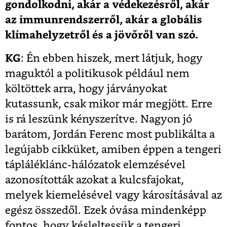
gondolkodni, akár a védekezésről, akár
az immunrendszerről, akár a globális
klímahelyzetről és a jövőről van szó.
KG
: Én ebben hiszek, mert látjuk, hogy
maguktól a politikusok például nem
költöttek arra, hogy járványokat
kutassunk, csak mikor már megjött. Erre
is rá leszünk kényszerítve. Nagyon jó
barátom, Jordán Ferenc most publikálta a
legújabb cikküket, amiben éppen a tengeri
tápláléklánc-hálózatok elemzésével
azonosították azokat a kulcsfajokat,
melyek kiemelésével vagy károsításával az
egész összedől. Ezek óvása mindenképp
fontos, hogy késleltessük a tengeri