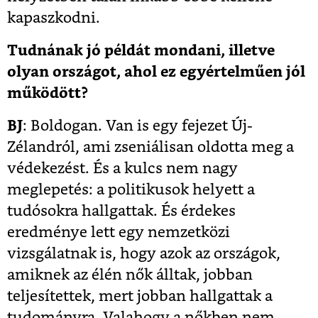
kapaszkodni.
Tudnának jó példát mondani, illetve
olyan országot, ahol ez egyértelműen jól
működött?
BJ
: Boldogan. Van is egy fejezet Új-
Zélandról, ami zseniálisan oldotta meg a
védekezést. És a kulcs nem nagy
meglepetés: a politikusok helyett a
tudósokra hallgattak. És érdekes
eredménye lett egy nemzetközi
vizsgálatnak is, hogy azok az országok,
amiknek az élén nők álltak, jobban
teljesítettek, mert jobban hallgattak a
tudományra. Valahogy a nőkben nem