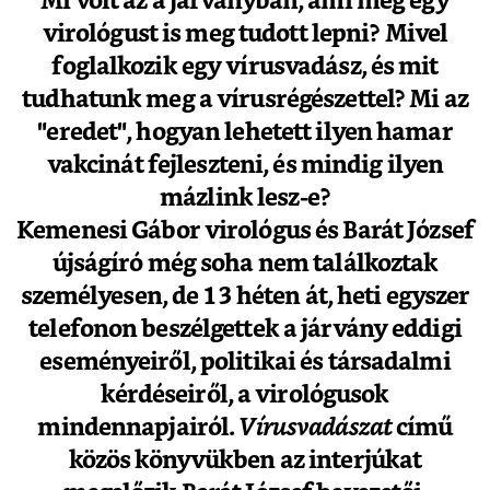
Mi volt az a járványban, ami még egy
virológust is meg tudott lepni? Mivel
foglalkozik egy vírusvadász, és mit
tudhatunk meg a vírusrégészettel? Mi az
"eredet", hogyan lehetett ilyen hamar
vakcinát fejleszteni, és mindig ilyen
mázlink lesz-e?
Kemenesi Gábor virológus és Barát József
újságíró még soha nem találkoztak
személyesen, de 13 héten át, heti egyszer
telefonon beszélgettek a járvány eddigi
eseményeiről, politikai és társadalmi
kérdéseiről, a virológusok
mindennapjairól.
Vírusvadászat
című
közös könyvükben az interjúkat