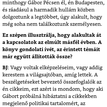
minthogy Gábor Pécsen él, én Budapesten,
és ráadásul a harmadik hullám közben
dolgoztunk a legtöbbet, úgy alakult, hogy
még soha nem találkoztunk személyesen.
Ez szépen illusztrálja, hogy alakultak át
a kapcsolatok az elmúlt másfél évben. A
könyv gondolati ívét, az érintett témáit
már együtt állították össze?
BJ
: Vagy voltak elképzeléseim, vagy addig
kerestem a világsajtóban, amíg lettek. A
beszélgetéseket bevezető összefoglalók az
én cikkeim, ezt azért is mondom, hogy aki
Gábort próbálná hibáztatni a cikkekben
megjelenő politikai tartalomért, az