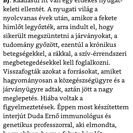
BJ
: Ráadásul itt van egy érdekes nyugat-
keleti ellentét. A nyugati világ a
nyolcvanas évek után, amikor a fekete
himlőt legyőzték, arra indult el, hogy
sikerült megszüntetni a járványokat, a
tudomány győzött, ezentúl a krónikus
betegségekkel, a rákkal, a szív-érrendszeri
megbetegedésekkel kell foglalkozni.
Visszafogták azokat a forrásokat, amiket
hagyományosan a közegészségügyre és a
járványügyre adtak, aztán jött a nagy
meglepetés. Hiába voltak a
figyelmeztetések. Éppen most készítettem
interjút Duda Ernő immunológus és
genetikus professzorral, aki elmondta,