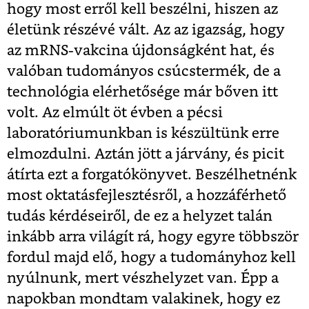
hogy most erről kell beszélni, hiszen az
életünk részévé vált. Az az igazság, hogy
az mRNS-vakcina újdonságként hat, és
valóban tudományos csúcstermék, de a
technológia elérhetősége már bőven itt
volt. Az elmúlt öt évben a pécsi
laboratóriumunkban is készültünk erre
elmozdulni. Aztán jött a járvány, és picit
átírta ezt a forgatókönyvet. Beszélhetnénk
most oktatásfejlesztésről, a hozzáférhető
tudás kérdéseiről, de ez a helyzet talán
inkább arra világít rá, hogy egyre többször
fordul majd elő, hogy a tudományhoz kell
nyúlnunk, mert vészhelyzet van. Épp a
napokban mondtam valakinek, hogy ez