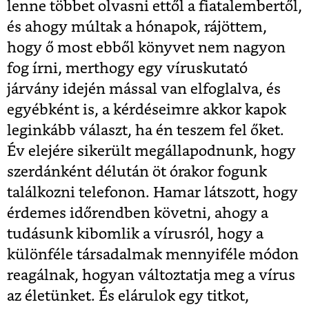
lenne többet olvasni ettől a fiatalembertől,
és ahogy múltak a hónapok, rájöttem,
hogy ő most ebből könyvet nem nagyon
fog írni, merthogy egy víruskutató
járvány idején mással van elfoglalva, és
egyébként is, a kérdéseimre akkor kapok
leginkább választ, ha én teszem fel őket.
Év elejére sikerült megállapodnunk, hogy
szerdánként délután öt órakor fogunk
találkozni telefonon. Hamar látszott, hogy
érdemes időrendben követni, ahogy a
tudásunk kibomlik a vírusról, hogy a
különféle társadalmak mennyiféle módon
reagálnak, hogyan változtatja meg a vírus
az életünket. És elárulok egy titkot,