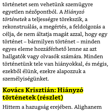
történetet sem vehetünk szemügyre
egyetlen nézőpontból. A
Hiányzó
történetek
a teljességre törekszik, a
rekonstruálás, a megértés, a feldolgozás a
célja, de nem áltatja magát azzal, hogy egy
történet – bármilyen történet – minden
egyes eleme hozzáférhető lenne az azt
hallgatók vagy olvasók számára. Minden
történetünk tele van hiányokkal, és mégis,
ezekből élünk, ezekre alapozzuk a
személyiségünket.
Kovács Krisztián: Hiányzó
történetek (részlet)
Hittem a hazugság erejében. Alighanem