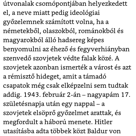
útvonalak csomópontjában helyezkedett
el, a neve miatt pedig ideológiai
győzelemnek számított volna, ha a
németekből, olaszokból, románokból és
magyarokból álló hadsereg képes
benyomulni az éhező és fegyverhiányban
szenvedő szovjetek védte falak közé. A
szovjetek azonban ismerték a várost és azt
a rémisztő hideget, amit a támadó
csapatok még csak elképzelni sem tudtak
addig. 1943. február 2-án – nagyapám 17.
születésnapja után egy nappal – a
szovjetek elsöprő győzelmet arattak, és
megfordult a háború menete. Hitler
utasításba adta többek közt Baldur von