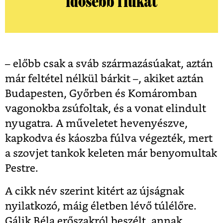
idősebb fiúkat
– előbb csak a sváb származásúakat, aztán
már feltétel nélkül bárkit –, akiket aztán
Budapesten, Győrben és Komáromban
vagonokba zsúfoltak, és a vonat elindult
nyugatra. A műveletet hevenyészve,
kapkodva és káoszba fúlva végezték, mert
a szovjet tankok keleten már benyomultak
Pestre.
A cikk név szerint kitért az újságnak
nyilatkozó, máig életben lévő túlélőre.
Gálik Béla erőszakról beszélt, annak