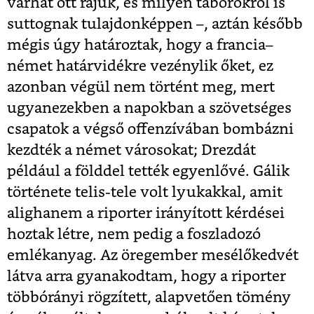
várhat ott rájuk, és milyen táborokról is
suttognak tulajdonképpen –, aztán később
mégis úgy határoztak, hogy a francia–
német határvidékre vezénylik őket, ez
azonban végül nem történt meg, mert
ugyanezekben a napokban a szövetséges
csapatok a végső offenzívában bombázni
kezdték a német városokat; Drezdát
például a földdel tették egyenlővé. Gálik
története telis-tele volt lyukakkal, amit
alighanem a riporter irányított kérdései
hoztak létre, nem pedig a foszladozó
emlékanyag. Az öregember mesélőkedvét
látva arra gyanakodtam, hogy a riporter
többórányi rögzített, alapvetően tömény