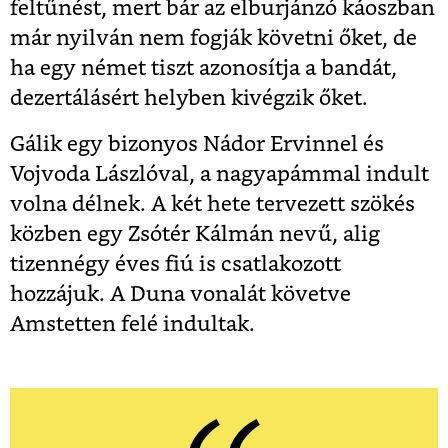
feltűnést, mert bár az elburjánzó káoszban
már nyilván nem fogják követni őket, de
ha egy német tiszt azonosítja a bandát,
dezertálásért helyben kivégzik őket.
Gálik egy bizonyos Nádor Ervinnel és
Vojvoda Lászlóval, a nagyapámmal indult
volna délnek. A két hete tervezett szökés
közben egy Zsótér Kálmán nevű, alig
tizennégy éves fiú is csatlakozott
hozzájuk. A Duna vonalát követve
Amstetten felé indultak.