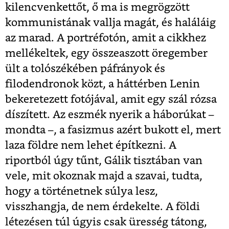
kilencvenkettőt, ő ma is megrögzött
kommunistának vallja magát, és haláláig
az marad. A portréfotón, amit a cikkhez
mellékeltek, egy összeaszott öregember
ült a tolószékében páfrányok és
filodendronok közt, a háttérben Lenin
bekeretezett fotójával, amit egy szál rózsa
díszített. Az eszmék nyerik a háborúkat –
mondta –, a fasizmus azért bukott el, mert
laza földre nem lehet építkezni. A
riportból úgy tűnt, Gálik tisztában van
vele, mit okoznak majd a szavai, tudta,
hogy a történetnek súlya lesz,
visszhangja, de nem érdekelte. A földi
létezésen túl úgyis csak üresség tátong,