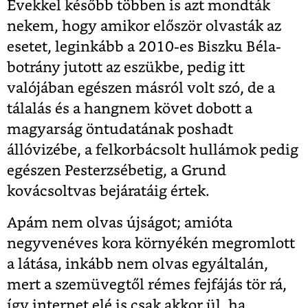
Évekkel később többen is azt mondták
nekem, hogy amikor először olvasták az
esetet, leginkább a 2010-es Biszku Béla-
botrány jutott az eszükbe, pedig itt
valójában egészen másról volt szó, de a
tálalás és a hangnem követ dobott a
magyarság öntudatának poshadt
állóvizébe, a felkorbácsolt hullámok pedig
egészen Pesterzsébetig, a Grund
kovácsoltvas bejáratáig értek.
Apám nem olvas újságot; amióta
negyvenéves kora környékén megromlott
a látása, inkább nem olvas egyáltalán,
mert a szemüvegtől rémes fejfájás tör rá,
így internet elé is csak akkor ül, ha