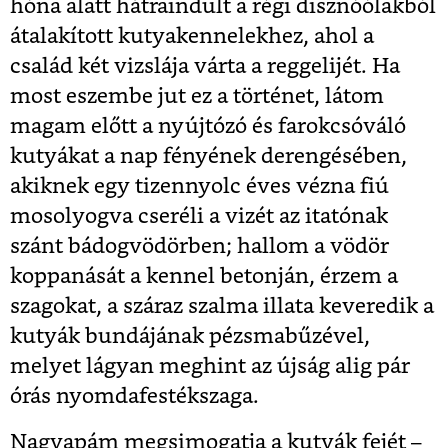
hóna alatt hátraindult a régi disznóólakból
átalakított kutyakennelekhez, ahol a
család két vizslája várta a reggelijét. Ha
most eszembe jut ez a történet, látom
magam előtt a nyújtózó és farokcsóváló
kutyákat a nap fényének derengésében,
akiknek egy tizennyolc éves vézna fiú
mosolyogva cseréli a vizét az itatónak
szánt bádogvödörben; hallom a vödör
koppanását a kennel betonján, érzem a
szagokat, a száraz szalma illata keveredik a
kutyák bundájának pézsmabűzével,
melyet lágyan meghint az újság alig pár
órás nyomdafestékszaga.
Nagyapám megsimogatja a kutyák fejét –