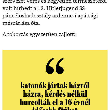
szervezet véres és kegyetlen természetéről
volt hírhedt a 12. Hitlerjugend SS-
páncéloshadosztály ardenne-i apátsági
mészárlása óta.
A toborzás egyszerűen zajlott:
katonák jártak házról
házra, kérdés nélkül
hurcolták el a 16 évnél