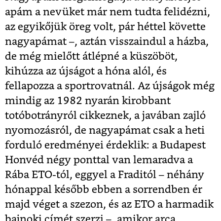
apám a nevüket már nem tudta felidézni,
az egyikőjük öreg volt, pár héttel követte
nagyapámat –, aztán visszaindul a házba,
de még mielőtt átlépné a küszöböt,
kihúzza az újságot a hóna alól, és
fellapozza a sportrovatnál. Az újságok még
mindig az 1982 nyarán kirobbant
totóbotrányról cikkeznek, a javában zajló
nyomozásról, de nagyapámat csak a heti
forduló eredményei érdeklik: a Budapest
Honvéd négy ponttal van lemaradva a
Rába ETO-tól, eggyel a Fraditól – néhány
hónappal később ebben a sorrendben ér
majd véget a szezon, és az ETO a harmadik
bajnoki címét szerzi –, amikor arca