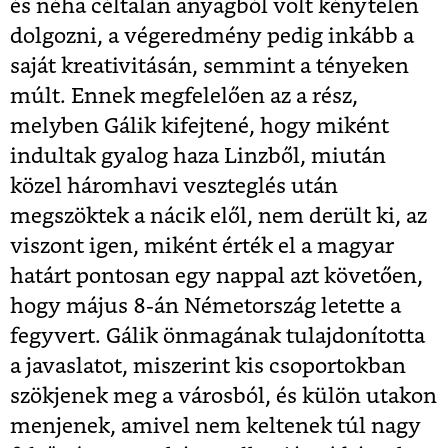
és néha céltalan anyagból volt kénytelen
dolgozni, a végeredmény pedig inkább a
saját kreativitásán, semmint a tényeken
múlt. Ennek megfelelően az a rész,
melyben Gálik kifejtené, hogy miként
indultak gyalog haza Linzből, miután
közel háromhavi veszteglés után
megszöktek a nácik elől, nem derült ki, az
viszont igen, miként érték el a magyar
határt pontosan egy nappal azt követően,
hogy május 8-án Németország letette a
fegyvert. Gálik önmagának tulajdonította
a javaslatot, miszerint kis csoportokban
szökjenek meg a városból, és külön utakon
menjenek, amivel nem keltenek túl nagy