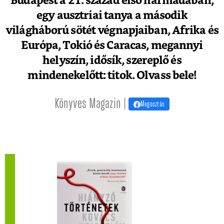
Budapest a 21. század első harmadában,
egy ausztriai tanya a második
világháború sötét végnapjaiban, Afrika és
Európa, Tokió és Caracas, megannyi
helyszín, idősík, szereplő és
mindenekelőtt: titok. Olvass bele!
Könyves Magazin |
Megosztás