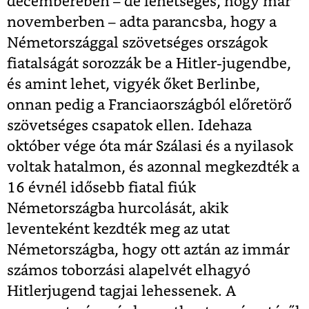
decemberében – de lehetséges, hogy már
novemberben – adta parancsba, hogy a
Németországgal szövetséges országok
fiatalságát sorozzák be a Hitler-jugendbe,
és amint lehet, vigyék őket Berlinbe,
onnan pedig a Franciaországból előretörő
szövetséges csapatok ellen. Idehaza
október vége óta már Szálasi és a nyilasok
voltak hatalmon, és azonnal megkezdték a
16 évnél idősebb fiatal fiúk
Németországba hurcolását, akik
leventeként kezdték meg az utat
Németországba, hogy ott aztán az immár
számos toborzási alapelvét elhagyó
Hitlerjugend tagjai lehessenek. A