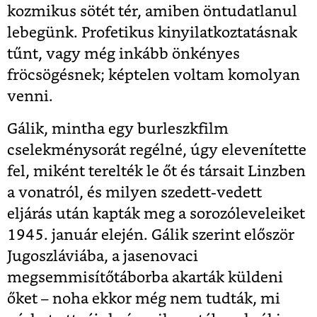
kozmikus sötét tér, amiben öntudatlanul
lebegünk. Profetikus kinyilatkoztatásnak
tűnt, vagy még inkább önkényes
fröcsögésnek; képtelen voltam komolyan
venni.
Gálik, mintha egy burleszkfilm
cselekménysorát regélné, úgy elevenítette
fel, miként terelték le őt és társait Linzben
a vonatról, és milyen szedett-vedett
eljárás után kapták meg a sorozóleveleiket
1945. január elején. Gálik szerint először
Jugoszláviába, a jasenovaci
megsemmisítőtáborba akarták küldeni
őket – noha ekkor még nem tudták, mi