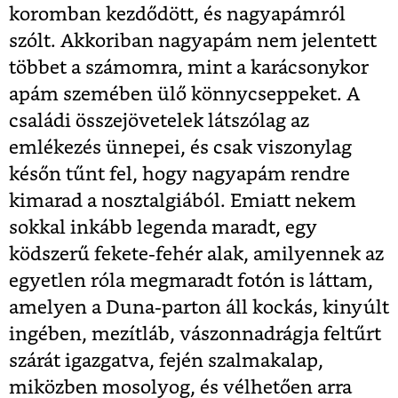
koromban kezdődött, és nagyapámról
szólt. Akkoriban nagyapám nem jelentett
többet a számomra, mint a karácsonykor
apám szemében ülő könnycseppeket. A
családi összejövetelek látszólag az
emlékezés ünnepei, és csak viszonylag
későn tűnt fel, hogy nagyapám rendre
kimarad a nosztalgiából. Emiatt nekem
sokkal inkább legenda maradt, egy
ködszerű fekete-fehér alak, amilyennek az
egyetlen róla megmaradt fotón is láttam,
amelyen a Duna-parton áll kockás, kinyúlt
ingében, mezítláb, vászonnadrágja feltűrt
szárát igazgatva, fején szalmakalap,
miközben mosolyog, és vélhetően arra