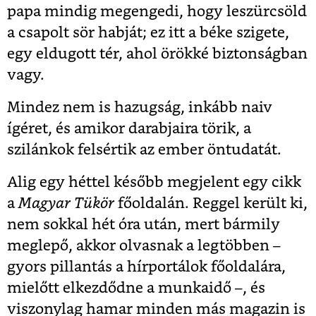
papa mindig megengedi, hogy leszürcsöld
a csapolt sör habját; ez itt a béke szigete,
egy eldugott tér, ahol örökké biztonságban
vagy.
Mindez nem is hazugság, inkább naiv
ígéret, és amikor darabjaira törik, a
szilánkok felsértik az ember öntudatát.
Alig egy héttel később megjelent egy cikk
a
Magyar Tükör
főoldalán. Reggel került ki,
nem sokkal hét óra után, mert bármily
meglepő, akkor olvasnak a legtöbben –
gyors pillantás a hírportálok főoldalára,
mielőtt elkezdődne a munkaidő –, és
viszonylag hamar minden más magazin is