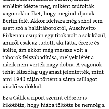
emlékét idézte meg, miként zsúfolták
vagonokba őket, hogy meginduljanak
Berlin felé. Akkor idehaza még sehol sem
esett szó a haláltáborokról, Auschwitz-
Birkenau csupán egy titok volt a sok közül,
amiről csak az tudott, aki látta, érezte és
átélte, ám ekkor még messze volt a
táborok felszabadítása, melyek létét a
nácik nem verték nagy dobra. A vagonok
tehát látszólag ugyanazt jelentették, mint
ami 1943 táján történt a sárga csillagot
viselő zsidókkal.
Ez a Gálik a riport szerint először is
kikötötte, hogy hiába töltötte be nemrég a