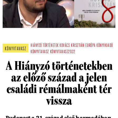
HIÁNYZÓ TÖRTÉNETEK
KOVÁCS KRISZTIÁN
EURÓPA KÖNYVKIADÓ
KÖNYVTAVASZ
KÖNYVTAVASZ
KÖNYVTAVASZ2022
A Hiányzó történetekben
az előző század a jelen
családi rémálmaként tér
vissza