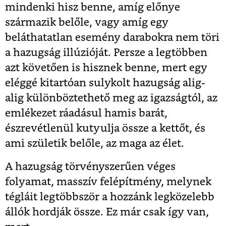
mindenki hisz benne, amíg előnye
származik belőle, vagy amíg egy
beláthatatlan esemény darabokra nem töri
a hazugság illúzióját. Persze a legtöbben
azt követően is hisznek benne, mert egy
eléggé kitartóan sulykolt hazugság alig-
alig különböztethető meg az igazságtól, az
emlékezet ráadásul hamis barát,
észrevétlenül kutyulja össze a kettőt, és
ami születik belőle, az maga az élet.
A hazugság törvényszerűen véges
folyamat, masszív felépítmény, melynek
tégláit legtöbbször a hozzánk legközelebb
állók hordják össze. Ez már csak így van,