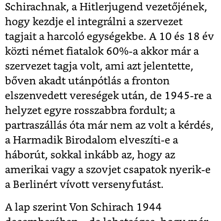
Schirachnak, a Hitlerjugend vezetőjének,
hogy kezdje el integrálni a szervezet
tagjait a harcoló egységekbe. A 10 és 18 év
közti német fiatalok 60%-a akkor már a
szervezet tagja volt, ami azt jelentette,
bőven akadt utánpótlás a fronton
elszenvedett vereségek után, de 1945-re a
helyzet egyre rosszabbra fordult; a
partraszállás óta már nem az volt a kérdés,
a Harmadik Birodalom elveszíti-e a
háborút, sokkal inkább az, hogy az
amerikai vagy a szovjet csapatok nyerik-e
a Berlinért vívott versenyfutást.
A lap szerint Von Schirach 1944