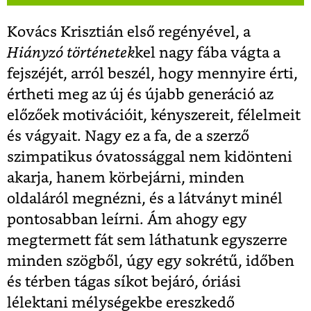
Kovács Krisztián első regényével, a
Hiányzó történetek
kel nagy fába vágta a
fejszéjét, arról beszél, hogy mennyire érti,
értheti meg az új és újabb generáció az
előzőek motivációit, kényszereit, félelmeit
és vágyait. Nagy ez a fa, de a szerző
szimpatikus óvatossággal nem kidönteni
akarja, hanem körbejárni, minden
oldaláról megnézni, és a látványt minél
pontosabban leírni. Ám ahogy egy
megtermett fát sem láthatunk egyszerre
minden szögből, úgy egy sokrétű, időben
és térben tágas síkot bejáró, óriási
lélektani mélységekbe ereszkedő