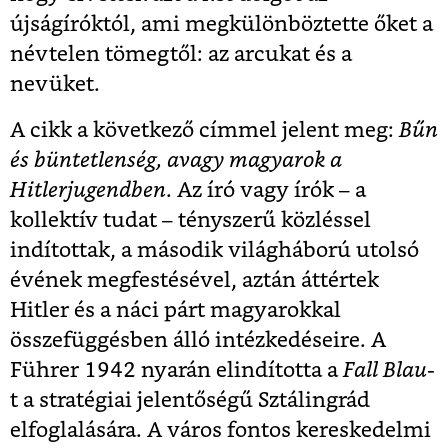
újságíróktól, ami megkülönböztette őket a
névtelen tömegtől: az arcukat és a
nevüket.
A cikk a következő címmel jelent meg:
Bűn
és büntetlenség, avagy magyarok a
Hitlerjugendben
. Az író vagy írók – a
kollektív tudat – tényszerű közléssel
indítottak, a második világháború utolsó
évének megfestésével, aztán áttértek
Hitler és a náci párt magyarokkal
összefüggésben álló intézkedéseire. A
Führer 1942 nyarán elindította a
Fall Blau
-
t a stratégiai jelentőségű Sztálingrád
elfoglalására. A város fontos kereskedelmi