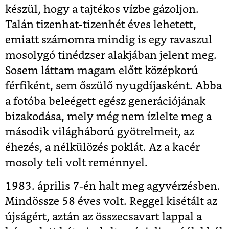
készül, hogy a tajtékos vízbe gázoljon.
Talán tizenhat-tizenhét éves lehetett,
emiatt számomra mindig is egy ravaszul
mosolygó tinédzser alakjában jelent meg.
Sosem láttam magam előtt középkorú
férfiként, sem őszülő nyugdíjasként. Abba
a fotóba beleégett egész generációjának
bizakodása, mely még nem ízlelte meg a
második világháború gyötrelmeit, az
éhezés, a nélkülözés poklát. Az a kacér
mosoly teli volt reménnyel.
1983. április 7-én halt meg agyvérzésben.
Mindössze 58 éves volt. Reggel kisétált az
újságért, aztán az összecsavart lappal a