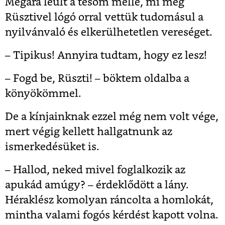
Megara leült a tesóm mellé, mi meg
Rüsztivel lógó orral vettük tudomásul a
nyilvánvaló és elkerülhetetlen vereséget.
– Tipikus! Annyira tudtam, hogy ez lesz!
– Fogd be, Rüszti! – böktem oldalba a
könyökömmel.
De a kínjainknak ezzel még nem volt vége,
mert végig kellett hallgatnunk az
ismerkedésüket is.
– Hallod, neked mivel foglalkozik az
apukád amúgy? – érdeklődött a lány.
Héraklész komolyan ráncolta a homlokát,
mintha valami fogós kérdést kapott volna.