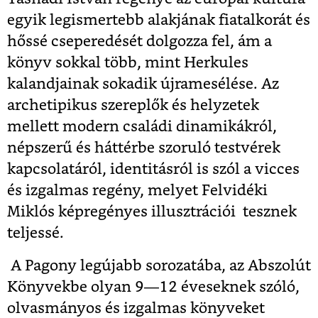
egyik legismertebb alakjának fiatalkorát és
hőssé cseperedését dolgozza fel, ám a
könyv sokkal több, mint Herkules
kalandjainak sokadik újramesélése. Az
archetipikus szereplők és helyzetek
mellett modern családi dinamikákról,
népszerű és háttérbe szoruló testvérek
kapcsolatáról, identitásról is szól a vicces
és izgalmas regény, melyet Felvidéki
Miklós képregényes illusztrációi tesznek
teljessé.
A Pagony legújabb sorozatába, az Abszolút
Könyvekbe olyan 9—12 éveseknek szóló,
olvasmányos és izgalmas könyveket