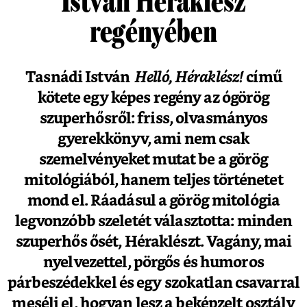
István Héraklész
regényében
Tasnádi István
Helló, Héraklész!
című
kötete egy képes regény az ógörög
szuperhősről: friss, olvasmányos
gyerekkönyv, ami nem csak
szemelvényeket mutat be a görög
mitológiából, hanem teljes történetet
mond el. Ráadásul a görög mitológia
legvonzóbb szeletét választotta: minden
szuperhős ősét, Héraklészt. Vagány, mai
nyelvezettel, pörgős és humoros
párbeszédekkel és egy szokatlan csavarral
meséli el, hogyan lesz a beképzelt osztály