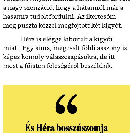
a nagy szenzáció, hogy a hátamról már a
hasamra tudok fordulni. Az ikertesóm
meg puszta kézzel megfojtott két kígyót.
Héra is eléggé kiborult a kígyói
miatt. Egy sima, megcsalt földi asszony is
képes komoly válaszcsapásokra, de itt
most a főisten feleségéről beszélünk.
És Héra bosszúszomja