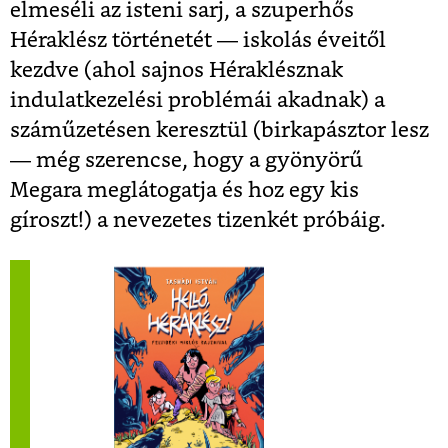
elmeséli az isteni sarj, a szuperhős
Héraklész történetét — iskolás éveitől
kezdve (ahol sajnos Héraklésznak
indulatkezelési problémái akadnak) a
száműzetésen keresztül (birkapásztor lesz
— még szerencse, hogy a gyönyörű
Megara meglátogatja és hoz egy kis
gíroszt!) a nevezetes tizenkét próbáig.