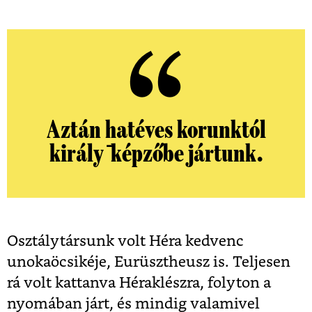
Aztán hatéves korunktól
király ̄képzőbe jártunk.
Osztálytársunk volt Héra kedvenc
unokaöcsikéje, Eurüsztheusz is. Teljesen
rá volt kattanva Héraklészra, folyton a
nyomában járt, és mindig valamivel