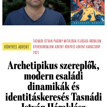
TASNÁDI ISTVÁN
PAGONY
MITOLÓGIA
IFJÚSÁGI IRODALOM
KÖNYVES ADVENT
GYEREKIRODALOM
ADVENT
KÖNYVES ADVENT
KARÁCSONY
2021
Archetipikus szereplők,
modern családi
dinamikák és
identitáskeresés Tasnádi