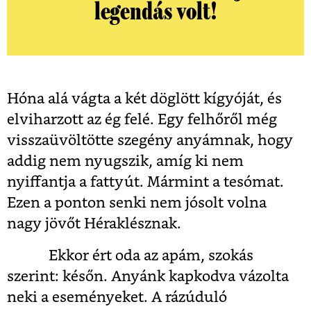
legendás volt!
Hóna alá vágta a két döglött kígyóját, és
elviharzott az ég felé. Egy felhőről még
visszaüvöltötte szegény anyámnak, hogy
addig nem nyugszik, amíg ki nem
nyiffantja a fattyút. Mármint a tesómat.
Ezen a ponton senki nem jósolt volna
nagy jövőt Héraklésznak.
Ekkor ért oda az apám, szokás
szerint: későn. Anyánk kapkodva vázolta
neki a eseményeket. A rázúduló