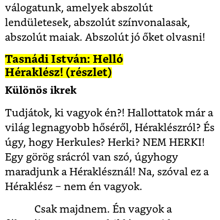
válogatunk, amelyek abszolút
lendületesek, abszolút színvonalasak,
abszolút maiak. Abszolút jó őket olvasni!
Tasnádi István: Helló
Héraklész! (részlet)
Különös ikrek
Tudjátok, ki vagyok én?! Hallottatok már a
világ legnagyobb hőséről, Héraklészról? És
úgy, hogy Herkules? Herki? NEM HERKI!
Egy görög srácról van szó, úgyhogy
maradjunk a Héraklésznál! Na, szóval ez a
Héraklész ‒ nem én vagyok.
Csak majdnem. Én vagyok a