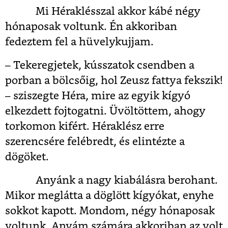
Mi Héraklésszal akkor kábé négy
hónaposak voltunk. Én akkoriban
fedeztem fel a hüvelykujjam.
– Tekeregjetek, kússzatok csendben a
porban a bölcsőig, hol Zeusz fattya fekszik!
– sziszegte Héra, mire az egyik kígyó
elkezdett fojtogatni. Üvöltöttem, ahogy
torkomon kifért. Héraklész erre
szerencsére felébredt, és elintézte a
dögöket.
Anyánk a nagy kiabálásra berohant.
Mikor meglátta a döglött kígyókat, enyhe
sokkot kapott. Mondom, négy hónaposak
voltunk. Anyám számára akkoriban az volt