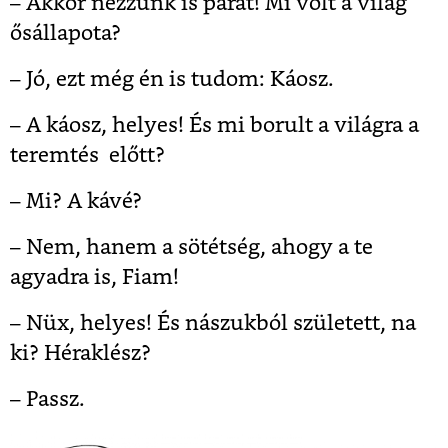
– Akkor nézzünk is párat! Mi volt a világ
ősállapota?
– Jó, ezt még én is tudom: Káosz.
– A káosz, helyes! És mi borult a világra a
teremtés előtt?
– Mi? A kávé?
– Nem, hanem a sötétség, ahogy a te
agyadra is, Fiam!
– Nüx, helyes! És nászukból született, na
ki? Héraklész?
– Passz.