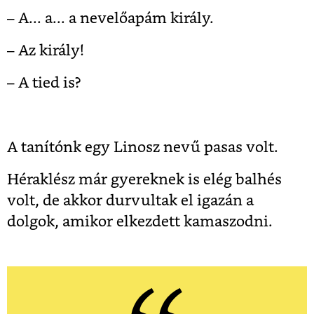
– A... a... a nevelőapám király.
– Az király!
– A tied is?
A tanítónk egy Linosz nevű pasas volt.
Héraklész már gyereknek is elég balhés
volt, de akkor durvultak el igazán a
dolgok, amikor elkezdett kamaszodni.