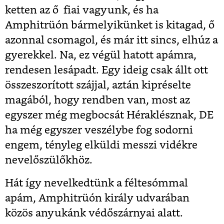
ketten az ő fiai vagyunk, és ha
Amphitrüón bármelyikünket is kitagad, ő
azonnal csomagol, és már itt sincs, elhúz a
gyerekkel. Na, ez végül hatott apámra,
rendesen lesápadt. Egy ideig csak állt ott
összeszorított szájjal, aztán kipréselte
magából, hogy rendben van, most az
egyszer még megbocsát Héraklésznak, DE
ha még egyszer veszélybe fog sodorni
engem, tényleg elküldi messzi vidékre
nevelőszülőkhöz.
Hát így nevelkedtünk a féltesómmal
apám, Amphitrüón király udvarában
közös anyukánk védőszárnyai alatt.