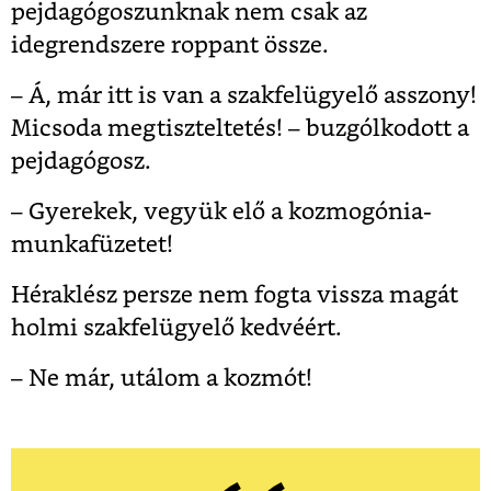
pejdagógoszunknak nem csak az
idegrendszere roppant össze.
– Á, már itt is van a szakfelügyelő asszony!
Micsoda megtiszteltetés! – buzgólkodott a
pejdagógosz.
– Gyerekek, vegyük elő a kozmogónia-
munkafüzetet!
Héraklész persze nem fogta vissza magát
holmi szakfelügyelő kedvéért.
– Ne már, utálom a kozmót!