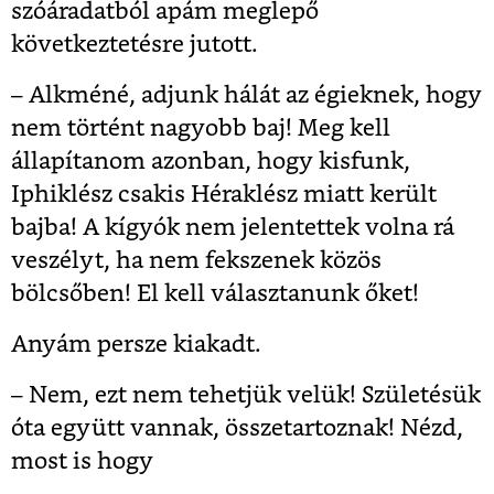
szóáradatból apám meglepő
következtetésre jutott.
– Alkméné, adjunk hálát az égieknek, hogy
nem történt nagyobb baj! Meg kell
állapítanom azonban, hogy kisfunk,
Iphiklész csakis Héraklész miatt került
bajba! A kígyók nem jelentettek volna rá
veszélyt, ha nem fekszenek közös
bölcsőben! El kell választanunk őket!
Anyám persze kiakadt.
– Nem, ezt nem tehetjük velük! Születésük
óta együtt vannak, összetartoznak! Nézd,
most is hogy