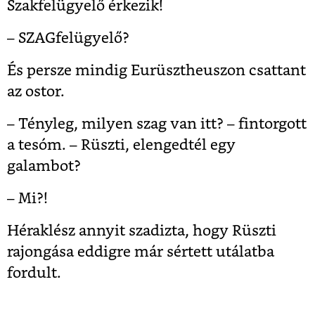
Szakfelügyelő érkezik!
– SZAGfelügyelő?
És persze mindig Eurüsztheuszon csattant
az ostor.
– Tényleg, milyen szag van itt? – fintorgott
a tesóm. – Rüszti, elengedtél egy
galambot?
– Mi?!
Héraklész annyit szadizta, hogy Rüszti
rajongása eddigre már sértett utálatba
fordult.