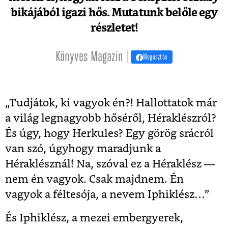
bikájából igazi hős. Mutatunk belőle egy
részletet!
Könyves Magazin |
Megosztás
„Tudjátok, ki vagyok én?! Hallottatok már
a világ legnagyobb hőséről, Héraklészról?
És úgy, hogy Herkules? Egy görög srácról
van szó, úgyhogy maradjunk a
Héraklésznál! Na, szóval ez a Héraklész —
nem én vagyok. Csak majdnem. Én
vagyok a féltesója, a nevem Iphiklész…”
És Iphiklész, a mezei embergyerek,