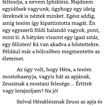
féltesója, a nevem Iphiklész. Majdnem
egyidősek vagyunk, úgyhogy egy ideig
ikreknek is néztek minket. Egész addig,
amíg tesóm így kipattintotta magát. Én
egy egyszerű földi halandó vagyok, pont,
mint ti. A bátyám viszont egy igazi sztár,
egy félisten! Rá van akadva a hőstettekre.
Például már a bölcsőben megmentette az
életemet.
Az úgy volt, hogy Héra, a tesóm
mostohaanyja, vagyis hát az apjának,
Zeusznak a mostani felesége… Értitek
vagy lerajzoljam? Na jó!
Szóval Héraklésznak Zeusz az apja és