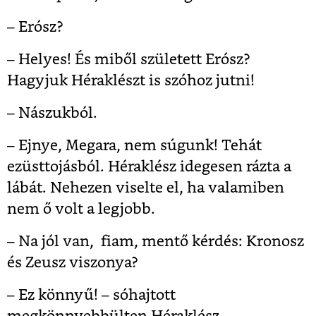
– Erósz?
– Helyes! És miből született Erósz?
Hagyjuk Héraklészt is szóhoz jutni!
– Nászukból.
– Ejnye, Megara, nem súgunk! Tehát
ezüsttojásból. Héraklész idegesen rázta a
lábát. Nehezen viselte el, ha valamiben
nem ő volt a legjobb.
– Na jól van, fiam, mentő kérdés: Kronosz
és Zeusz viszonya?
– Ez könnyű! – sóhajtott