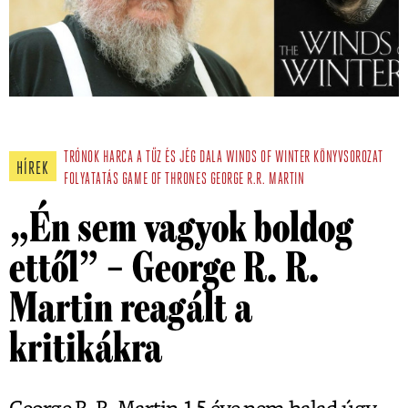
TRÓNOK HARCA
A TŰZ ÉS JÉG DALA
WINDS OF WINTER
KÖNYVSOROZAT
HÍREK
FOLYATATÁS
GAME OF THRONES
GEORGE R.R. MARTIN
„Én sem vagyok boldog
ettől” – George R. R.
Martin reagált a
kritikákra