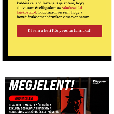
küldése céljából kezelje. Kijelentem, hogy
elolvastam és elfogadom az
Adatkezelési
tájékoztatót
. Tudomásul veszem, hogy a
hozzájárulásomat bármikor visszavonhatom.