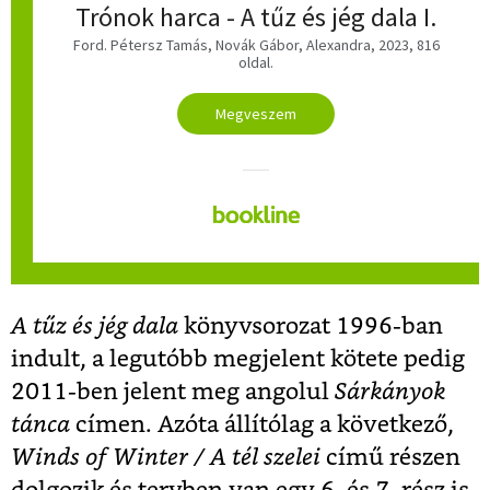
Trónok harca - A tűz és jég dala I.
Ford. Pétersz Tamás
,
Novák Gábor, Alexandra, 2023, 816
oldal.
Megveszem
A tűz és jég dala
könyvsorozat 1996-ban
indult, a legutóbb megjelent kötete pedig
2011-ben jelent meg angolul
Sárkányok
tánca
címen. Azóta állítólag a következő,
Winds of Winter /
A tél szelei
című részen