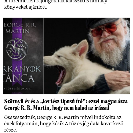
A türelmetlen rajongóknak klasszikus fantasy
könyveket ajánlott.
Szörnyű év és a „kertész típusú író”: ezzel magyarázza
George R. R. Martin, hogy nem halad az írással
Összeszedtük, George R. R. Martin mivel indokolta az
évek folyamán, hogy késik A tűz és jég dala következő
része.