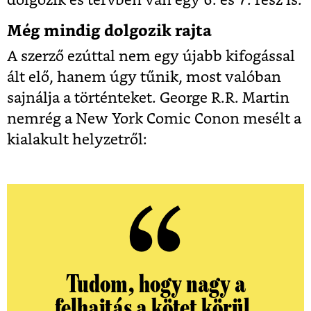
dolgozik és tervben van egy 6. és 7. rész is.
Még mindig dolgozik rajta
A szerző ezúttal nem egy újabb kifogással
ált elő, hanem úgy tűnik, most valóban
sajnálja a történteket. George R.R. Martin
nemrég a New York Comic Conon mesélt a
kialakult helyzetről:
Tudom, hogy nagy a
felhajtás a kötet körül,