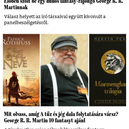
Élőben szólt be egy dühös fantasy-rajongó George R. R.
Martinnak
Válasz helyett az író társaival együtt kivonult a
panelbeszélgetésről.
Mit olvass, amíg A tűz és jég dala folytatására vársz?
George R. R. Martin 10 fantasyt ajánl