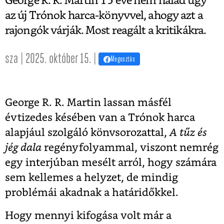
George R. R. Martin 15 éve nem halad úgy
az új Trónok harca-könyvvel, ahogy azt a
rajongók várják. Most reagált a kritikákra.
sza | 2025. október 15. |
Megosztás
George R. R. Martin lassan másfél
évtizedes késében van a Trónok harca
alapjául szolgáló könvsorozattal,
A tűz és
jég dala
regényfolyammal, viszont nemrég
egy interjúban mesélt arról, hogy számára
sem kellemes a helyzet, de mindig
problémái akadnak a határidőkkel.
Hogy mennyi kifogása volt már a