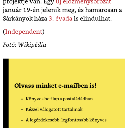
projektje van. Egy
új előzménysorozat
január 19-én jelenik meg, és hamarosan a
Sárkányok háza
3. évada
is elindulhat.
(
Independent
)
Fotó: Wikipédia
Olvass minket e-mailben is!
Könyves hetilap a postaládádban
Kézzel válogatott tartalmak
A legérdekesebb, legfontosabb könyves