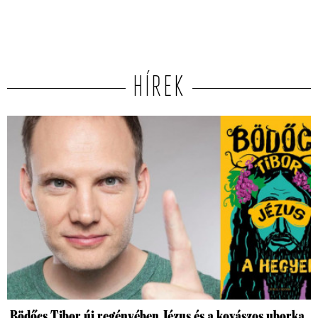
HÍREK
Bödőcs Tibor új regényében Jézus és a kovászos uborka