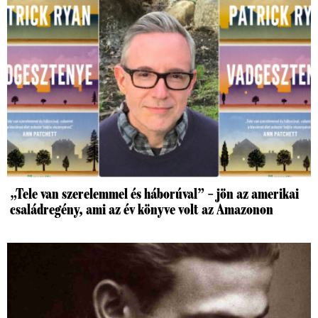
„Tele van szerelemmel és háborúval” – jön az amerikai
családregény, ami az év könyve volt az Amazonon