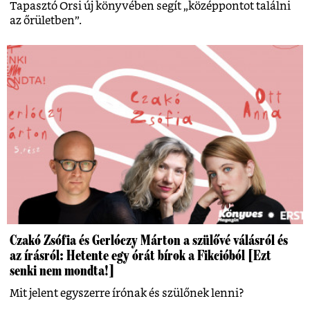
Tapasztó Orsi új könyvében segít „középpontot találni
az őrületben”.
Czakó Zsófia és Gerlóczy Márton a szülővé válásról és
az írásról: Hetente egy órát bírok a Fikcióból [Ezt
senki nem mondta!]
Mit jelent egyszerre írónak és szülőnek lenni?