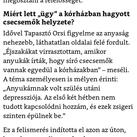
megosztani a felelősséget.
Miért lett „ügy” a kórházban hagyott
csecsemők helyzete?
Idővel Tapasztó Orsi figyelme az anyaság
nehezebb, láthatatlan oldalai felé fordult.
„Éjszakákat virrasztottam, amikor
anyukák írták, hogy síró csecsemők
vannak egyedül a kórházakban” – meséli.
A téma személyesen is mélyen érinti:
„Anyukámnak volt szülés utáni
depressziója. Az első két hétben nem
tudott kapcsolódni hozzám, és ezek zsigeri
szinten épülnek be.”
Ez a felismerés indította el azon az úton,