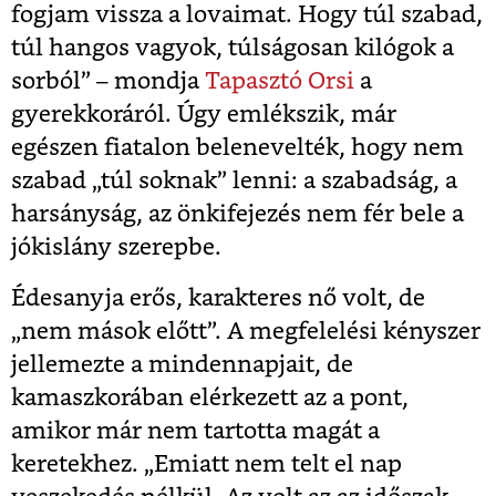
fogjam vissza a lovaimat. Hogy túl szabad,
túl hangos vagyok, túlságosan kilógok a
sorból” – mondja
Tapasztó Orsi
a
gyerekkoráról. Úgy emlékszik, már
egészen fiatalon belenevelték, hogy nem
szabad „túl soknak” lenni: a szabadság, a
harsányság, az önkifejezés nem fér bele a
jókislány szerepbe.
Édesanyja erős, karakteres nő volt, de
„nem mások előtt”. A megfelelési kényszer
jellemezte a mindennapjait, de
kamaszkorában elérkezett az a pont,
amikor már nem tartotta magát a
keretekhez. „Emiatt nem telt el nap