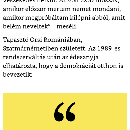
veszekedés nélkül. Az volt az az időszak,
amikor először mertem nemet mondani,
amikor megpróbáltam kilépni abból, amit
belém neveltek” – meséli.
Tapasztó Orsi Romániában,
Szatmárnémetiben született. Az 1989-es
rendszerváltás után az édesanyja
elhatározta, hogy a demokráciát otthon is
bevezetik: