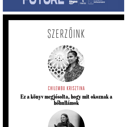
értékes akkor, ha írunk róla?
SZERZŐINK
CHILEMBU KRISZTINA
Ez a könyv megjósolta, hogy mit okoznak a
hőhullámok