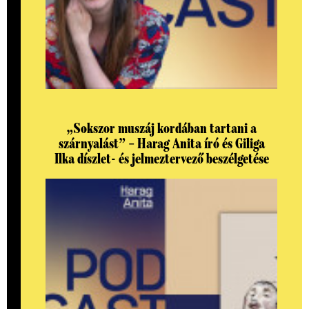
„Sokszor muszáj kordában tartani a
szárnyalást” – Harag Anita író és Giliga
Ilka díszlet- és jelmeztervező beszélgetése