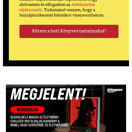
elolvastam és elfogadom az
Adatkezelési
tájékoztatót
. Tudomásul veszem, hogy a
hozzájárulásomat bármikor visszavonhatom.