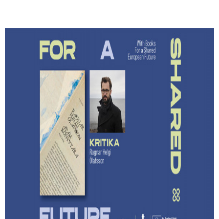
Lehet-e izgalmas egy
hagyatékfelszámolás? – Ragnar Helgi
Ólafsson: Apám könyvtára
Megmenthető-e a feledéstől mindaz, ami számunkra