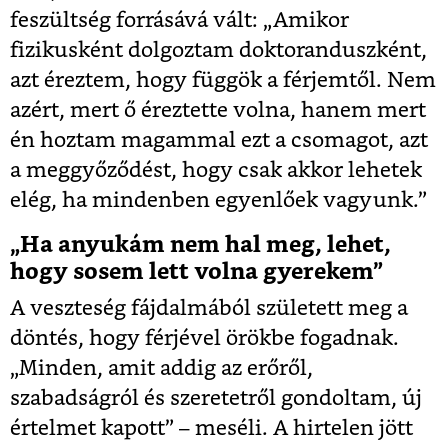
feszültség forrásává vált: „Amikor
fizikusként dolgoztam doktoranduszként,
azt éreztem, hogy függök a férjemtől. Nem
azért, mert ő éreztette volna, hanem mert
én hoztam magammal ezt a csomagot, azt
a meggyőződést, hogy csak akkor lehetek
elég, ha mindenben egyenlőek vagyunk.”
„Ha anyukám nem hal meg, lehet,
hogy sosem lett volna gyerekem”
A veszteség fájdalmából született meg a
döntés, hogy férjével örökbe fogadnak.
„Minden, amit addig az erőről,
szabadságról és szeretetről gondoltam, új
értelmet kapott” – meséli.
A hirtelen jött