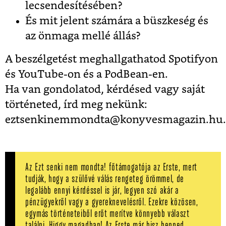
lecsendesítésében?
És mit jelent számára a büszkeség és
az önmaga mellé állás?
A beszélgetést meghallgathatod Spotifyon
és YouTube-on és a PodBean-en.
Ha van gondolatod, kérdésed vagy saját
történeted, írd meg nekünk:
eztsenkinemmondta@konyvesmagazin.hu.
Az Ezt senki nem mondta! főtámogatója az Erste, mert
tudják, hogy a szülővé válás rengeteg örömmel, de
legalább ennyi kérdéssel is jár, legyen szó akár a
pénzügyekről vagy a gyereknevelésről. Ezekre közösen,
egymás történeteiből erőt merítve könnyebb választ
találni. Higgy magadban! Az Erste már hisz benned.