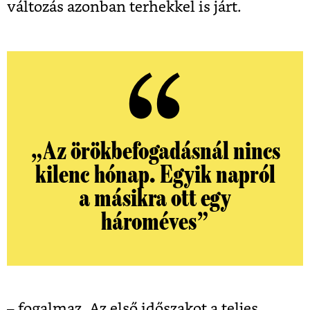
változás azonban terhekkel is járt.
„Az örökbefogadásnál nincs
kilenc hónap. Egyik napról
a másikra ott egy
hároméves”
– fogalmaz.
Az első időszakot a teljes