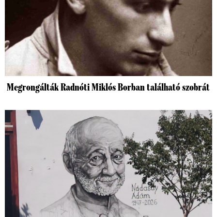
Megrongálták Radnóti Miklós Borban található szobrát