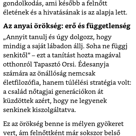
gondolkodás, ami később a felnőtt
életének és a hivatásának is az alapja lett.
Az anyai örökség: erő és függetlenség
„Annyit tanulj és úgy dolgozz, hogy
mindig a saját lábadon állj. Soha ne függj
senkitől” – ezt a tanítást hozta magával
otthonról Tapasztó Orsi. Édesanyja
számára az önállóság nemcsak
életfilozófia, hanem túlélési stratégia volt:
a család nőtagjai generációkon át
küzdöttek azért, hogy ne legyenek
senkinek kiszolgáltatva.
Ez az örökség benne is mélyen gyökeret
vert, ám felnőttként már sokszor belső