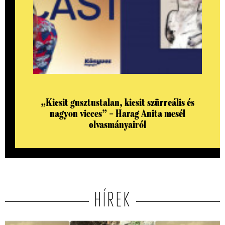
„Kicsit gusztustalan, kicsit szürreális és
nagyon vicces” – Harag Anita mesél
olvasmányairól
HÍREK