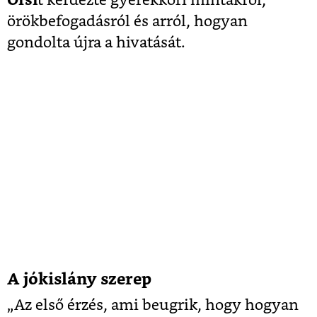
Orsi
t kérdezte gyerekkori mintákról,
örökbefogadásról és arról, hogyan
gondolta újra a hivatását.
A jókislány szerep
„Az első érzés, ami beugrik, hogy hogyan