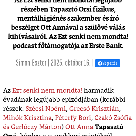
Az Ezt senki nem mondta! legújabb
részében Tapasztó Orsi fizikus,
mentálhigiénés szakember és író
beszélget Ott Annával a szülővé válás
kihívásairól. Az Ezt senki nem mondta!
podcast főtámogatója az Erste Bank.
Simon Eszter | 2025. október 16. |
Megosztás
Az
Ezt senki nem mondta!
harmadik
évadának legújabb epizódjában (korábbi
részek:
Szécsi Noémi
,
Grecsó Krisztián
,
Mihók Krisztina
,
Péterfy Bori
,
Czakó Zsófia
és Gerlóczy Márton
)
Ott Anna
Tapasztó