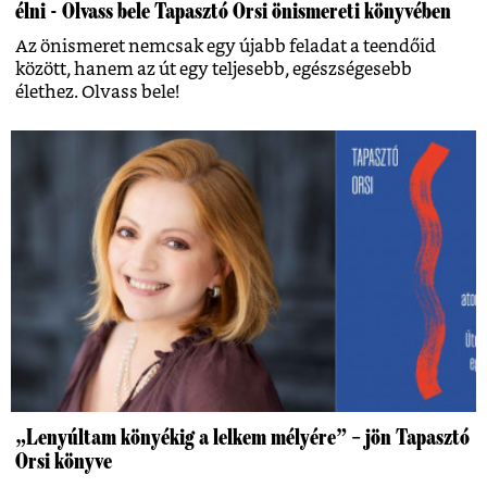
élni - Olvass bele Tapasztó Orsi önismereti könyvében
Az önismeret nemcsak egy újabb feladat a teendőid
között, hanem az út egy teljesebb, egészségesebb
élethez. Olvass bele!
„Lenyúltam könyékig a lelkem mélyére” – jön Tapasztó
Orsi könyve