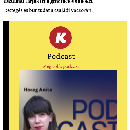
asztalnál tárják fel a generációs bűnöket
Rettegés és bűntudat a családi vacsorán.
Podcast
Még több podcast