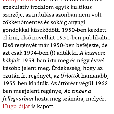
spekulatív irodalom egyik kultikus
szerzője, az indulása azonban nem volt
zökkenőmentes és sokáig anyagi
gondokkal küszködött. 1950-ben kezdett
el írni, első novelláit 1951-ben publikálta.
Első regényét már 1950-ben befejezte, de
azt csak 1994-ben (!) adták ki.
A kozmosz
bábjai
t 1953-ban írta meg és négy évvel
később jelent meg. Érdekesség, hogy az
ezután írt regényét, az
Űrlottó
t hamarabb,
1955-ben kiadták. Az áttörést végül 1962-
ben megjelent regénye,
Az ember a
fellegvárban
hozta meg számára, melyért
Hugo-díjat
is kapott.