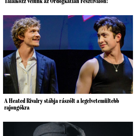
Találkozz velünk az Ördögkatlan Fesztiválon!
A Heated Rivalry stábja rászólt a legelvetemültebb
rajongókra