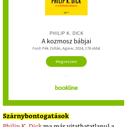
PHILIP K. DICK
A kozmosz bábjai
Ford. Pék Zoltán, Agave, 2024, 176 oldal
Megveszem
Szárnybontogatások
Philip K. Dick
ma már vitathatatlanul a