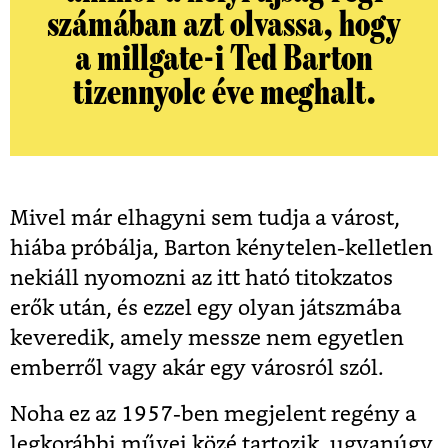
számában azt olvassa, hogy
a millgate-i Ted Barton
tizennyolc éve meghalt.
Mivel már elhagyni sem tudja a várost,
hiába próbálja, Barton kénytelen-kelletlen
nekiáll nyomozni az itt ható titokzatos
erők után, és ezzel egy olyan játszmába
keveredik, amely messze nem egyetlen
emberről vagy akár egy városról szól.
Noha ez az 1957-ben megjelent regény a
legkorábbi művei közé tartozik, ugyanúgy