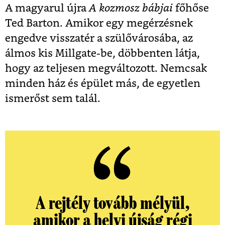
A magyarul újra
A kozmosz bábjai
főhőse
Ted Barton. Amikor egy megérzésnek
engedve visszatér a szülővárosába, az
álmos kis Millgate-be, döbbenten látja,
hogy az teljesen megváltozott. Nemcsak
minden ház és épület más, de egyetlen
ismerőst sem talál.
A rejtély tovább mélyül,
amikor a helyi újság régi