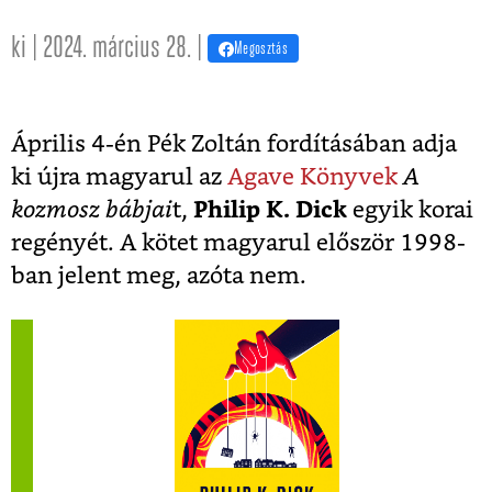
ki | 2024. március 28. |
Megosztás
Április 4-én Pék Zoltán fordításában adja
ki újra magyarul az
Agave Könyvek
A
kozmosz bábjai
t,
Philip K. Dick
egyik korai
regényét. A kötet magyarul először 1998-
ban jelent meg, azóta nem.