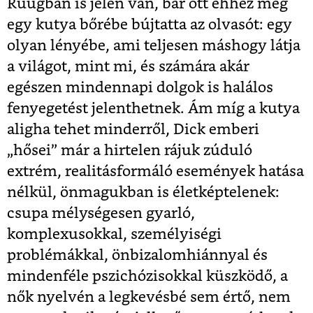
Ruugban is jelen van, bár ott ehhez még
egy kutya bőrébe bújtatta az olvasót: egy
olyan lényébe, ami teljesen máshogy látja
a világot, mint mi, és számára akár
egészen mindennapi dolgok is halálos
fenyegetést jelenthetnek. Ám míg a kutya
aligha tehet minderről, Dick emberi
„hősei” már a hirtelen rájuk zúduló
extrém, realitásformáló események hatása
nélkül, önmagukban is életképtelenek:
csupa mélységesen gyarló,
komplexusokkal, személyiségi
problémákkal, önbizalomhiánnyal és
mindenféle pszichózisokkal küszködő, a
nők nyelvén a legkevésbé sem értő, nem