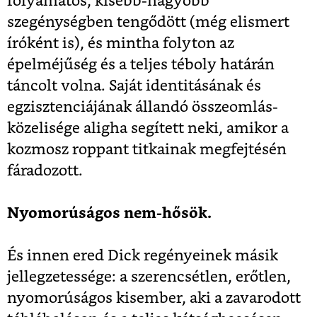
folyamatos, kisebb-nagyobb
szegénységben tengődött (még elismert
íróként is), és mintha folyton az
épelméjűség és a teljes téboly határán
táncolt volna. Saját identitásának és
egzisztenciájának állandó összeomlás-
közelisége aligha segített neki, amikor a
kozmosz roppant titkainak megfejtésén
fáradozott.
Nyomorúságos nem-hősök.
És innen ered Dick regényeinek másik
jellegzetessége: a szerencsétlen, erőtlen,
nyomorúságos kisember, aki a zavarodott