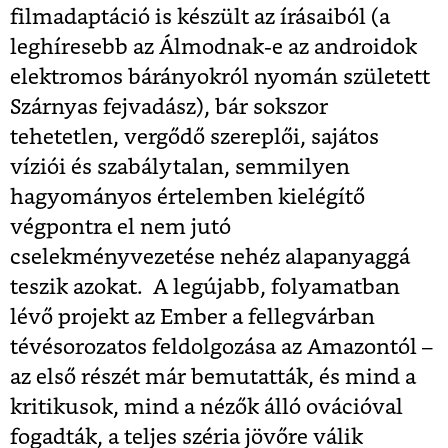
filmadaptáció is készült az írásaiból (a
leghíresebb az Álmodnak-e az androidok
elektromos bárányokról nyomán született
Szárnyas fejvadász), bár sokszor
tehetetlen, vergődő szereplői, sajátos
víziói és szabálytalan, semmilyen
hagyományos értelemben kielégítő
végpontra el nem jutó
cselekményvezetése nehéz alapanyaggá
teszik azokat. A legújabb, folyamatban
lévő projekt az Ember a fellegvárban
tévésorozatos feldolgozása az Amazontól –
az első részét már bemutatták, és mind a
kritikusok, mind a nézők álló ovációval
fogadták, a teljes széria jövőre válik