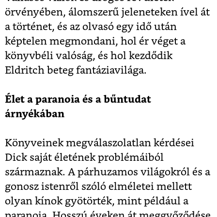
örvényében, álomszerű jeleneteken ível át
a történet, és az olvasó egy idő után
képtelen megmondani, hol ér véget a
könyvbéli valóság, és hol kezdődik
Eldritch beteg fantáziavilága.
Élet a paranoia és a bűntudat
árnyékában
Könyveinek megválaszolatlan kérdései
Dick saját életének problémáiból
származnak. A párhuzamos világokról és a
gonosz istenről szóló elméletei mellett
olyan kínok gyötörték, mint például a
paranoia. Hosszú éveken át meggyőződése