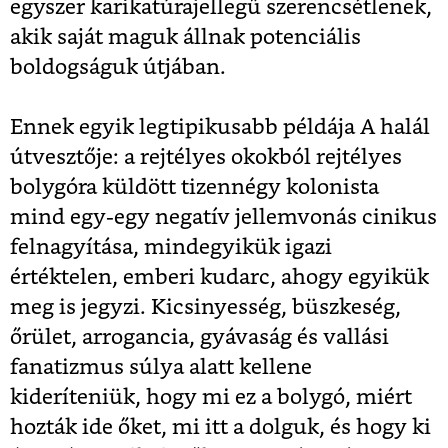
egyszer karikatúrajellegű szerencsétlenek,
akik saját maguk állnak potenciális
boldogságuk útjában.
Ennek egyik legtipikusabb példája A halál
útvesztője: a rejtélyes okokból rejtélyes
bolygóra küldött tizennégy kolonista
mind egy-egy negatív jellemvonás cinikus
felnagyítása, mindegyikük igazi
értéktelen, emberi kudarc, ahogy egyikük
meg is jegyzi. Kicsinyesség, büszkeség,
őrület, arrogancia, gyávaság és vallási
fanatizmus súlya alatt kellene
kideríteniük, hogy mi ez a bolygó, miért
hozták ide őket, mi itt a dolguk, és hogy ki