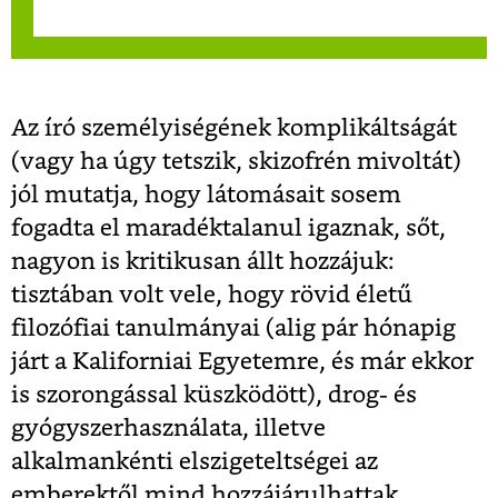
Az író személyiségének komplikáltságát
(vagy ha úgy tetszik, skizofrén mivoltát)
jól mutatja, hogy látomásait sosem
fogadta el maradéktalanul igaznak, sőt,
nagyon is kritikusan állt hozzájuk:
tisztában volt vele, hogy rövid életű
filozófiai tanulmányai (alig pár hónapig
járt a Kaliforniai Egyetemre, és már ekkor
is szorongással küszködött), drog- és
gyógyszerhasználata, illetve
alkalmankénti elszigeteltségei az
emberektől mind hozzájárulhattak