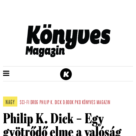
NAGY
SCI-FI
DROG
PHILIP K. DICK
D:BOOK
PKD
KÖNYVES MAGAZIN
Philip K. Dick – Egy
gyötrődő elme a valóság