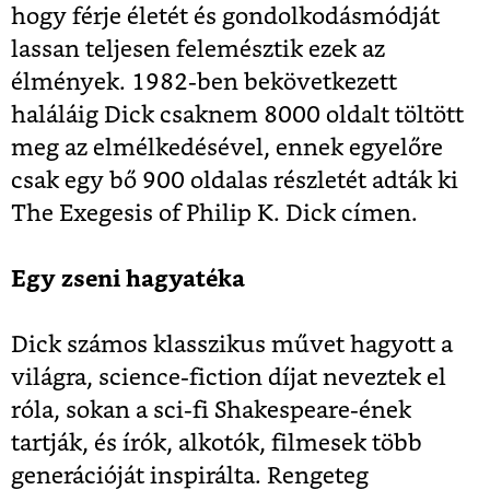
hogy férje életét és gondolkodásmódját
lassan teljesen felemésztik ezek az
élmények. 1982-ben bekövetkezett
haláláig Dick csaknem 8000 oldalt töltött
meg az elmélkedésével, ennek egyelőre
csak egy bő 900 oldalas részletét adták ki
The Exegesis of Philip K. Dick címen.
Egy zseni hagyatéka
Dick számos klasszikus művet hagyott a
világra, science-fiction díjat neveztek el
róla, sokan a sci-fi Shakespeare-ének
tartják, és írók, alkotók, filmesek több
generációját inspirálta. Rengeteg