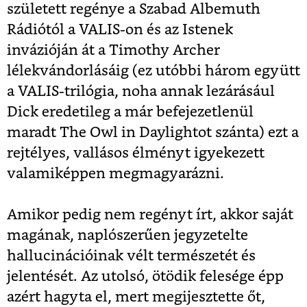
született regénye a Szabad Albemuth
Rádiótól a VALIS-on és az Istenek
invázióján át a Timothy Archer
lélekvándorlásáig (ez utóbbi három együtt
a VALIS-trilógia, noha annak lezárásául
Dick eredetileg a már befejezetlenül
maradt The Owl in Daylightot szánta) ezt a
rejtélyes, vallásos élményt igyekezett
valamiképpen megmagyarázni.
Amikor pedig nem regényt írt, akkor saját
magának, naplószerűen jegyzetelte
hallucinációinak vélt természetét és
jelentését. Az utolsó, ötödik felesége épp
azért hagyta el, mert megijesztette őt,