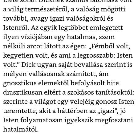
Élete során Dicknek számos látomása volt
a világ természetéről, a valóság mögötti
további, avagy igazi valóságokról és
Istenről. Az egyik legtöbbet emlegetett
ilyen víziójában egy hatalmas, szem
nélküli arcot látott az égen: „Fémből volt,
kegyetlen volt, és ami a legrosszabb: Isten
volt.” Dick ugyan saját bevallása szerint is
mélyen vallásosnak számított, ám
gnosztikus elemektől befolyásolt hite
drasztikusan eltért a szokásos tanításoktól:
szerinte a világot egy velejéig gonosz Isten
teremtette, akit a háttérben az „igazi”, jó
Isten folyamatosan igyekszik megfosztani
hatalmától.