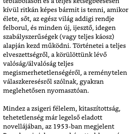
tébláboláson és a teljes kétségbeesésen
kívül ritkán képes bármit is tenni, amikor
élete, sőt, az egész világ addigi rendje
felborul, és minden új, ijesztő, idegen
szabályszerűségek (vagy teljes káosz)
alapján kezd működni. Történetei a teljes
elveszettségről, a körülöttünk lévő
valóság/álvalóság teljes
megismerhetetlenségéről, a reménytelen
válaszkeresésről szólnak, gyakran
meglehetősen nyomasztóan.
Mindez a zsigeri félelem, kitaszítottság,
tehetetlenség már legelső eladott
novellájában, az 1953-ban megjelent