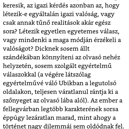
keresik, az igazi kérdés azonban az, hogy
létezik-e egyáltalán igazi valóság, vagy
csak annak tűnő realitások akár egész
sora? Létezik egyetlen egyetemes válasz,
vagy mindenki a maga módján érzékeli a
valóságot? Dicknek sosem állt
szándékában könnyíteni az olvasó nehéz
helyzetén, sosem szolgált egyértelmű
válaszokkal (a végére látszólag
egyértelművé váló Ubikban a legutolsó
oldalakon, teljesen váratlanul rántja ki a
szőnyeget az olvasó lába alól). Az ember a
fellegvárban legtöbb karakterének sorsa
éppúgy lezáratlan marad, mint ahogy a
történet nagy dilemmái sem oldódnak fel.