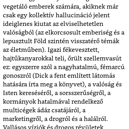
vegetáló emberek számára, akiknek már
csak egy kollektív hallucináció jelent
ideiglenes kiutat az elviselhetetlen
valóságból (az elkorcsosult emberiség és a
lepusztult Föld szintén visszatérő témák
az életműben). Igazi fékevesztett,
hajtűkanyarokkal teli, őrült szellemvasút
ez: egyszerre szól a nagyhatalmú, fémarcú
gonoszról (Dick a fent említett látomás
hatására írta meg a könyvet), a valóság és
Isten kereséséről, a sorsszerűségről, a
kormányok hatalmával rendelkező
multicégek ádáz csatájáról, a
marketingről, a drogról és a halálról.
Vallásos víziók és drogos révületek