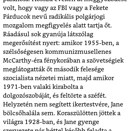
volt, hogy vagy az FBI vagy a Fekete
Párducok nevű radikális polgárjogi
mozgalom megfigyelés alatt tartja őt.
Ráadásul sok gyanúja látszólag
megerősítést nyert: amikor 1955-ben, a
szélsőségesen kommunizmusellenes
McCarthy-éra fénykorában a szövetségiek
meglátogatták őt második felesége
szocialista nézetei miatt, majd amikor
1971-ben valaki kirabolta a
dolgozószobáját, és feltörte a széfét.
Helyzetén nem segített ikertestvére, Jane
bölcsőhalála sem. Koraszülötten jöttek a
világra 1928-ban, és Jane gyenge
szervezete pár héttel később feladta a