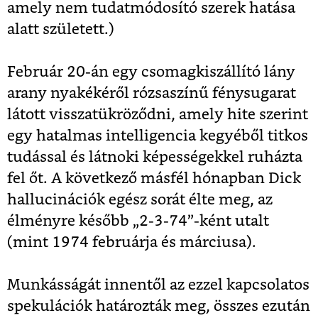
amely nem tudatmódosító szerek hatása
alatt született.)
Február 20-án egy csomagkiszállító lány
arany nyakékéről rózsaszínű fénysugarat
látott visszatükröződni, amely hite szerint
egy hatalmas intelligencia kegyéből titkos
tudással és látnoki képességekkel ruházta
fel őt. A következő másfél hónapban Dick
hallucinációk egész sorát élte meg, az
élményre később „2-3-74”-ként utalt
(mint 1974 februárja és márciusa).
Munkásságát innentől az ezzel kapcsolatos
spekulációk határozták meg, összes ezután