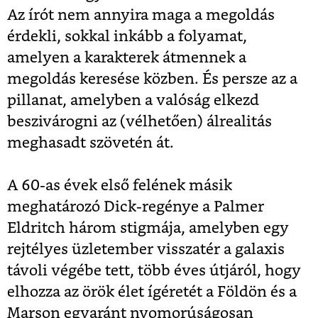
Az írót nem annyira maga a megoldás
érdekli, sokkal inkább a folyamat,
amelyen a karakterek átmennek a
megoldás keresése közben. És persze az a
pillanat, amelyben a valóság elkezd
beszivárogni az (vélhetően) álrealitás
meghasadt szövetén át.
A 60-as évek első felének másik
meghatározó Dick-regénye a Palmer
Eldritch három stigmája, amelyben egy
rejtélyes üzletember visszatér a galaxis
távoli végébe tett, több éves útjáról, hogy
elhozza az örök élet ígéretét a Földön és a
Marson egyaránt nyomorúságosan