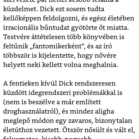
küzdelmet. Dick ezt sosem tudta
kellőképpen feldolgozni, és egész életében
irracionális bűntudat gyötörte őt miatta.
Testvére áttételesen több könyvében is
feltűnik „fantomikerként”, és az író
többször is kijelentette, hogy nővére
helyett neki kellett volna meghalnia.
A fentieken kívül Dick rendszeresen
küzdött idegrendszeri problémákkal is
(nem is beszélve a már említett
droghasználatról), és mindez aligha
meglepő módon egy zavaros, bizonytalan
életúthoz vezetett. Ötször nősült és vált el,