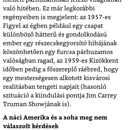
való hitében. Ez már legkorábbi
regényeiben is megjelent: az 1957-es
Figyel az égben például egy csapat
különböző hátterű és gondolkodású
ember egy részecskegyorsító hibájának
köszönhetően egy furcsa párhuzamos
valóságban ragad, az 1959-es Kizökkent
időben pedig a főszereplő ráébred, hogy
egy mesterségesen alkotott kisvárosi
realitásban tengeti napjait (hasonló
szituáció a kiindulási pontja Jim Carrey
Truman Showjának is).
A náci Amerika és a soha meg nem
válaszolt kérdések