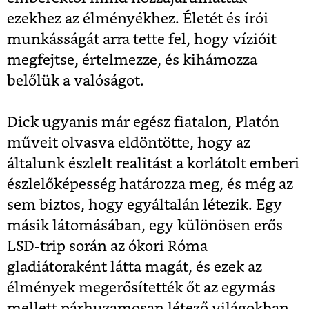
ezekhez az élményékhez. Életét és írói
munkásságát arra tette fel, hogy vízióit
megfejtse, értelmezze, és kihámozza
belőlük a valóságot.
Dick ugyanis már egész fiatalon, Platón
műveit olvasva eldöntötte, hogy az
általunk észlelt realitást a korlátolt emberi
észlelőképesség határozza meg, és még az
sem biztos, hogy egyáltalán létezik. Egy
másik látomásában, egy különösen erős
LSD-trip során az ókori Róma
gladiátoraként látta magát, és ezek az
élmények megerősítették őt az egymás
mellett párhuzamosan létező világokban