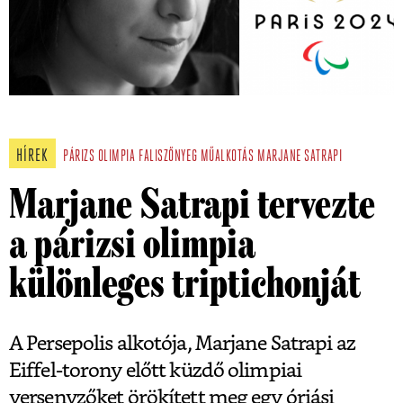
HÍREK
PÁRIZS
OLIMPIA
FALISZŐNYEG
MŰALKOTÁS
MARJANE SATRAPI
Marjane Satrapi tervezte
a párizsi olimpia
különleges triptichonját
A Persepolis alkotója, Marjane Satrapi az
Eiffel-torony előtt küzdő olimpiai
versenyzőket örökített meg egy óriási