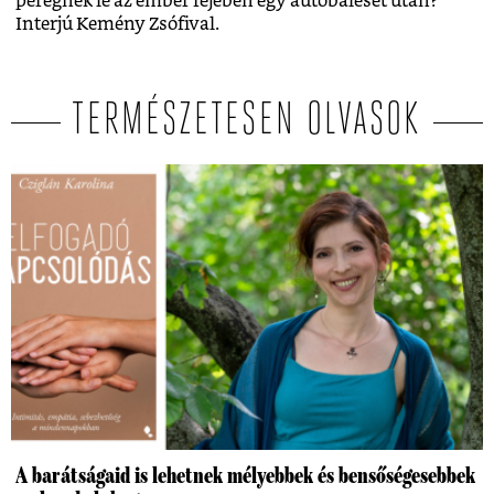
peregnek le az ember fejében egy autóbaleset után?
Interjú Kemény Zsófival.
TERMÉSZETESEN OLVASOK
A barátságaid is lehetnek mélyebbek és bensőségesebbek