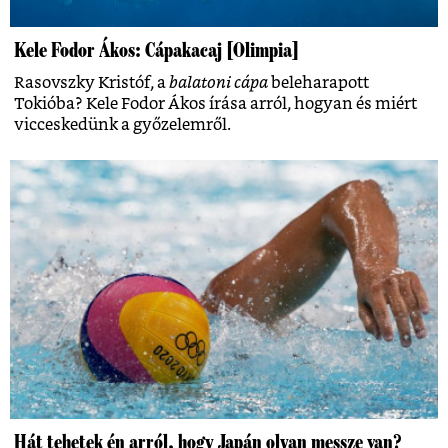
Kele Fodor Ákos: Cápakacaj [Olimpia]
Rasovszky Kristóf, a
balatoni cápa
beleharapott
Tokióba? Kele Fodor Ákos írása arról, hogyan és miért
vicceskedünk a győzelemről.
Hát tehetek én arról, hogy Japán olyan messze van?