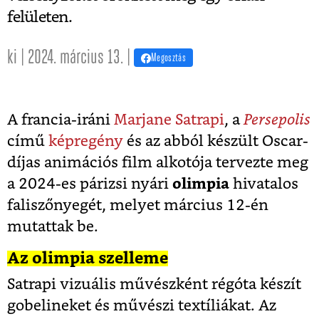
felületen.
ki | 2024. március 13. |
Megosztás
A francia-iráni
Marjane Satrapi
, a
Persepolis
című
képregény
és az abból készült Oscar-
díjas animációs film alkotója tervezte meg
a 2024-es párizsi nyári
olimpia
hivatalos
faliszőnyegét, melyet március 12-én
mutattak be.
Az olimpia szelleme
Satrapi vizuális művészként régóta készít
gobelineket és művészi textíliákat. Az