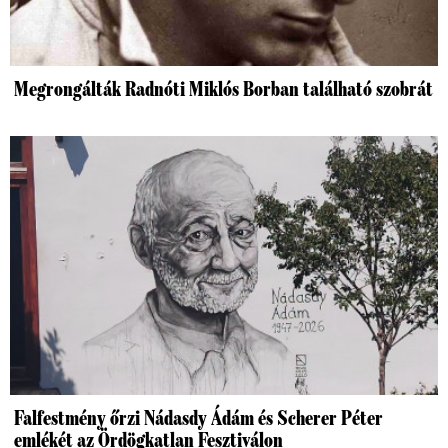
Megrongálták Radnóti Miklós Borban található szobrát
Falfestmény őrzi Nádasdy Ádám és Scherer Péter
emlékét az Ördögkatlan Fesztiválon