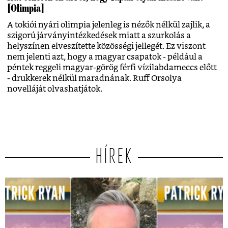
[Olimpia]
A tokiói nyári olimpia jelenleg is nézők nélkül zajlik, a
szigorú járványintézkedések miatt a szurkolás a
helyszínen elveszítette közösségi jellegét. Ez viszont
nem jelenti azt, hogy a magyar csapatok - például a
péntek reggeli magyar-görög férfi vízilabdameccs előtt
- drukkerek nélkül maradnának. Ruff Orsolya
novelláját olvashatjátok.
HÍREK