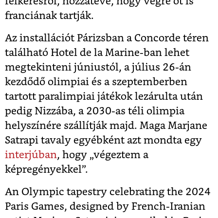
felkérésről, hozzátéve, hogy végre őt is
franciának tartják.
Az installációt Párizsban a Concorde téren
található Hotel de la Marine-ban lehet
megtekinteni júniustól, a július 26-án
kezdődő olimpiai és a szeptemberben
tartott paralimpiai játékok lezárulta után
pedig Nizzába, a 2030-as téli olimpia
helyszínére szállítják majd. Maga Marjane
Satrapi tavaly egyébként azt mondta egy
interjúban
, hogy „végeztem a
képregényekkel”.
An Olympic tapestry celebrating the 2024
Paris Games, designed by French-Iranian