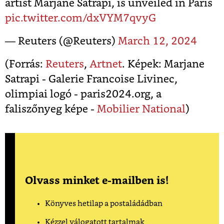
artist Marjane Satrapi, is unveiled in Paris
pic.twitter.com/dxVYM7qvyG
— Reuters (@Reuters)
March 12, 2024
(Forrás:
Reuters
,
Artnet
. Képek: Marjane
Satrapi - Galerie Francoise Livinec,
olimpiai logó - paris2024.org, a
faliszőnyeg képe -
Mobilier National
)
Olvass minket e-mailben is!
Könyves hetilap a postaládádban
Kézzel válogatott tartalmak