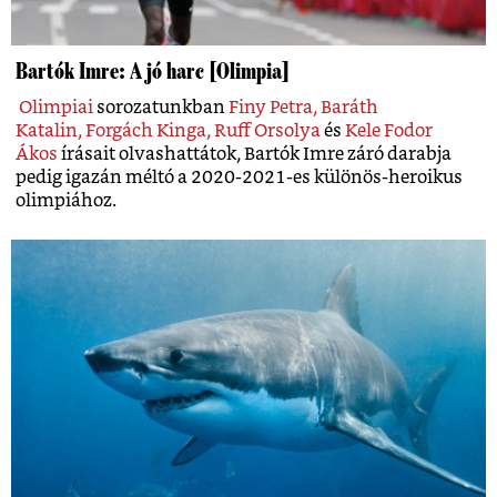
Bartók Imre: A jó harc [Olimpia]
Olimpiai
sorozatunkban
Finy Petra,
Baráth
Katalin,
Forgách Kinga,
Ruff Orsolya
és
Kele Fodor
Ákos
írásait olvashattátok, Bartók Imre záró darabja
pedig igazán méltó a 2020-2021-es különös-heroikus
olimpiához.