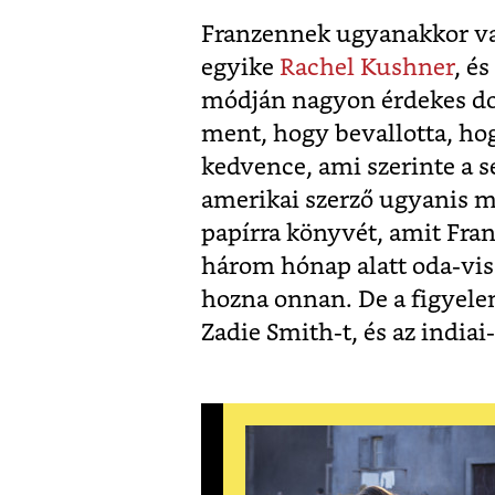
Franzennek ugyanakkor van
egyike
Rachel Kushner
, é
módján nagyon érdekes dolg
ment, hogy bevallotta, ho
kedvence, ami szerinte a 
amerikai szerző ugyanis m
papírra könyvét, amit Fra
három hónap alatt oda-vis
hozna onnan. De a figyele
Zadie Smith-t, és az india