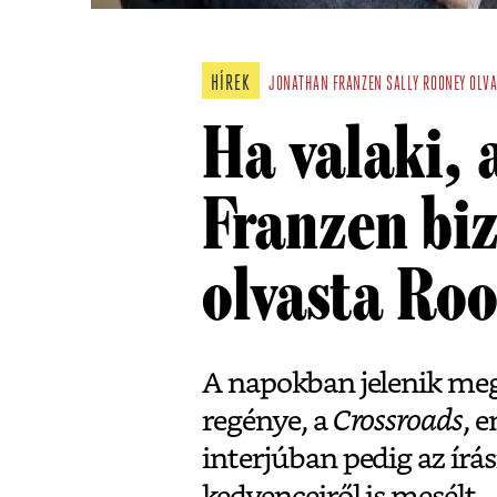
HÍREK
JONATHAN FRANZEN
SALLY ROONEY
OLV
Ha valaki,
Franzen bi
olvasta Ro
A napokban jelenik meg
regénye, a
Crossroads
, 
interjúban pedig az írás
kedvenceiről is mesélt.