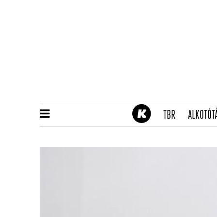
(CURRENT)
TBR
ALKOTÓT