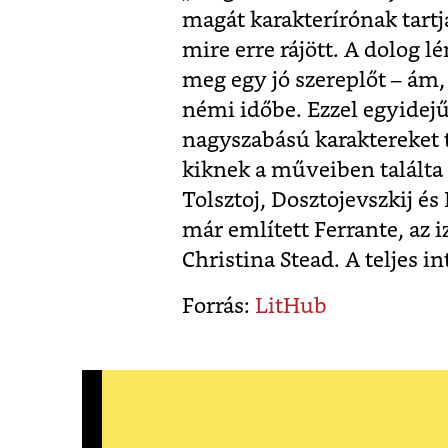
magát karakterírónak tartja,
mire erre rájött. A dolog l
meg egy jó szereplőt – ám, 
némi időbe. Ezzel egyidej
nagyszabású karaktereket t
kiknek a műveiben találta 
Tolsztoj, Dosztojevszkij é
már említett Ferrante, az i
Christina Stead. A teljes in
Forrás:
LitHub