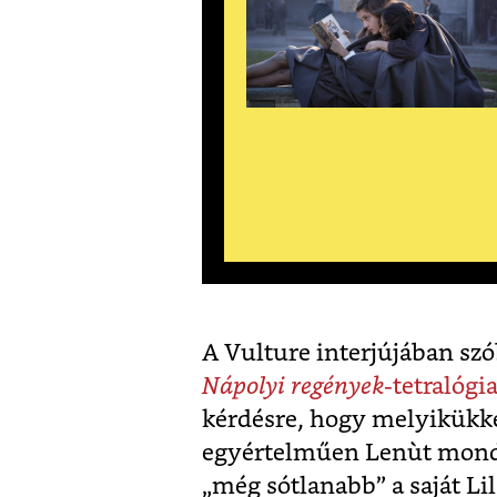
A Vulture interjújában szó
Nápolyi regények
-tetralógi
kérdésre, hogy melyikükke
egyértelműen Lenùt mondt
„még sótlanabb” a saját Li