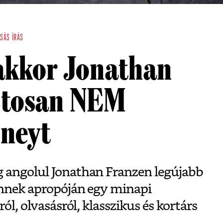
ASÁS
ÍRÁS
 akkor Jonathan
ztosan NEM
oneyt
 angolul Jonathan Franzen legújabb
ennek apropóján egy minapi
ról, olvasásról, klasszikus és kortárs