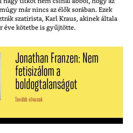
úl nagy titkot nem csinál abból, hogy az
 amúgy már nincs az élők sorában. Ezek
trák szatirista, Karl Kraus, akinek általa
r éve kötetbe is gyűjtötte.
Jonathan Franzen: Nem
fetisizálom a
boldogtalanságot
Tovább olvasok