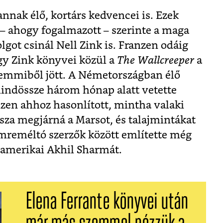
nak élő, kortárs kedvencei is. Ezek
s – ahogy fogalmazott – szerinte a maga
ot csinál Nell Zink is. Franzen odáig
gy Zink könyvei közül a
The Wallcreeper
a
semmiből jött. A Németországban élő
indössze három hónap alatt vetette
nzen ahhoz hasonlított, mintha valaki
sza megjárná a Marsot, és talajmintákat
mreméltó szerzők között említette még
i-amerikai Akhil Sharmát.
Elena Ferrante könyvei után