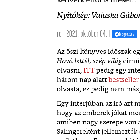
Nyitókép: Valuska Gábo
ro | 2021. október 04. |
Megosztás
Az őszi könyves időszak e
Hová lettél, szép világ
című 
olvasni,
ITT
pedig egy int
három nap alatt
bestseller
olvasta, ez pedig nem más
Egy interjúban az író azt 
hogy az emberek jókat mo
amiben nagy szerepe van 
Salingereként jellemezték 