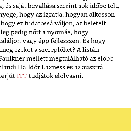
 és saját bevallása szerint sok időbe telt,
ényege, hogy az izgatja, hogyan alkosson
hogy ez tudatossá váljon, az beletelt
űleg pedig nőtt a nyomás, hogy
aláljon vagy épp fejlesszen. És hogy
meg ezeket a szereplőket? A listán
s Faulkner mellett megtalálható az előbb
zlandi Halldór Laxness és az ausztrál
terjút
ITT
tudjátok elolvasni.