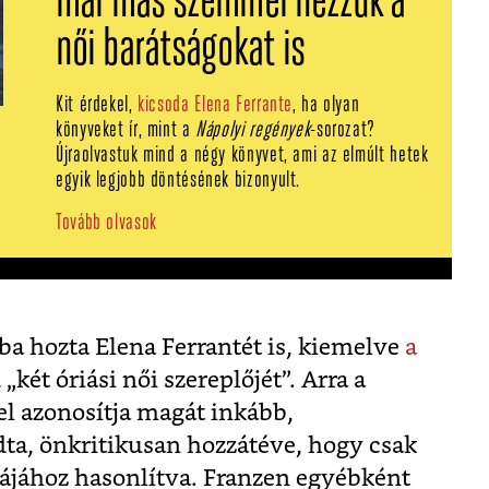
már más szemmel nézzük a
női barátságokat is
Kit érdekel,
kicsoda Elena Ferrante
, ha olyan
könyveket ír, mint a
Nápolyi regények
-sorozat?
Újraolvastuk mind a négy könyvet, ami az elmúlt hetek
egyik legjobb döntésének bizonyult.
Tovább olvasok
ba hozta Elena Ferrantét is, kiemelve
a
a
„két óriási női szereplőjét”. Arra a
l azonosítja magát inkább,
a, önkritikusan hozzátéve, hogy csak
lájához hasonlítva. Franzen egyébként