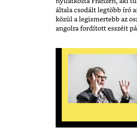
nyilatkozta Franzen, aki t
általa csodált legtöbb író
közül a legismertebb az osz
angolra fordított esszéit pá