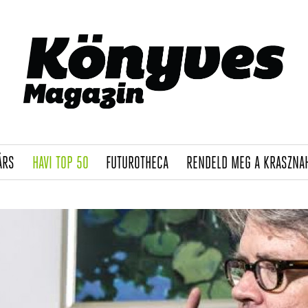
(CURRENT)
(CURRENT)
(CURRENT)
ÁRS
HAVI TOP 50
FUTUROTHECA
RENDELD MEG A KRASZNA