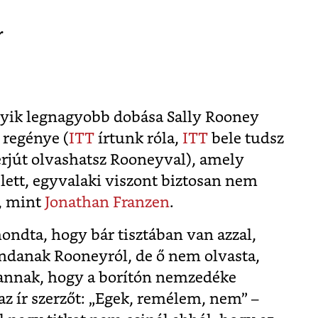
r
gyik legnagyobb dobása Sally Rooney
regénye (
ITT
írtunk róla,
ITT
bele tudsz
erjút olvashatsz Rooneyval), amely
lett, egyvalaki viszont biztosan nem
, mint
Jonathan Franzen
.
mondta, hogy bár tisztában van azzal,
ndanak Rooneyról, de ő nem olvasta,
annak, hogy a borítón nemzedéke
az ír szerzőt: „Egek, remélem, nem” –