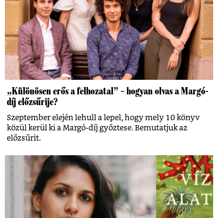
„Különösen erős a felhozatal” – hogyan olvas a Margó-
díj előzsűrije?
Szeptember elején lehull a lepel, hogy mely 10 könyv
közül kerül ki a Margó-díj győztese. Bemutatjuk az
előzsűrit.