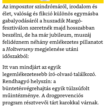
Az imposztor szindrómáról, irodalom és
élet, valóság és fikció különös egymásba
gabalyodásáról a huszadik Margó-
fesztiválon szeretnék majd hosszabban
beszélni, de ha már jubileum, muszáj
felidéznem néhány emlékezetes pillanatot
a
Holtverseny
megjelenése utáni
időszakból:
Itt van mindjárt az egyik
legemlékezetesebb író-olvasó találkozó.
Rendhagyó helyszín: a
büntetésvégrehajtás egyik túlzsúfolt
műintézménye. A drogprevenciós
program résztvevői tárt karokkal várnak.