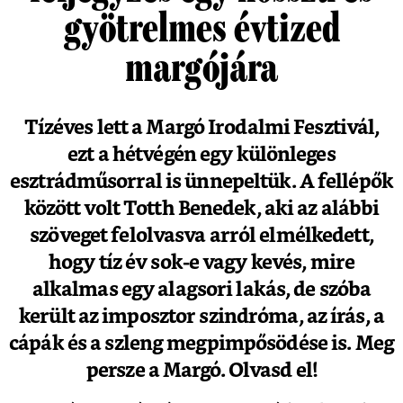
gyötrelmes évtized
margójára
Tízéves lett a Margó Irodalmi Fesztivál,
ezt a hétvégén egy különleges
esztrádműsorral is ünnepeltük. A fellépők
között volt Totth Benedek, aki az alábbi
szöveget felolvasva arról elmélkedett,
hogy tíz év sok-e vagy kevés, mire
alkalmas egy alagsori lakás, de szóba
került az imposztor szindróma, az írás, a
cápák és a szleng megpimpősödése is. Meg
persze a Margó. Olvasd el!