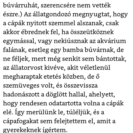
búvárruhát, szerencsére nem vették
észre.) Az állatgondozó megnyugtat, hogy
a cápák nyitott szemmel alszanak, csak
akkor ébrednek fel, ha összeütköznek
egymással, vagy nekiúsznak az akvárium
falának, esetleg egy bamba búvárnak, de
ne féljek, mert még senkit sem bántottak,
az állatorvost kivéve, akit véletlenül
megharaptak etetés közben, de ő
szemüveges volt, és összevissza
hadonászott a döglött hallal, ahelyett,
hogy rendesen odatartotta volna a cápák
elé. Így merülünk le, túléljük, és a
cápafogakat sem felejtettem el, amit a
gyerekeknek ígértem.