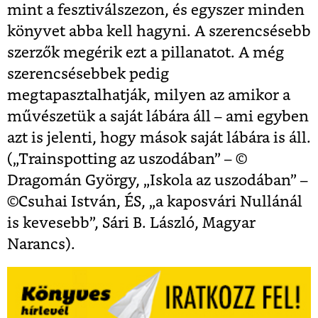
mint a fesztiválszezon, és egyszer minden
könyvet abba kell hagyni. A szerencsésebb
szerzők megérik ezt a pillanatot. A még
szerencsésebbek pedig
megtapasztalhatják, milyen az amikor a
művészetük a saját lábára áll – ami egyben
azt is jelenti, hogy mások saját lábára is áll.
(„Trainspotting az uszodában” – ©
Dragomán György, „Iskola az uszodában” –
©Csuhai István, ÉS, „a kaposvári Nullánál
is kevesebb”, Sári B. László, Magyar
Narancs).