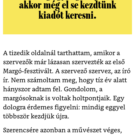
akkor még el se kezdtünk
kiadót keresni.
A tizedik oldalnál tarthattam, amikor a
szervezők már lázasan szervezték az első
Margó-fesztivált. A szervező szervez, az író
ír. Nem számoltam meg, hogy tíz év alatt
hányszor adtam fel. Gondolom, a
margósoknak is voltak holtpontjaik. Egy
dologra érdemes figyelni: mindig eggyel
többször kezdjük újra.
Szerencsére azonban a művészet véges,