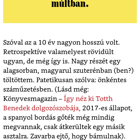
múltban.
Szóval
az
a 10 év nagyon hosszú volt.
Retrospektíve valamelyest rövidült
ugyan, de még így is. Nagy részét egy
alagsorban, magyarul szuterénban (ben?)
töltöttem. Patetikusan szólva: önkéntes
száműzetésben. (Lásd még:
Könyvesmagazin –
Így néz ki Totth
Benedek dolgozószobája,
2017-es állapot,
a spanyol bordás gőték még mindig
megvannak, csak átkerültek egy másik
asztalra. Zavarba ejtő, hogy bámulnak).