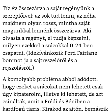
Tíz év összezárva a saját regényünk a
szereplőivel: az sok tud lenni, az néha
majdnem olyan rossz, mintha saját
magunkkal lennénk összezárva. Aki
olvasta a regényt, el tudja képzelni,
milyen ezekkel a srácokkal 0-24-ben
csapatni. (Idekívánkozik Ford Fairlane
bonmot-ja a sajtreszelőről és a
rejszolásról.)
A komolyabb probléma abból adódott,
hogy ezeket a srácokat nem lehetett csak
úgy kipaterolni, illetve ki lehetett, de azt
csinálták, amit a Frédi és Béniben a
kardfogú tigris. Kirakod az ajtón, bemászik