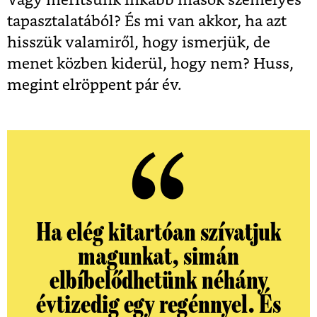
Vagy merítsünk inkább mások személyes
tapasztalatából? És mi van akkor, ha azt
hisszük valamiről, hogy ismerjük, de
menet közben kiderül, hogy nem? Huss,
megint elröppent pár év.
Ha elég kitartóan szívatjuk
magunkat, simán
elbíbelődhetünk néhány
évtizedig egy regénnyel. És