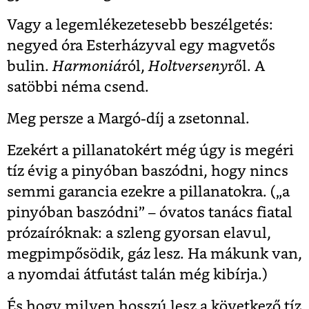
Vagy a legemlékezetesebb beszélgetés:
negyed óra Esterházyval egy magvetős
bulin.
Harmoniá
ról,
Holtverseny
ről. A
satöbbi néma csend.
Meg persze a Margó-díj a zsetonnal.
Ezekért a pillanatokért még úgy is megéri
tíz évig a pinyóban baszódni, hogy nincs
semmi garancia ezekre a pillanatokra. („a
pinyóban baszódni” – óvatos tanács fiatal
prózaíróknak: a szleng gyorsan elavul,
megpimpősödik, gáz lesz. Ha mákunk van,
a nyomdai átfutást talán még kibírja.)
És hogy milyen hosszú lesz a következő tíz