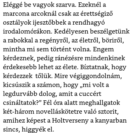
Eléggé be vagyok szarva. Ezeknél a
marcona arcoknál csak az érettségiző
osztályok ijesztőbbek a rendhagyó
irodalomórákon. Kedélyesen beszélgetünk
a rabokkal a regényről, az életről, böriről,
mintha mi sem történt volna. Engem
kérdeznek, pedig ránézésre mindenkinek
érdekesebb lehet az élete. Bíztatnak, hogy
kérdezzek tőlük. Mire végiggondolnám,
kicsúszik a számon, hogy „mi volt a
legdurvább dolog, amit a cuccért
csináltatok?” Fél óra alatt meghallgatok
két-három novelláskötetre való sztorit,
amihez képest a Holtverseny a kanyarban
sincs, higgyék el.