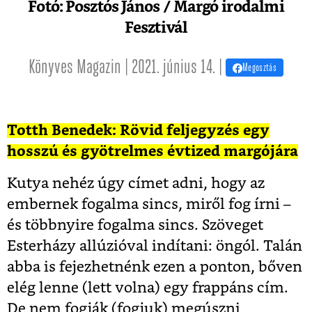
Fotó: Posztós János / Margó irodalmi
Fesztivál
Könyves Magazin | 2021. június 14. |
Megosztás
Totth Benedek: Rövid feljegyzés egy
hosszú és gyötrelmes évtized margójára
Kutya nehéz úgy címet adni, hogy az
embernek fogalma sincs, miről fog írni –
és többnyire fogalma sincs. Szöveget
Esterházy allúzióval indítani: öngól. Talán
abba is fejezhetnénk ezen a ponton, bőven
elég lenne (lett volna) egy frappáns cím.
De nem fogják (fogjuk) megúszni