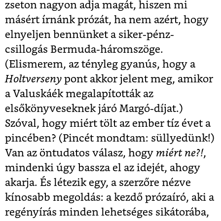
zseton nagyon adja magát, hiszen mi
másért írnánk prózát, ha nem azért, hogy
elnyeljen bennünket a siker-pénz-
csillogás Bermuda-háromszöge.
(Elismerem, az tényleg gyanús, hogy a
Holtverseny
pont akkor jelent meg, amikor
a Valuskáék megalapították az
elsőkönyveseknek járó Margó-díjat.)
Szóval, hogy miért tölt az ember tíz évet a
pincében? (Pincét mondtam: süllyedünk!)
Van az öntudatos válasz, hogy
miért ne?!
,
mindenki úgy bassza el az idejét, ahogy
akarja. És létezik egy, a szerzőre nézve
kínosabb megoldás: a kezdő prózaíró, aki a
regényírás minden lehetséges sikátorába,