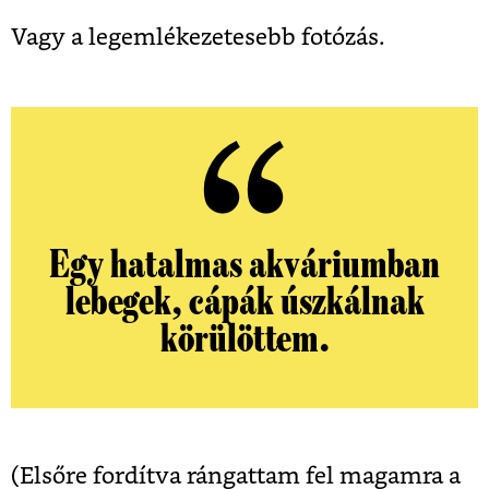
Vagy a legemlékezetesebb fotózás.
Egy hatalmas akváriumban
lebegek, cápák úszkálnak
körülöttem.
(Elsőre fordítva rángattam fel magamra a