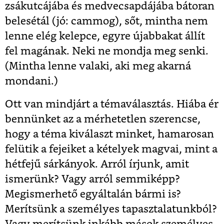
zsákutcájába és medvecsapdájába bátoran
belesétál (jó: cammog), sőt, mintha nem
lenne elég kelepce, egyre újabbakat állít
fel magának. Neki ne mondja meg senki.
(Mintha lenne valaki, aki meg akarná
mondani.)
Ott van mindjárt a témaválasztás. Hiába ér
bennünket az a mérhetetlen szerencse,
hogy a téma kiválaszt minket, hamarosan
felütik a fejeiket a kételyek magvai, mint a
hétfejű sárkányok. Arról írjunk, amit
ismerünk? Vagy arról semmiképp?
Megismerhető egyáltalán bármi is?
Merítsünk a személyes tapasztalatunkból?