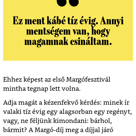
Ez ment kábé tíz évig. Annyi
mentségem van, hogy
magamnak csináltam.
Ehhez képest az első Margófesztivál
mintha tegnap lett volna.
Adja magát a kézenfekvő kérdés: minek ír
valaki tíz évig egy alagsorban egy regényt,
vagy, ne féljünk kimondani: bárhol,
bármit? A Margó-díj meg a díjjal járó