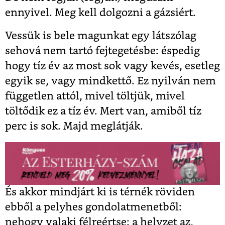
ennyivel. Meg kell dolgozni a gázsiért.
Vessük is bele magunkat egy látszólag
sehová nem tartó fejtegetésbe: éspedig
hogy tíz év az most sok vagy kevés, esetleg
egyik se, vagy mindkettő. Ez nyilván nem
független attól, mivel töltjük, mivel
töltődik ez a tíz év. Mert van, amiből tíz
perc is sok. Majd meglátják.
És akkor mindjárt ki is térnék röviden
ebből a pelyhes gondolatmenetből:
nehogy valaki félreértse: a helyzet az,