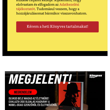
küldése céljából kezelje. Kijelentem, hogy
elolvastam és elfogadom az
Adatkezelési
tájékoztatót
. Tudomásul veszem, hogy a
hozzájárulásomat bármikor visszavonhatom.