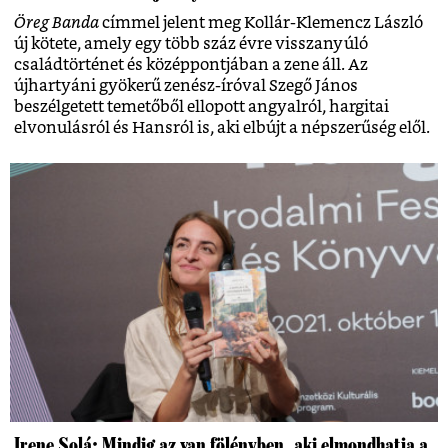
Öreg Banda
címmel jelent meg Kollár-Klemencz László
új kötete, amely egy több száz évre visszanyúló
családtörténet és középpontjában a zene áll. Az
újhartyáni gyökerű zenész-íróval Szegő János
beszélgetett temetőből ellopott angyalról, hargitai
elvonulásról és Hansról is, aki elbújt a népszerűség elől.
Irene Solá: Mindig az van fölényben, aki elmondhatja a