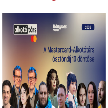
Kiválasztották a 2026-os Mastercard -
Alkotótárs ösztöndíj 10 döntősét!
Közülük kerül ki a két győztes.