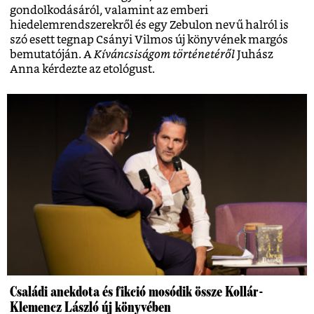
gondolkodásáról, valamint az emberi
hiedelemrendszerekről és egy Zebulon nevű halról is
szó esett tegnap Csányi Vilmos új könyvének margós
bemutatóján. A
Kíváncsiságom történetéről
Juhász
Anna kérdezte az etológust.
Családi anekdota és fikció mosódik össze Kollár-
Klemencz László új könyvében