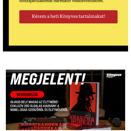
hozzájárulásomat bármikor visszavonhatom.