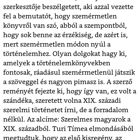
szerkesztője beszélgetett, aki azzal vezette
fel a bemutatót, hogy szemérmetlen
könyvről van szó, abból a szempontból,
hogy sok benne az érzékiség, de azért is,
mert szemérmetlen módon nyúl a
történelemhez. Olyan dolgokat hagy ki,
amelyek a történelemkönyvekben
fontosak, ráadásul szemérmetlenül játszik
a szöveggel és nagyon pimasz is. A szerző
reményét fejezte ki, hogy így van, ez volt a
szándéka, szeretett volna XIX. századi
szerelmi történetet írni, de a forradalom
nélkül. Az alcíme: Szerelmes magyarok a
XIX. századból
. Turi Tímea elmondásából
megtudtuk, hogy az első kisregény, az