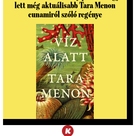
lett még aktuálisabb Tara Menon
cunamiról szóló regénye