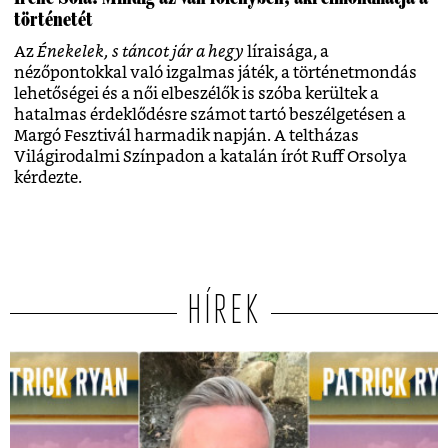
történetét
Az
Énekelek, s táncot jár a hegy
líraisága, a
nézőpontokkal való izgalmas játék, a történetmondás
lehetőségei és a női elbeszélők is szóba kerültek a
hatalmas érdeklődésre számot tartó beszélgetésen a
Margó Fesztivál harmadik napján. A teltházas
Világirodalmi Színpadon a katalán írót Ruff Orsolya
kérdezte.
HÍREK