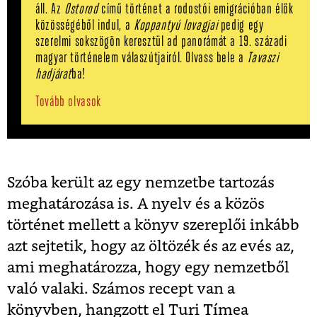
áll. Az
Ostorod
című történet a rodostói emigrációban élők
közösségéből indul, a
Koppantyú lovagjai
pedig egy
szerelmi sokszögön keresztül ad panorámát a 19. századi
magyar történelem válaszútjairól. Olvass bele a
Tavaszi
hadjárat
ba!
Tovább olvasok
Szóba került az egy nemzetbe tartozás
meghatározása is. A nyelv és a közös
történet mellett a könyv szereplői inkább
azt sejtetik, hogy az öltözék és az evés az,
ami meghatározza, hogy egy nemzetből
való valaki. Számos recept van a
könyvben, hangzott el Turi Tímea