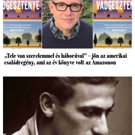
„Tele van szerelemmel és háborúval” – jön az amerikai
családregény, ami az év könyve volt az Amazonon