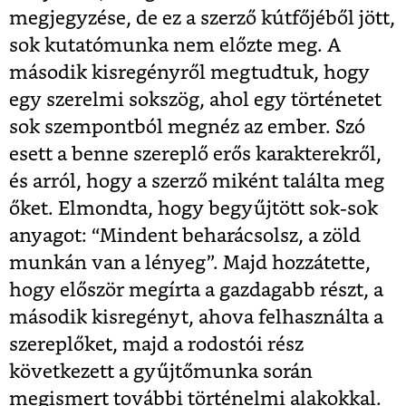
megjegyzése, de ez a szerző kútfőjéből jött,
sok kutatómunka nem előzte meg. A
második kisregényről megtudtuk, hogy
egy szerelmi sokszög, ahol egy történetet
sok szempontból megnéz az ember. Szó
esett a benne szereplő erős karakterekről,
és arról, hogy a szerző miként találta meg
őket. Elmondta, hogy begyűjtött sok-sok
anyagot: “Mindent beharácsolsz, a zöld
munkán van a lényeg”. Majd hozzátette,
hogy először megírta a gazdagabb részt, a
második kisregényt, ahova felhasználta a
szereplőket, majd a rodostói rész
következett a gyűjtőmunka során
megismert további történelmi alakokkal.