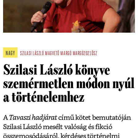
NAGY
SZILASI LÁSZLÓ
MAGVETŐ
MARGÓ
MARGÓ2021ŐSZ
Szilasi László könyve
szemérmetlen módon nyúl
a történelemhez
A
Tavaszi hadjárat
című kötet bemutatóján
Szilasi László mesélt valóság és fikció
összemosódásáról, kérdéses történelmi