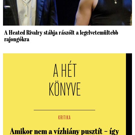
A Heated Rivalry stábja rászólt a legelvetemültebb
rajongókra
A HÉT
KÖNYVE
KRITIKA
Amikor nem a vízhiány pusztít – így