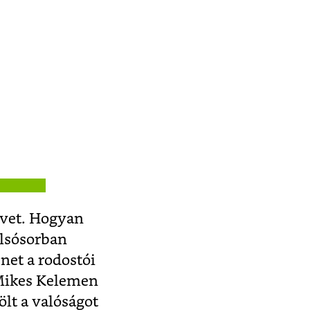
lvet. Hogyan
olsósorban
net a rodostói
 Mikes Kelemen
ölt a valóságot