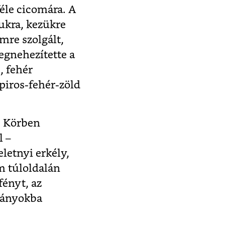
éle cicomára. A
ukra, kezükre
mre szolgált,
gnehezítette a
, fehér
 piros-fehér-zöld
e. Körben
l –
letnyi erkély,
m túloldalán
fényt, az
íványokba