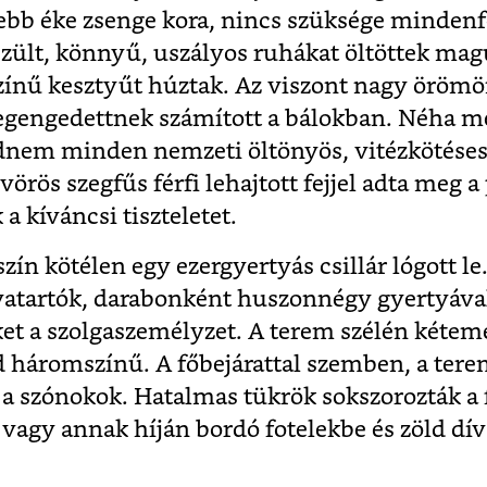
zebb éke zsenge kora, nincs szüksége mindenf
szült, könnyű, uszályos ruhákat öltöttek mag
színű kesztyűt húztak. Az viszont nagy örömö
engedettnek számított a bálokban. Néha me
jdnem minden nemzeti öltönyös, vitézkötéses
örös szegfűs férfi lehajtott fejjel adta meg a
a kíváncsi tiszteletet.
zín kötélen egy ezergyertyás csillár lógott l
atartók, darabonként huszonnégy gyertyáva
et a szolgaszemélyzet. A terem szélén kéteme
 háromszínű. A főbejárattal szemben, a tere
e a szónokok. Hatalmas tükrök sokszorozták a 
 vagy annak híján bordó fotelekbe és zöld d