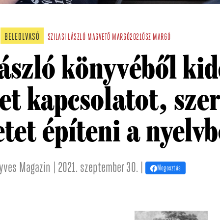
BELEOLVASÓ
SZILASI LÁSZLÓ
MAGVETŐ
MARGÓ2021ŐSZ
MARGÓ
László könyvéből kid
et kapcsolatot, sze
et építeni a nyelvb
yves Magazin | 2021. szeptember 30. |
Megosztás