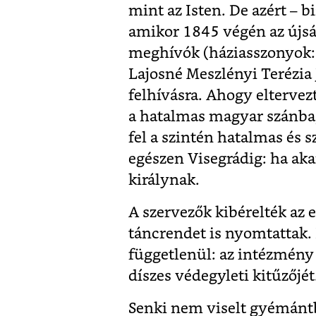
mint az Isten. De azért – bi
amikor 1845 végén az újsá
meghívók (háziasszonyok: 
Lajosné Meszlényi Terézia
felhívásra. Ahogy eltervez
a hatalmas magyar szánba,
fel a szintén hatalmas és 
egészen Visegrádig: ha ak
királynak.
A szervezők kibérelték az
táncrendet is nyomtattak. 
függetlenül: az intézmény
díszes védegyleti kitűzőjét
Senki nem viselt gyémántbó