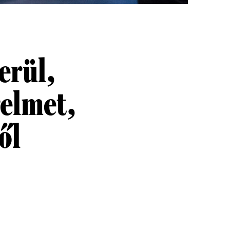
erül,
relmet,
ől