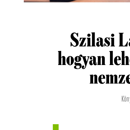
Szilasi 
hogyan leh
nemzet
Kön