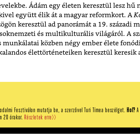
 levelekbe. Ádám egy életen keresztül lesz h
ivel együtt élik át a magyar reformkort. A
K
ögön keresztül ad panorámát a 19. századi 
 soknemzeti és multikulturális világáról. A 
ás munkálatai közben négy ember élete fonód
 kalandos élettörténeteiken keresztül keresik 
rodalmi Fesztiválon mutatja be, a szerzővel Turi Tímea beszélget.
Hol?
A 
n 20 órakor.
Részletek erre>>