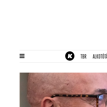
(CURRENT)
TBR
ALKOTÓT