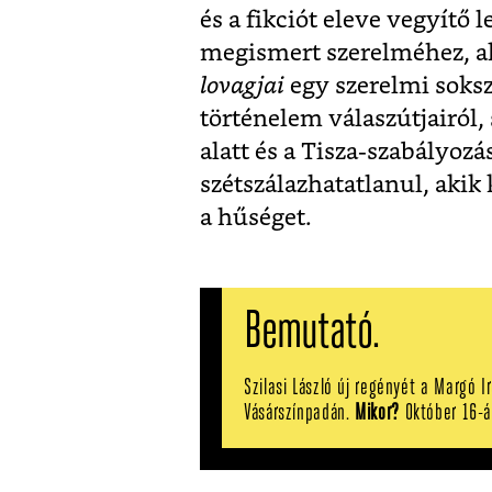
és a fikciót eleve vegyítő
megismert szerelméhez, ak
lovagjai
egy szerelmi soksz
történelem válaszútjairól,
alatt és a Tisza-szabályoz
szétszálazhatatlanul, akik
a hűséget.
Bemutató.
Szilasi László új regényét a Margó I
Vásárszínpadán.
Mikor?
Október 16-á