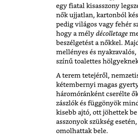
egy fiatal kisasszony legs
nők ujjatlan, kartonból ké
pedig világos vagy fehér 
hogy a mély
décolletage
meg
beszélgetést a nőkkel. Ma
mellényes és nyakravalós, v
színű toalettes hölgyeknek 
A terem tetejéről, nemzetis
kétembernyi magas gyerty
háromóránként cserélte ők
zászlók és függönyök mind
kisebb ajtó, ott jöhettek b
asszonyok szükség esetén,
omolhattak bele.