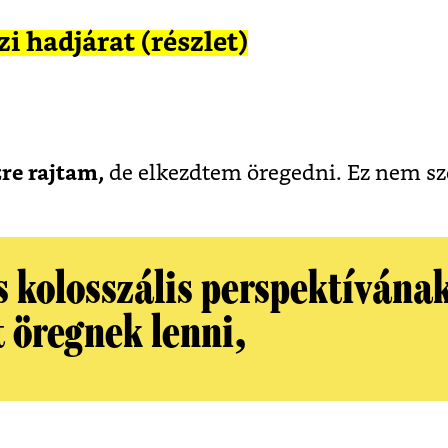
zi hadjárat (részlet)
re rajtam,
de elkezdtem öregedni. Ez nem szo
s kolosszális perspektívána
t öregnek lenni,