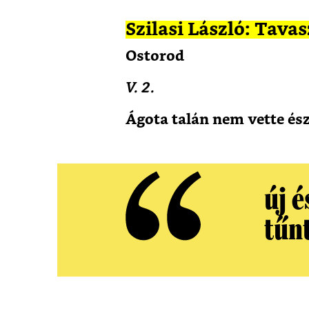
Szilasi László: Tavas
Ostorod
V. 2.
Ágota talán nem vette ész
új é
tűn