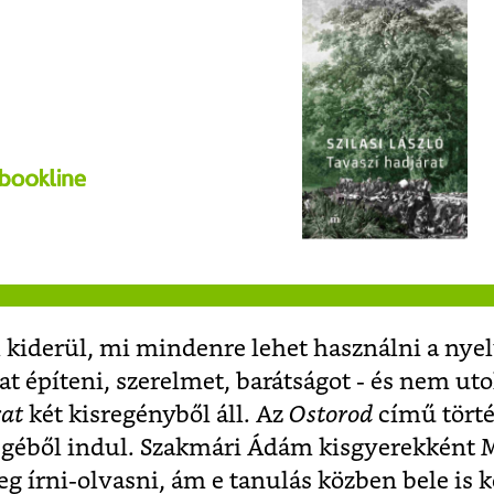
l kiderül, mi mindenre lehet használni a nye
t építeni, szerelmet, barátságot - és nem ut
rat
két kisregényből áll. Az
Ostorod
című törté
égéből indul. Szakmári Ádám kisgyerekként
g írni-olvasni, ám e tanulás közben bele is k