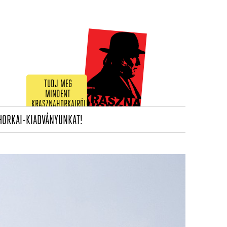
TUDJ MEG
MINDENT
KRASZNAHORKAIRÓL!
(CURRENT)
HORKAI-KIADVÁNYUNKAT!