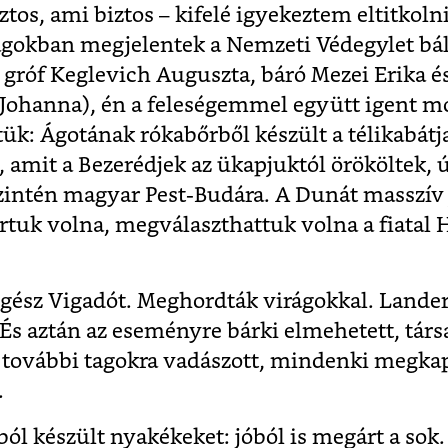
ztos, ami biztos – kifelé igyekeztem eltitkolni
gokban megjelentek a Nemzeti Védegylet bálj
gróf Keglevich Auguszta, báró Mezei Erika é
 Johanna), én a feleségemmel együtt igent 
tük: Ágotának rókabőrből készült a télikabátj
 amit a Bezerédjek az ükapjuktól örököltek,
szintén magyar Pest-Budára. A Dunát masszív j
artuk volna, megválaszthattuk volna a fiatal
 egész Vigadót. Meghordták virágokkal. Lande
És aztán az eseményre bárki elmehetett, társ
 további tagokra vadászott, mindenki megka
.
l készült nyakékeket: jóból is megárt a sok.