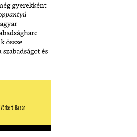
ű még gyerekként
oppantyú
magyar
szabadságharc
ik össze
a szabadságot és
Várkert Bazár