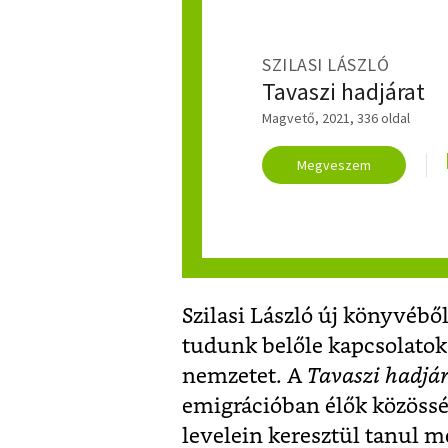
SZILASI LÁSZLÓ
Tavaszi hadjárat
Magvető, 2021, 336 oldal
Megveszem
Szilasi László új könyvébő
tudunk belőle kapcsolatoka
nemzetet. A
Tavaszi hadjá
emigrációban élők közöss
levelein keresztül tanul me