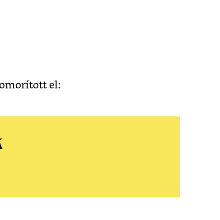
morított el:
k