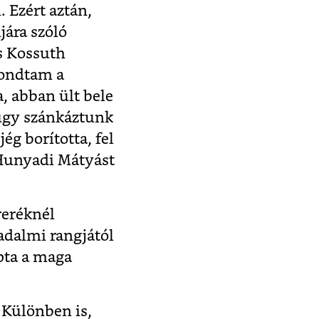
. Ezért aztán,
ára szóló
s Kossuth
mondtam a
a, abban ült bele
 úgy szánkáztunk
ég borította, fel
 Hunyadi Mátyást
reréknél
adalmi rangjától
pta a maga
 Különben is,