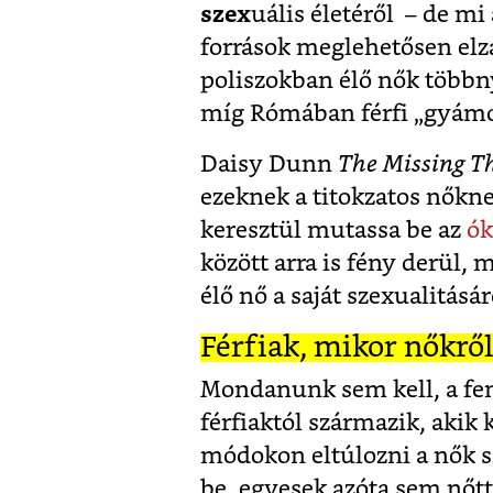
szex
uális életéről – de m
források meglehetősen elzá
poliszokban élő nők többny
míg Rómában férfi „gyámok
Daisy Dunn
The Missing T
ezeknek a titokzatos nőkn
keresztül mutassa be az
ók
között arra is fény derül, 
élő nő a saját szexualitásár
Férfiak, mikor nőkről
Mondanunk sem kell, a fe
férfiaktól származik, akik
módokon eltúlozni a nők sz
be, egyesek azóta sem nőtt