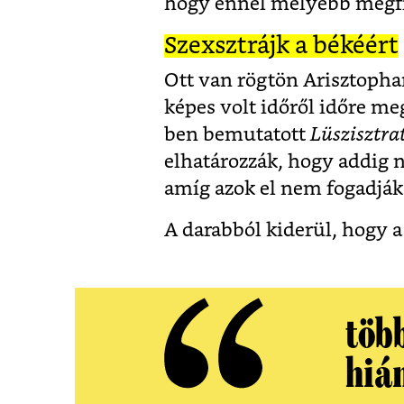
hogy ennél mélyebb megfig
Szexsztrájk a békéért
Ott van rögtön Arisztophan
képes volt időről időre meg
ben bemutatott
Lüszisztra
elhatározzák, hogy addig 
amíg azok el nem fogadják
A darabból kiderül, hogy a
töb
hiá