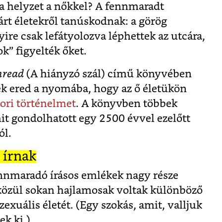
i a helyzet a nőkkel? A fennmaradt
rt életekről tanúskodnak: a görög
ire csak lefátyolozva léphettek az utcára,
” figyelték őket.
hread
(A hiányzó szál) című könyvében
ek ered a nyomába, hogy az ő életükön
ori történelmet
. A könyvben többek
mit gondolhatott egy 2500 évvel ezelőtt
ól.
 írnak
nnmaradó írásos emlékek nagy része
 közül sokan hajlamosak voltak különböző
exuális életét. (Egy szokás, amit, valljuk
ek ki.)