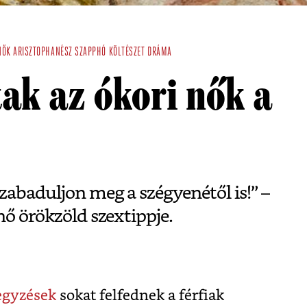
NŐK
ARISZTOPHANÉSZ
SZAPPHÓ
KÖLTÉSZET
DRÁMA
ak az ókori nők a
zabaduljon meg a szégyenétől is!” –
nő örökzöld szextippje.
jegyzések
sokat felfednek a férfiak