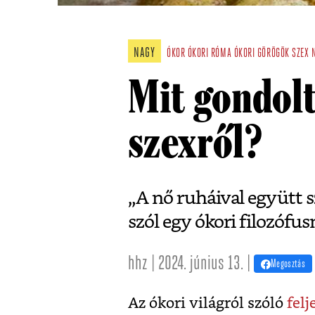
NAGY
ÓKOR
ÓKORI RÓMA
ÓKORI GÖRÖGÖK
SZEX
Mit gondolt
szexről?
„A nő ruháival együtt s
szól egy ókori filozófus
hhz | 2024. június 13. |
Megosztás
Az ókori világról szóló
fel