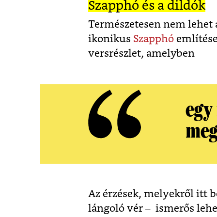
Szapphó és a dildók
Természetesen nem lehet az
ikonikus
Szapphó
említése
versrészlet, amelyben
egy 
meg
Az érzések, melyekről itt 
lángoló vér –
ismerős lehet