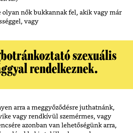
e olyan nők bukkannak fel, akik vagy már
sséggel, vagy
botránkoztató szexuális
ággyal rendelkeznek.
nyen arra a meggyőződésre juthatnánk,
yike vagy rendkívül szemérmes, vagy
rencsére azonban van lehetőségünk arra,