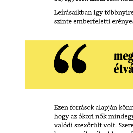
Leírásaikban így többnyir
szinte emberfeletti erénye
meg
étv
Ezen források alapján kön
hogy az ókori nők mindeg
valódi szexőrült volt. Sze