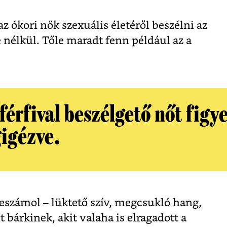
 ókori nők szexuális életéről beszélni az
 nélkül. Tőle maradt fenn például az a
férfival beszélgető nőt figye
igézve.
beszámol – lüktető szív, megcsukló hang,
 bárkinek, akit valaha is elragadott a