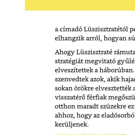
a címadó Lüszisztratétól 
elhangzik arról, hogyan sú
Ahogy Lüszisztraté rámuta
stratégiát megvitató gyűlé
elveszítettek a háborúban.
szenvedtek azok, akik haja
sokan örökre elvesztették 
visszatérő férfiak megőszül
otthon maradt szüzekre ez 
ahhoz, hogy az eladósorbó
kerüljenek.