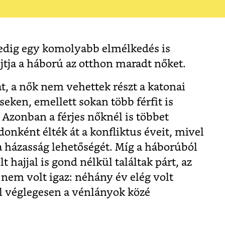
pedig egy komolyabb elmélkedés is
jtja a háború az otthon maradt nőket.
t, a nők nem vehettek részt a katonai
seken, emellett sokan több férfit is
 Azonban a férjes nőknél is többet
donként élték át a konfliktus éveit, mivel
a házasság lehetőségét. Míg a háborúból
t hajjal is gond nélkül találtak párt, az
nem volt igaz: néhány év elég volt
l véglegesen a vénlányok közé