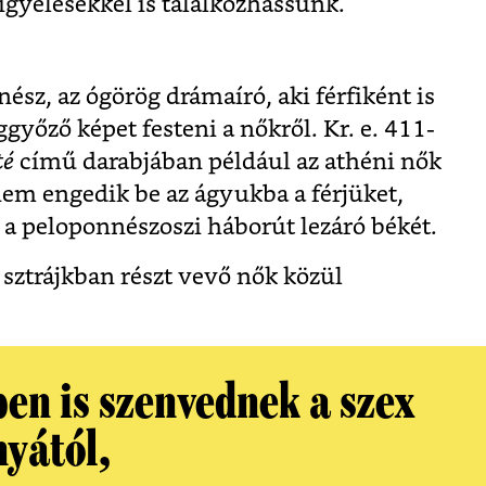
yelésekkel is találkozhassunk.
ész, az ógörög drámaíró, aki férfiként is
győző képet festeni a nőkről. Kr. e. 411-
té
című darabjában például az athéni nők
nem engedik be az ágyukba a férjüket,
 a peloponnészoszi háborút lezáró békét.
 sztrájkban részt vevő nők közül
ben is szenvednek a szex
nyától,