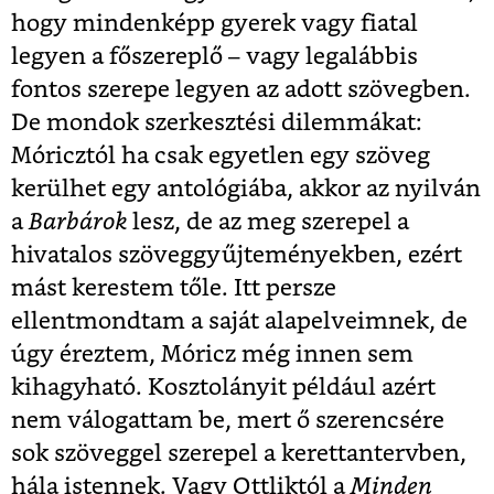
hogy mindenképp gyerek vagy fiatal
legyen a főszereplő – vagy legalábbis
fontos szerepe legyen az adott szövegben.
De mondok szerkesztési dilemmákat:
Móricztól ha csak egyetlen egy szöveg
kerülhet egy antológiába, akkor az nyilván
a
Barbárok
lesz, de az meg szerepel a
hivatalos szöveggyűjteményekben, ezért
mást kerestem tőle. Itt persze
ellentmondtam a saját alapelveimnek, de
úgy éreztem, Móricz még innen sem
kihagyható. Kosztolányit például azért
nem válogattam be, mert ő szerencsére
sok szöveggel szerepel a kerettantervben,
hála istennek. Vagy Ottliktól a
Minden