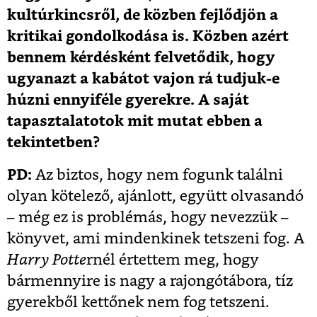
kultúrkincsről, de közben fejlődjön a
kritikai gondolkodása is. Közben azért
bennem kérdésként felvetődik, hogy
ugyanazt a kabátot vajon rá tudjuk-e
húzni ennyiféle gyerekre. A saját
tapasztalatotok mit mutat ebben a
tekintetben?
PD:
Az biztos, hogy nem fogunk találni
olyan kötelező, ajánlott, együtt olvasandó
– még ez is problémás, hogy nevezzük –
könyvet, ami mindenkinek tetszeni fog. A
Harry Potte
rnél értettem meg, hogy
bármennyire is nagy a rajongótábora, tíz
gyerekből kettőnek nem fog tetszeni.