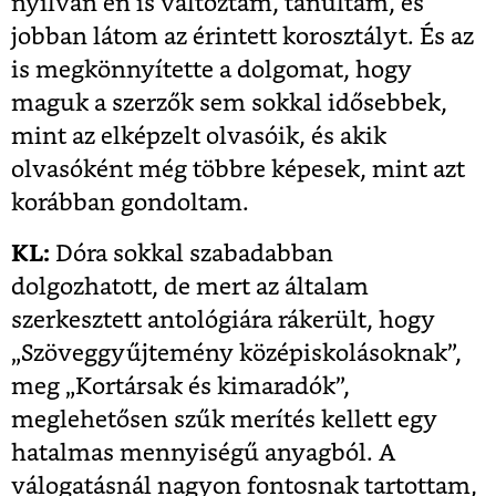
nyilván én is változtam, tanultam, és
jobban látom az érintett korosztályt. És az
is megkönnyítette a dolgomat, hogy
maguk a szerzők sem sokkal idősebbek,
mint az elképzelt olvasóik, és akik
olvasóként még többre képesek, mint azt
korábban gondoltam.
KL:
Dóra sokkal szabadabban
dolgozhatott, de mert az általam
szerkesztett antológiára rákerült, hogy
„Szöveggyűjtemény középiskolásoknak”,
meg „Kortársak és kimaradók”,
meglehetősen szűk merítés kellett egy
hatalmas mennyiségű anyagból. A
válogatásnál nagyon fontosnak tartottam,