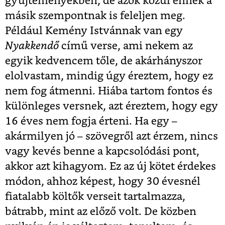
gyűjteményekben, de azok közül ennek a
másik szempontnak is feleljen meg.
Például Kemény Istvánnak van egy
Nyakkendő
című verse, ami nekem az
egyik kedvencem tőle, de akárhányszor
elolvastam, mindig úgy éreztem, hogy ez
nem fog átmenni. Hiába tartom fontos és
különleges versnek, azt éreztem, hogy egy
16 éves nem fogja érteni. Ha egy –
akármilyen jó – szövegről azt érzem, nincs
vagy kevés benne a kapcsolódási pont,
akkor azt kihagyom. Ez az új kötet érdekes
módon, ahhoz képest, hogy 30 évesnél
fiatalabb költők verseit tartalmazza,
bátrabb, mint az előző volt. De közben