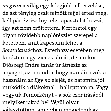
megvan
a világ egyik legjobb elbeszélése,
de azt tényleg csak felnőtt fejjel érted meg,
kell pár évtizednyi élettapasztalat hozzá,
így azt nem erőltettem. Kertésztől egy
olyan rövidebb naplórészlet szerepel a
kötetben, amit kapcsolni lehet a
Sorstalanság
hoz. Esterházy esetében meg
kinéztem egy vicces tárcát, de amikor
Diószegi Endre tanár úr átnézte az
anyagot, azt mondta, hogy az óráin szokta
használni az
Egy nő
elejét, és baromira jól
működik a diákoknál – hallgattam rá. Vagy
vegyük Tömörkényt – a sok ezer írásából
melyiket rakod be? Végül olyat
választottam, amelyben megjelenik az