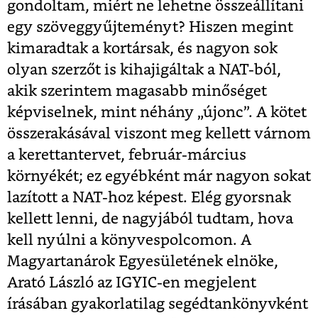
gondoltam, miért ne lehetne összeállítani
egy szöveggyűjteményt? Hiszen megint
kimaradtak a kortársak, és nagyon sok
olyan szerzőt is kihajigáltak a NAT-ból,
akik szerintem magasabb minőséget
képviselnek, mint néhány „újonc”. A kötet
összerakásával viszont meg kellett várnom
a kerettantervet, február-március
környékét; ez egyébként már nagyon sokat
lazított a NAT-hoz képest. Elég gyorsnak
kellett lenni, de nagyjából tudtam, hova
kell nyúlni a könyvespolcomon. A
Magyartanárok Egyesületének elnöke,
Arató László az IGYIC-en megjelent
írásában gyakorlatilag segédtankönyvként