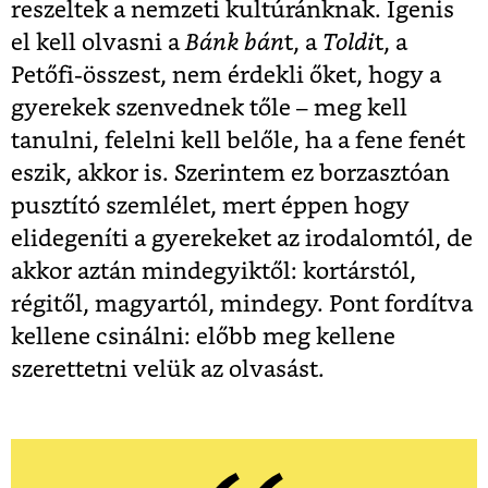
reszeltek a nemzeti kultúránknak. Igenis
el kell olvasni a
Bánk bán
t, a
Toldi
t, a
Petőfi-összest, nem érdekli őket, hogy a
gyerekek szenvednek tőle – meg kell
tanulni, felelni kell belőle, ha a fene fenét
eszik, akkor is. Szerintem ez borzasztóan
pusztító szemlélet, mert éppen hogy
elidegeníti a gyerekeket az irodalomtól, de
akkor aztán mindegyiktől: kortárstól,
régitől, magyartól, mindegy. Pont fordítva
kellene csinálni: előbb meg kellene
szerettetni velük az olvasást.