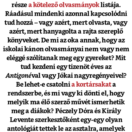
része
a kötelező olvasmányok
listája.
Ráadásul mindenki azonnal kapcsolódni
tud hozzá – vagy azért, mert olvasta, vagy
azért, mert hanyagolta a rajta szereplő
könyveket. De mi az oka annak, hogy az
iskolai kánon olvasmányai nem vagy nem
eléggé szólítanak meg egy gyereket? Mit
tud kezdeni egy tizenöt éves az
Antigoné
val vagy Jókai nagyregényeivel?
Be lehet-e csatolni
a kortársakat
a
rendszerbe, és mi vagy ki dönti el, hogy
melyik ma élő szerző művét ismerhetik
meg a diákok? Péczely Dóra és Király
Levente szerkesztőként egy-egy olyan
antológiát tettek le az asztalra, amelyek