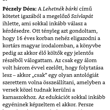
Péczely Dóra:
A
Lehetnék bárki
című
kötetet igazából a megelőző
Szívlapát
ihlette, ami sokkal inkább válasz a
kérdésedre. Ott tényleg azt gondoltam,
hogy 16 éves korban nehéz eligazodni a
kortárs magyar irodalomban, a könyvbe
pedig az akkor élő költők egy jelentős
részéből válogattam. Az csak egy álom
volt három évvel ezelőtt, hogy folytatása
lesz – akkor „csak” egy olyan antológiát
szerettem volna összeállítani, amelyben a
versek közel tudnak kerülni a
kamaszokhoz. Az edukációt sokkal inkább
egyéninek képzeltem el akkor. Persze