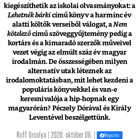
kiegészíthetik az iskolai olvasmányokat: a
Lehetnék bárki
című könyv a harminc év
alatti költők verseiből válogat, a
Nem
kötelező
című szöveggyűjtemény pedig a
kortárs és a kimaradó szerzők műveivel
vezet végig az elmúlt száz év magyar
irodalmán. De összességében milyen
alternatív utak léteznek az
irodalomoktatásban, mit lehet kezdeni a
populáris könyvekkel és van-e
keresnivalója a hip-hopnak egy
magyarórán? Péczely Dórával és Király
Leventével beszélgettünk.
Ruff Orsolya | 2020. október 06. |
Megosztás