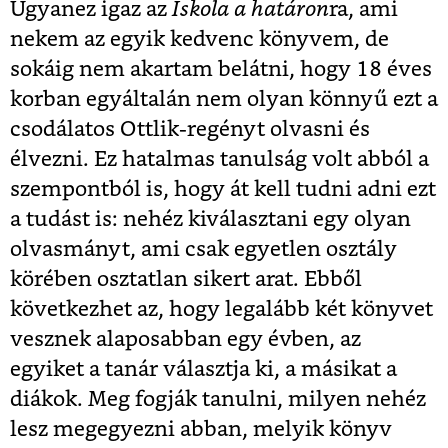
Ugyanez igaz az
Iskola a határon
ra, ami
nekem az egyik kedvenc könyvem, de
sokáig nem akartam belátni, hogy 18 éves
korban egyáltalán nem olyan könnyű ezt a
csodálatos Ottlik-regényt olvasni és
élvezni. Ez hatalmas tanulság volt abból a
szempontból is, hogy át kell tudni adni ezt
a tudást is: nehéz kiválasztani egy olyan
olvasmányt, ami csak egyetlen osztály
körében osztatlan sikert arat. Ebből
következhet az, hogy legalább két könyvet
vesznek alaposabban egy évben, az
egyiket a tanár választja ki, a másikat a
diákok. Meg fogják tanulni, milyen nehéz
lesz megegyezni abban, melyik könyv