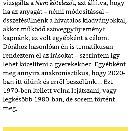
vizsgálta a
Nem kötelező
t, azt állítva, hogy
ha az anyagát – némi módosítással –
összefésülnénk a hivatalos kiadványokkal,
akkor működő szöveggyűjteményt
kapnánk, ez volt egyébként a célom.
Dórához hasonlóan én is tematikusan
rendeztem el az írásokat – szerintem így
lehet közelíteni a gyerekekhez. Egyébként
meg annyira anakronisztikus, hogy 2020-
ban itt ülünk és erről beszélünk… Ezt
1970-ben kellett volna lejátszani, vagy
legkésőbb 1980-ban, de sosem történt
meg,