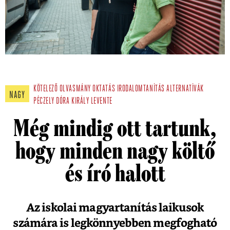
KÖTELEZŐ OLVASMÁNY
OKTATÁS
IRODALOMTANÍTÁS
ALTERNATÍVÁK
NAGY
PÉCZELY DÓRA
KIRÁLY LEVENTE
Még mindig ott tartunk,
hogy minden nagy költő
és író halott
Az iskolai magyartanítás laikusok
számára is legkönnyebben megfogható