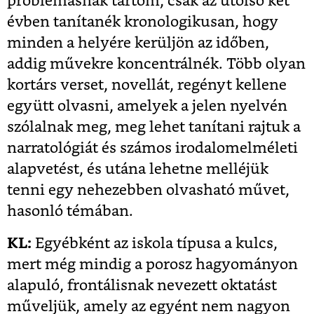
problémásnak tartom, csak az utolsó két
évben tanítanék kronologikusan, hogy
minden a helyére kerüljön az időben,
addig művekre koncentrálnék. Több olyan
kortárs verset, novellát, regényt kellene
együtt olvasni, amelyek a jelen nyelvén
szólalnak meg, meg lehet tanítani rajtuk a
narratológiát és számos irodalomelméleti
alapvetést, és utána lehetne melléjük
tenni egy nehezebben olvasható művet,
hasonló témában.
KL:
Egyébként az iskola típusa a kulcs,
mert még mindig a porosz hagyományon
alapuló, frontálisnak nevezett oktatást
műveljük, amely az egyént nem nagyon