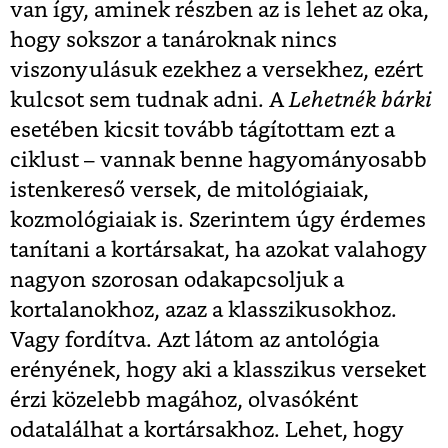
van így, aminek részben az is lehet az oka,
hogy sokszor a tanároknak nincs
viszonyulásuk ezekhez a versekhez, ezért
kulcsot sem tudnak adni. A
Lehetnék bárki
esetében kicsit tovább tágítottam ezt a
ciklust – vannak benne hagyományosabb
istenkereső versek, de mitológiaiak,
kozmológiaiak is. Szerintem úgy érdemes
tanítani a kortársakat, ha azokat valahogy
nagyon szorosan odakapcsoljuk a
kortalanokhoz, azaz a klasszikusokhoz.
Vagy fordítva. Azt látom az antológia
erényének, hogy aki a klasszikus verseket
érzi közelebb magához, olvasóként
odatalálhat a kortársakhoz. Lehet, hogy