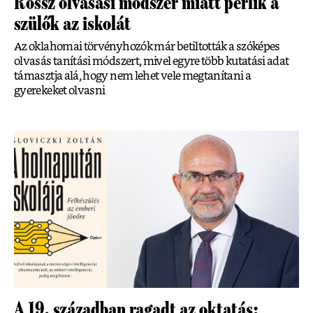
Rossz olvasási módszer miatt perlik a
szülők az iskolát
Az oklahomai törvényhozók már betiltották a szóképes
olvasás tanítási módszert, mivel egyre több kutatási adat
támasztja alá, hogy nem lehet vele megtanítani a
gyerekeket olvasni
A 19. században ragadt az oktatás: