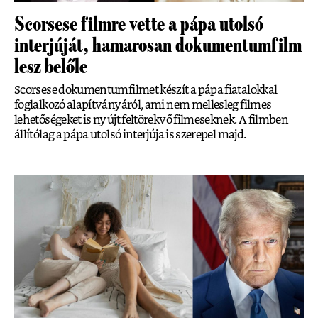
Scorsese filmre vette a pápa utolsó
interjúját, hamarosan dokumentumfilm
lesz belőle
Scorsese dokumentumfilmet készít a pápa fiatalokkal
foglalkozó alapítványáról, ami nem mellesleg filmes
lehetőségeket is nyújt feltörekvő filmeseknek. A filmben
állítólag a pápa utolsó interjúja is szerepel majd.