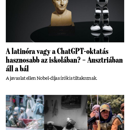
A latinóra vagy a ChatGPT-oktatás
hasznosabb az iskolában? – Ausztriában
áll a bál
A javaslat ellen Nobel-díjas írók is tiltakoznak.