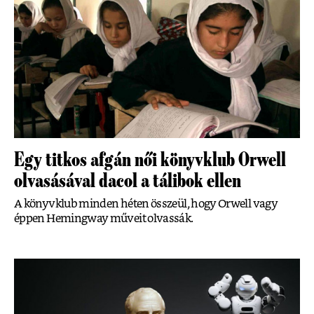
Egy titkos afgán női könyvklub Orwell
olvasásával dacol a tálibok ellen
A könyvklub minden héten összeül, hogy Orwell vagy
éppen Hemingway műveit olvassák.