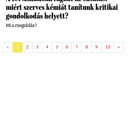
miért szerves kémiát tanítunk kritikai
gondolkodás helyett?
Mi a megoldás?
«
1
2
3
4
5
6
7
8
9
10
»