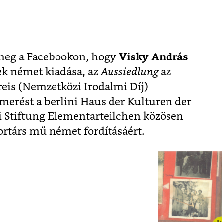
 meg a Facebookon, hogy
Visky
András
k német kiadása, az
Aussiedlung
az
reis (Nemzetközi Irodalmi Díj)
ismerést a berlini Haus der Kulturen der
 Stiftung Elementarteilchen közösen
ortárs mű német fordításáért.