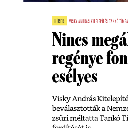
HÍREK
VISKY ANDRÁS
KITELEPÍTÉS
TANKÓ TÍME
Nincs megál
regénye fon
esélyes
Visky András Kitelepít
beválasztották a Nemzet
zsűri méltatta Tankó 
fordítását is.