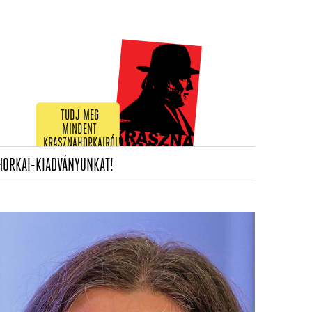
TUDJ MEG
MINDENT
KRASZNAHORKAIRÓL!
(CURRENT)
HORKAI-KIADVÁNYUNKAT!