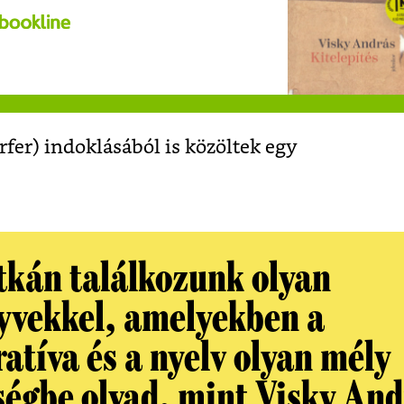
fer) indoklásából is közöltek egy
tkán találkozunk olyan
yvekkel, amelyekben a
atíva és a nyelv olyan mély
ségbe olvad, mint Visky And