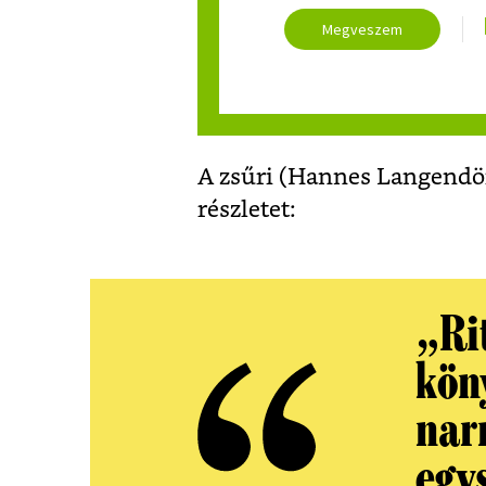
Megveszem
A zsűri (Hannes Langendör
részletet:
„Ri
kön
narr
egy