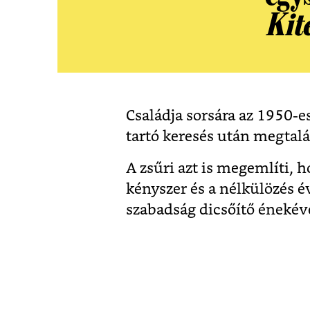
Kit
Családja sorsára az 1950-
tartó keresés után megtalál
A zsűri azt is megemlíti,
kényszer és a nélkülözés év
szabadság dicsőítő énekévé