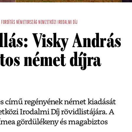
A
FORDÍTÁS
NÉMETORSZÁG
NEMZETKÖZI IRODALMI DÍJ
lás: Visky András
tos német díjra
és című regényének német kiadását
közi Irodalmi Díj rövidlistájára. A
Tímea gördülékeny és magabiztos