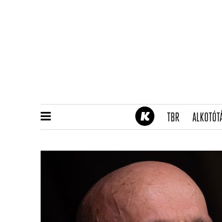
(CURRENT)
TBR
ALKOTÓT