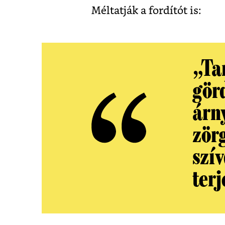
Méltatják a fordítót is:
„Ta
gör
árn
zör
szí
terj