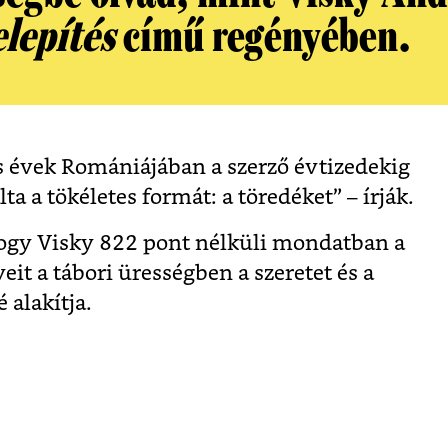
elepítés
című regényében.
es évek Romániájában a szerző évtizedekig
ta a tökéletes formát: a töredéket” – írják.
 hogy Visky 822 pont nélküli mondatban a
eit a tábori ürességben a szeretet és a
 alakítja.