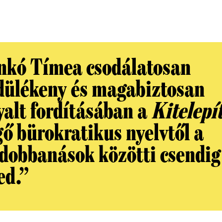
nkó Tímea csodálatosan
dülékeny és magabiztosan
yalt fordításában a
Kitelepí
gő bürokratikus nyelvtől a
vdobbanások közötti csendig
ed.”