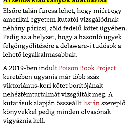
Arzénos kiadványok adatbázisa
Elsőre talán furcsa lehet, hogy miért egy
amerikai egyetem kutatói vizsgálódnak
néhány párizsi, zöld fedelű kötet ügyében.
Pedig az a helyzet, hogy a hasonló ügyek
felgöngyölítésére a delaware-i tudósok a
lehető legalkalmasabbak.
A 2019-ben indult
Poison Book Project
keretében ugyanis már több száz
viktoriánus-kori kötet borítójának
nehézfémtartalmát vizsgálták meg. A
kutatásuk alapján összeállt
listán
szereplő
könyvekkel pedig minden olvasónak
vigyáznia kell.