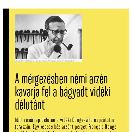
A mérgezésben némi arzén
kavarja fel a bágyadt vidéki
délutánt
Idilli vasárnap délután a vidéki Donge-villa napsütötte
teraszán. Egy kecses kéz arzént perget François Donge