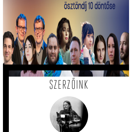
Kiválasztották a 2026-os Mastercard -
Alkotótárs ösztöndíj 10 döntősét!
Közülük kerül ki a két győztes.
SZERZŐINK