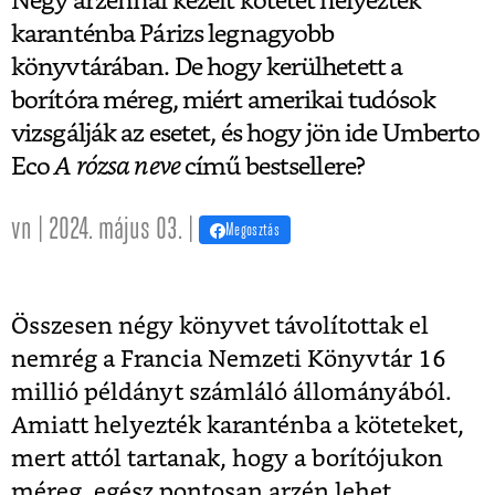
Négy arzénnal kezelt kötetet helyeztek
karanténba Párizs legnagyobb
könyvtárában. De hogy kerülhetett a
borítóra méreg, miért amerikai tudósok
vizsgálják az esetet, és hogy jön ide Umberto
Eco
A rózsa neve
című bestsellere?
vn | 2024. május 03. |
Megosztás
Összesen négy könyvet távolítottak el
nemrég a Francia Nemzeti Könyvtár 16
millió példányt számláló állományából.
Amiatt helyezték karanténba a köteteket,
mert attól tartanak, hogy a borítójukon
méreg, egész pontosan arzén lehet.