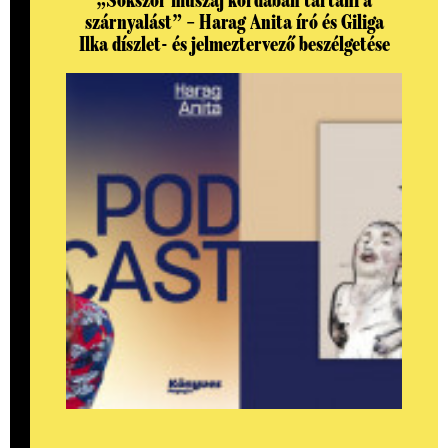
„Sokszor muszáj kordában tartani a
szárnyalást” – Harag Anita író és Giliga
Ilka díszlet- és jelmeztervező beszélgetése