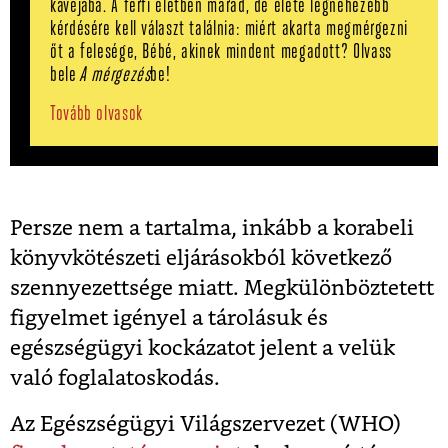
kávéjába. A férfi életben marad, de élete legnehezebb
kérdésére kell választ találnia: miért akarta megmérgezni
őt a felesége, Bébé, akinek mindent megadott? Olvass
bele
A mérgezés
be!
Tovább olvasok
Persze nem a tartalma, inkább a korabeli
könyvkötészeti eljárásokból következő
szennyezettsége miatt. Megkülönböztetett
figyelmet igényel a tárolásuk és
egészségügyi kockázatot jelent a velük
való foglalatoskodás.
Az Egészségügyi Világszervezet (WHO)