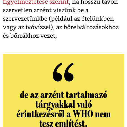
figyelmeztetése szerint
, ha hosszú távon
szervetlen arzént viszünk be a
szervezetünkbe (például az ételünkben
vagy az ivóvízzel), az bőrelváltozásokhoz
és bőrrákhoz vezet,
de az arzént tartalmazó
tárgyakkal való
érintkezésről a WHO nem
tesz említést.