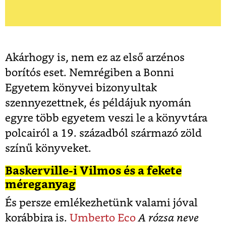
Akárhogy is, nem ez az első arzénos
borítós eset. Nemrégiben a Bonni
Egyetem könyvei bizonyultak
szennyezettnek, és példájuk nyomán
egyre több egyetem veszi le a könyvtára
polcairól a 19. századból származó zöld
színű könyveket.
Baskerville-i Vilmos és a fekete
méreganyag
És persze emlékezhetünk valami jóval
korábbira is.
Umberto Eco
A rózsa neve