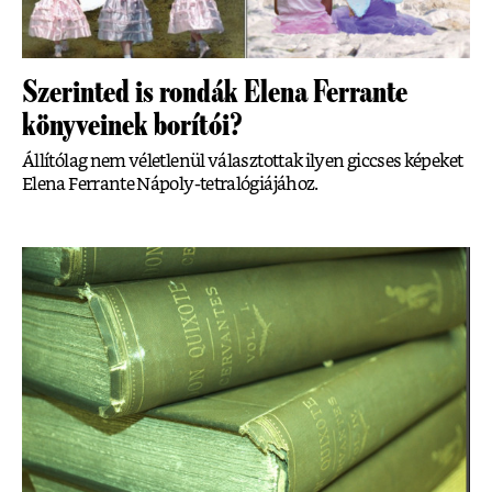
Szerinted is rondák Elena Ferrante
könyveinek borítói?
Állítólag nem véletlenül választottak ilyen giccses képeket
Elena Ferrante Nápoly-tetralógiájához.