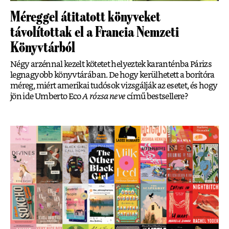
Méreggel átitatott könyveket
távolítottak el a Francia Nemzeti
Könyvtárból
Négy arzénnal kezelt kötetet helyeztek karanténba Párizs
legnagyobb könyvtárában. De hogy kerülhetett a borítóra
méreg, miért amerikai tudósok vizsgálják az esetet, és hogy
jön ide Umberto Eco
A rózsa neve
című bestsellere?