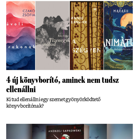
4 új könyvborító, aminek nem tudsz
ellenállni
Ki tud ellenállni egy szemet gyönyörködtető
könyvborítónak?