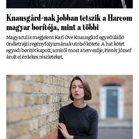
Knausgård-nak jobban tetszik a Harcom
magyar borítója, mint a többi
Magyarul is megjelent Karl Ove Knausgård egyedülálló
önéletrajzi regényfolyamának utolsó kötete. A hat kötet
egyedi borítót kapott, amiről most a tervezője, Pintér József
árult el érdekes részleteket.