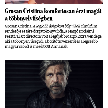
Grosan Cristina komfortosan érzi magát
a többnyelvűségben
Grosan Cristina,
A legjobb dolgokon bőgni kell
című film
rendezője és társ-forgatókönyvírója, a Margó Irodalmi
Fesztivál art directora volt a legújabb Margó Extra vendége,
aki a többnyelvűségről, a borítótervezésről és a legszebb
magyar szóról is mesélt Ott Annának.