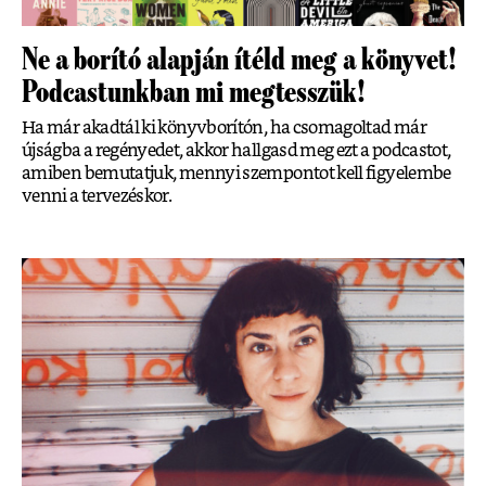
Ne a borító alapján ítéld meg a könyvet!
Podcastunkban mi megtesszük!
Ha már akadtál ki könyvborítón, ha csomagoltad már
újságba a regényedet, akkor hallgasd meg ezt a podcastot,
amiben bemutatjuk, mennyi szempontot kell figyelembe
venni a tervezéskor.