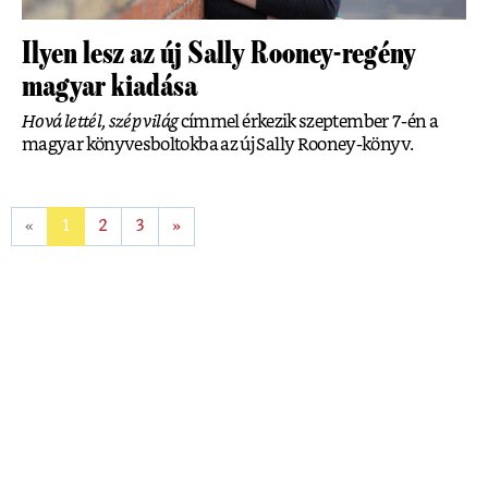
Ilyen lesz az új Sally Rooney-regény
magyar kiadása
Hová lettél, szép világ
címmel érkezik szeptember 7-én a
magyar könyvesboltokba az új Sally Rooney-könyv.
«
1
2
3
»