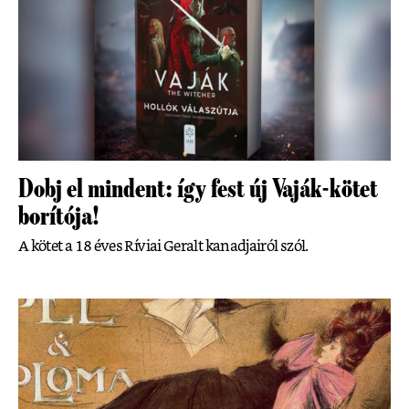
Dobj el mindent: így fest új Vaják-kötet
borítója!
A kötet a 18 éves Ríviai Geralt kanadjairól szól.