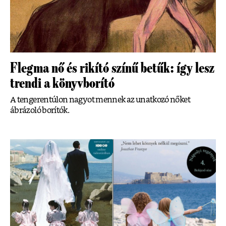
Flegma nő és rikító színű betűk: így lesz
trendi a könyvborító
A tengerentúlon nagyot mennek az unatkozó nőket
ábrázoló borítók.