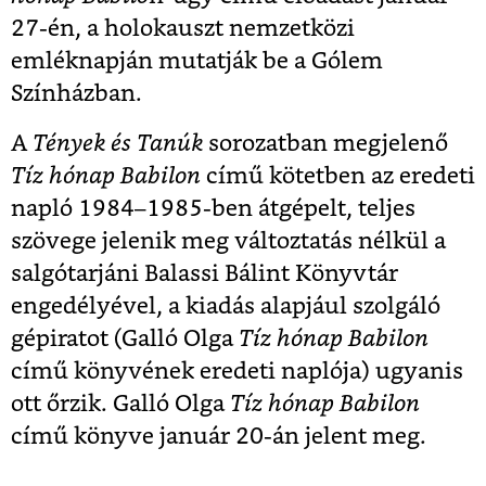
27-én, a holokauszt nemzetközi
emléknapján mutatják be a Gólem
Színházban.
A
Tények és Tanúk
sorozatban megjelenő
Tíz hónap Babilon
című kötetben az eredeti
napló 1984–1985-ben átgépelt, teljes
szövege jelenik meg változtatás nélkül a
salgótarjáni Balassi Bálint Könyvtár
engedélyével, a kiadás alapjául szolgáló
gépiratot (Galló Olga
Tíz hónap Babilon
című könyvének eredeti naplója) ugyanis
ott őrzik. Galló Olga
Tíz hónap Babilon
című könyve január 20-án jelent meg.