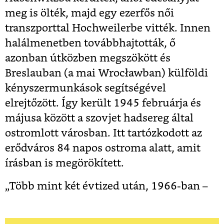
meg is ölték, majd egy ezerfős női
transzporttal Hochweilerbe vitték. Innen
halálmenetben továbbhajtották, ő
azonban útközben megszökött és
Breslauban (a mai Wrocławban) külföldi
kényszermunkások segítségével
elrejtőzött. Így került 1945 februárja és
májusa között a szovjet hadsereg által
ostromlott városban. Itt tartózkodott az
erődváros 84 napos ostroma alatt, amit
írásban is megörökített.
„Több mint két évtized után, 1966-ban –