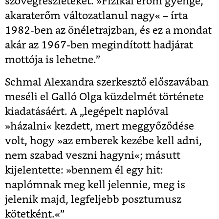
szövegrészleteket. »Fizikai erőm gyenge,
akaraterőm változatlanul nagy« – írta
1982-ben az önéletrajzban, és ez a mondat
akár az 1967-ben megindított hadjárat
mottója is lehetne.”
Schmal Alexandra szerkesztő előszavában
meséli el Galló Olga küzdelmét története
kiadatásáért. A „legépelt naplóval
»házalni« kezdett, mert meggyőződése
volt, hogy »az emberek kezébe kell adni,
nem szabad veszni hagyni«; másutt
kijelentette: »bennem él egy hit:
naplómnak meg kell jelennie, meg is
jelenik majd, legfeljebb posztumusz
kötetként.«”