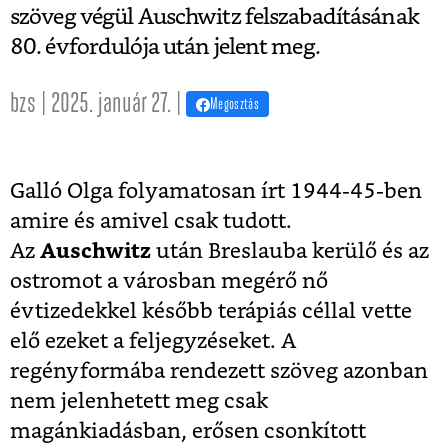
szöveg végül Auschwitz felszabadításának
80. évfordulója után jelent meg.
bzs | 2025. január 27. |
Megosztás
Galló Olga folyamatosan írt 1944-45-ben
amire és amivel csak tudott.
Az
Auschwitz
után Breslauba kerülő és az
ostromot a városban megérő nő
évtizedekkel később terápiás céllal vette
elő ezeket a feljegyzéseket. A
regényformába rendezett szöveg azonban
nem jelenhetett meg csak
magánkiadásban, erősen csonkított