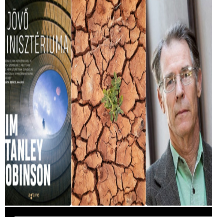
Ez a könyv megjósolta, hogy mit okoznak
a hőhullámok
A Magyarországot sújtó hőség miatt egyre többször jut
eszünkbe Kim Stanley Robinson A Jövő Minisztériuma
című regénye.