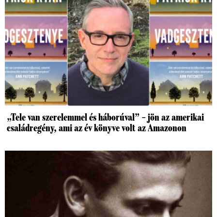
„Tele van szerelemmel és háborúval” – jön az amerikai
családregény, ami az év könyve volt az Amazonon