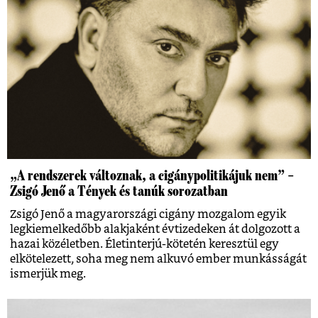
„A rendszerek változnak, a cigánypolitikájuk nem” –
Zsigó Jenő a Tények és tanúk sorozatban
Zsigó Jenő a magyarországi cigány mozgalom egyik
legkiemelkedőbb alakjaként évtizedeken át dolgozott a
hazai közéletben. Életinterjú-kötetén keresztül egy
elkötelezett, soha meg nem alkuvó ember munkásságát
ismerjük meg.