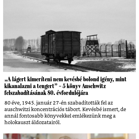
„A lágert kimeríteni nem kevésbé bolond igény, mint
kikanalazni a tengert” – 5 könyv Auschwitz
felszabadításának 80. évfordulójára
80 éve, 1945. január 27-én szabadították fel az
auschwitzi koncentrációs tábort. Kevésbé ismert, de
annál fontosabb könyvekkel emlékezünk meg a
holokauszt áldozatairól.