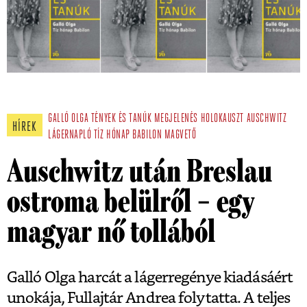
GALLÓ OLGA
TÉNYEK ÉS TANÚK
MEGJELENÉS
HOLOKAUSZT
AUSCHWITZ
HÍREK
LÁGERNAPLÓ
TÍZ HÓNAP BABILON
MAGVETŐ
Auschwitz után Breslau
ostroma belülről – egy
magyar nő tollából
Galló Olga harcát a lágerregénye kiadásáért
unokája, Fullajtár Andrea folytatta. A teljes