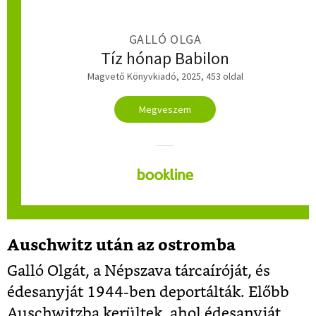
GALLÓ OLGA
Tíz hónap Babilon
Magvető Könyvkiadó, 2025, 453 oldal
Megveszem
Auschwitz után az ostromba
Galló Olgát, a Népszava tárcaíróját, és
édesanyját 1944-ben deportálták. Előbb
Auschwitzba kerültek, ahol édesanyját