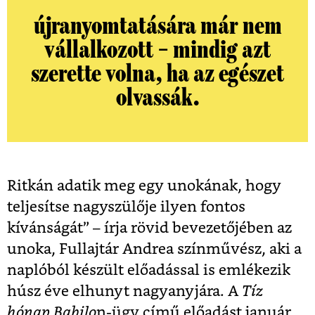
újranyomtatására már nem
vállalkozott – mindig azt
szerette volna, ha az egészet
olvassák.
Ritkán adatik meg egy unokának, hogy
teljesítse nagyszülője ilyen fontos
kívánságát” – írja rövid bevezetőjében az
unoka, Fullajtár Andrea színművész, aki a
naplóból készült előadással is emlékezik
húsz éve elhunyt nagyanyjára. A
Tíz
hónap Babilo
n-ügy című előadást január