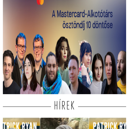
Kiválasztották a 2026-os Mastercard -
Alkotótárs ösztöndíj 10 döntősét!
Közülük kerül ki a két győztes.
HÍREK