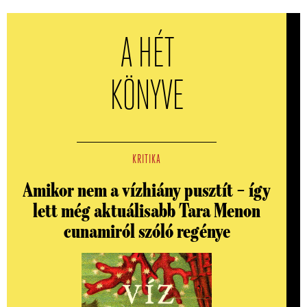
A HÉT
KÖNYVE
KRITIKA
Amikor nem a vízhiány pusztít – így
lett még aktuálisabb Tara Menon
cunamiról szóló regénye