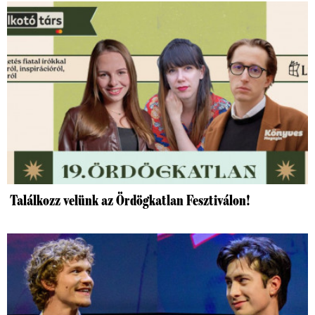
Találkozz velünk az Ördögkatlan Fesztiválon!