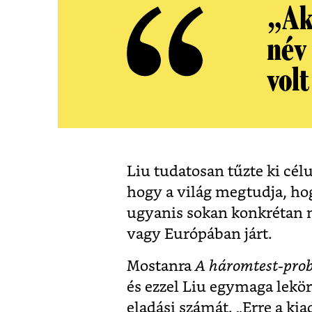
„Ak
név
volt
Liu tudatosan tűzte ki cél
hogy a világ megtudja, hogy
ugyanis sokan konkrétan n
vagy Európában járt.
Mostanra
A háromtest-pro
és ezzel Liu egymaga lekör
eladási számát. „Erre a kia