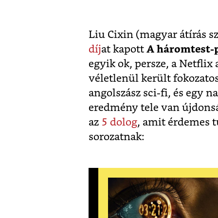
Liu Cixin (magyar átírás s
díj
at kapott
A háromtest-
egyik ok, persze, a Netfli
véletlenül került fokozato
angolszász sci-fi, és egy 
eredmény tele van újdonság
az
5 dolog
, amit érdemes
sorozatnak: