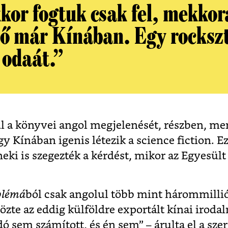
kor fogtuk csak fel, mekkor
 ő már Kínában. Egy rocksz
 odaát.”
ul a könyvei angol megjelenését, részben, mert
 Kínában igenis létezik a science fiction. Ez
eki is szegezték a kérdést, mikor az Egyesül
blémá
ból csak angolul több mint hárommillió 
özte az eddig külföldre exportált kínai irod
dó sem számított, és én sem” – árulta el a sze