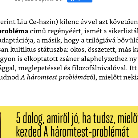
zerint Liu Ce-hszin) kilenc évvel azt követőe
probléma
című regényéért, ismét a sikerlisták
x adaptációja, a másik, hogy a trilógiává bőv
san kultikus státuszba: okos, összetett, más k
nagyon is elkoptatott zsáner alaphelyzethez n
gal, meglepetéssel és filozofálnivalóval. Itt 
 tudnod
A háromtest problémá
ról, mielőtt neki
5 dolog, amiről jó, ha tudsz, mielő
kezded A háromtest-problémát