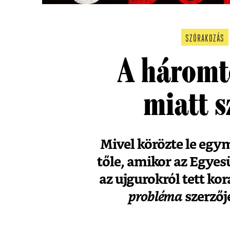
SZÓRAKOZÁS
A háromt
miatt s
Mivel körözte le egym
tőle, amikor az Egye
az ujgurokról tett kor
probléma
szerzőj