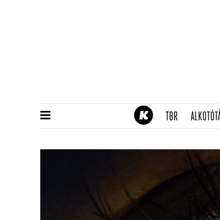
(CURRENT)
TBR
ALKOTÓT