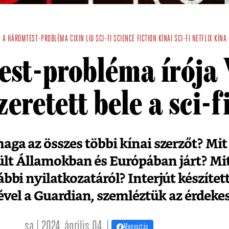
A HÁROMTEST-PROBLÉMA
CIXIN LIU
SCI-FI
SCIENCE FICTION
KÍNAI SCI-FI
NETFLIX
KÍNA
est-probléma írója 
zeretett bele a sci-
aga az összes többi kínai szerzőt? Mit
sült Államokban és Európában járt? Mi
ábbi nyilatkozatáról? Interjút készítet
ével a Guardian, szemléztük az érdeke
sa | 2024. április 04. |
Megosztás