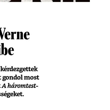
Verne
fibe
 kérdezgettek
t gondol most
t
A háromtest-
sségeket.