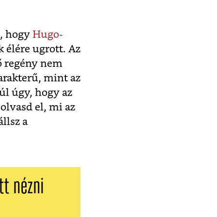
n, hogy
Hugo-
 élére ugrott. Az
ülő regény nem
arakterű, mint az
yúl úgy, hogy az
olvasd el, mi az
állsz a
tt nézni