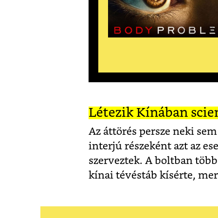
Létezik Kínában scie
Az áttörés persze neki se
interjú részeként azt az e
szerveztek. A boltban több
kínai tévéstáb kísérte, m