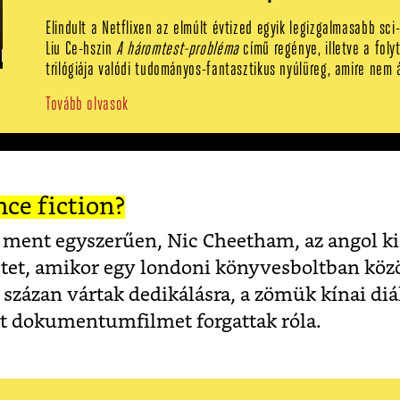
Elindult a Netflixen az elmúlt évtized egyik legizgalmasabb sci-
Liu Ce-hszin
A háromtest-probléma
című regénye, illetve a foly
trilógiája valódi tudományos-fantasztikus nyúlüreg, amire nem á
Tovább olvasok
nce fiction?
m ment egyszerűen, Nic Cheetham, az angol ki
setet, amikor egy londoni könyvesboltban köz
 százan vártak dedikálásra, a zömük kínai diá
ert dokumentumfilmet forgattak róla.