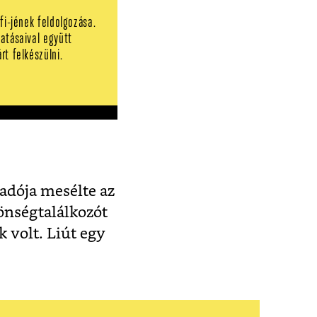
fi-jének feldolgozása.
tatásaival együtt
rt felkészülni.
adója mesélte az
önségtalálkozót
k volt. Liút egy