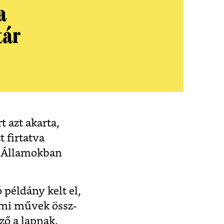
a
tár
 azt akarta,
t firtatva
t Államokban
példány kelt el,
almi művek össz-
rző a lapnak.