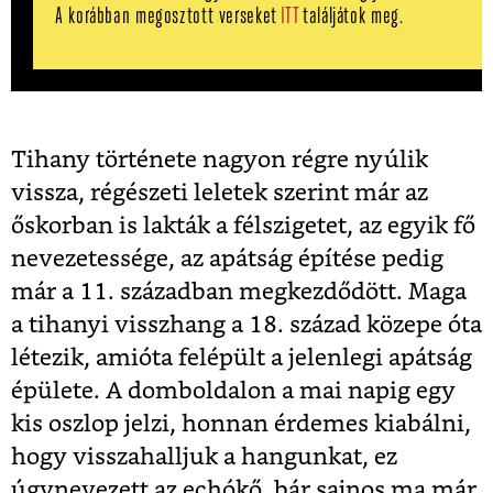
A korábban megosztott verseket
ITT
találjátok meg.
Tihany története nagyon régre nyúlik
vissza, régészeti leletek szerint már az
őskorban is lakták a félszigetet, az egyik fő
nevezetessége, az apátság építése pedig
már a 11. században megkezdődött. Maga
a tihanyi visszhang a 18. század közepe óta
létezik, amióta felépült a jelenlegi apátság
épülete. A domboldalon a mai napig egy
kis oszlop jelzi, honnan érdemes kiabálni,
hogy visszahalljuk a hangunkat, ez
úgynevezett az echókő, bár sajnos ma már