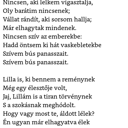
Nincsen, aki lelkem vígasztalja,
Oly barátim nincsenek;
Vállat rándít, aki sorsom hallja;
Már elhagytak mindenek.
Nincsen szív az emberekbe:
Hadd öntsem ki hát vaskebletekbe
Szívem bús panasszait.
Szívem bús panasszait.
Lilla is, ki bennem a reménynek
Még egy élesztője volt,
Jaj, Lillám is a tiran törvénynek
S a szokásnak meghódolt.
Hogy vagy most te, áldott lélek?
Én ugyan már elhagyatva élek