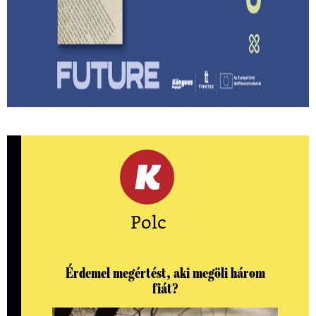
Lehet-e izgalmas egy
hagyatékfelszámolás? – Ragnar Helgi
Ólafsson: Apám könyvtára
Megmenthető-e a feledéstől mindaz, ami számunkra
értékes akkor, ha írunk róla?
Polc
Érdemel megértést, aki megöli három
fiát?