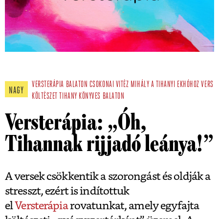
VERSTERÁPIA
BALATON
CSOKONAI VITÉZ MIHÁLY
A TIHANYI EKHÓHOZ
VERS
NAGY
KÖLTÉSZET
TIHANY
KÖNYVES BALATON
Versterápia: „Óh,
Tihannak rijjadó leánya!”
A versek csökkentik a szorongást és oldják a
stresszt, ezért is indítottuk
el
Versterápia
rovatunkat, amely egyfajta