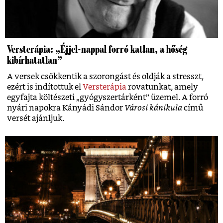
Versterápia: „Éjjel-nappal forró katlan, a hőség
kibírhatatlan”
A versek csökkentik a szorongást és oldják a stresszt,
ezért is indítottuk el
Versterápia
rovatunkat, amely
egyfajta költészeti „gyógyszertárként” üzemel. A forró
nyári napokra Kányádi Sándor
Városi kánikula
című
versét ajánljuk.