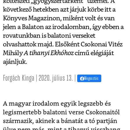
költészeti „gyógyszertárként” üzemel. A
következő hetekben azt járjuk körbe itt a
Könyves Magazinon, miként volt és van
jelen a Balaton az irodalomban, így ebben a
rovatunkban is balatoni verseket
olvashattok majd. Elsőként Csokonai Vitéz
Mihály
A tihanyi Ekhóhoz
című elégiáját
ajánljuk.
Forgách Kinga | 2020. július 13. |
Megosztás
A magyar irodalom egyik legszebb és
legismertebb balatoni verse Csokonaitól
származik, akinek a bánatát a tó partján
ülve nem más, mint a tihanyi visszhang