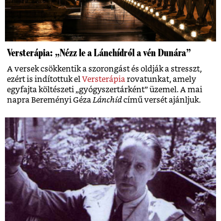
Versterápia: „Nézz le a Lánchídról a vén Dunára”
A versek csökkentik a szorongást és oldják a stresszt,
ezért is indítottuk el
Versterápia
rovatunkat, amely
egyfajta költészeti „gyógyszertárként” üzemel. A mai
napra Bereményi Géza
Lánchíd
című versét ajánljuk.