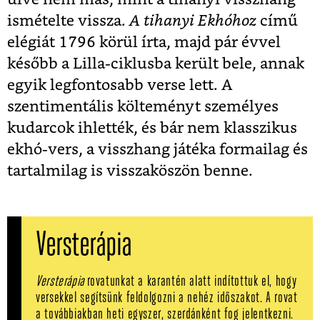
ismételte vissza
. A tihanyi Ekhóhoz
című
elégiát 1796 körül írta, majd pár évvel
később a Lilla-ciklusba került bele, annak
egyik legfontosabb verse lett. A
szentimentális költeményt személyes
kudarcok ihlették, és bár nem klasszikus
ekhó-vers, a visszhang játéka formailag és
tartalmilag is visszaköszön benne.
Versterápia
Versterápia
rovatunkat a karantén alatt indítottuk el, hogy
versekkel segítsünk feldolgozni a nehéz időszakot
. A rovat
a továbbiakban heti egyszer, szerdánként fog jelentkezni.