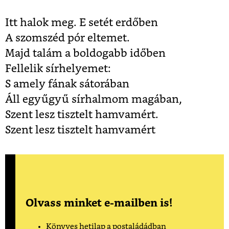
Itt halok meg. E setét erdőben
A szomszéd pór eltemet.
Majd talám a boldogabb időben
Fellelik sírhelyemet:
S amely fának sátorában
Áll egyűgyű sírhalmom magában,
Szent lesz tisztelt hamvamért.
Szent lesz tisztelt hamvamért
Olvass minket e-mailben is!
Könyves hetilap a postaládádban