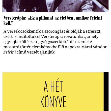
Versterápia: „Ez a pillanat az életben, amikor felelni
kell.”
A versek csökkentik a szorongást és oldják a stresszt,
ezért is indítottuk el Versterápia rovatunkat, amely
egyfajta költészeti „gyógyszertárként” üzemel.A
mostani történelemkönyvbe illő napokra Márai Sándor
Felelni
című versét ajánljuk.
A HÉT
KÖNYVE