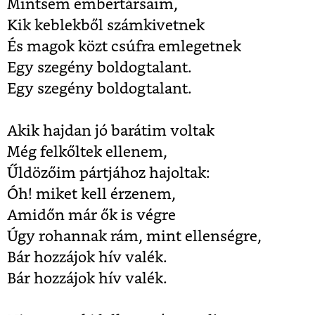
Mintsem embertársaim,
Kik keblekből számkivetnek
És magok közt csúfra emlegetnek
Egy szegény boldogtalant.
Egy szegény boldogtalant.
Akik hajdan jó barátim voltak
Még felkőltek ellenem,
Űldözőim pártjához hajoltak:
Óh! miket kell érzenem,
Amidőn már ők is végre
Úgy rohannak rám, mint ellenségre,
Bár hozzájok hív valék.
Bár hozzájok hív valék.