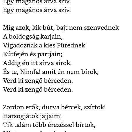
Egy magános árva szív.
Egy magános árva szív.
Míg azok, kik bút, bajt nem szenvednek
A boldogság karjain,
Vígadoznak a kies Fürednek
Kútfején és partjain;
Addig én itt sírva sírok.
És te, Nimfa! amit én nem bírok,
Verd ki zengő bérceden.
Verd ki zengő bérceden.
Zordon erők, durva bércek, szírtok!
Harsogjátok jajjaim!
Tik talám több érezéssel bírtok,