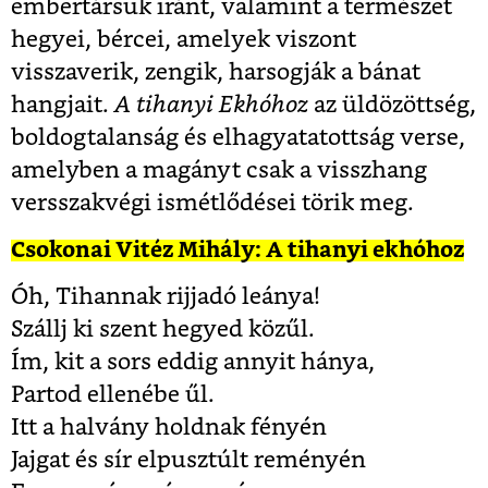
embertársuk iránt, valamint a természet
hegyei, bércei, amelyek viszont
visszaverik, zengik, harsogják a bánat
hangjait.
A tihanyi Ekhóhoz
az üldözöttség,
boldogtalanság és elhagyatatottság verse,
amelyben a magányt csak a visszhang
versszakvégi ismétlődései törik meg.
Csokonai Vitéz Mihály: A tihanyi ekhóhoz
Óh, Tihannak rijjadó leánya!
Szállj ki szent hegyed közűl.
Ím, kit a sors eddig annyit hánya,
Partod ellenébe űl.
Itt a halvány holdnak fényén
Jajgat és sír elpusztúlt reményén