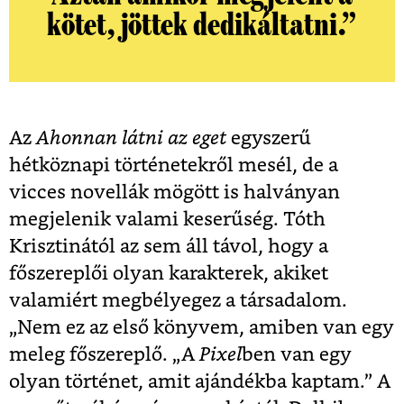
kötet, jöttek dedikáltatni.”
Az
Ahonnan látni az eget
egyszerű
hétköznapi történetekről mesél, de a
vicces novellák mögött is halványan
megjelenik valami keserűség. Tóth
Krisztinától az sem áll távol, hogy a
főszereplői olyan karakterek, akiket
valamiért megbélyegez a társadalom.
„Nem ez az első könyvem, amiben van egy
meleg főszereplő. „A
Pixel
ben van egy
olyan történet, amit ajándékba kaptam.” A