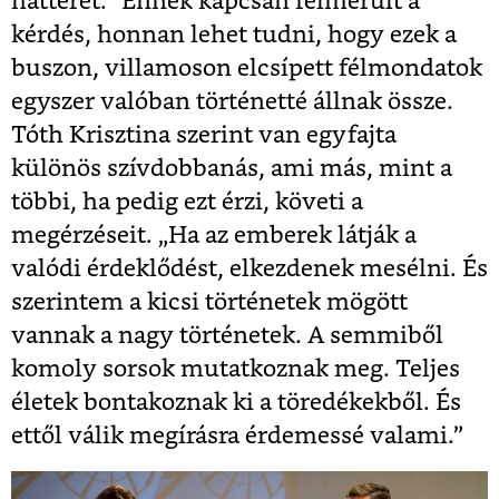
hátterét.” Ennek kapcsán felmerült a
kérdés, honnan lehet tudni, hogy ezek a
buszon, villamoson elcsípett félmondatok
egyszer valóban történetté állnak össze.
Tóth Krisztina szerint van egyfajta
különös szívdobbanás, ami más, mint a
többi, ha pedig ezt érzi, követi a
megérzéseit. „Ha az emberek látják a
valódi érdeklődést, elkezdenek mesélni. És
szerintem a kicsi történetek mögött
vannak a nagy történetek. A semmiből
komoly sorsok mutatkoznak meg. Teljes
életek bontakoznak ki a töredékekből. És
ettől válik megírásra érdemessé valami.”