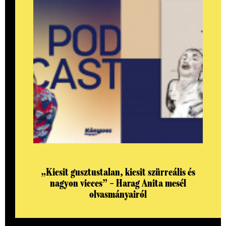
„Kicsit gusztustalan, kicsit szürreális és
nagyon vicces” – Harag Anita mesél
olvasmányairól