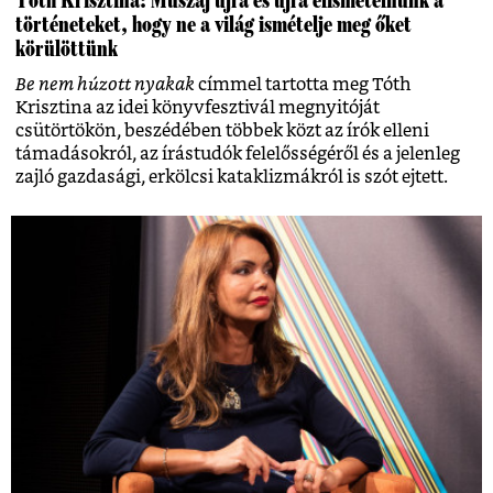
Tóth Krisztina: Muszáj újra és újra elismételnünk a
történeteket, hogy ne a világ ismételje meg őket
körülöttünk
Be nem húzott nyakak
címmel tartotta meg Tóth
Krisztina az idei könyvfesztivál megnyitóját
csütörtökön, beszédében többek közt az írók elleni
támadásokról, az írástudók felelősségéről és a jelenleg
zajló gazdasági, erkölcsi kataklizmákról is szót ejtett.