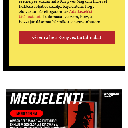
személyes adataimat a Könyves Magazin hírlevél
küldése céljából kezelje. Kijelentem, hogy
elolvastam és elfogadom az
Adatkezelési
tájékoztatót
. Tudomásul veszem, hogy a
hozzájárulásomat bármikor visszavonhatom.