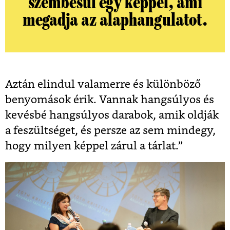
szembesül egy képpel, ami
megadja az alaphangulatot.
Aztán elindul valamerre és különböző
benyomások érik. Vannak hangsúlyos és
kevésbé hangsúlyos darabok, amik oldják
a feszültséget, és persze az sem mindegy,
hogy milyen képpel zárul a tárlat.”