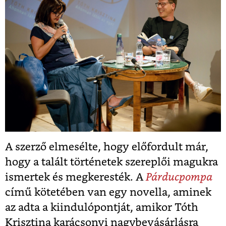
A szerző elmesélte, hogy előfordult már,
hogy a talált történetek szereplői magukra
ismertek és megkeresték. A
Párducpompa
című kötetében van egy novella, aminek
az adta a kiindulópontját, amikor Tóth
Krisztina karácsonyi nagybevásárlásra