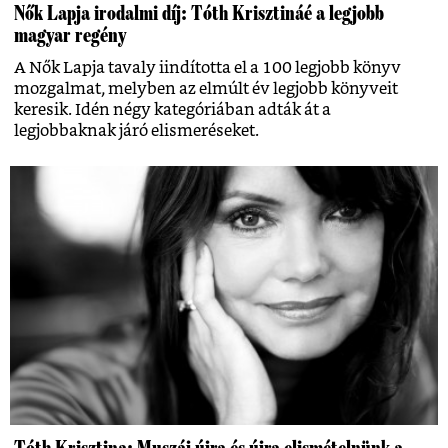
Nők Lapja irodalmi díj: Tóth Krisztináé a legjobb
magyar regény
A Nők Lapja tavaly iindította el a 100 legjobb könyv
mozgalmat, melyben az elmúlt év legjobb könyveit
keresik. Idén négy kategóriában adták át a
legjobbaknak járó elismeréseket.