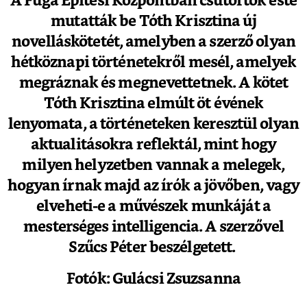
A Fuga Építési Központban csütörtök este
mutatták be Tóth Krisztina új
novelláskötetét, amelyben a szerző olyan
hétköznapi történetekről mesél, amelyek
megráznak és megnevettetnek. A kötet
Tóth Krisztina elmúlt öt évének
lenyomata, a történeteken keresztül olyan
aktualitásokra reflektál, mint hogy
milyen helyzetben vannak a melegek,
hogyan írnak majd az írók a jövőben, vagy
elveheti-e a művészek munkáját a
mesterséges intelligencia. A szerzővel
Szűcs Péter beszélgetett.
Fotók: Gulácsi Zsuzsanna