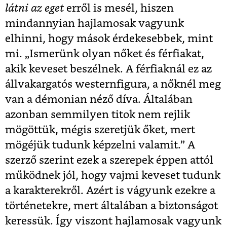
látni az eget
erről is mesél, hiszen
mindannyian hajlamosak vagyunk
elhinni, hogy mások érdekesebbek, mint
mi.
„Ismerünk olyan nőket és férfiakat,
akik keveset beszélnek. A férfiaknál ez az
állvakargatós westernfigura, a nőknél meg
van a démonian néző díva. Általában
azonban semmilyen titok nem rejlik
mögöttük, mégis szeretjük őket, mert
mögéjük tudunk képzelni valamit.” A
szerző szerint ezek a szerepek éppen attól
működnek jól, hogy vajmi keveset tudunk
a karakterekről. Azért is vágyunk ezekre a
történetekre, mert általában a biztonságot
keressük. Így viszont hajlamosak vagyunk