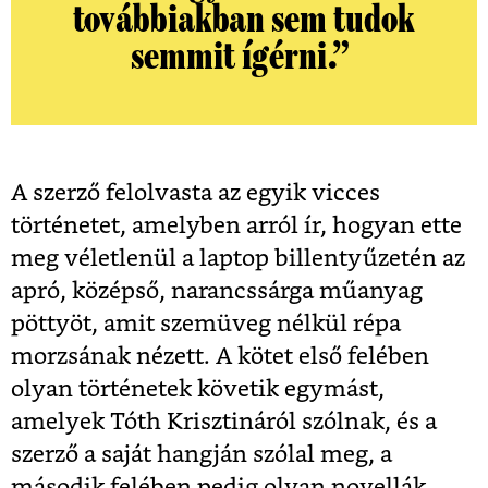
továbbiakban sem tudok
semmit ígérni.”
A szerző felolvasta az egyik vicces
történetet, amelyben arról ír, hogyan ette
meg véletlenül a laptop billentyűzetén az
apró, középső, narancssárga műanyag
pöttyöt, amit szemüveg nélkül répa
morzsának nézett. A kötet első felében
olyan történetek követik egymást,
amelyek Tóth Krisztináról szólnak, és a
szerző a saját hangján szólal meg, a
második felében pedig olyan novellák