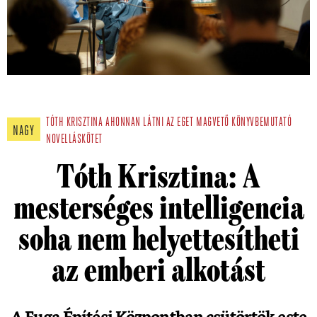
TÓTH KRISZTINA
AHONNAN LÁTNI AZ EGET
MAGVETŐ
KÖNYVBEMUTATÓ
NAGY
NOVELLÁSKÖTET
Tóth Krisztina: A
mesterséges intelligencia
soha nem helyettesítheti
az emberi alkotást