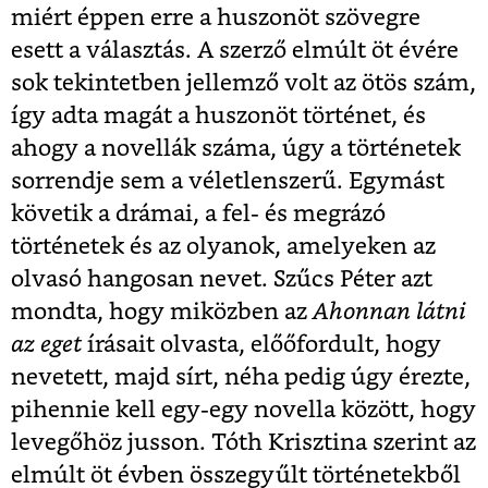
miért éppen erre a huszonöt szövegre
esett a választás. A szerző elmúlt öt évére
sok tekintetben jellemző volt az ötös szám,
így adta magát a huszonöt történet, és
ahogy a novellák száma, úgy a történetek
sorrendje sem a véletlenszerű. Egymást
követik a drámai, a fel- és megrázó
történetek és az olyanok, amelyeken az
olvasó hangosan nevet. Szűcs Péter azt
mondta, hogy miközben az
Ahonnan látni
az eget
írásait olvasta, előőfordult, hogy
nevetett, majd sírt, néha pedig úgy érezte,
pihennie kell egy-egy novella között, hogy
levegőhöz jusson. Tóth Krisztina szerint az
elmúlt öt évben összegyűlt történetekből