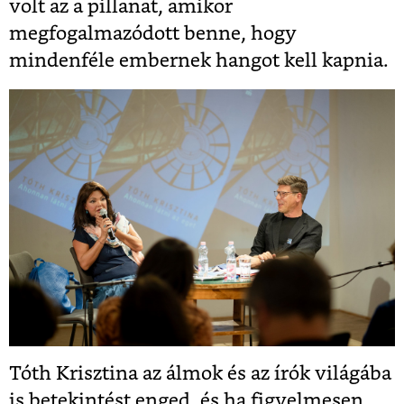
volt az a pillanat, amikor
megfogalmazódott benne, hogy
mindenféle embernek hangot kell kapnia.
Tóth Krisztina az álmok és az írók világába
is betekintést enged, és ha figyelmesen