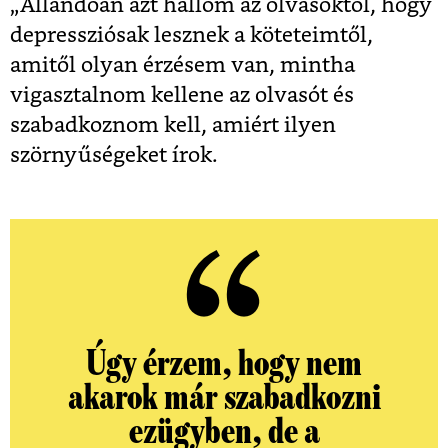
„
Állandóan azt hallom az olvasóktól, hogy
depressziósak lesznek a köteteimtől,
amitől olyan érzésem van, mintha
vigasztalnom kellene az olvasót és
szabadkoznom kell, amiért ilyen
szörnyűségeket írok.
Úgy érzem, hogy nem
akarok már szabadkozni
ezügyben, de a