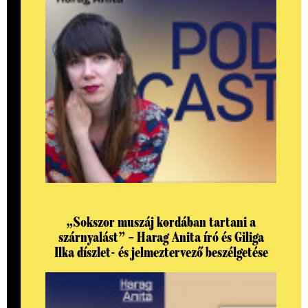
„Sokszor muszáj kordában tartani a
szárnyalást” – Harag Anita író és Giliga
Ilka díszlet- és jelmeztervező beszélgetése