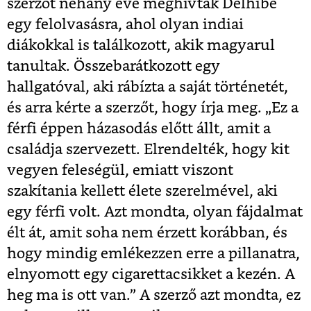
szerzőt néhány éve meghívták Delhibe
egy felolvasásra, ahol olyan indiai
diákokkal is találkozott, akik magyarul
tanultak. Összebarátkozott egy
hallgatóval, aki rábízta a saját történetét,
és arra kérte a szerzőt, hogy írja meg.
„Ez a
férfi éppen házasodás előtt állt, amit a
családja szervezett. Elrendelték, hogy kit
vegyen feleségül, emiatt viszont
szakítania kellett élete szerelmével, aki
egy férfi volt. Azt mondta, olyan fájdalmat
élt át, amit soha nem érzett korábban, és
hogy mindig emlékezzen erre a pillanatra,
elnyomott egy cigarettacsikket a kezén. A
heg ma is ott van.” A szerző azt mondta, ez