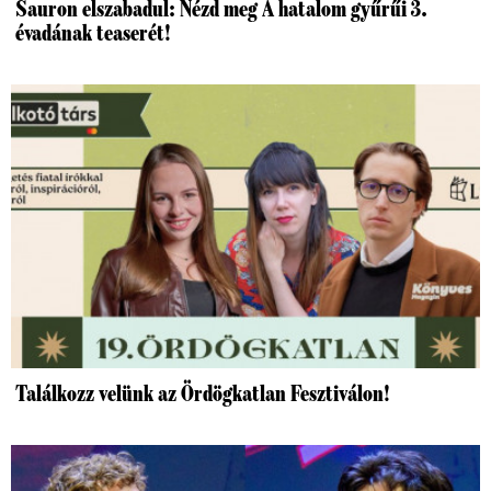
Sauron elszabadul: Nézd meg A hatalom gyűrűi 3.
évadának teaserét!
Találkozz velünk az Ördögkatlan Fesztiválon!