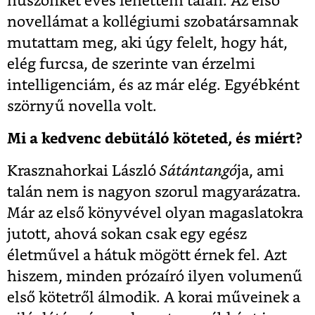
huszonkét éves lehettem talán. Az első
novellámat a kollégiumi szobatársamnak
mutattam meg, aki úgy felelt, hogy hát,
elég furcsa, de szerinte van érzelmi
intelligenciám, és az már elég. Egyébként
szörnyű novella volt.
Mi a kedvenc debütáló köteted, és miért?
Krasznahorkai László
Sátántangó
ja, ami
talán nem is nagyon szorul magyarázatra.
Már az első könyvével olyan magaslatokra
jutott, ahová sokan csak egy egész
életművel a hátuk mögött érnek fel. Azt
hiszem, minden prózaíró ilyen volumenű
első kötetről álmodik. A korai műveinek a