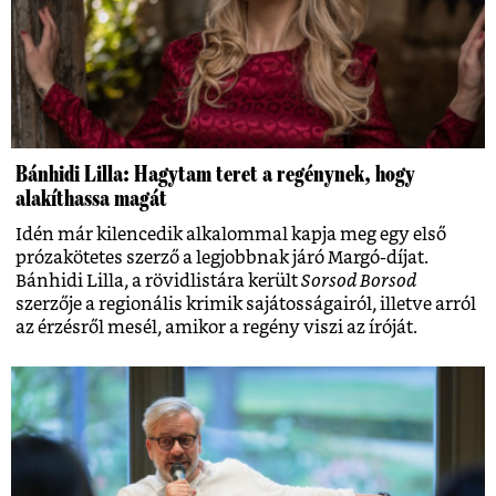
Bánhidi Lilla: Hagytam teret a regénynek, hogy
alakíthassa magát
Idén már kilencedik alkalommal kapja meg egy első
prózakötetes szerző a legjobbnak járó Margó-díjat.
Bánhidi Lilla, a rövidlistára került
Sorsod Borsod
szerzője a regionális krimik sajátosságairól, illetve arról
az érzésről mesél, amikor a regény viszi az íróját.