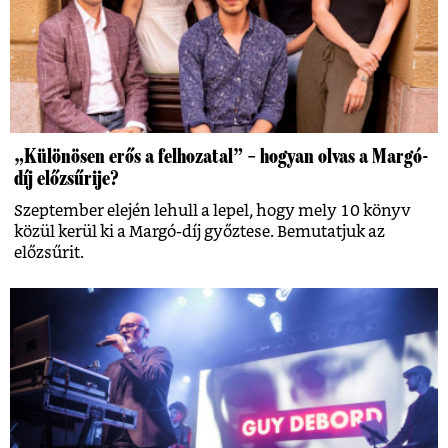
„Különösen erős a felhozatal” – hogyan olvas a Margó-
díj előzsűrije?
Szeptember elején lehull a lepel, hogy mely 10 könyv
közül kerül ki a Margó-díj győztese. Bemutatjuk az
előzsűrit.