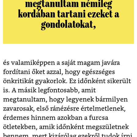
megtanultam némileg
kordában tartani ezeket a
gondolatokat,
és valamiképpen a saját magam javára
fordítani őket azzal, hogy egészséges
önkritikát gyakorlok. Ez időnként sikerült
is. A másik legfontosabb, amit
megtanultam, hogy legyenek bármilyen
zavarosak, első ránézésre értelmetlenek,
érdemes hinnem azokban a furcsa
ötletekben, amik időnként megszületnek
bennem, mert kizárólag ezekről tudok írni