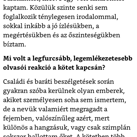
kaptam. Közülük szinte senki sem
foglalkozik ténylegesen irodalommal,
sokkal inkább a jó ízlésükben, a
megértésükben és az őszinteségükben
bíztam.
Mi volt a legfurcsább, legemlékezetesebb
olvasói reakció a kötet kapcsán?
Családi és baráti beszélgetések során
gyakran szóba kerülnek olyan emberek,
akiket személyesen soha sem ismertem,
de a nevük valamiért megragadt a
fejemben, valószínűleg azért, mert
különös a hangzásuk, vagy csak szimplán
sokszor hallottam őket. A kötetben több