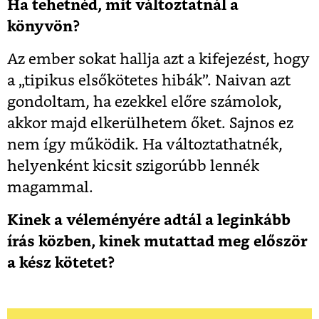
Ha tehetnéd, mit változtatnál a
könyvön?
Az ember sokat hallja azt a kifejezést, hogy
a „tipikus elsőkötetes hibák”. Naivan azt
gondoltam, ha ezekkel előre számolok,
akkor majd elkerülhetem őket. Sajnos ez
nem így működik. Ha változtathatnék,
helyenként kicsit szigorúbb lennék
magammal.
Kinek a véleményére adtál a leginkább
írás közben, kinek mutattad meg először
a kész kötetet?