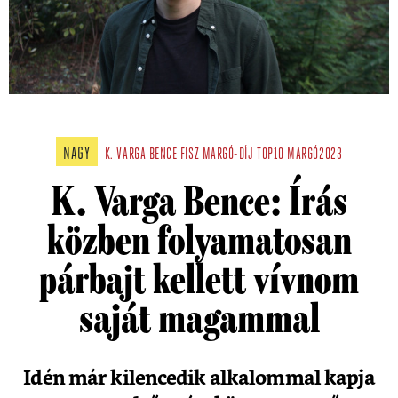
NAGY
K. VARGA BENCE
FISZ
MARGÓ-DÍJ
TOP10
MARGÓ2023
K. Varga Bence: Írás
közben folyamatosan
párbajt kellett vívnom
saját magammal
Idén már kilencedik alkalommal kapja