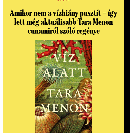
Amikor nem a vízhiány pusztít – így
lett még aktuálisabb Tara Menon
cunamiról szóló regénye