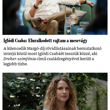
Iglódi Csaba: Eluralkodott rajtam a mesevágy
A kilencedik Margó-díj rövidlistásainak bemutatkozó
interjú közül most Iglódi Csabáét tesszük közzé, aki
Dreher-szimfónia
című családregényével került a
legjobb tízbe.