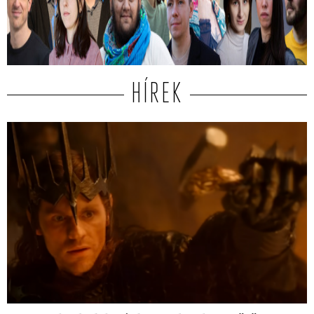
Közülük kerül ki a két győztes.
HÍREK