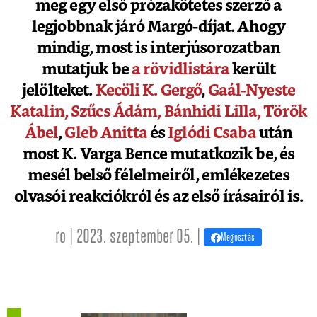
meg egy első prózakötetes szerző a
legjobbnak járó Margó-díjat. Ahogy
mindig, most is interjúsorozatban
mutatjuk be
a rövidlistára
került
jelölteket.
Kecöli K. Gergő
,
Gaál-Nyeste
Katalin,
Szűcs Ádám,
Bánhidi Lilla,
Török
Ábel
,
Gleb Anitta
és
Iglódi Csaba
után
most K. Varga Bence mutatkozik be, és
mesél belső félelmeiről, emlékezetes
olvasói reakciókról és az első írásairól is.
ro | 2023. szeptember 05. |
Megosztás