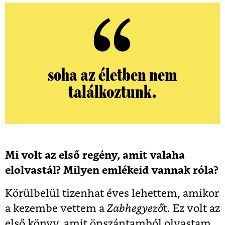
soha az életben nem
találkoztunk.
Mi volt az első regény, amit valaha
elolvastál? Milyen emlékeid vannak róla?
Körülbelül tizenhat éves lehettem, amikor
a kezembe vettem a
Zabhegyező
t. Ez volt az
első könyv, amit önszántamból olvastam