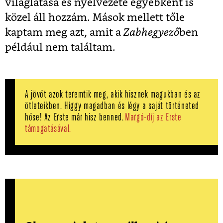
világlátása és nyelvezete egyébként is
közel áll hozzám. Mások mellett tőle
kaptam meg azt, amit a
Zabhegyező
ben
például nem találtam.
A jövőt azok teremtik meg, akik hisznek magukban és az
ötleteikben. Higgy magadban és légy a saját történeted
hőse! Az Erste már hisz benned.
Margó-díj az Erste
támogatásával.