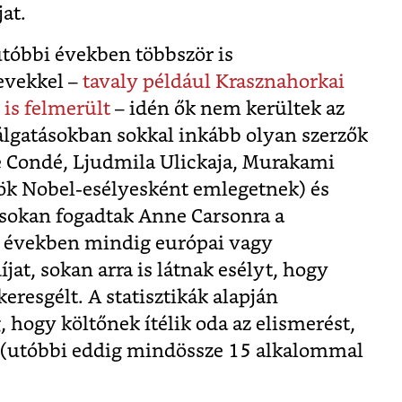
at.
 utóbbi években többször is
evekkel –
tavaly például Krasznahorkai
 is felmerült
– idén ők nem kerültek az
lálgatásokban sokkal inkább olyan szerzők
e Condé, Ljudmila Ulickaja, Murakami
rök Nobel-esélyesként emlegetnek) és
sokan fogadtak Anne Carsonra a
i években mindig európai vagy
íjat, sokan arra is látnak esélyt, hogy
eresgélt. A statisztikák alapján
, hogy költőnek ítélik oda az elismerést,
a (utóbbi eddig mindössze 15 alkalommal