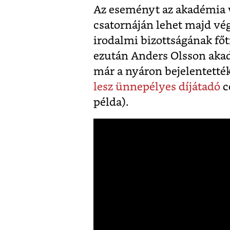
Az eseményt az akadémia 
csatornáján lehet majd vé
irodalmi bizottságának főt
ezután Anders Olsson akadé
már a nyáron bejelentetté
lesz ünnepélyes díjátadó
c
példa).