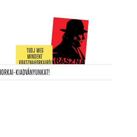
TUDJ MEG
MINDENT
KRASZNAHORKAIRÓL!
(CURRENT)
HORKAI-KIADVÁNYUNKAT!