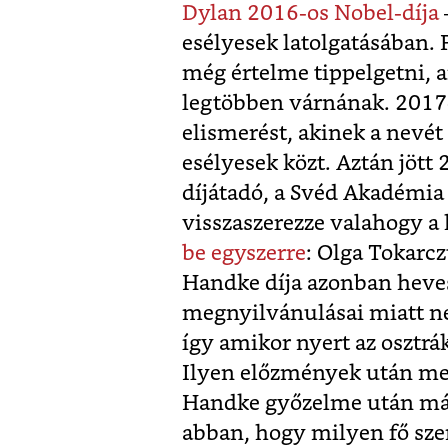
Dylan 2016-os Nobel-díja
esélyesek latolgatásában. 
még értelme tippelgetni, a
legtöbben várnának. 2017
elismerést, akinek a nevé
esélyesek közt. Aztán jött
díjátadó, a Svéd Akadémia 
visszaszerezze valahogy a 
be egyszerre
: Olga Tokarcz
Handke díja azonban heves 
megnyilvánulásai miatt ne
így amikor nyert az osztrák 
Ilyen előzmények után me
Handke győzelme után már
abban, hogy milyen fő szem