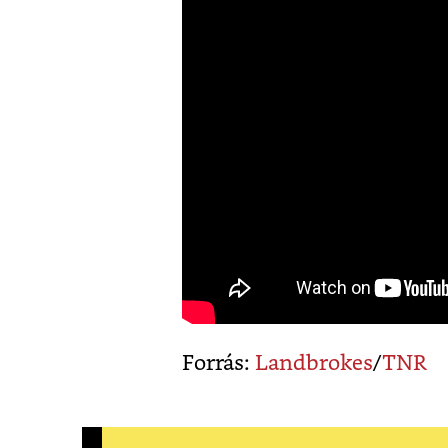
Forrás:
Landbrokes
/
TNR