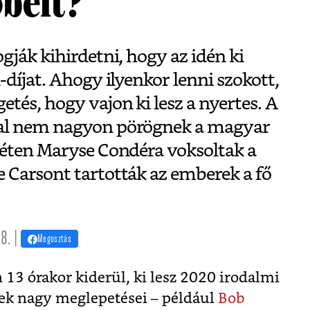
belt?
gják kihirdetni, hogy az idén ki
-díjat. Ahogy ilyenkor lenni szokott,
tés, hogy vajon ki lesz a nyertes. A
al nem nagyon pörögnek a magyar
héten Maryse Condéra voksoltak a
 Carsont tartották az emberek a fő
8. |
Megosztás
 13 órakor kiderül, ki lesz 2020 irodalmi
vek nagy meglepetései – például
Bob