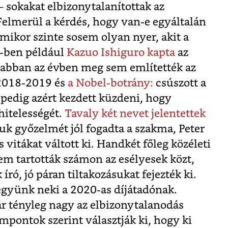
– sokakat elbizonytalanítottak az
Felmerül a kérdés, hogy van-e egyáltalán
mikor szinte sosem olyan nyer, akit a
-ben például
Kazuo Ishiguro kapta
az
t abban az évben meg sem említették az
 2018-2019 és
a Nobel-botrány:
csúszott a
pedig azért kezdett küzdeni, hogy
hitelességét.
Tavaly két nevet jelentettek
uk győzelmét jól fogadta a szakma, Peter
vitákat váltott ki. Handkét főleg közéleti
m tartották számon az esélyesek közt,
író, jó páran tiltakozásukat fejezték ki.
gyünk neki a 2020-as díjátadónak.
 tényleg nagy az elbizonytalanodás
pontok szerint választják ki, hogy ki