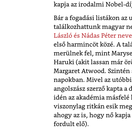
kapja az irodalmi Nobel-díj
Bár a fogadási listákon az
találkozhattunk magyar n
László és Nádas Péter neve
első harmincöt közé. A ta
merülnek fel, mint Marys
Haruki (akit lassan már ö
Margaret Atwood. Szintén 
napokban. Mivel az utóbb
angolszász szerző kapta a d
idén az akadémia másfelé k
viszonylag ritkán esik meg
ahogy az is, hogy nő kapj
fordult elő).