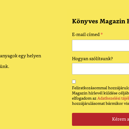
Könyves Magazin H
*
E-mail címed
 anyagok egy helyen
Hogyan szólítsunk?
dünk.
Feliratkozásommal hozzájárulo
Magazin hírlevél küldése céljáb
elfogadom az
Adatkezelési tájé
hozzájárulásomat bármikor vi