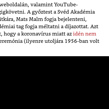
weboldalán, valamint YouTube-
gigkövetni. A győztest a Svéd Akadémia
itkára, Mats Malm fogja bejelenteni,
miai tag fogja méltatni a díjazottat. Azt
k, hogy a koronavírus miatt az
idén nem
eremónia (ilyenre utoljára 1956-ban volt