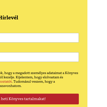
írlevél
k, hogy a megadott személyes adataimat a Könyves
ól kezelje. Kijelentem, hogy elolvastam és
koztatót
. Tudomásul veszem, hogy a
sszavonhatom.