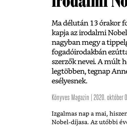
irodalmi No
Ma délután 13 órakor fo
kapja az irodalmi Nobel
nagyban megy a tippelge
fogadóirodakbán ezútt
szerzők nevei. A múlt 
legtöbben, tegnap Anne
esélyesnek.
Könyves Magazin | 2020. október 0
Izgalmas nap a mai, hiszen
Nobel-díjasa. Az utóbbi é