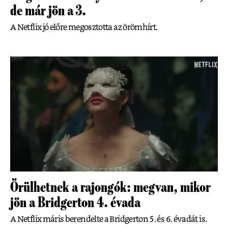
de már jön a 3.
A Netflix jó előre megosztotta az örömhírt.
Örülhetnek a rajongók: megvan, mikor
jön a Bridgerton 4. évada
A Netflix máris berendelte a Bridgerton 5. és 6. évadát is.